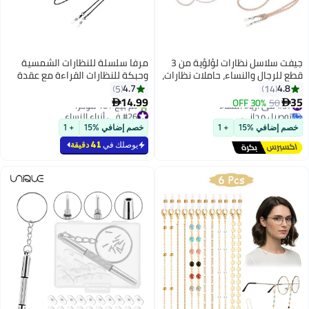
جيفت سلاسل نظارات لؤلؤية من 3
مرفا سلسلة للنظارات الشمسية
ل والنساء، حاملات نظارات،
وحبكة للنظارات القراءة مع عقدة
 للرقبة، إكسسوار نظارات
للنساء وحبكة حاملة للنظارات
4.7
5
دي/وردي/أبيض)
للنساء والفتيات والمسنين والأطفال
14.99
30% OF

بتصميم مانع للانزلاق.
مجاني
#26 في أزياء النساء
أقل سعر في 30 يوم
 %15
+ 1
خصم إضافي %15
+ 1
تم بيع +10 مؤخرًا
#26 في أزياء النساء
يوصلك في
41 دقيقة