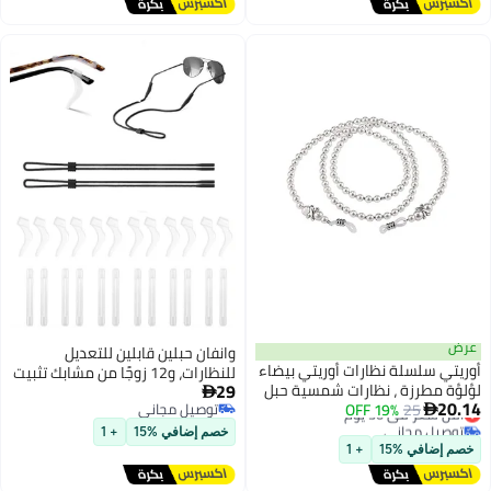
وانفان حبلين قابلين للتعديل
سلة نظارات أوريتي بيضاء
للنظارات، و12 زوجًا من مشابك تثبيت
29
زة ، نظارات شمسية حبل
الأذن لحمل النظارات، وحزام للنظارات

25
 حزام
ي 30 يوم
19% OFF
توصيل مجاني
الشمسية، ومثبت للنظارات الرياضية.
مجاني
توصيل مجاني
خصم إضافي %15
+ 1
ي 30 يوم
 %15
+ 1