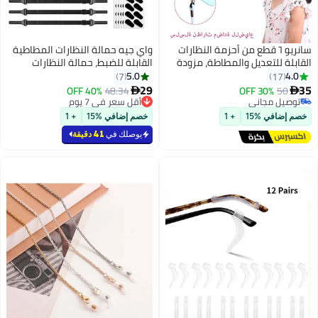
نريو ٦ قطع من أحزمة النظارات
واي جيه حمالة النظارات المطاطية
لتعديل والمطاطة، مزودة
القابلة للضبط، حمالة النظارات
 مانع للانزلاق للأولاد
العالمية، حمالة النظارات الرياضية
5.0
7
لبالغين.
للرجال، حمالة النظارات الشمسية،
29
40% OFF
48.34
30% OF

حمالة النظارات للأطفال، حمالة
مجاني
أقل سعر في 7 يوم
مجاني
أقل سعر في 7 يوم
النظارات للسيدات، حمالة النظارات
 %15
+ 1
خصم إضافي %15
+ 1
المجانية 20 زوجًا دعم جسر النظارات
يوصلك في
41 دقيقة