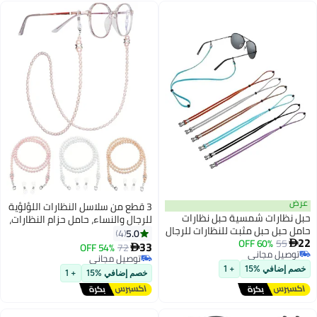
3 قطع من سلاسل النظارات اللؤلؤية
ات شمسية حبل نظارات
للرجال والنساء، حامل حزام النظارات،
حبل مثبت للنظارات للرجال
حبل معلق للرقبة، إكسسوار
5.0
4
60% OF
أطفال
النظارات (ذهبي وردي/وردي/أبيض)
33
54% OFF
72

مجاني
توصيل مجاني
مجاني
توصيل مجاني
 %15
+ 1
خصم إضافي %15
+ 1