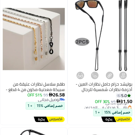
ام حامل نظارات العين -
طقم سلاسل نظارات عتيقة من
ارات شمسية للرجال
سبيكة معدنية مكون من 4 قطع -
26.58
الأطفال - حامل نظارات
55
51% OFF
حامل نظارات مجوف، سلسلة نظارات

توصيل مجاني
ة - حبل نظارات - قطعتان
شمسية مانعة للانزلاق للنساء،
45
مجاني
30% OFF
توصيل مجاني
إكسسوار نظارات عصري متعدد
خصم إضافي %15
+ 1
مجاني
الألوان
 %15
+ 1