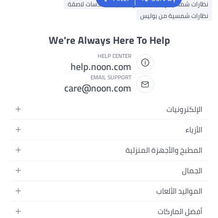
شمسية رجالية
نظارات ذكية
عدسات لاصقة
شمسية من بوليس
We're Always Here To Help
HELP CENTER
help.noon.com
EMAIL SUPPORT
care@noon.com
ترونيات
تف المتحركة
ء
 التابلت
نسائية
خ والأجهزة المنزلية
 الكمبيوتر المحمولة
رجالية
ة الكبيرة
 الكمبيوتر المكتبية
ل
الأطفال
زة الصغيرة
ة القابلة للارتداء
ر
ر
يد الألعاب
رفة النوم
ت الرأس
ة بالبشرة
ات
عة والتغذية
ن
الماركات
يرات والصور وتسجيل الفيديو
ة بالشعر
هرات