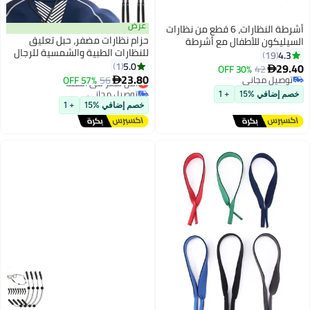
عرض
أشرطة النظارات، 6 قطع من نظارات
حزام نظارات مضفر، حبل تعليق
 للأطفال مع أشرطة
للنظارات الطبية والشمسية للرجال
نظارات شمسية ملونة و12 قطعة
والنساء، حامل نظارات أسود حول
5.0
 الأذن غير القابلة
1
30% OFF
42
الرقبة للرياضة، حبل أمان قابل
23.80
نظارات رياضية مع حامل
مجاني
56
57% OFF
أقل سعر في السنة

للتعديل لتثبيت النظارات، عبوة من
مجاني
ن ناعم، مناسبة للبالغين
توصيل مجاني
 %15
+ 1
قطعتين
أقل سعر في السنة
خصم إضافي %15
+ 1