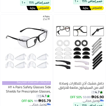
ات مرن ناعم، مناسبة
أقل سعر في السنة
Lanyards for Men Women
 %15
+ 1
خصم إضافي %15
+ 1
الأطفال
تخفيضات الاستعداد للمدرسة
 أذن للنظارات، وسادة
HY 4 Pairs Safety Glasses Side
سيليكون مانعة للانزلاق،
Shields for Prescription Glasses,
ذراع النظارة، موسع
Slip on Clear Eye Glasses, Fits
4.1
ارات الشمسية للبالغين
15
50% OFF
53.80
Small to Large Eyeglasses
35.79
مجاني
90
60% OFF

مجاني
توصيل مجاني
 %15
+ 1