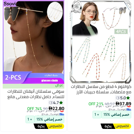
عرض
كوانتوم 4 قطع من سلاسل النظارات
سوفي سلسلتان أنيقتان للنظارات
، سلسلة حبيبات الأرز
للنساء، حامل نظارات معدني مانع
لنظارات الشمسية
للانزلاق حول الرقبة، حبل تعليق
4.7
 سلسلة معلقة قابلة
3
ي 7 يوم
48.57
21% OFF
خفيف الوزن مطلي بالكهرباء
22.80
حبات للرقبة تناسب النساء
مجاني
90
أقل سعر في 30 يوم
74% OFF

لنظارات الشمس وحزام للكمامة
ي 7 يوم
توصيل مجاني
 %15
+ 1
أقل سعر في 30 يوم
لنظارات القراءة - ذهبي وفضي
خصم إضافي %15
+ 1