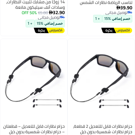
14 زوجًا من مشابك تثبيت النظارات،
رياضة نظارات الشمس
وسادات أنف سيليكون مانعة
نيسكس نظارات الشمس
32.90
مجاني
65.80
50% OFF
للانزلاق، وأغطية أطراف أذرع
امة نظارات حامل, نظارات

مجاني
توصيل مجاني
النظارات، وموسعات لنظارات
الرقبة, نظارات حامل
 %15
+ 1
توصيل مجاني
البالغين والأطفال والنظارات
لاسل
خصم إضافي %15
+ 1
الشمسية.
حزام نظارات قابل للتعديل 2 قطعة،
حزام نظارات قابل للتعديل – قطعتان
رات شمسية بدون ذيل
– حزام نظارات شمسية بدون ذيل