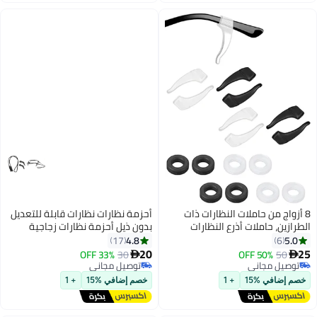
من حاملات النظارات ذات
أحزمة نظارات نظارات قابلة للتعديل
حاملات أذرع النظارات
بدون ذيل أحزمة نظارات زجاجية
من السيليكون، واقيات
قابلة للتعديل للرجال والنساء
4.8
17
نزلاق، سدادات النظارات،
ونظارات الأطفال والنظارات
20
33% OFF
30
50% OF

بضة الأذن
الشمسية
مجاني
توصيل مجاني
مجاني
توصيل مجاني
 %15
+ 1
خصم إضافي %15
+ 1