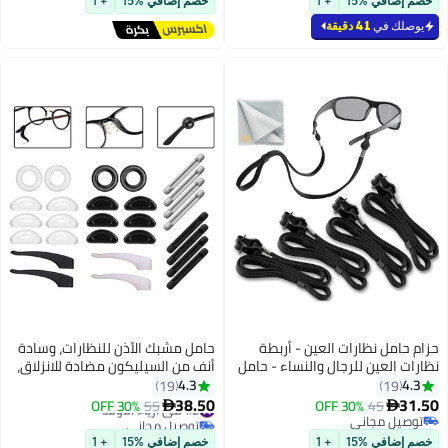
 %15
+ 1
خصم إضافي %15
+ 1
أسود
في
41 دقيقة
 نظارات العين - أربطة
حامل مشبك الأذن للنظارات، وسادة
عين للرجال والنساء - حامل
أنف من السيليكون مضادة للانزلاق،
ل الرقبة - حامل سلسلة
حامل طرف معبد النظارات، حامل
4.3
19
 الشمسية
الأكمام الموسع للبالغين والأطفال،
38.50
45
30% OFF
#2 في أزياء الأولاد
55
30% OFF

14 زوجًا
مجاني
توصيل مجاني
مجاني
#2 في أزياء الأولاد
 %15
+ 1
خصم إضافي %15
+ 1