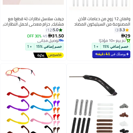
وانفان 12 زوج من دعامات الأذن
جيفت سلاسل نظارات (4 قطع) مع
 من السيليكون المضاد
مشابك، حزام معدني لحمل النظارات،
لنظارات، حاملة نظارات مع
حبل لتعليق الكمامات، سلسلة
5.0
12
علبة تخزين، قبضة أذن للنظارات (24
تعليق قابلة للتعديل.
31.50
30% OFF
45

ًا
توصيل مجاني
ًا
توصيل مجاني
 %15
+ 1
خصم إضافي %15
+ 1
في
41 دقيقة