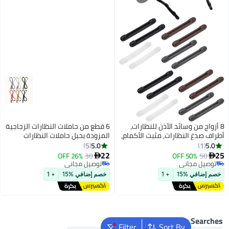
ن وسائد الأذن للنظارات،
6 قطع من حاملات النظارات الزجاجية
 النظارات، مثبت الأكمام،
المزودة بحبل حاملات النظارات
ع النظارات المضادة
المضادة للانزلاق حول الرقبة سلاسل
5.0
5
 سيليكون ناعم، مريح ومرن
أحزمة
22
26% OFF
30
50% OF

 نظارات شمسية، نظارات
مجاني
توصيل مجاني
مجاني
إكسسوارات، أسود، أبيض،
توصيل مجاني
 %15
+ 1
خصم إضافي %15
+ 1
ي
Popular S
Filter
Sort By