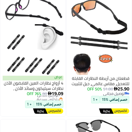
عرض
 أربطة النظارات القابلة
4 أزواج نظارات العين القابضون الأذن
مقاس عالمي، حبل لتثبيت
نظارات سيليكون وسائد الأذن ،
50% OFF
51.80
19.09
مجاني
80
توصيل مجاني
76% OFF
وسادات الأنف غير القابلة للانزلاق ،

مجاني
بتخلّص بسرعة
أسود
 %15
+ 1
توصيل مجاني
خصم إضافي %15
+ 1