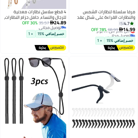
لة لنظارات الشمس
4 قطع سلاسل نظارات معدنية
 القراءة على شكل عقد
للرجال والنساء، حامل حزام النظارات،
24.89
الة للنظارات للنساء
35.57
30% OFF
حبل معلق للرقبة مقاوم للرياح، حبل

توصيل مجاني
والمسنين والأطفال ضد
قناع العين، إكسسوار النظارات، 75
ي 30 يوم
68.99
78% OFF
توصيل مجاني
سم
مجاني
خصم إضافي %15
+ 1
ي 30 يوم
 %15
+ 1