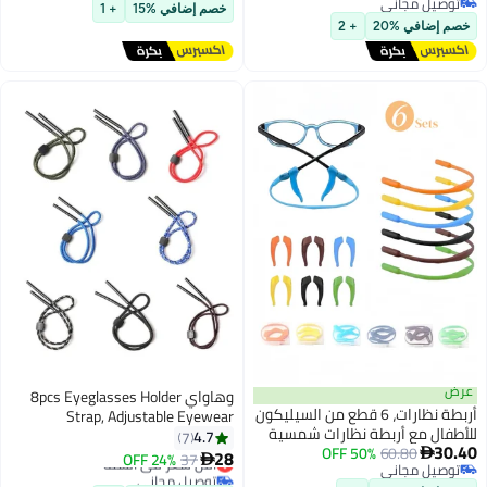
مجاني
توصيل مجاني
 للانزلاق لنظارات
خصم إضافي %15
+ 1
مجاني
باطات النظارات
 %20
+ 2
وهاواي 8pcs Eyeglasses Holder
أربطة نظارات، 6 قطع من السيليكون
Strap, Adjustable Eyewear
ع أربطة نظارات شمسية
Retainer, Non-slip Sports
4.7
7
60.80
50% OFF
ملونة و12 قطعة من خطافات الأذن
Sunglasses String Retainer, Eye
28
37
24% OFF
أقل سعر في السنة

مجاني
انزلاق، نظارات رياضية مع
Glasses Retainer Cord Chains
توصيل مجاني
مجاني