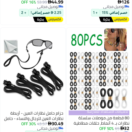
44.99
نساء، حزام نظارات كابل،
53.99
16% OFF
للرجال والنساء – حبل نظارات مرن

مجاني
توصيل مجاني
للانزلاق، حبل رياضي، حامل
مضاد للانزلاق – حبل رياضي – حامل
مجاني
توصيل مجاني
عنق للنظارات، حبل رقبة أسود 15
نظارات للرقبة – أسود، طول 15
 %15
+ 1
2.25  خصم إضافي!
+ 2
بوصة
لاستعداد للمدرسة
حزام حامل نظارات العين - أربطة
ة من موصلات سلسلة
نظارات العين للرجال والنساء - حامل
30.49
نظارات بـ 4 أنماط، حلقات مطاطية
43.57
30% OFF
نظارات حول الرقبة - حامل سلسلة

50% OF
 مع أقراص سبائك الزنك،
توصيل مجاني
النظارات الشمسية