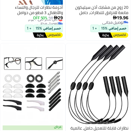
من مشابك أذن سيليكون
أحزمة نظارات للرجال والنساء
زلاق للنظارات، حامل
والأطفال، 3 قطع من حوامل
29
 صندوق تخزين، مثبتات
58
50% OFF
أقل سعر في 7 يوم
النظارات القابلة للتعديل، أحزمة

مجاني
توصيل مجاني
قية، قبضات أذن للنظارات
نظارات شمسية رياضية
مجاني
أقل سعر في 7 يوم
والنظارات الشمسية
 %15
+ 1
خصم إضافي %15
+ 1
ونظارات القراءة (10 سوداء و10
عرض
بلة للتعديل حامل, عالمية