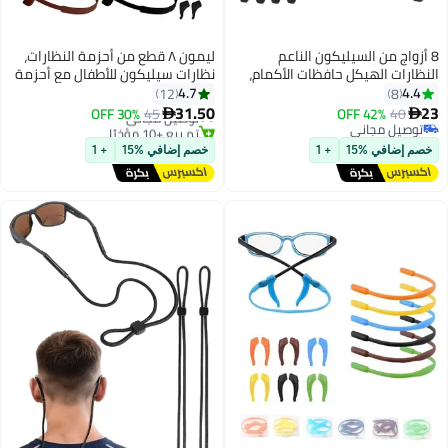
من السيليكون الناعم
ليمون ٨ قطع من أحزمة النظارات،
الهيكل حافظات الأكمام،
نظارات سيليكون للأطفال مع أحزمة
جاجية مسك الأذن النظارة
نظارات شمسية ملونة و١٦ خطاف
4.7
12
لزلق النظارات الواقية
أذن مانع للانزلاق، نظارات رياضية مع
31.50
42% OF
45
توصيل مجاني
30% OFF

لنظارات الشمسية النظارات
حامل نظارات مرن ناعم، مناسبة
مجاني
تم بيع +10 مؤخرًا
مجاني
توصيل مجاني
للبالغين والأطفال.
 %15
+ 1
خصم إضافي %15
+ 1