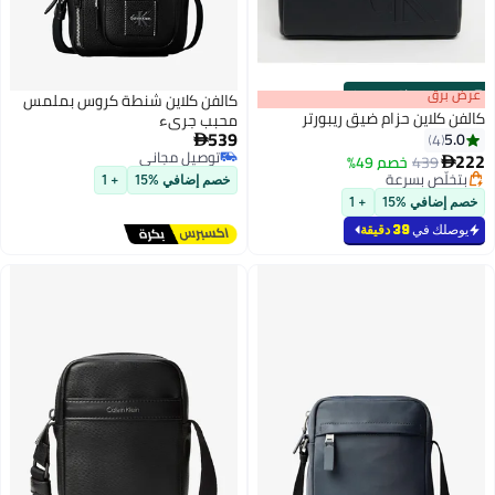
s
00
:
m
عرض برق
00
·
باقي 100%
كالفن كلاين شنطة كروس بملمس
كالفن كلاين حزام ضيق ريبورتر
محبب جريء
539
5.0
4

توصيل مجاني
222
439
خصم 49%

توصيل مجاني
بتخلّص بسرعة
خصم إضافي %15
+ 1
بتخلّص بسرعة
خصم إضافي %15
+ 1
يوصلك في
39 دقيقة