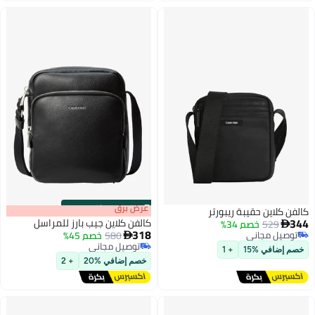
s
00
:
m
عرض برق
00
·
باقي 100%
كالفن كلاين حقيبة ريبورتر
344
كالفن كلاين جيب بارز للمراسل
529
خصم 34%

318
توصيل مجاني
580
خصم 45%

توصيل مجاني
توصيل مجاني
خصم إضافي %15
+ 1
توصيل مجاني
خصم إضافي %20
+ 2