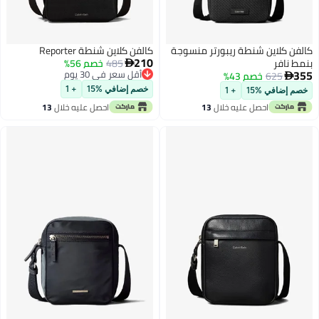
كالفن كلاين شنطة ريبورتر منسوجة
كالفن كلاين شنطة Reporter
210
بنمط نافر
485
خصم 56%

355
أقل سعر في 30 يوم
625
خصم 43%

أقل سعر في 30 يوم
خصم إضافي %15
+ 1
خصم إضافي %15
+ 1
احصل عليه خلال
13
احصل عليه خلال
13
اغسطس
اغسطس