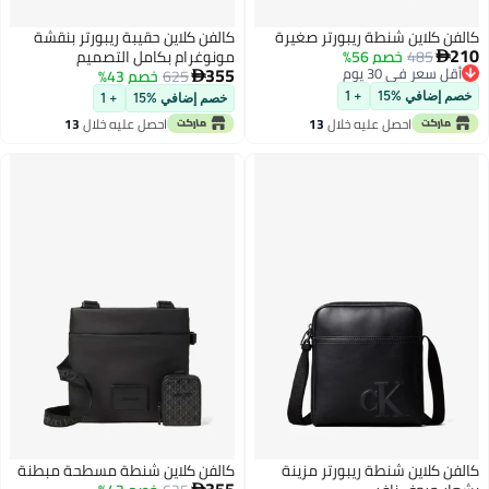
كالفن كلاين شنطة ريبورتر صغيرة
كالفن كلاين حقيبة ريبورتر بنقشة
210
485
خصم 56%
مونوغرام بكامل التصميم

355
أقل سعر في 30 يوم
625
خصم 43%

أقل سعر في 30 يوم
خصم إضافي %15
+ 1
خصم إضافي %15
+ 1
احصل عليه خلال
13
احصل عليه خلال
13
اغسطس
اغسطس
كالفن كلاين شنطة ريبورتر مزينة
كالفن كلاين شنطة مسطحة مبطنة
355
