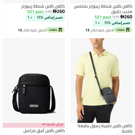
كالفن كلاين شنطة ريبورتر بملمس
كالفن كلاين شنطة ريبورتر
260
محبب دقيق
535
خصم 51%

260
535
خصم 51%

خصم إضافي %15
+ 1
خصم إضافي %15
+ 1
احصل عليه خلال
13
احصل عليه خلال
13
اغسطس
اغسطس
عرض الميجا 📣
كالفن كلاين حقيبة رسول بطبعة
كالفن كلاين أنيق مراسل
كاملة