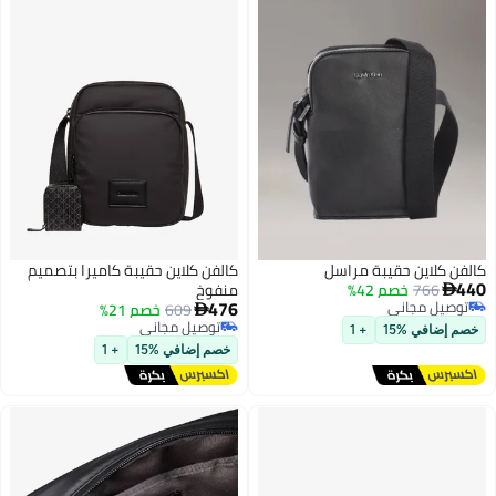
كالفن كلاين حقيبة مراسل
كالفن كلاين حقيبة كاميرا بتصميم
440
766
خصم 42%
منفوخ

476
توصيل مجاني
609
خصم 21%

توصيل مجاني
توصيل مجاني
خصم إضافي %15
+ 1
توصيل مجاني
خصم إضافي %15
+ 1