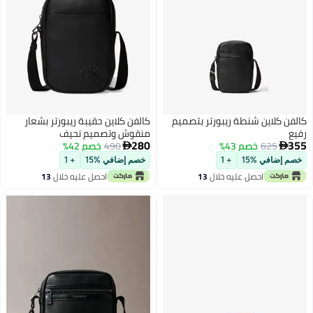
كالفن كلاين شنطة ريبورتر بتصميم
كالفن كلاين حقيبة ريبورتر بشعار
رفيع
منقوش وتصميم نحيف
280
355
625
خصم 43%
490
خصم 42%


خصم إضافي %15
+ 1
خصم إضافي %15
+ 1
احصل عليه خلال
13
احصل عليه خلال
13
اغسطس
اغسطس