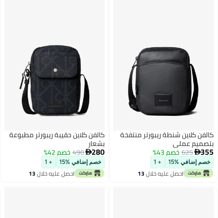
كالفن كلاين شنطة ريبورتر منتفخة
كالفن كلاين حقيبة ريبورتر مطبوعة
بتصميم عملي
بشعار
280
355
625
خصم 43%
490
خصم 42%


خصم إضافي %15
+ 1
خصم إضافي %15
+ 1
احصل عليه خلال
13
احصل عليه خلال
13
اغسطس
اغسطس