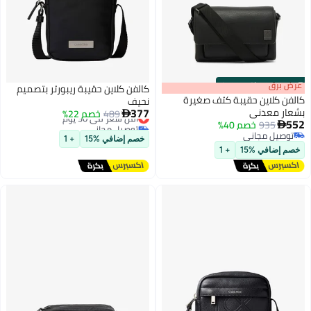
s
00
:
m
عرض برق
00
·
باقي 100%
كالفن كلاين حقيبة ريبورتر بتصميم
كالفن كلاين حقيبة كتف صغيرة
نحيف
377
بشعار معدني
489
أقل سعر في 30 يوم
خصم 22%

552
935
خصم 40%
توصيل مجاني

توصيل مجاني
أقل سعر في 30 يوم
خصم إضافي %15
+ 1
توصيل مجاني
خصم إضافي %15
+ 1