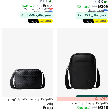
5.0
1
5.0
1
261
309
439
أقل سعر في 7 يوم
خصم 40%
395
خصم 21%


4
توصيل مجاني
توصيل مجاني
أقل سعر في 7 يوم
توصيل مجاني
خصم إضافي %20
+ 2
خصم إضافي %15
+ 1
s
00
:
m
عرض برق
00
·
باقي 100%
كالفن كلاين حقيبة كاميرا كروس
كالفن كلاين ريبورتر نحيف جريء
بشعار
216
709
400
خصم 46%

