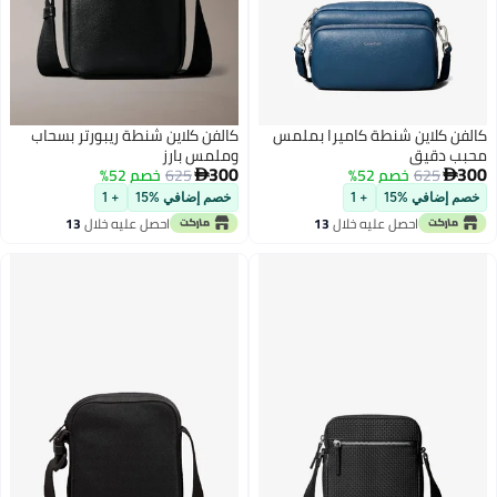
كالفن كلاين شنطة كاميرا بملمس
كالفن كلاين شنطة ريبورتر بسحاب
محبب دقيق
وملمس بارز
300
300
625
خصم 52%
625
خصم 52%


خصم إضافي %15
+ 1
خصم إضافي %15
+ 1
احصل عليه خلال
13
احصل عليه خلال
13
اغسطس
اغسطس