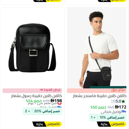
s
00
:
m
عرض برق
00
·
باقي 100%
عرض الميجا 📣
كالفن كلاين حقيبة ماسنجر بشعار
كالفن كلاين حقيبة رسول بشعار
198
439
أقل سعر في 7 يوم
خصم 54%
5.0

1
توصيل مجاني
172
349
خصم 50%

2
2
أقل سعر في 7 يوم
توصيل مجاني
خصم إضافي %20
+ 2
توصيل مجاني
خصم إضافي %15
+ 1