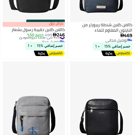
s
00
:
m
عرض برق
00
·
باقي 100%
كالفن كلاين شنطة ريبورتر من
كالفن كلاين حقيبة رسول بشعار
النايلون المقاوم للماء
246
469
#28 في شنط كروسبودي
499
خصم 50%


توصيل مجاني
توصيل مجاني
#28 في شنط كروسبودي
توصيل مجاني
خصم إضافي %15
+ 1
خصم إضافي %15
+ 1