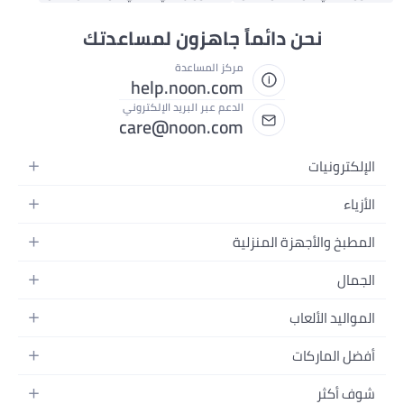
نحن دائماً جاهزون لمساعدتك
مركز المساعدة
help.noon.com
الدعم عبر البريد الإلكتروني
care@noon.com
الإلكترونيات
الهواتف المتحركة
الأزياء
أجهزة التابلت
أزياء نسائية
المطبخ والأجهزة المنزلية
أجهزة الكمبيوتر المحمولة
أزياء رجالية
الأجهزة الكبيرة
أجهزة الكمبيوتر المكتبية
الجمال
أزياء الأطفال
الأجهزة الصغيرة
الأجهزة القابلة للارتداء
العطور
العطور
المواليد الألعاب
أثاث غرفة النوم
سماعات الرأس
العناية بالبشرة
الساعات
الرضاعة والتغذية
التخزين
أفضل الماركات
الكاميرات والصور وتسجيل الفيديو
العناية بالشعر
المجوهرات
الحفاضات
أدوات الطبخ
التلفزيونات
أبل
العناية الشخصية
النظارات
شوف أكثر
تنقل الأطفال