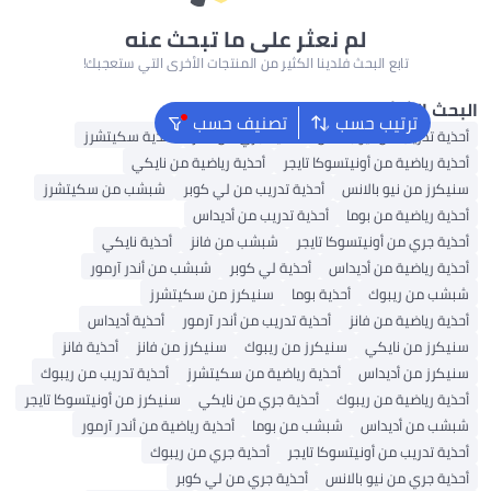
لم نعثر على ما تبحث عنه
تابع البحث فلدينا الكثير من المنتجات الأخرى التي ستعجبك!
 الشائع
ترتيب حسب
تصنيف حسب
 تدريب من نيو بالانس
أحذية جري من فانز
أحذية سكيتشرز
 رياضية من أونيتسوكا تايجر
أحذية رياضية من نايكي
رز من نيو بالانس
أحذية تدريب من لي كوبر
شبشب من سكيتشرز
 رياضية من بوما
أحذية تدريب من أديداس
 جري من أونيتسوكا تايجر
شبشب من فانز
أحذية نايكي
ة رياضية من أديداس
أحذية لي كوبر
شبشب من أندر آرمور
 من ريبوك
أحذية بوما
سنيكرز من سكيتشرز
 رياضية من فانز
أحذية تدريب من أندر آرمور
أحذية أديداس
رز من نايكي
سنيكرز من ريبوك
سنيكرز من فانز
أحذية فانز
رز من أديداس
أحذية رياضية من سكيتشرز
أحذية تدريب من ريبوك
ة رياضية من ريبوك
أحذية جري من نايكي
سنيكرز من أونيتسوكا تايجر
 من أديداس
شبشب من بوما
أحذية رياضية من أندر آرمور
 تدريب من أونيتسوكا تايجر
أحذية جري من ريبوك
 جري من نيو بالانس
أحذية جري من لي كوبر