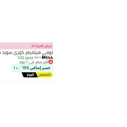
عرض الميجا 📣
تومي هيلفيغر كوري سويد در
544
801
خصم 32%

أقل سعر في 7 يوم
3
توصيل مجاني
خصم إضافي %15
+ 1
أقل سعر في 7 يوم