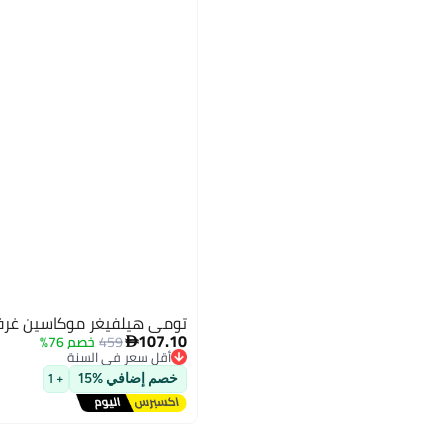
تومي هيلفيغر موكاسين غرفة
107.10
459
خصم 76%

أقل سعر في السنة
توصيل مجاني
خصم إضافي %15
+ 1
2
أقل سعر في السنة