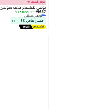
عرض الميجا 📣
تومي هيلفيغر كعب سويدي د
657
801
خصم 17%

توصيل مجاني
3
توصيل مجاني
خصم إضافي %15
+ 1