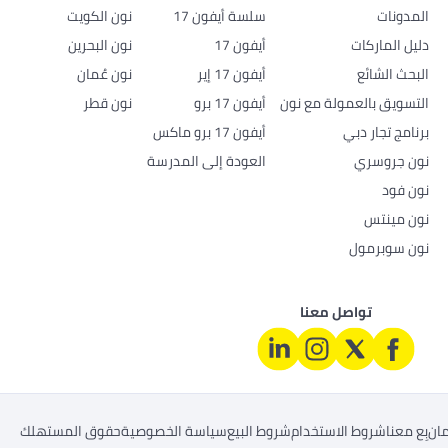
المدونات
سلسة أيفون 17
نون الكويت
دليل الماركات
أيفون 17
نون البحرين
البحث الشائع
أيفون 17 إير
نون عُمان
التسويق بالعمولة مع نون
أيفون 17 برو
نون قطر
برنامج تجار دبي
أيفون 17 برو ماكس
نون جروسري
العودة إلى المدرسة
نون فود
نون مينتس
نون سوبرمول
تواصل معنا
ان
بِع معنا
شروط الاستخدام
شروط البيع
سياسة الخصوصية
حقوق المستهلك