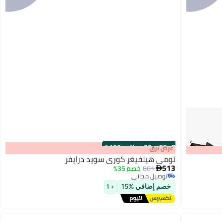
s
00
:
m
00
·
باقي 100%
عرض برق
تومي هيلفيغر كوري سويد درايفر
513
801
خصم 35%

توصيل مجاني
3
توصيل مجاني
خصم إضافي %15
+ 1