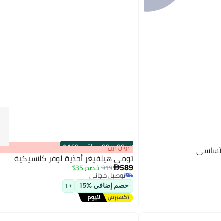
s
00
:
m
00
·
باقي 100%
عرض برق
لأساسي
تومي هيلفيغر أحذية لوفر كلاسيكية
589
919
خصم 35%

توصيل مجاني
توصيل مجاني
خصم إضافي %15
+ 1