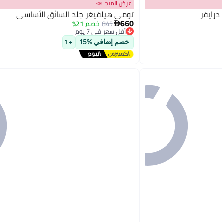
عرض الميجا 📣
رايفر
تومي هيلفيغر جلد السائق الأساسي
660
845
خصم 21%

أقل سعر في 7 يوم
2
توصيل مجاني
خصم إضافي %15
+ 1
أقل سعر في 7 يوم