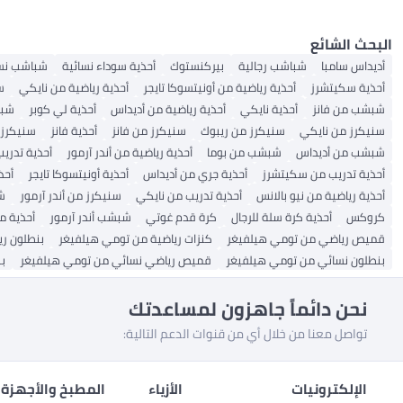
البحث الشائع
أديداس سامبا
شباشب رجالية
بيركنستوك
أحذية سوداء نسائية
شباشب نسا
أحذية سكيتشرز
أحذية رياضية من أونيتسوكا تايجر
أحذية رياضية من نايكي
س
شبشب من فانز
أحذية نايكي
أحذية رياضية من أديداس
أحذية لي كوبر
شبش
سنيكرز من نايكي
سنيكرز من ريبوك
سنيكرز من فانز
أحذية فانز
سنيكرز 
شبشب من أديداس
شبشب من بوما
أحذية رياضية من أندر آرمور
أحذية تدريب
أحذية تدريب من سكيتشرز
أحذية جري من أديداس
أحذية أونيتسوكا تايجر
أحذ
أحذية رياضية من نيو بالانس
أحذية تدريب من نايكي
سنيكرز من أندر آرمور
ش
كروكس
أحذية كرة سلة للرجال
كرة قدم غوتي
شبشب أندر آرمور
أحذية م
قميص رياضي من تومي هيلفيغر
كنزات رياضية من تومي هيلفيغر
بنطلون ر
بنطلون نسائي من تومي هيلفيغر
قميص رياضي نسائي من تومي هيلفيغر
ب
نحن دائماً جاهزون لمساعدتك
تواصل معنا من خلال أي من قنوات الدعم التالية:
الإلكترونيات
الأزياء
المطبخ والأجهزة 