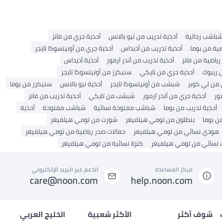
باشب رجالية
أحذية تدريب من نيو بالانس
أحذية جري من فانز
ضية من بوما
أحذية تدريب من أديداس
أحذية جري من أونيتسوكا تايجر
رياضية من فانز
أحذية تدريب من أندر آرمور
أحذية أديداس
 ريبوك
أحذية جري من نايكي
سنيكرز من أونيتسوكا تايجر
 من لي كوبر
شبشب من أونيتسوكا تايجر
أحذية نيو بالانس
سنيكرز من بوما
مور
أحذية جري من أندر آرمور
شبشب من نايكي
أحذية تدريب من فانز
أحذية تدريب من بوما
شباشب مفتوحة نسائية
شباشب مفتوحة
أحذية
ن بوما
بنطلون من تومي هيلفيغر
شورت من تومي هيلفيغر
هودي نسائي من تومي هيلفيغر
حمالات صدر رياضية من تومي هيلفيغر
 نسائي من تومي هيلفيغر
كنزة نسائية من تومي هيلفيغر
مركز المساعدة
الدعم عبر البريد الإلكتروني
care@noon.com
help.noon.com
شوف أكثر
الأكثر شعبية
الخليج العربي