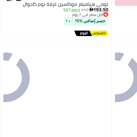
تومي هيلفيغر موكاسين غرفة نوم كاجوال
193.50
459
خصم 57%

أقل سعر في 7 يوم
توصيل مجاني
خصم إضافي %15
+ 1
2
أقل سعر في 7 يوم