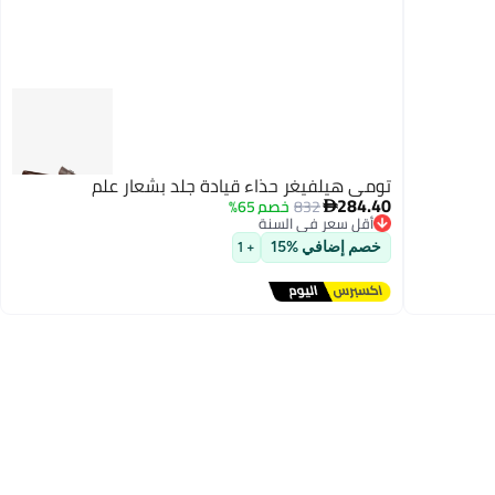
تومي هيلفيغر حذاء قيادة جلد بشعار علم
284.40
832
خصم 65%

أقل سعر في السنة
توصيل مجاني
خصم إضافي %15
+ 1
2
أقل سعر في السنة