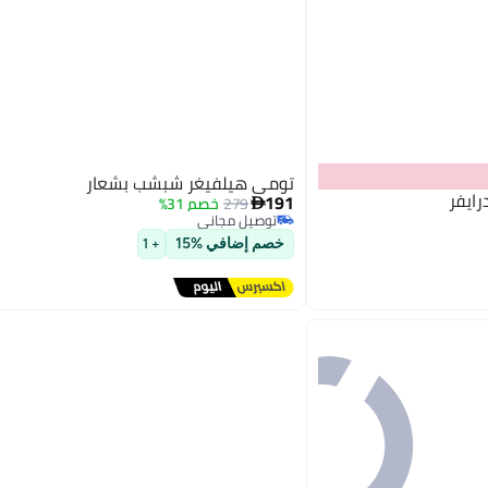
تومي هيلفيغر شبشب بشعار
ايفر
191
279
خصم 31%

توصيل مجاني
توصيل مجاني
خصم إضافي %15
+ 1