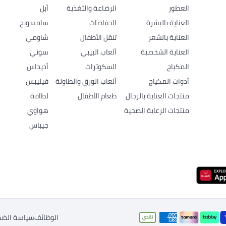
العطور
الرضاعة والتغذية
أبل
العناية بالبشرة
الحفاضات
سامسونج
العناية بالشعر
تنقل الأطفال
شاومي
العناية الشخصية
ألعاب البيبي
سوني
المكياج
السكوترات
أديداس
أدوات المكياج
ألعاب الورق والطاولة
فيليبس
منتجات العناية بالرجال
طعام الأطفال
لطافة
منتجات الرعاية الصحية
هواوي
جيباس
الوظائف
سياسة الضم