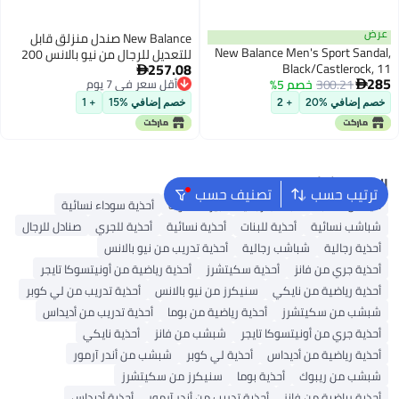
عرض
New Balance صندل منزلق قابل
New Balance Men's Sport Sandal,
للتعديل للرجال من نيو بالانس 200
257.08
Black/Castlerock, 11
رمادي أبيض 5

285
300.21
خصم 5%
أقل سعر في 7 يوم

أقل سعر في 7 يوم
خصم إضافي %20
+ 2
خصم إضافي %15
+ 1
البحث الشائع
ترتيب حسب
تصنيف حسب
أديداس سامبا
شباشب رجالية
بيركنستوك
أحذية سوداء نسائية
شباشب نسائية
أحذية للبنات
أحذية نسائية
أحذية للجري
صنادل للرجال
أحذية رجالية
شباشب رجالية
أحذية تدريب من نيو بالانس
أحذية جري من فانز
أحذية سكيتشرز
أحذية رياضية من أونيتسوكا تايجر
أحذية رياضية من نايكي
سنيكرز من نيو بالانس
أحذية تدريب من لي كوبر
شبشب من سكيتشرز
أحذية رياضية من بوما
أحذية تدريب من أديداس
أحذية جري من أونيتسوكا تايجر
شبشب من فانز
أحذية نايكي
أحذية رياضية من أديداس
أحذية لي كوبر
شبشب من أندر آرمور
شبشب من ريبوك
أحذية بوما
سنيكرز من سكيتشرز
أحذية رياضية من فانز
أحذية تدريب من أندر آرمور
أحذية أديداس