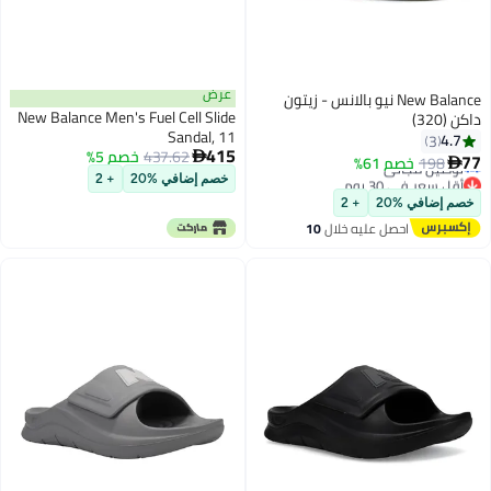
عرض
New Balance نيو بالانس - زيتون
New Balance Men's Fuel Cell Slide
داكن (320)
Sandal, 11
4.7
3
أقل سعر في 30 يوم
415
437.62
خصم 5%

77
198
خصم 61%

توصيل مجاني
أقل سعر في 30 يوم
خصم إضافي %20
+ 2
خصم إضافي %20
+ 2
احصل عليه خلال
10
اغسطس