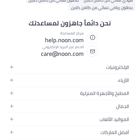
هودي نسائي من كالفن كلاين
بنطلون نسائي من كالفن كلاين
بنطلون رياضي نسائي من كالفن كلاين
نحن دائماً جاهزون لمساعدتك
مركز المساعدة
help.noon.com
الدعم عبر البريد الإلكتروني
care@noon.com
الإلكترونيات
الهواتف المتحركة
الأزياء
أجهزة التابلت
أزياء نسائية
المطبخ والأجهزة المنزلية
أجهزة الكمبيوتر المحمولة
أزياء رجالية
الأجهزة الكبيرة
أجهزة الكمبيوتر المكتبية
الجمال
أزياء الأطفال
الأجهزة الصغيرة
الأجهزة القابلة للارتداء
العطور
العطور
المواليد الألعاب
أثاث غرفة النوم
سماعات الرأس
العناية بالبشرة
الساعات
الرضاعة والتغذية
التخزين
أفضل الماركات
الكاميرات والصور وتسجيل الفيديو
العناية بالشعر
المجوهرات