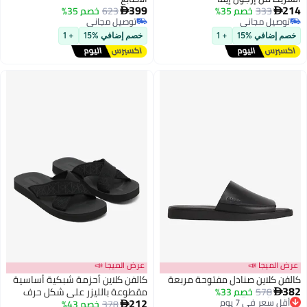
399
214
333
خصم 35%
623
خصم 35%


3
توصيل مجاني
توصيل مجاني
توصيل مجاني
توصيل مجاني
خصم إضافي %15
+ 1
خصم إضافي %15
+ 1
عرض الميجا 📣
عرض الميجا 📣
كالفن كلاين صنادل مفتوحة مربعة
كالفن كلاين أحزمة شبكية أساسية
382
578
خصم 33%
مقطوعة بالليزر على شكل حرف

212
أقل سعر في 7 يوم
378
خصم 43%
