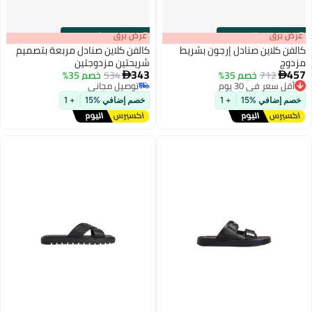
s
00
:
m
عرض برق
00
·
باقي 100%
s
00
:
m
عرض برق
00
·
باقي 100%
كالفن كلاين صنادل إرجون بشريط
كالفن كلاين صنادل مربعة بتصميم
مزدوج
شريحتين مزدوجتين
343
457
712
خصم 35%
534
خصم 35%


أقل سعر في 30 يوم
توصيل مجاني
توصيل مجاني
توصيل مجاني
خصم إضافي %15
+ 1
خصم إضافي %15
+ 1
أقل سعر في 30 يوم