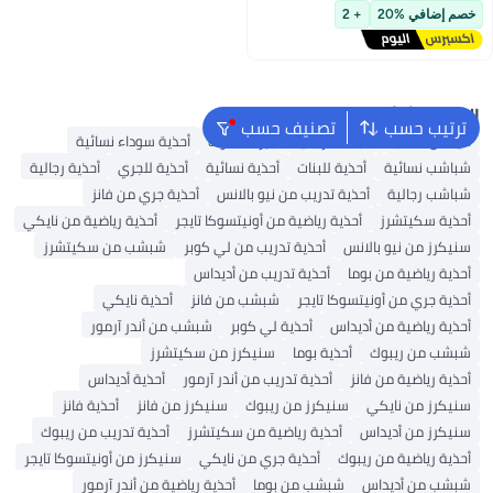
توصيل مجاني
خصم إضافي %20
+ 2
أقل سعر في 30 يوم
البحث الشائع
ترتيب حسب
تصنيف حسب
أديداس سامبا
شباشب رجالية
بيركنستوك
أحذية سوداء نسائية
شباشب نسائية
أحذية للبنات
أحذية نسائية
أحذية للجري
أحذية رجالية
شباشب رجالية
أحذية تدريب من نيو بالانس
أحذية جري من فانز
أحذية سكيتشرز
أحذية رياضية من أونيتسوكا تايجر
أحذية رياضية من نايكي
سنيكرز من نيو بالانس
أحذية تدريب من لي كوبر
شبشب من سكيتشرز
أحذية رياضية من بوما
أحذية تدريب من أديداس
أحذية جري من أونيتسوكا تايجر
شبشب من فانز
أحذية نايكي
أحذية رياضية من أديداس
أحذية لي كوبر
شبشب من أندر آرمور
شبشب من ريبوك
أحذية بوما
سنيكرز من سكيتشرز
أحذية رياضية من فانز
أحذية تدريب من أندر آرمور
أحذية أديداس
سنيكرز من نايكي
سنيكرز من ريبوك
سنيكرز من فانز
أحذية فانز
سنيكرز من أديداس
أحذية رياضية من سكيتشرز
أحذية تدريب من ريبوك
أحذية رياضية من ريبوك
أحذية جري من نايكي
سنيكرز من أونيتسوكا تايجر
شبشب من أديداس
شبشب من بوما
أحذية رياضية من أندر آرمور