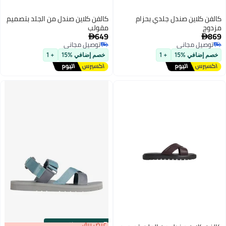
كالفن كلاين صندل جلدي بحزام
كالفن كلاين صندل من الجلد بتصميم
مزدوج
مقولب
649
869


توصيل مجاني
توصيل مجاني
توصيل مجاني
توصيل مجاني
خصم إضافي %15
+ 1
خصم إضافي %15
+ 1
s
00
:
m
عرض برق
00
·
باقي 100%