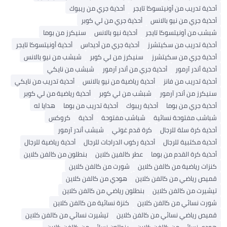
أحذية تدريب من أونيتسوكا تايجر
أحذية جري من ريبوك
أحذية جري من نيو بالانس
أحذية جري من لي كوبر
شبشب من أونيتسوكا تايجر
أحذية نيو بالانس
سنيكرز من بوما
أحذية تدريب من سكيتشرز
أحذية جري من أديداس
أحذية أونيتسوكا تايجر
أحذية جري من سكيتشرز
سنيكرز من لي كوبر
شبشب من نيو بالانس
أحذية أندر آرمور
أحذية جري من أندر آرمور
شبشب من نايكي
أحذية تدريب من فانز
أحذية رياضية من نيو بالانس
أحذية تدريب من نايكي
سنيكرز من أندر آرمور
شبشب من لي كوبر
أحذية رياضية من لي كوبر
أحذية جري من بوما
أحذية ريبوك
أحذية تدريب من بوما
هدايا له
شباشب مفتوحة نسائية
شباشب مفتوحة
أحذية
كروكس
أحذية كرة سلة للرجال
كرة قدم غوتي
شبشب أندر آرمور
أحذية مكتبية للرجال
أحذية ركوب الدراجات للرجال
أحذية رياضية للرجال
أحذية كرة القدم من بوما
عطر كالفين كلاين
بنطلون من كالفن كلاين
كنزات رياضية من كالفن كلاين
شورت من كالفن كلاين
قميص رياضي من كالفن كلاين
هودي من كالفن كلاين
تيشيرت من كالفن كلاين
بنطلون رياضي من كالفن كلاين
شورت نسائي من كالفن كلاين
كنزة نسائية من كالفن كلاين
قميص رياضي نسائي من كالفن كلاين
تيشيرت نسائي من كالفن كلاين