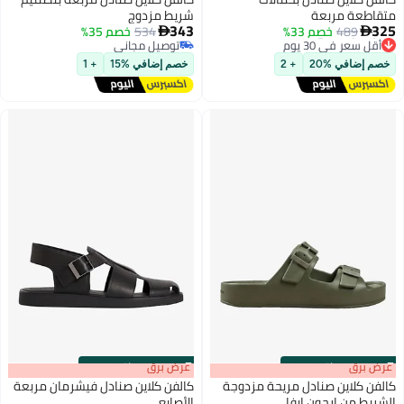
متقاطعة مربعة
شريط مزدوج
343
325
489
خصم 33%
534
خصم 35%


أقل سعر في 30 يوم
توصيل مجاني
توصيل مجاني
توصيل مجاني
خصم إضافي %20
+ 2
خصم إضافي %15
+ 1
أقل سعر في 30 يوم
s
00
:
m
عرض برق
00
·
باقي 100%
s
00
:
m
عرض برق
00
·
باقي 100%
كالفن كلاين صنادل مريحة مزدوجة
كالفن كلاين صنادل فيشرمان مربعة
الشريط من إرجون إيفا
الأصابع