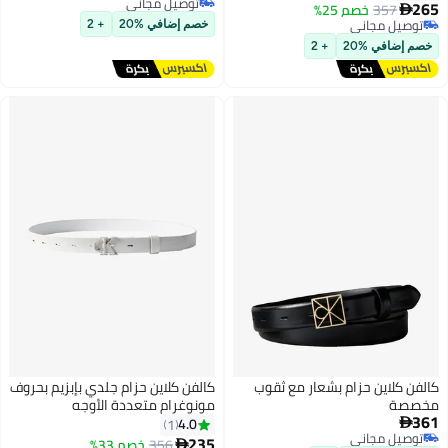
توصيل مجاني
265
357
خصم 25%

توصيل مجاني
توصيل مجاني
خصم إضافي %20
+ 2
توصيل مجاني
خصم إضافي %20
+ 2
كالفن كلاين حزام بشعار مع ثقوب
كالفن كلاين حزام جلدي بإبزيم بحروف
مخصصة
مونوغرام متعددة الأوجه
361
4.0
1

توصيل مجاني
235
356
خصم 33%
