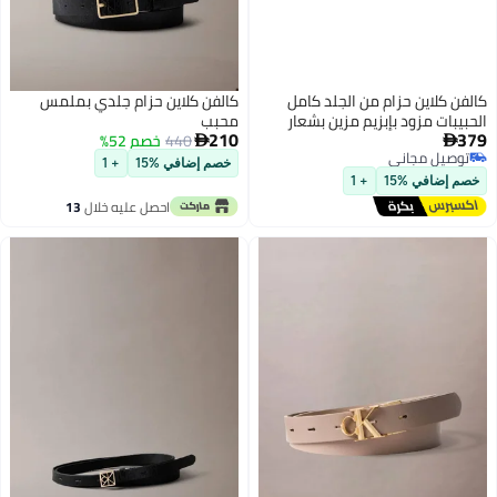
كالفن كلاين حزام من الجلد كامل
كالفن كلاين حزام جلدي بملمس
الحبيبات مزود بإبزيم مزين بشعار
محبب
210
379
440
خصم 52%


توصيل مجاني
خصم إضافي %15
+ 1
توصيل مجاني
خصم إضافي %15
+ 1
احصل عليه خلال
13
اغسطس