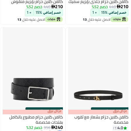
كالفن كلاين حزام جلدي بإبزيم سميك
كالفن كلاين حزام بإبزيم منقوش
210
210
440
خصم 52%
440
خصم 52%


خصم إضافي %15
+ 1
خصم إضافي %15
+ 1
احصل عليه خلال
13
احصل عليه خلال
13
اغسطس
اغسطس
s
00
:
m
عرض برق
00
·
باقي 100%
s
00
:
m
عرض برق
00
·
باقي 100%
كالفن كلاين حزام بشعار مع ثقوب
كالفن كلاين حزام مطبوع بالكامل
مخصصة
بفتحات مخصصة
240
356
خصم 32%
4.0

1
3