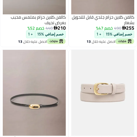
كالفن كلاين حزام جلدي قابل للتحويل
كالفن كلاين حزام بملمس محبب
بشعار
بعرض نحيف
210
255
490
خصم 47%
440
خصم 52%


خصم إضافي %15
+ 1
خصم إضافي %15
+ 1
احصل عليه خلال
13
احصل عليه خلال
13
اغسطس
اغسطس