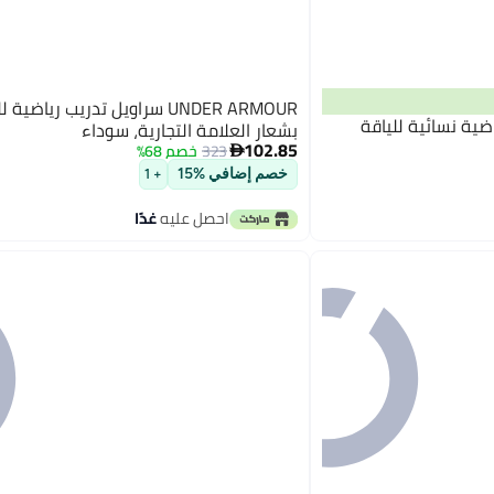
UNDER ARMOUR سراويل تدريب رياضية
اويل رياضية نسائية للياقة
بشعار العلامة التجارية، سوداء
102.85
323
خصم 68%

خصم إضافي %15
+ 1
احصل عليه
غدًا