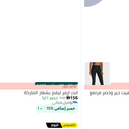
s
00
:
m
00
·
باقي 100%
عرض برق
هيت جير وخصر مرتفع
اندر ارمر ليقنز بشعار الماركة
156
199
خصم 21%

توصيل مجاني
3
توصيل مجاني
خصم إضافي %15
+ 1