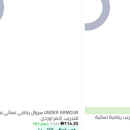
UNDER ARMOUR سروال رياضي نسائ
اويل تدريب رياضية نسائية
للتدريب، أحمر/وردي
114.35
1,326
خصم 91%

خصم إضافي %15
+ 1