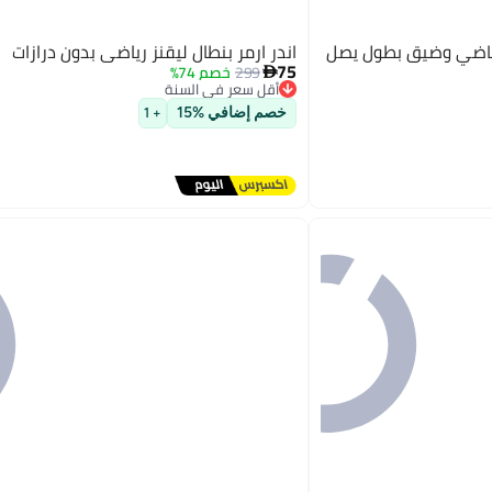
 رياضي وضيق بطول يصل
اندر ارمر بنطال ليقنز رياضي بدون درازات
75
299
خصم 74%

أقل سعر في السنة
توصيل مجاني
خصم إضافي %15
+ 1
أقل سعر في السنة