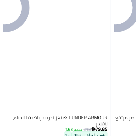
ي بخصر مرتفع
UNDER ARMOUR ليغينغز تدريب رياضية للنساء،
لافندر
79.85
218
خصم 63%

خصم إضافي %15
+ 1