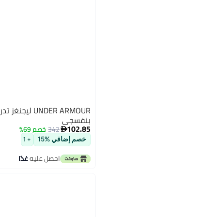
UNDER ARMOUR لي
بنفسجي
102.85
342
خصم 69%

خصم إضافي %15
+ 1
احصل عليه
غدًا