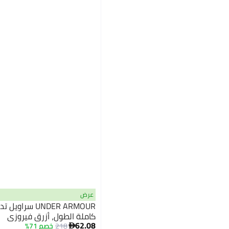
عرض
UNDER ARMOUR سر
كاملة الطول، أزرق فيروزي
62.08
218
خصم 71%
