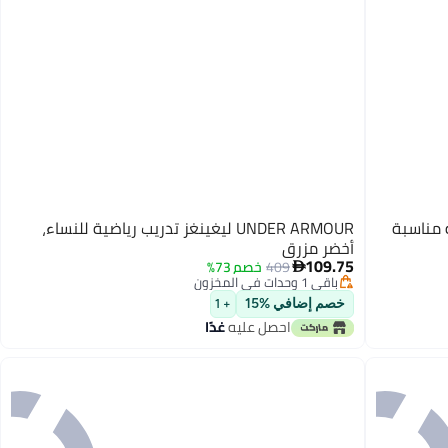
ة نسائية مناسبة
UNDER ARMOUR ليغينغز تدريب رياضية للنساء،
أخضر مزرق
109.75
409
خصم 73%

باقي 1 وحدات في المخزون
باقي 1 وحدات في المخزون
خصم إضافي %15
+ 1
احصل عليه
غدًا