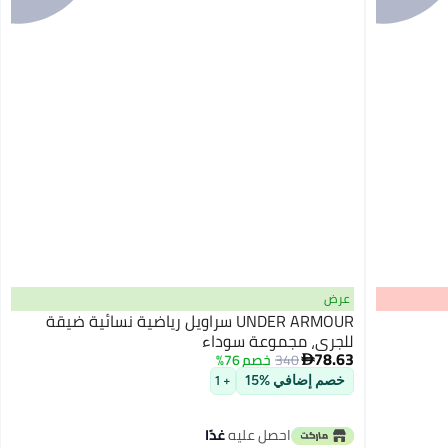
عرض
UNDER ARMOUR سراويل رياضية نسائية ضيقة
للجري، مجموعة سوداء
78.63
340
خصم 76%

خصم إضافي %15
+ 1
احصل عليه
غدًا