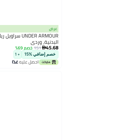
عرض
UNDER ARMOUR سر
البدنية، وردي
45.68
151
خصم 69%

خصم إضافي %15
+ 1
احصل عليه
غدًا