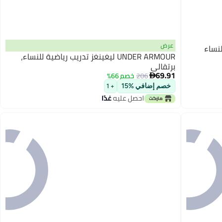
عرض
 للنساء
UNDER ARMOUR ليغينغز تدريب رياضية للنساء،
برتقالي
69.91
206
خصم 66%

خصم إضافي %15
+ 1
احصل عليه
غدًا