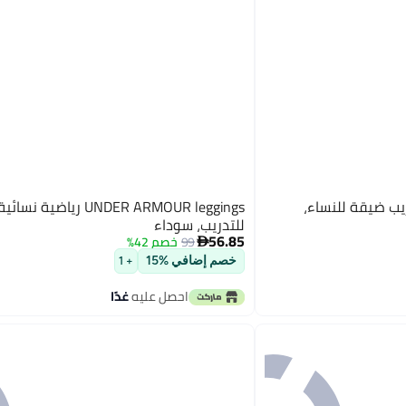
جنغز تدريب ضيقة للنساء،
UNDER ARMOUR leggings رياضي
للتدريب، سوداء
56.85
99
خصم 42%

خصم إضافي %15
+ 1
احصل عليه
غدًا