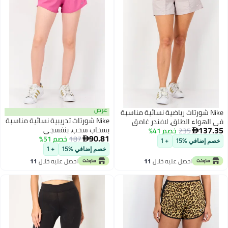
عرض
Nike شورتات رياضية نسائية مناسبة
Nike شورتات تدريبية نسائية مناسبة
الهواء الطلق، لافندر غامق
137
بسحاب سحب، بنفسجي
235
خصم 41%

90.81
187
خصم 51%

م إضافي %15
+ 1
خصم إضافي %15
+ 1
احصل عليه خلال
11
احصل عليه خلال
11
اغسطس
اغسطس