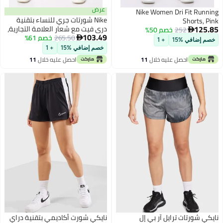
عرض
Nike Women Dri Fit Runn
Nike شورتات جري للنساء بتقنية
Shorts, P
125
دري فيت مع شعار العلامة التجارية،
252
خصم 50%

103.49
متعددة الألوان
265.50
خصم 61%

م إضافي %15
+ 1
خصم إضافي %15
+ 1
احصل عليه خلال
11
احصل عليه خلال
11
اغسطس
اغسطس
ي شورتات ترايل آر بي إل
نايكي شورت أكاديمي بتقنية دراي