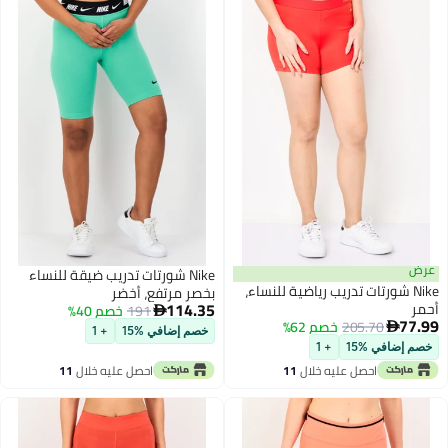
ض
Nike شورتات تدريب ضيقة للنساء
Nike شورتات تدريب رياضية للنساء،
بخصر مرتفع، أخضر
114.35
ر
191
خصم 40%

77
205.70
خصم 62%

خصم إضافي %15
+ 1
م إضافي %15
+ 1
احصل عليه خلال
11
احصل عليه خلال
11
اغسطس
اغسطس