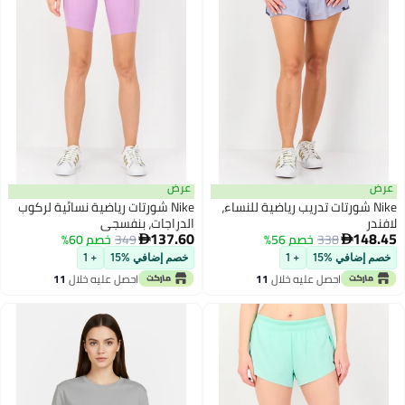
ض
عرض
Nike شورتات تدريب رياضية للنساء،
Nike شورتات رياضية نسائية لركوب
در
الدراجات، بنفسجي
137.60
148
338
خصم 56%
349
خصم 60%


م إضافي %15
+ 1
خصم إضافي %15
+ 1
احصل عليه خلال
11
احصل عليه خلال
11
اغسطس
اغسطس