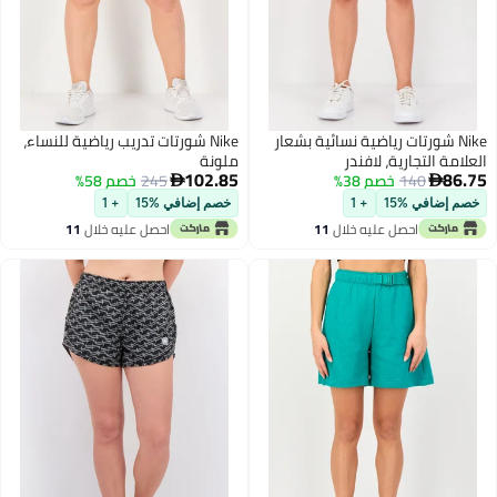
Nike شورتات رياضية نسائية بشعار
Nike شورتات تدريب رياضية للنساء،
امة التجارية، لافندر
ملونة
102.85
86
140
خصم 38%
245
خصم 58%


م إضافي %15
+ 1
خصم إضافي %15
+ 1
احصل عليه خلال
11
احصل عليه خلال
11
اغسطس
اغسطس