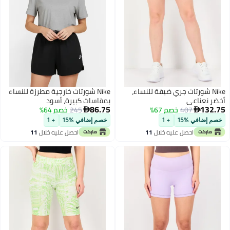
Nike شورتات جري ضيقة للنساء،
Nike شورتات خارجية مطرزة للنساء
ر نعناعي
بمقاسات كبيرة، أسود
86.75
132
407
خصم 67%
245
خصم 64%


م إضافي %15
+ 1
خصم إضافي %15
+ 1
احصل عليه خلال
11
احصل عليه خلال
11
اغسطس
اغسطس