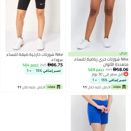
ض
Nike شورتات خارجية ضيقة للنساء،
Nike شورتات جري رياضية للنساء،
سوداء
86.75
ددة الألوان
245
خصم 64%

58
191
خصم 69%

خصم إضافي %15
+ 1
قل سعر في 30 يوم
قل سعر في 30 يوم
م إضافي %15
+ 1
احصل عليه خلال
11
احصل عليه خلال
11
اغسطس
اغسطس