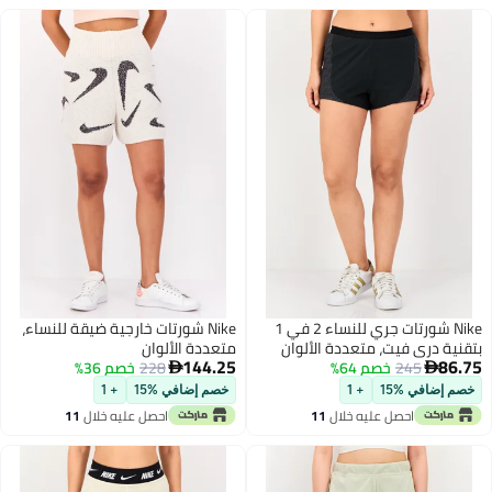
Nike شورتات جري للنساء 2 في 1
Nike شورتات خارجية ضيقة للنساء،
نية دري فيت، متعددة الألوان
متعددة الألوان
144.25
86
245
خصم 64%
228
خصم 36%


م إضافي %15
+ 1
خصم إضافي %15
+ 1
احصل عليه خلال
11
احصل عليه خلال
11
اغسطس
اغسطس