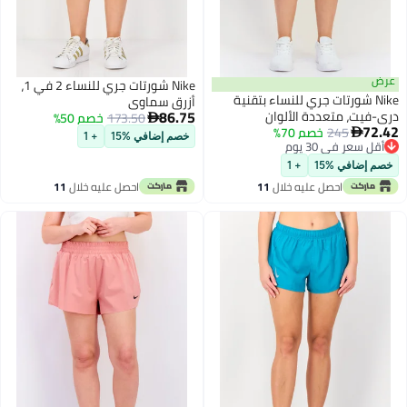
ض
Nike شورتات جري للنساء 2 في 1،
Nike شورتات جري للنساء بتقنية
أزرق سماوي
86.75
-فيت، متعددة الألوان
173.50
خصم 50%

72
245
خصم 70%

خصم إضافي %15
+ 1
قل سعر في 30 يوم
قل سعر في 30 يوم
م إضافي %15
+ 1
احصل عليه خلال
11
احصل عليه خلال
11
اغسطس
اغسطس