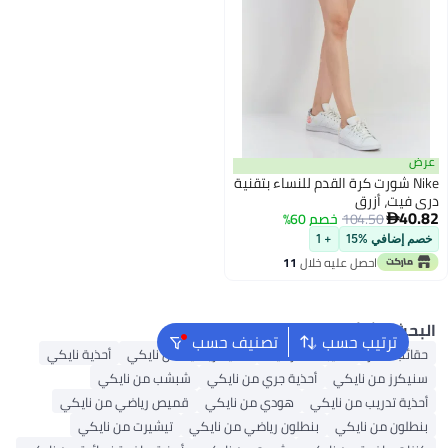
ض
Nike شورت كرة القدم للنساء بتقنية
 فيت، أزرق
40
104.50
خصم 60%

م إضافي %15
+ 1
احصل عليه خلال
11
اغسطس
بحث الشائع
ترتيب حسب
تصنيف حسب
ائب ظهر
حقيبة ظهر نايك
أحذية رياضية من نايكي
أحذية نايكي
يكرز من نايكي
أحذية جري من نايكي
شبشب من نايكي
ذية تدريب من نايكي
هودي من نايكي
قميص رياضي من نايكي
طلون من نايكي
بنطلون رياضي من نايكي
تيشيرت من نايكي