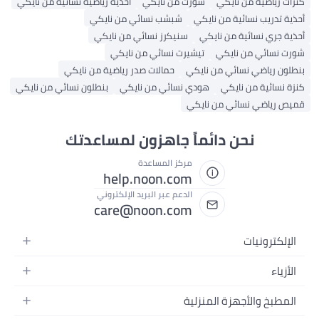
زات رياضية من نايكي
شورت من نايكي
أحذية رياضية نسائية من نايكي
ذية تدريب نسائية من نايكي
شبشب نسائي من نايكي
ذية جري نسائية من نايكي
سنيكرز نسائي من نايكي
رت نسائي من نايكي
تيشيرت نسائي من نايكي
طلون رياضي نسائي من نايكي
حمالات صدر رياضية من نايكي
زة نسائية من نايكي
هودي نسائي من نايكي
بنطلون نسائي من نايكي
يص رياضي نسائي من نايكي
نحن دائماً جاهزون لمساعدتك
مركز المساعدة
help.noon.com
الدعم عبر البريد الإلكتروني
care@noon.com
الإلكترونيات
الهواتف المتحركة
الأزياء
أجهزة التابلت
أزياء نسائية
المطبخ والأجهزة المنزلية
أجهزة الكمبيوتر المحمولة
أزياء رجالية