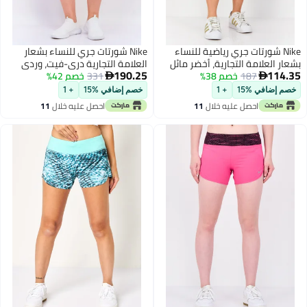
Nike شورتات جري رياضية للنساء
Nike شورتات جري للنساء بشعار
ر العلامة التجارية، أخضر مائل
العلامة التجارية دري-فيت، وردي
190.25
114
الأزرق
187
خصم 38%
331
خصم 42%


م إضافي %15
+ 1
خصم إضافي %15
+ 1
احصل عليه خلال
11
احصل عليه خلال
11
اغسطس
اغسطس