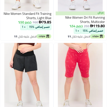
ض
Nike Women Standard Fit Training
Nike Women Dri Fit Runn
Shorts, Light Blue
79.85
Shorts, Multic
160
خصم 50%

119
266
خصم 54%

خصم إضافي %15
+ 1
م إضافي %15
+ 1
احصل عليه خلال
11
احصل عليه خلال
11
اغسطس
اغسطس