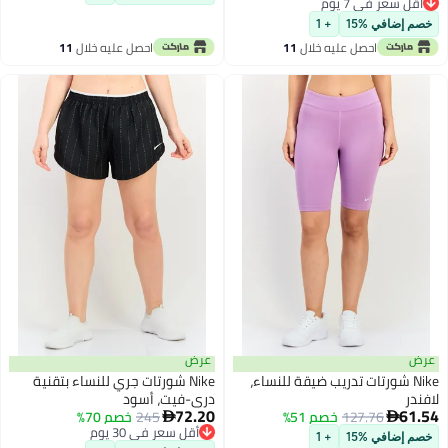
قل سعر في 7 يوم
قل سعر في 7 يوم
م إضافي %15
+ 1
احصل عليه خلال
11
احصل عليه خلال
11
اغسطس
اغسطس
ض
عرض
Nike شورتات تدريب ضيقة للنساء،
Nike شورتات جري للنساء بتقنية
در
دري-فيت، أسود
72.20
61
127.76
خصم 51%
245
خصم 70%


أقل سعر في 30 يوم
م إضافي %15
+ 1
أقل سعر في 30 يوم