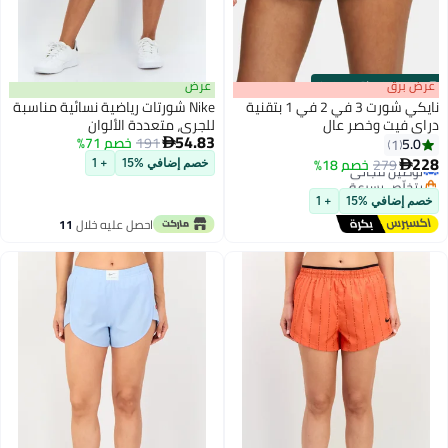
00
:
m
 برق
00
·
باقي 100%
عرض
نايكي شورت 3 في 2 في 1 بتقنية
Nike شورتات رياضية نسائية مناسبة
ي فيت وخصر عالٍ
للجري، متعددة الألوان
54.83
191
خصم 71%
5.0

1
2
279
وصيل مجاني
خصم 18%

خصم إضافي %15
+ 1
تخلّص بسرعة
وصيل مجاني
م إضافي %15
+ 1
احصل عليه خلال
11
اغسطس