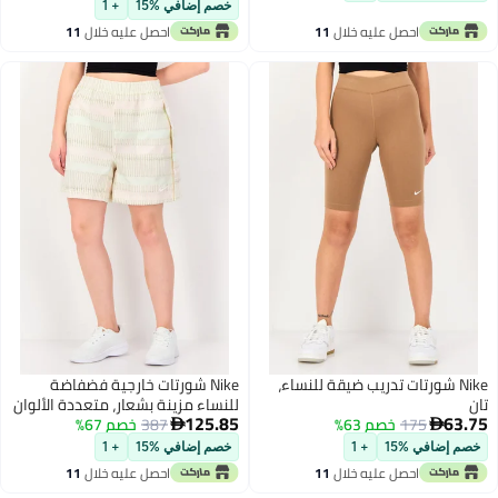
خصم إضافي %15
+ 1
احصل عليه خلال
11
احصل عليه خلال
11
اغسطس
اغسطس
Nike شورتات تدريب ضيقة للنساء،
Nike شورتات خارجية فضفاضة
للنساء مزينة بشعار، متعددة الألوان
125.85
63
175
خصم 63%
387
خصم 67%


م إضافي %15
+ 1
خصم إضافي %15
+ 1
احصل عليه خلال
11
احصل عليه خلال
11
اغسطس
اغسطس