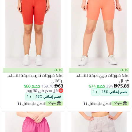
ض
عرض
Nike شورتات جري ضيقة للنساء،
Nike شورتات تدريب ضيقة للنساء،
ال
برتقالي
63
75
294
خصم 74%
159.70
خصم 60%


أقل سعر في 30 يوم
م إضافي %15
+ 1
أقل سعر في 30 يوم
خصم إضافي %15
+ 1
احصل عليه خلال
11
احصل عليه خلال
11
اغسطس
اغسطس