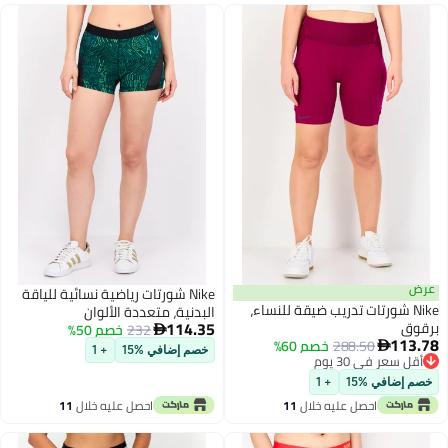
ض
Nike شورتات رياضية نسائية للياقة
Nike شورتات تدريب ضيقة للنساء،
البدنية، متعددة الألوان
114.35
وق
232
خصم 50%

113
288.50
خصم 60%

خصم إضافي %15
+ 1
قل سعر في 30 يوم
قل سعر في 30 يوم
م إضافي %15
+ 1
احصل عليه خلال
11
احصل عليه خلال
11
اغسطس
اغسطس