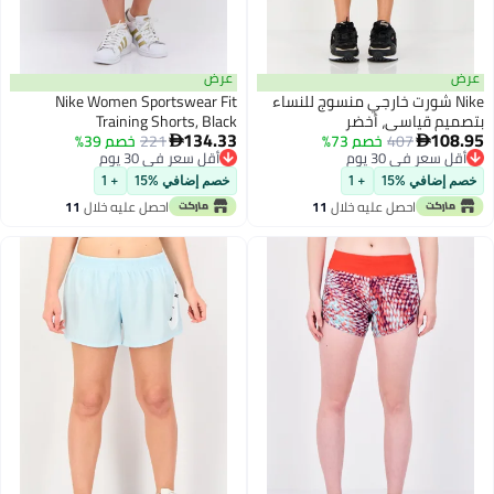
ض
عرض
Nike شورت خارجي منسوج للنساء
Nike Women Sportswear Fit
ميم قياسي، أخضر
Training Shorts, Black
134.33
108
407
خصم 73%
221
خصم 39%


قل سعر في 30 يوم
أقل سعر في 30 يوم
قل سعر في 30 يوم
أقل سعر في 30 يوم
م إضافي %15
+ 1
خصم إضافي %15
+ 1
احصل عليه خلال
11
احصل عليه خلال
11
اغسطس
اغسطس