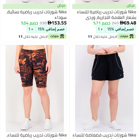
ض
عرض
Nike شورتات تدريب رياضية للنساء
Nike شورتات تدريب رياضية نسائية،
ر العلامة التجارية، وردي
سوداء
153.55
69
245
خصم 71%
338
خصم 54%


م إضافي %15
+ 1
خصم إضافي %15
+ 1
احصل عليه خلال
11
احصل عليه خلال
11
اغسطس
اغسطس
Nike شورتات تدريب فضفاضة للنساء
Nike شورتات تدريب رياضية للنساء،