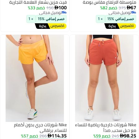
طة الارتفاع مقاس بوصة
فيت مزين بشعار العلامة التجارية
100
375
خصم 82%
150
خصم 33%


وصيل مجاني
توصيل مجاني
وصيل مجاني
توصيل مجاني
م إضافي %15
+ 1
خصم إضافي %15
+ 1
Nike شورتات خارجية رياضية للنساء
Nike شورتات جري بدون أكمام
حبل سحب، صدأ
للنساء، برتقالي
114.35
98
245
خصم 59%
266
خصم 57%

