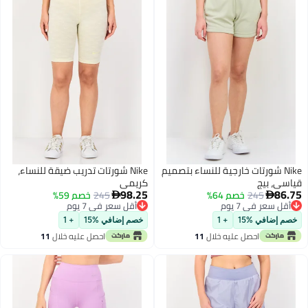
Nike شورتات خارجية للنساء بتصميم
Nike شورتات تدريب ضيقة للنساء،
سي، بيج
كريمي
98.25
86
245
خصم 64%
245
خصم 59%


قل سعر في 7 يوم
أقل سعر في 7 يوم
قل سعر في 7 يوم
أقل سعر في 7 يوم
م إضافي %15
+ 1
خصم إضافي %15
+ 1
احصل عليه خلال
11
احصل عليه خلال
11
اغسطس
اغسطس