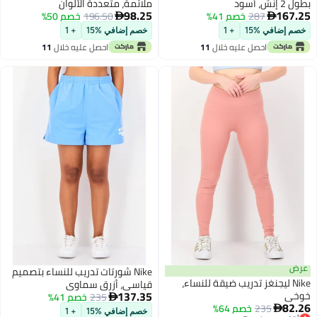
ش، أسود
ملائمة، متعددة الألوان
98.25
167
287
خصم 41%
196.50
خصم 50%


م إضافي %15
+ 1
خصم إضافي %15
+ 1
احصل عليه خلال
11
احصل عليه خلال
11
اغسطس
اغسطس
ض
Nike شورتات تدريب للنساء بتصميم
Nike ليجنغز تدريب ضيقة للنساء،
قياسي، أزرق سماوي
137.35
خي
235
خصم 41%

82
235
خصم 64%

خصم إضافي %15
+ 1