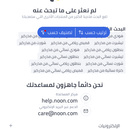
لم نعثر على ما تبحث عنه
تابع البحث فلدينا الكثير من المنتجات الأخرى التي ستعجبك!
الشائع
ترتيب حسب
تصنيف حسب
ن مذركير
كنزات رياضية من مذركير
بنطلون من مذركير
 من مذركير
قميص رياضي من مذركير
شورت من مذركير
 رياضي من مذركير
هودي نسائي من مذركير
 نسائي من مذركير
بنطلون نسائي من مذركير
سائي من مذركير
بنطلون رياضي نسائي من مذركير
سائية من مذركير
قميص رياضي نسائي من مذركير
نحن دائماً جاهزون لمساعدتك
مركز المساعدة
help.noon.com
الدعم عبر البريد الإلكتروني
care@noon.com
كترونيات