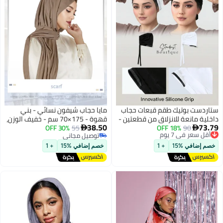
ستاردست بوتيك طقم قبعات حجاب
مايا حجاب شيفون نسائي - بني
داخلية مانعة للانزلاق من قطعتين -
قهوة - 175×70 سم - خفيف الوزن،
38.50
73.79
90
أقل سعر في 7 يوم
18% OFF
شريط سيليكون لتثبيت الجبهة،
55
30% OFF
غير شفاف وسهل التنسيق - مثالي


توصيل مجاني
توصيل مجاني
خامة خفيفة، أسود وأبيض -
مع العباية
أقل سعر في 7 يوم
توصيل مجاني
مجموعة الأساسيات اليومية (The
خصم إضافي %15
+ 1
خصم إضافي %15
+ 1
Everyday Basics)