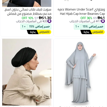
وهاواي 4pcs Women Under Scarf
سويت لايف نقاب نسائي بدون اسم،
Hat Hijab Cap Inner Beanies Cap
مدعم بمطاط، مصنوع من قماش
51.30
41
#17 في أساسيات الحجاب
65
36% OFF
with Tie Back Closure Adjustable
#20 في أساسيات الحجاب
57
10% OFF
ناعم وعالي الجودة، مريح وخفيف


توصيل مجاني
توصيل مجاني
Underscarf Hat
على البشرة، حجاب وجه متوافق مع
#17 في أساسيات الحجاب
#20 في أساسيات الحجاب
الشريعة الإسلامية، مقاوم للانزلاق،
خصم إضافي %15
+ 1
خصم إضافي %15
+ 1
قابل للغسل، مثالي للاستخدام
اليومي والمناسبات.