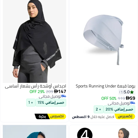
بوما قبعة Sports Running Under
اديداس أوشحة رأس بشعار أساسي
147
29% OFF
209
5.0

1
توصيل مجاني
59
50% OFF
119

توصيل مجاني
توصيل مجاني
خصم إضافي %15
+ 1
3
توصيل مجاني
خصم إضافي %20
+ 2
احصل عليه خلال
9 اغسطس