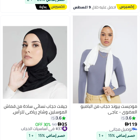
احصل عليه خلال
9 اغسطس
موديست بيوند حجاب من البامبو
جيفت حجاب نسائي سادة من قماش
العضوي - عاجي
الموسلين، وشاح رياضي للرأس،
وشاح تحتي سادة، وشاح عمامة،
3.6
3.6
5
5
إكسسوار رمضاني.
35
119
#37 في أساسيات الحجاب
50
30% OFF


7
توصيل مجاني
توصيل مجاني
توصيل مجاني
#37 في أساسيات الحجاب
خصم إضافي %15
+ 1
خصم إضافي %15
+ 1