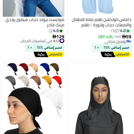
داماس كولكشن طقم صلاة للاطفال
موديست بيوند حجاب شيفون وردي
والامهات حجاب وتنورة - طقم
مينك فاخر
ملابس الصلاة للبنات والامهات -
4.6
4.0
2
107
اسدال صلاة - لبس صلاة - لباس
129
59
105
43% OFF
#32 في أساسيات الحجاب


6
20
الصلاة
توصيل مجاني
توصيل مجاني
توصيل مجاني
#32 في أساسيات الحجاب
خصم إضافي %15
+ 1
خصم إضافي %15
+ 1