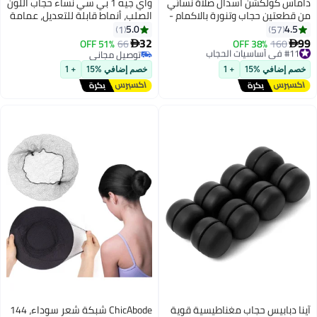
داماس كولكشن اسدال صلاة نسائي
واي جيه 1 بي سي نساء حجاب اللون
من قطعتين حجاب وتنورة بالاكمام -
الصلب، أنماط قابلة للتعديل، عمامة
طقم صلاة قطعتين بالاكمام - طقم
الرأس الممددة، قماش قطني ناعم
5.0
4.5
1
57
ملابس الصلاة بالاكمام .
قابل للتنفس لحجاب الرأس اليومي
32
99
#11 في أساسيات الحجاب
160
38% OFF
66
51% OFF


12
توصيل مجاني
توصيل مجاني
#11 في أساسيات الحجاب
توصيل مجاني
خصم إضافي %15
+ 1
خصم إضافي %15
+ 1
آینا دبابيس حجاب مغناطيسية قوية
ChicAbode شبكة شعر سوداء، 144