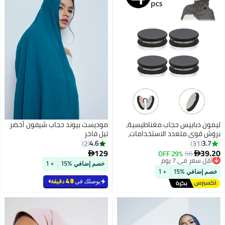
ليمون دبابيس حجاب مغناطيسية،
موديست بيوند حجاب شيفون أخضر
بروش قوي متعدد الاستخدامات،
تيل فاخر
مشبك وشاح صغير للوشاح بدون
4.6
3.7
2
31
دبابيس، ملابس نسائية، حجاب،
129
39.20
56
أقل سعر في 7 يوم
29% OFF


6
أوشحة.
توصيل مجاني
خصم إضافي %15
+ 1
أقل سعر في 7 يوم
خصم إضافي %15
+ 1
يوصلك في
49 دقيقة