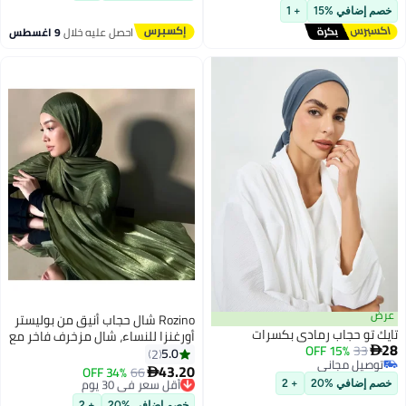
توصيل مجاني
خصم إضافي %15
+ 1
احصل عليه خلال
9 اغسطس
عرض
Rozino شال حجاب أنيق من بوليستر
تايك تو حجاب رمادي بكسرات
أورغنزا للنساء، شال مزخرف فاخر مع
28
15% OFF
33

طيات لامعة، لون موحد، غير قابل
5.0
2
توصيل مجاني
للتمدد، حرفة منسوجة، إكسسوار
43.20
66
أقل سعر في 30 يوم
34% OFF

توصيل مجاني
زينة للحفلات، رمضان، بدون ريش
توصيل مجاني
خصم إضافي %20
+ 2
أقل سعر في 30 يوم
خصم إضافي %20
+ 2