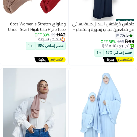
Best Seller
داماس كولكشن اسدال صلاة نسائي
وهاواي 6pcs Women's Stretch
من قطعتين حجاب وتنورة بالاكمام -
Under Scarf Hijab Cap Hijab Tube
42
طقم صلاة قطعتين بالاكمام - طقم
69
39% OFF
Islamic Muslim Under Caps for
4.5

57
#16 في أساسيات الحجاب
ملابس الصلاة بالاكمام .
Hijab Bonnet Cap Head Wears One
99
38% OFF
160

12
توصيل مجاني
Size Color Assorted
#2 في أساسيات الحجاب
خصم إضافي %15
+ 1
بتخلّص بسرعة
توصيل مجاني
خصم إضافي %15
+ 1
#16 في أساسيات الحجاب
تم بيع +10 مؤخرًا
#2 في أساسيات الحجاب