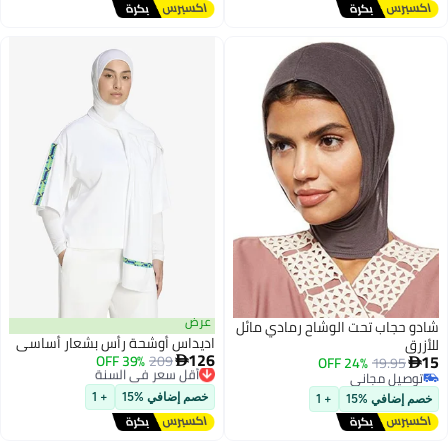
عرض
شادو حجاب تحت الوشاح رمادي مائل
اديداس أوشحة رأس بشعار أساسي
للأزرق
126
15
209
39% OFF
أقل سعر في السنة

24% OFF
19.95

توصيل مجاني
توصيل مجاني
3
أقل سعر في السنة
توصيل مجاني
خصم إضافي %15
+ 1
خصم إضافي %15
+ 1