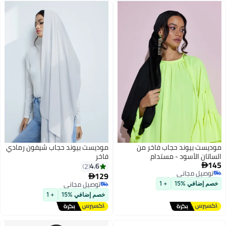
موديست بيوند حجاب فاخر من
موديست بيوند حجاب شيفون رمادي
الساتان الأسود - مستدام
فاخر
145
4.6
2

توصيل مجاني
129

6
4
توصيل مجاني
توصيل مجاني
خصم إضافي %15
+ 1
توصيل مجاني
خصم إضافي %15
+ 1