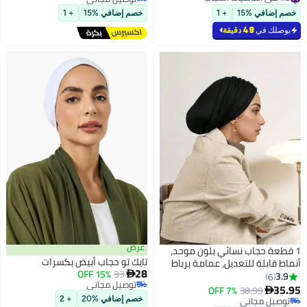
#3 في أساسيات الحجاب
توصيل مجاني
خصم إضافي %15
+ 1
خصم إضافي %15
+ 1
يوصلك في
49 دقيقة
عرض
1 قطعة حجاب نسائي بلون موحد،
تايك تو حجاب أبيض بكسرات
أنماط قابلة للتعديل، عمامة برباط
28
15% OFF
33
رأس مطاطي، قماش قطني ناعم

3.9
6
توصيل مجاني
ومريح للتنفس، مريح للاستخدام
35.95
7% OFF
38.99

3
توصيل مجاني
اليومي
توصيل مجاني
خصم إضافي %20
+ 2