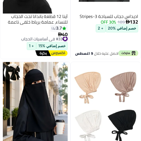
اديداس حجاب للسباحة 3-Stripes
آینا 12 قطعة باندانا تحت الحجاب
132
189
30% OFF
للنساء، عمامة برباط خلفي ناعمة

وقابلة للتنفس كبطانة للحجاب بونيه
3.7
4
خصم إضافي %20
+ 2
غطاء رأس - ألوان متنوعة قد تختلف
40
#33 في أساسيات الحجاب

توصيل مجاني
#33 في أساسيات الحجاب
خصم إضافي %15
+ 1
احصل عليه خلال
9 اغسطس