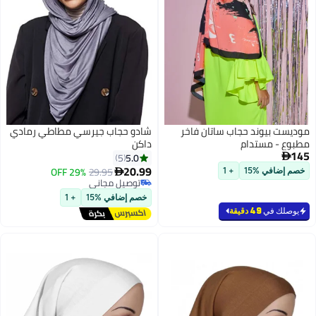
موديست بيوند حجاب ساتان فاخر
شادو حجاب جيرسي مطاطي رمادي
مطبوع - مستدام
داكن
145
5.0
5

20.99
29% OFF
29.95

خصم إضافي %15
+ 1
4
توصيل مجاني
توصيل مجاني
خصم إضافي %15
+ 1
يوصلك في
49 دقيقة