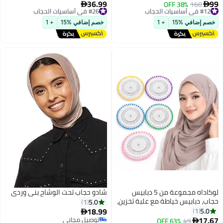
ملابس الصلاة بالاكمام .
36.99
99
#12 في أساسيات الحجاب
160
38% OFF
#26 في أساسيات الحجاب


12
توصيل مجاني
توصيل مجاني
#12 في أساسيات الحجاب
#26 في أساسيات الحجاب
خصم إضافي %15
+ 1
خصم إضافي %15
+ 1
لوكاداه مجموعة من 5 دبابيس
شادو حجاب تحت الوشاح بني وردي
حجاب، دبابيس خياطة مع علبة تخزين،
5.0
1
دبابيس خياطة من الفولاذ المقاوم
18.99
5.0
1

للصدأ للخياطة والتطريز والحرف
17.67
توصيل مجاني
49
توصيل مجاني
63% OFF
