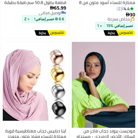
ممتازة للنساء آسود ملون من 8
قطعة بطول 50.8 سم طبقة بطبقة
#6 في أساسيات الحجاب
65.99
أزواج الاستخدامات بدون عقبة
مكدسة مريحة وغير مرئية وتدوم
4.4

23
توصيل مجاني
توصيل مجاني
مغناطيس صغير للحجاب
طويلاً، شبكة شعر مرنة خفيفة الوزن
30
بتخلّص بسرعة

توصيل مجاني
من النايلون على شكل قرص العسل،
تم بيع +10 مؤخرًا
6.6  خصم إضافي!
+ 2
#6 في أساسيات الحجاب
مثالية للنساء والرجال (144 قطعة،
خصم إضافي %15
+ 1
أسود)
موديست بيوند حجاب فاخر من
آینا دبابيس حجاب مغناطيسية قوية
الساتان الأخضر الزمردي - مستدام
ممتازة للنساء وشاح ملون متعدد