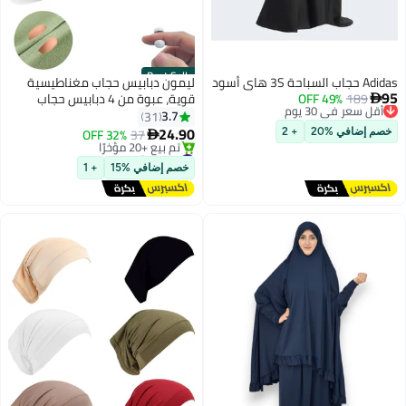
Best Seller
Adidas حجاب السباحة 3S هاي أسود
ليمون دبابيس حجاب مغناطيسية
95
189
49% OFF
أقل سعر في 30 يوم
قوية، عبوة من 4 دبابيس حجاب

توصيل مجاني
مغناطيسية قوية متعددة
3.7
31
أقل سعر في 30 يوم
الاستخدامات بدون دبابيس، دبابيس
24.90
32% OFF
37
خصم إضافي %20
+ 2

مغناطيسية ملونة وشاح دبوس
#1 في أساسيات الحجاب
توصيل مجاني
مغناطيسي مشبك بروش بدون
خصم إضافي %15
+ 1
تم بيع +20 مؤخرًا
تشابك للملابس والأوشحة (غير لامع)
#1 في أساسيات الحجاب