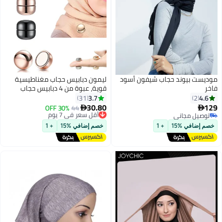
موديست بيوند حجاب شيفون أسود
ليمون دبابيس حجاب مغناطيسية
فاخر
قوية، عبوة من 4 دبابيس حجاب
مغناطيسية قوية متعددة
3.7
4.6
31
2
الاستخدامات، بدون دبابيس، دبابيس
30.80
129
44
أقل سعر في 7 يوم
30% OFF


6
مغناطيسية ملونة، وشاح
توصيل مجاني
توصيل مجاني
توصيل مجاني
أقل سعر في 7 يوم
مغناطيسي، مشبك بروش مقاوم
خصم إضافي %15
+ 1
خصم إضافي %15
+ 1
للتشابك، مناسب للملابس والأوشحة.