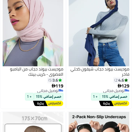
موديست بيوند حجاب شيفون كحلي
موديست بيوند حجاب من البامبو
فاخر
العضوي - كريب بينك
3.6
4.6
5
2
119
129


7
6
توصيل مجاني
توصيل مجاني
توصيل مجاني
توصيل مجاني
خصم إضافي %15
+ 1
خصم إضافي %15
+ 1