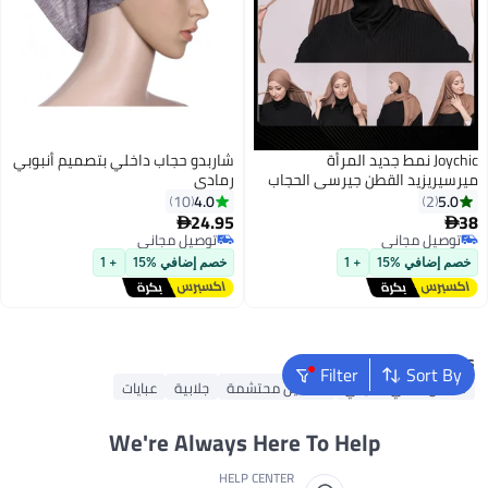
Joychic نمط جديد المرأة
شاربدو حجاب داخلي بتصميم أنبوبي
ميرسيريزيد القطن جيرسي الحجاب
رمادي
عبر التعادل مريحة الحجاب مسلم
4.0
5.0
10
2
أغطية الرأس يمكن ارتداؤها ملابس
24.95
38


2
تقليدية طويلة الحجاب لجميع
توصيل مجاني
توصيل مجاني
الفصول
توصيل مجاني
توصيل مجاني
خصم إضافي %15
+ 1
خصم إضافي %15
+ 1
Popular Searches
Filter
Sort By
فستان داخلي تقليدي
فساتين محتشمة
جلابية
عبايات
We're Always Here To Help
HELP CENTER