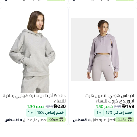
داس هودي التمرين هيت
Adidas أديداس سترة هوديي رمادية
ريدي كروب للنساء
للنساء
230
299
خصم 50%
329
خصم 30%


 إضافي %15
+ 1
خصم إضافي %15
+ 1
احصل عليه خلال
8 اغسطس
احصل عليه خلال
8 اغسطس