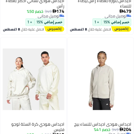
اس بلوزة بغطاء رأس بيضاء
اديداس هودي نسائي أخضر بغطاء
اء
رأس
174
349
خصم 50%


وصيل مجاني
توصيل مجاني
وصيل مجاني
توصيل مجاني
 إضافي %15
+ 1
خصم إضافي %15
+ 1
احصل عليه خلال
8 اغسطس
احصل عليه خلال
8 اغسطس
اس هودي اديداس للنساء بيج
اديداس هودي كرة السلة لوجو
349
خصم 41%
فليس

وصيل مجاني