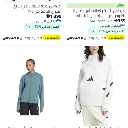
ض
اديداس كنزة بسحّاب من نسيج
اس بلوزة بغطاء رأس رمادية
التيري الناعم من Y-3
1,399
وص من أس إم سي للنساء

599
خصم 40%
توصيل مجاني

وصيل مجاني
توصيل مجاني
خصم إضافي %15
+ 1
وصيل مجاني
 إضافي %15
+ 1
احصل عليه خلال
8 اغسطس
احصل عليه خلال
8 اغسطس