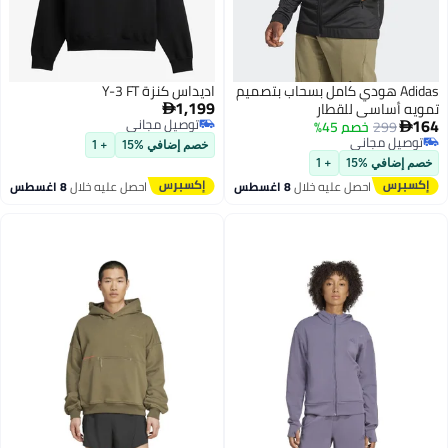
Adidas هودي كامل بسحاب بتصميم
اديداس كنزة Y-3 FT
1,199
يه أساسي للقطار

توصيل مجاني
299
خصم 45%

توصيل مجاني
وصيل مجاني
خصم إضافي %15
+ 1
وصيل مجاني
 إضافي %15
+ 1
احصل عليه خلال
8 اغسطس
احصل عليه خلال
8 اغسطس