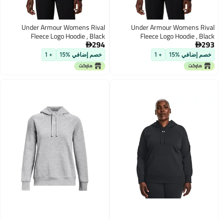
Under Armour Womens Rival
Under Armour Womens R
Fleece Logo Hoodie , Black
Fleece Logo Hoodie , B
294
(001)/Black , Large
(001)/Black , X-L


 إضافي %15
+ 1
خصم إضافي %15
+ 1