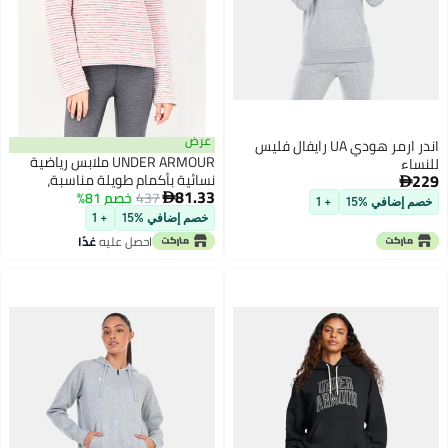
عرض
اندر ارمر هودي UA رايفال فليس
UNDER ARMOUR ملابس رياضية
اء
نسائية بأكمام طويلة مناسبة،

81.33
437
خصم 81%
خارجية، متعددة الألوان

 إضافي %15
+ 1
خصم إضافي %15
+ 1
احصل عليه
غدًا