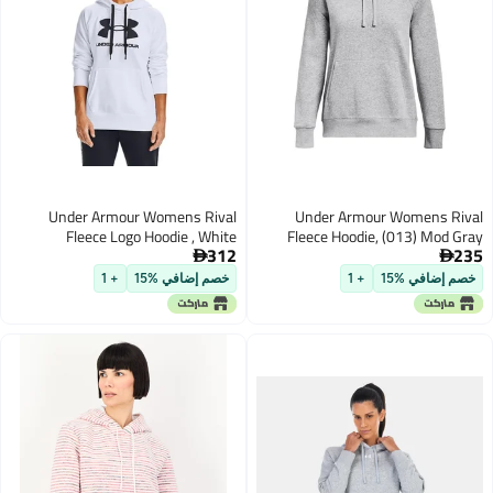
Under Armour Womens Rival
Under Armour Womens R
Fleece Logo Hoodie , White
Fleece Hoodie, (013) Mod 
312
(100)/Black , X-Small
Light Heather / / White, S


 إضافي %15
+ 1
خصم إضافي %15
+ 1