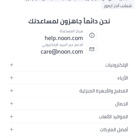
شب أندر آرمور
نحن دائماً جاهزون لمساعدتك
مركز المساعدة
help.noon.com
الدعم عبر البريد الإلكتروني
care@noon.com
الإلكترونيات
الهواتف المتحركة
الأزياء
أجهزة التابلت
أزياء نسائية
المطبخ والأجهزة المنزلية
أجهزة الكمبيوتر المحمولة
أزياء رجالية
الأجهزة الكبيرة
أجهزة الكمبيوتر المكتبية
الجمال
أزياء الأطفال
الأجهزة الصغيرة
الأجهزة القابلة للارتداء
العطور
العطور
المواليد الألعاب
أثاث غرفة النوم
سماعات الرأس
العناية بالبشرة
الساعات
الرضاعة والتغذية
التخزين
أفضل الماركات
الكاميرات والصور وتسجيل الفيديو
العناية بالشعر
المجوهرات
الحفاضات
أدوات الطبخ