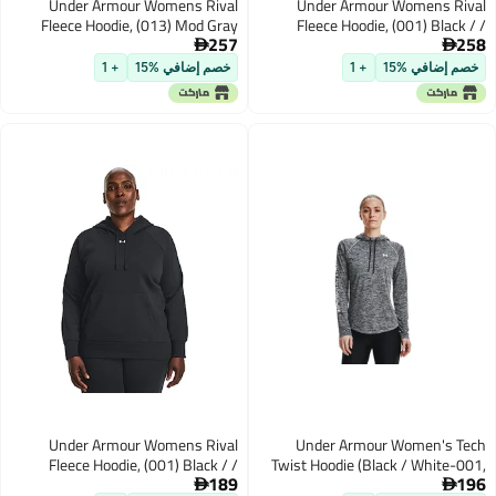
Under Armour Womens Rival
Under Armour Womens R
Fleece Hoodie, (013) Mod Gray
Fleece Hoodie, (001) Blac
257
Light Heather / / White, X-Large
White, X-L


 إضافي %15
+ 1
خصم إضافي %15
+ 1
Under Armour Womens Rival
Under Armour Women's 
Fleece Hoodie, (001) Black / /
Twist Hoodie (Black / White-
189
White, X-Small
X-Sm

