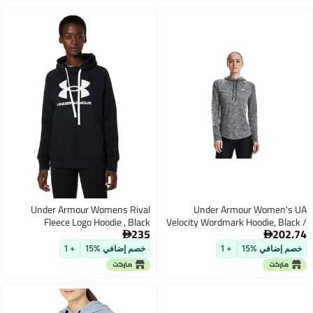
Under Armour Womens Rival
Under Armour Women'
Fleece Logo Hoodie , Black
Velocity Wordmark Hoodie, Bla
235
202
(001)/Black , Small
White-001, S


 إضافي %15
+ 1
خصم إضافي %15
+ 1