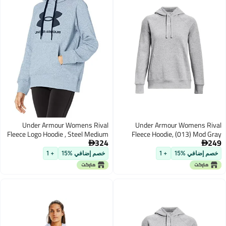
Under Armour Womens Rival
Under Armour Womens R
Fleece Logo Hoodie , Steel Medium
Fleece Hoodie, (013) Mod 
324
Heather (035)/Black , Small
Light Heather / / White, L


 إضافي %15
+ 1
خصم إضافي %15
+ 1