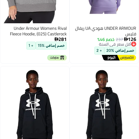
UNDER ARMOUR هودي UA ريفال
Under Armour Womens Rival
س
Fleece Hoodie, (025) Castlerock
281
237
خصم 46%
Light Heather / / White, Large


ل سعر في السنة
خصم إضافي %15
+ 1
صيل مجاني
 إضافي %20
+ 2
ل سعر في السنة