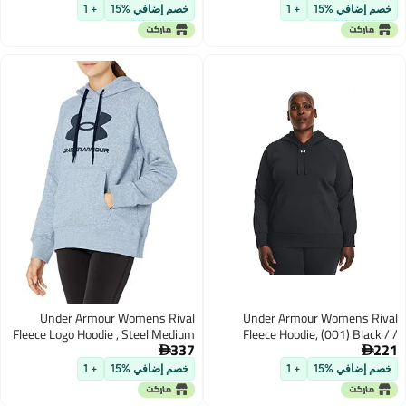
 إضافي %15
+ 1
خصم إضافي %15
+ 1
Under Armour Womens Rival
Under Armour Womens R
Fleece Logo Hoodie , Steel Medium
Fleece Hoodie, (001) Blac
337
Heather (035)/Black , X-Large
White, Me


 إضافي %15
+ 1
خصم إضافي %15
+ 1