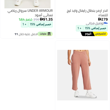
 ارمر بنطال رايفال وايد ليج
UNDER ARMOUR سروال رياضي
ساء
نسائي، أسود
91.35
2
256
خصم 64%


وصيل مجاني
خصم إضافي %15
+ 1
وصيل مجاني
م إضافي %15
+ 1
احصل عليه خلال
11
اغسطس