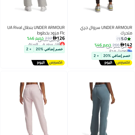
UNDER ARMOUR سروال جري
UNDER ARMOUR بنطال UA Rival
رك
Flc مزود بخطوط
أقل سعر في السنة
126
237
خصم 46%
توصيل مجاني
5.0

1
#3 في بناطيل نسائية
أقل سعر في السنة
1
266
خصم 46%
قل سعر في السنة

وصيل مجاني
خصم إضافي %20
+ 2
#3 في بناطيل نسائية
م إضافي %20
+ 2