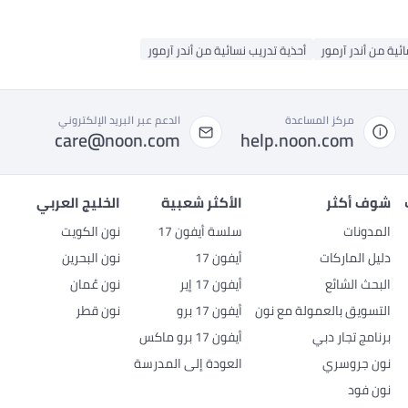
ئية من أندر آرمور
أحذية تدريب نسائية من أندر آرمور
مركز المساعدة
الدعم عبر البريد الإلكتروني
care@noon.com
help.noon.com
شوف أكثر
الأكثر شعبية
الخليج العربي
المدونات
سلسة أيفون 17
نون الكويت
دليل الماركات
أيفون 17
نون البحرين
البحث الشائع
أيفون 17 إير
نون عُمان
التسويق بالعمولة مع نون
أيفون 17 برو
نون قطر
برنامج تجار دبي
أيفون 17 برو ماكس
نون جروسري
العودة إلى المدرسة
نون فود