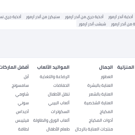
أحذية أندر آرمور
أحذية جري من أندر آرمور
سنيكرز من أندر آرمور
أحذية جري نسا
 من أندر آرمور
شبشب أندر آرمور
المنزلية
الجمال
المواليد الألعاب
أفضل الماركات
العطور
الرضاعة والتغذية
أبل
العناية بالبشرة
الحفاضات
سامسونج
العناية بالشعر
تنقل الأطفال
شاومي
العناية الشخصية
ألعاب البيبي
سوني
المكياج
السكوترات
أديداس
أدوات المكياج
ألعاب الورق والطاولة
فيليبس
منتجات العناية بالرجال
طعام الأطفال
لطافة