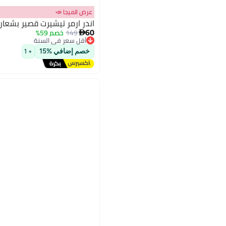
عرض الميجا 📣
اندر ارمر تيشيرت قصير بشعا
60
149
خصم 59%

أقل سعر في السنة
2
توصيل مجاني
خصم إضافي %15
+ 1
أقل سعر في السنة