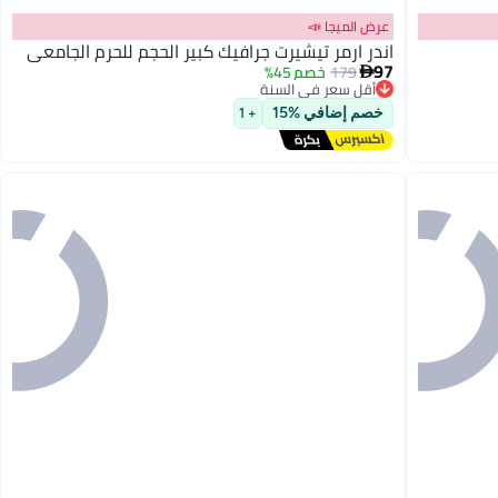
عرض الميجا 📣
اندر ارمر تيشيرت جرافيك كبير الحجم للحرم الجامعي
97
179
خصم 45%

أقل سعر في السنة
3
توصيل مجاني
خصم إضافي %15
+ 1
أقل سعر في السنة