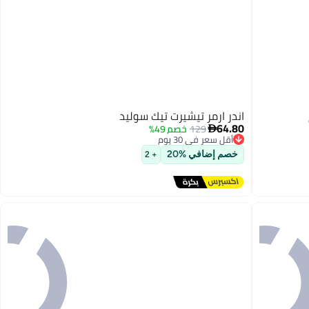
اندر ارمر تيشيرت تيك سوليد
64.80
129
خصم 49%

أقل سعر في 30 يوم
توصيل مجاني
خصم إضافي %20
+ 2
أقل سعر في 30 يوم