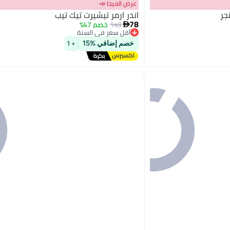
عرض الميجا 📣
جر
اندر ارمر تيشيرت تيك تيب
78
149
خصم 47%

أقل سعر في السنة
توصيل مجاني
2
خصم إضافي %15
أقل سعر في السنة
+ 1