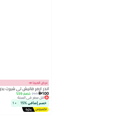
عرض الميجا 📣
اندر ارمر فانيش تي شيرت بد
100
249
خصم 59%

أقل سعر في السنة
توصيل مجاني
خصم إضافي %15
+ 1
أقل سعر في السنة