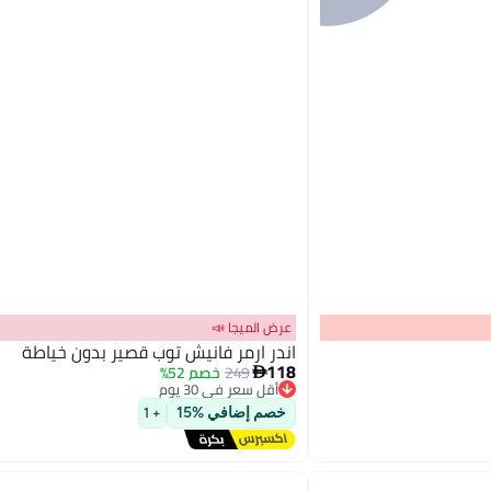
عرض الميجا 📣
اندر ارمر فانيش توب قصير بدون خياطة
118
249
خصم 52%

أقل سعر في 30 يوم
توصيل مجاني
2
خصم إضافي %15
أقل سعر في 30 يوم
+ 1