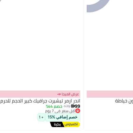
عرض الميجا 📣
ون خياطة
اندر ارمر تيشيرت جرافيك كبير الحجم للحرم
99
179
خصم 44%

أقل سعر في 7 يوم
3
توصيل مجاني
خصم إضافي %15
+ 1
أقل سعر في 7 يوم