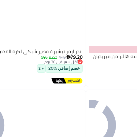
اندر ارمر تيشيرت قصير شبكي لكرة القدم
اقة هالتر من ميريديان
79.20
149
خصم 46%

أقل سعر في 30 يوم
توصيل مجاني
خصم إضافي %20
+ 2
أقل سعر في 30 يوم