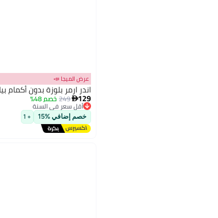
عرض الميجا 📣
اندر ارمر بلوزة بدون أكمام بي
129
249
خصم 48%

أقل سعر في السنة
3
توصيل مجاني
خصم إضافي %15
+ 1
أقل سعر في السنة