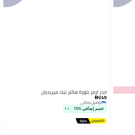
اندر ارمر بلوزة هالتر نيك ميريديان
249

توصيل مجاني
توصيل مجاني
خصم إضافي %15
+ 1
3