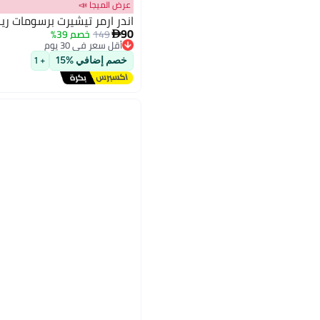
عرض الميجا 📣
اندر ارمر تيشيرت برسومات رين
90
149
خصم 39%

أقل سعر في 30 يوم
توصيل مجاني
خصم إضافي %15
أقل سعر في 30 يوم
+ 1