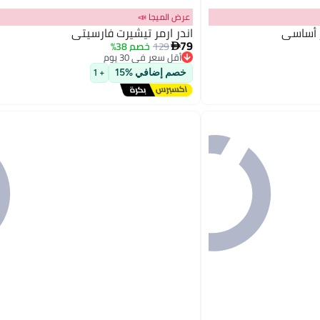
عرض الميجا 📣
ر أساسي
اندر ارمر تيشيرت فارسيتي
79
129
خصم 38%

أقل سعر في 30 يوم
توصيل مجاني
خصم إضافي %15
+ 1
أقل سعر في 30 يوم