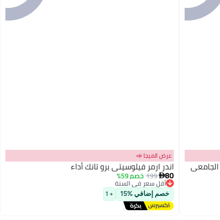
عرض الميجا 📣
 الجامعي
اندر ارمر فيلوسيتي برو تانك أداء
80
199
خصم 59%

أقل سعر في السنة
توصيل مجاني
خصم إضافي %15
+ 1
أقل سعر في السنة