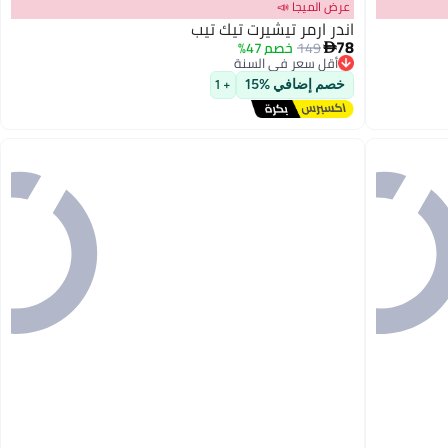
عرض الميجا 📣
اندر ارمر تيشيرت تيك تيب
78
149
خصم 47%

أقل سعر في السنة
توصيل مجاني
2
خصم إضافي %15
أقل سعر في السنة
+ 1