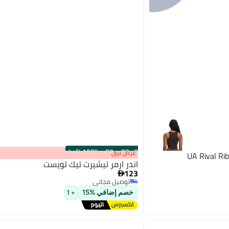
100% Left
·
00
m
:
00
s
عرض برق
اندر ارمر تيشيرت تيك تويست
123

توصيل مجاني
4
توصيل مجاني
خصم إضافي %15
+ 1