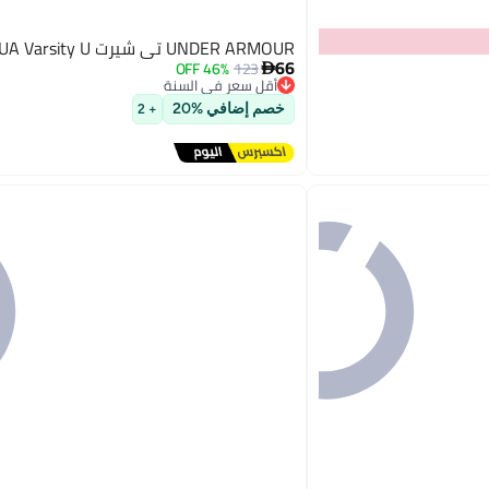
UNDER ARMOUR تي شيرت UA Varsity U
66
46% OFF
123

أقل سعر في السنة
توصيل مجاني
خصم إضافي %20
+ 2
أقل سعر في السنة