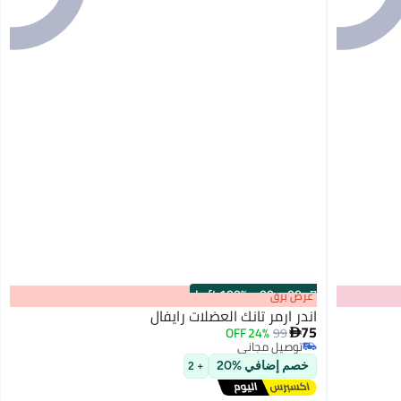
100% Left
·
00
m
:
00
s
عرض برق
اندر ارمر تانك العضلات رايفال
75
24% OFF
99

توصيل مجاني
توصيل مجاني
خصم إضافي %20
+ 2