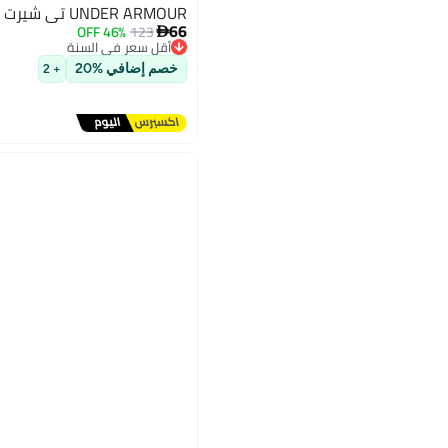
UNDER ARMOUR تي شيرت UA لبدء التشغيل
66
46% OFF
123

أقل سعر في السنة
توصيل مجاني
أقل سعر في السنة
خصم إضافي %20
+ 2