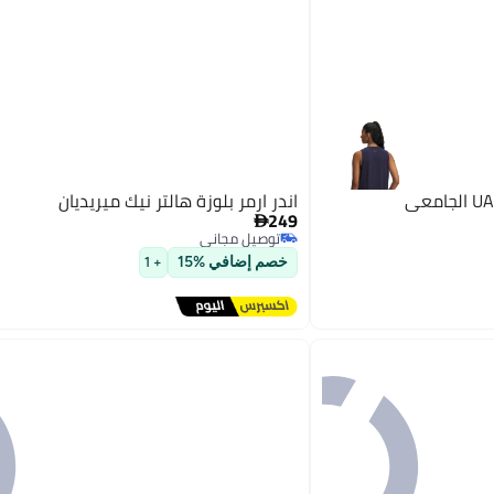
اندر ارمر بلوزة هالتر نيك ميريديان
249

توصيل مجاني
توصيل مجاني
خصم إضافي %15
+ 1
3