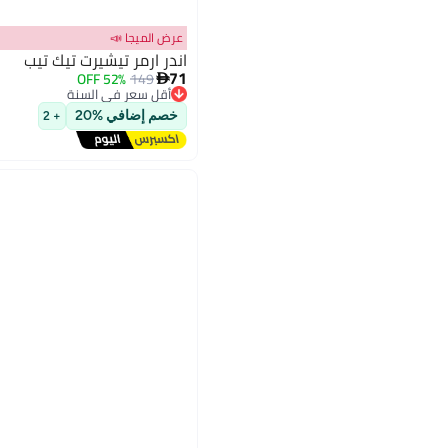
عرض الميجا 📣
اندر ارمر تيشيرت تيك تيب
71
52% OFF
149

أقل سعر في السنة
2
توصيل مجاني
خصم إضافي %20
+ 2
أقل سعر في السنة