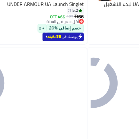
UNDER ARMOUR UA Launch Singlet
5.0
1
66
46% OFF
123

أقل سعر في السنة
أقل سعر في السنة
خصم إضافي %20
+ 2
يوصلك في
52 دقيقة