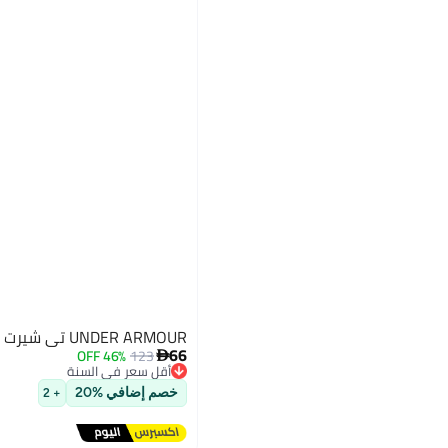
UNDER ARMOUR تي شيرت UA الجامعي
66
46% OFF
123

أقل سعر في السنة
توصيل مجاني
خصم إضافي %20
+ 2
أقل سعر في السنة