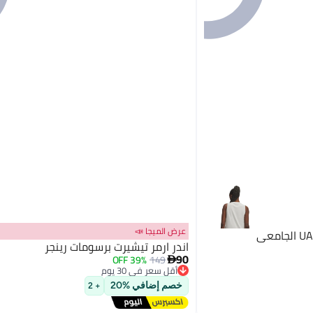
عرض الميجا 📣
اندر ارمر تيشيرت برسومات رينجر
90
39% OFF
149

أقل سعر في 30 يوم
توصيل مجاني
خصم إضافي %20
+ 2
أقل سعر في 30 يوم