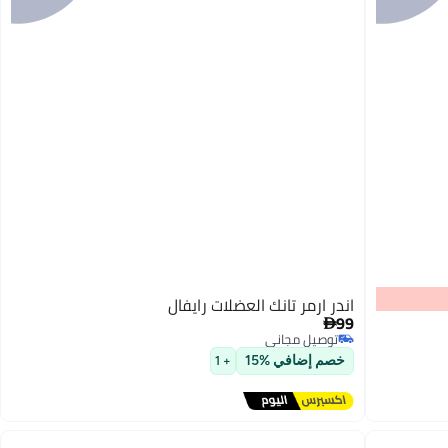
اندر ارمر تانك العضلات رايفال
99

توصيل مجاني
توصيل مجاني
خصم إضافي %15
+ 1
3