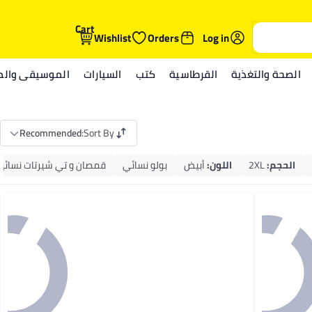
Cart
Wishlist
Orders
Log in
الصحة والتغذية
القرطاسية
كتب
السيارات
الموسيقى والمي
Recommended
:
Sort By
الحجم
:
2XL
اللون
:
أبيض
بولو نسائي
قمصان و تي شيرتات نسائي