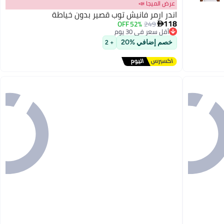
عرض الميجا 📣
اندر ارمر فانيش توب قصير بدون خياطة
118
52% OFF
249

أقل سعر في 30 يوم
2
توصيل مجاني
خصم إضافي %20
+ 2
أقل سعر في 30 يوم