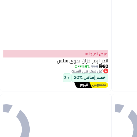
عرض الميجا 📣
اندر ارمر خزان يدوي سلس
80
59% OFF
199

أقل سعر في السنة
3
توصيل مجاني
خصم إضافي %20
+ 2
أقل سعر في السنة