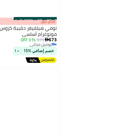
100% Left
·
00
m
:
00
s
عرض برق
تومي هيلفيغر حقيبة كروس 
مونوغرام أساسي
673
31% OFF
979

2
توصيل مجاني
توصيل مجاني
خصم إضافي %15
+ 1