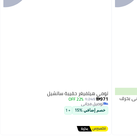
تومي هيلفيغر حقيبة ساتشيل
ى بحرف
971
22% OFF
1,249

توصيل مجاني
توصيل مجاني
خصم إضافي %15
+ 1