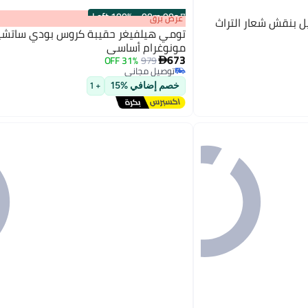
100% Left
·
00
m
:
00
s
عرض برق
 بنقش شعار التراث
تومي هيلفيغر حقيبة كروس بودي ساتشي
مونوغرام أساسي
673
31% OFF
979

2
توصيل مجاني
توصيل مجاني
خصم إضافي %15
+ 1