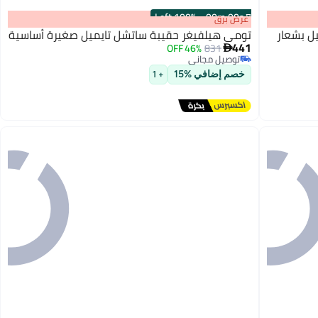
100% Left
·
00
m
:
00
s
عرض برق
ل بشعار
تومي هيلفيغر حقيبة ساتشل تايميل صغيرة أساسية
441
46% OFF
831

توصيل مجاني
3
توصيل مجاني
خصم إضافي %15
+ 1