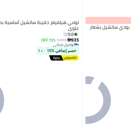
تومي هيلفيغر حقيبة ساتشيل أساسية ب
بودي ساتشيل بشعار
علوي
5.0
2
935
15% OFF
1,113

توصيل مجاني
توصيل مجاني
خصم إضافي %15
+ 1