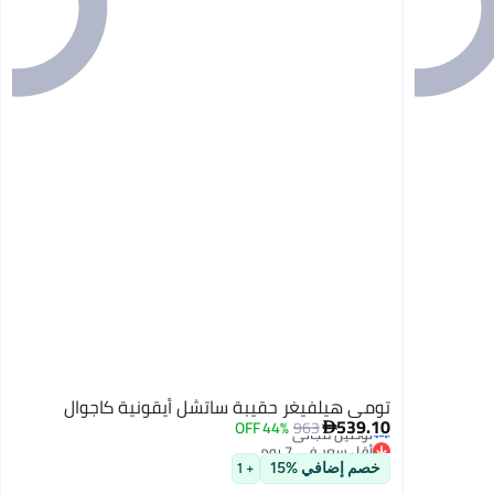
تومي هيلفيغر حقيبة ساتشل أيقونية كاجوال
539.10
44% OFF
963

أقل سعر في 7 يوم
توصيل مجاني
خصم إضافي %15
+ 1
أقل سعر في 7 يوم