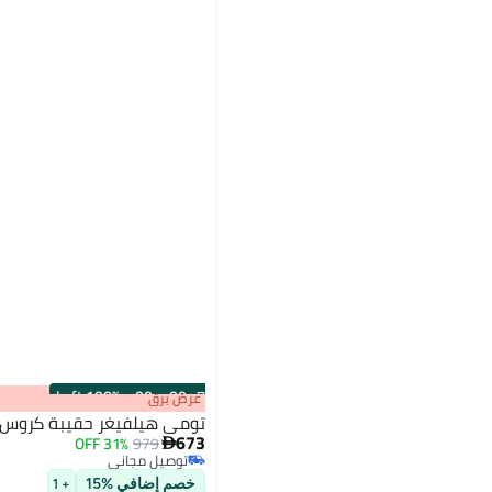
100% Left
·
00
m
:
00
s
عرض برق
تومي هيلفيغر حقيبة كروس 
673
31% OFF
979

توصيل مجاني
توصيل مجاني
خصم إضافي %15
+ 1