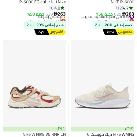
NIKE P-6000
Nike نساء نايك P-6000 EG
4.8
4.7
18
12
263
263
#34 في أحذية نسائية للتدريب
629
خصم 58%
629
خصم 58%


أقل سعر في السنة
أقل سعر في السنة
توصيل مجاني
توصيل مجاني
خصم إضافي %20
+ 2
خصم إضافي %20
+ 2
بتخلّص بسرعة
بتخلّص بسرعة
#34 في أحذية نسائية للتدريب
أقل سعر في السنة
عرض
عرض
Nike WMNS نايك كويست 6
Nike W NIKE V5 RNR CN