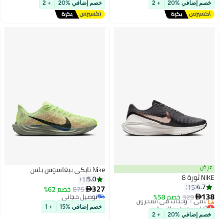
أقل سعر في السنة
أقل سعر في السنة
خصم إضافي %20
+ 2
خصم إضافي %20
+ 2
توصيل مجاني
توصيل مجاني
#29 في أحذية نسائية للتدريب
#24 في أحذية نسائية للتدريب
عرض
Nike نايكي بيغاسوس بلس
NIKE ثورة 8
5.0
1
4.7
15
327
875
خصم 62%

138
329
خصم 58%
توصيل مجاني

أقل سعر في السنة
توصيل مجاني
خصم إضافي %15
+ 1
توصيل مجاني
خصم إضافي %20
+ 2