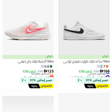
عرض
عرض
Nike حذاء نايك كورت فيجن لو بي
Nike أحذية نايك ران ديفي
4.6
2.7
5
3
125
166
399
خصم 58%
299
خصم 58%


#43 في أحذية نسائية للتدريب
أقل سعر في السنة
أقل سعر في السنة
توصيل مجاني
خصم إضافي %20
+ 2
خصم إضافي %20
+ 2
توصيل مجاني
بتخلّص بسرعة
#43 في أحذية نسائية للتدريب
أقل سعر في السنة