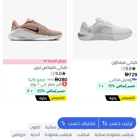
عرض الميجا 📣
نايكي ميتكون
نايكي فليكس ترين
5.0
3
5.0
2
729

280
توصيل مجاني
399
أقل سعر في 7 يوم
خصم 29%

6
توصيل مجاني
توصيل مجاني
خصم إضافي %15
+ 1
أقل سعر في 7 يوم
خصم إضافي %20
+ 2
البحث الشائع
ترتيب حسب
تصنيف حسب
أحذية ميولز
أحذية سكيتشرز للنساء
صنادل نسائية
كعوب
شباشب مفتوحة نسائية
شباشب
شباشب مفتوحة
أحذية
كروكس