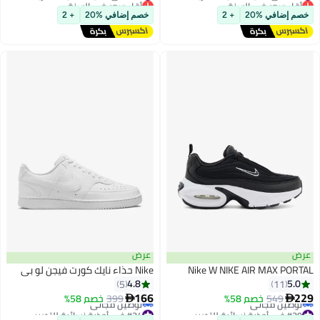
أقل سعر في السنة
أقل سعر في السنة
توصيل مجاني
توصيل مجاني
خصم إضافي %20
+ 2
خصم إضافي %20
+ 2
باقي 1 وحدات في المخزون
باقي 1 وحدات في المخزون
#35 في أحذية نسائية للتدريب
#18 في أحذية نسائية للتدريب
عرض
عرض
Nike W NIKE AIR MAX PORTAL
Nike حذاء نايك كورت فيجن لو بي
4.8
5.0
5
11
166
229
549
خصم 58%
399
خصم 58%


#29 في أحذية نسائية للتدريب
#24 في أحذية نسائية للتدريب