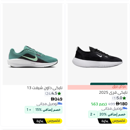
s
00
:
m
عرض برق
00
·
باقي 100%
نايكي داون شيفت 13
نايكي فري 2025
4.5
24
5.0
1
349

180
499
خصم 63%
توصيل مجاني

توصيل مجاني
توصيل مجاني
خصم إضافي %15
+ 1
توصيل مجاني
خصم إضافي %20
+ 2