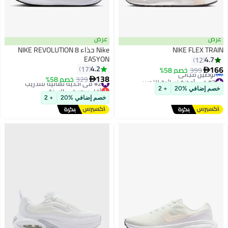
عرض
عرض
NIKE FLEX TRAIN
Nike حذاء NIKE REVOLUTION 8
EASYON
4.7
12
166
4.2
17
399
خصم 58%

138
#3 في أحذية نسائية للتدريب
#2 في أحذية نسائية للتدريب
329
خصم 58%

أقل سعر في السنة
أقل سعر في السنة
خصم إضافي %20
+ 2
توصيل مجاني
توصيل مجاني
خصم إضافي %20
+ 2
#3 في أحذية نسائية للتدريب
بتخلّص بسرعة
#2 في أحذية نسائية للتدريب