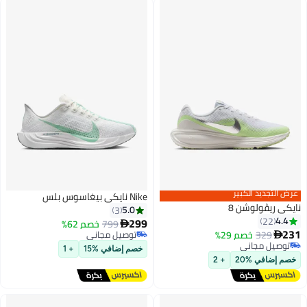
عرض التجديد الكبير
Nike نايكي بيغاسوس بلس
نايكي ريڤولوشن 8
5.0
3
4.4
22
299
799
خصم 62%

231
329
خصم 29%
توصيل مجاني

توصيل مجاني
توصيل مجاني
خصم إضافي %15
+ 1
توصيل مجاني
خصم إضافي %20
+ 2