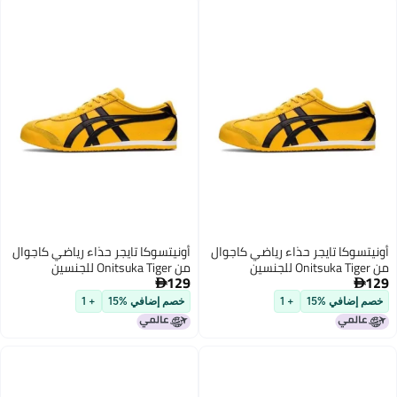
ا تايجر حذاء رياضي كاجوال
أونيتسوكا تايجر حذاء رياضي كاجوال
من Onitsuka Tiger للجنسين
129

ي %15
+ 1
خصم إضافي %15
+ 1