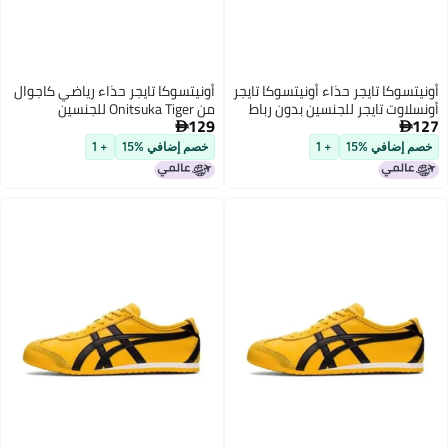
 تايجر حذاء أونيتسوكا تايجر
أونيتسوكا تايجر حذاء رياضي كاجوال
تايجر للجنسين بدون رباط
من Onitsuka Tiger للجنسين
129

ي %15
+ 1
خصم إضافي %15
+ 1