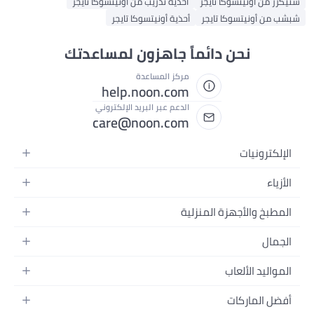
من أونيتسوكا تايجر
أحذية تدريب من أونيتسوكا تايجر
 أونيتسوكا تايجر
أحذية أونيتسوكا تايجر
نحن دائماً جاهزون لمساعدتك
مركز المساعدة
help.noon.com
الدعم عبر البريد الإلكتروني
care@noon.com
ترونيات
اتف المتحركة
اء
 التابلت
 نسائية
بخ والأجهزة المنزلية
ة الكمبيوتر المحمولة
 رجالية
زة الكبيرة
 الكمبيوتر المكتبية
ال
 الأطفال
هزة الصغيرة
زة القابلة للارتداء
ور
ور
ليد الألعاب
غرفة النوم
ات الرأس
ية بالبشرة
عات
عة والتغذية
ين
 الماركات
يرات والصور وتسجيل الفيديو
ية بالشعر
وهرات