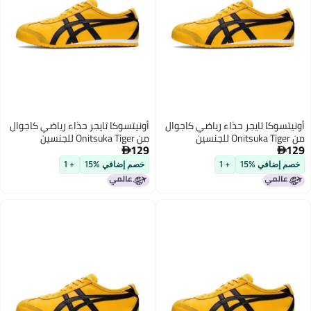
ا تايجر حذاء رياضي كاجوال
أونيتسوكا تايجر حذاء رياضي كاجوال
من Onitsuka Tiger للجنسين
129

ي %15
+ 1
خصم إضافي %15
+ 1