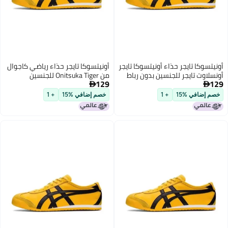
 تايجر حذاء أونيتسوكا تايجر
أونيتسوكا تايجر حذاء رياضي كاجوال
تايجر للجنسين بدون رباط
من Onitsuka Tiger للجنسين
129

ي %15
+ 1
خصم إضافي %15
+ 1