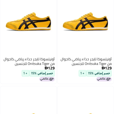
ا تايجر حذاء رياضي كاجوال
أونيتسوكا تايجر حذاء رياضي كاجوال
من Onitsuka Tiger للجنسين
129

ي %15
+ 1
خصم إضافي %15
+ 1