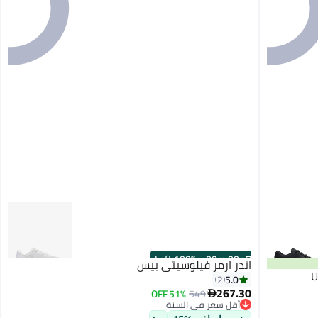
100% Left
·
00
m
:
00
s
اندر ارمر فيلوسيتي بيس
U
5.0
2
267.30
51% OFF
549

أقل سعر في السنة
3
توصيل مجاني