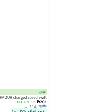
عرض
MOUR charged speed swift
201
46% OFF
379

توصيل مجاني
توصيل مجاني
خصم إضافي %15
+ 1