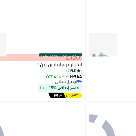
100% Left
·
00
m
:
00
s
عرض برق
اندر ارمر ترايبايس رين ٦
5.0
2
344
42% OFF
599

2
توصيل مجاني
توصيل مجاني
خصم إضافي %15
+ 1