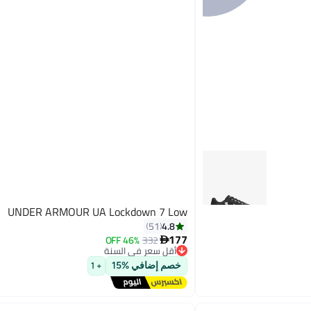
UNDER ARMOUR UA Lockdown 7 Low
4.8
51
177
46% OFF
332

أقل سعر في السنة
توصيل مجاني
أقل سعر في السنة
خصم إضافي %15
+ 1