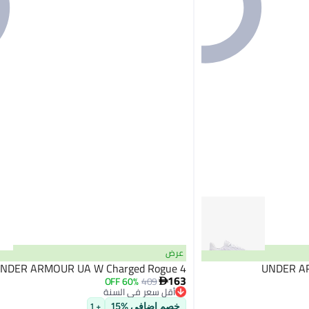
عرض
NDER ARMOUR UA W Charged Rogue 4
UNDER AR
163
60% OFF
409

أقل سعر في السنة
توصيل مجاني
خصم إضافي %15
+ 1