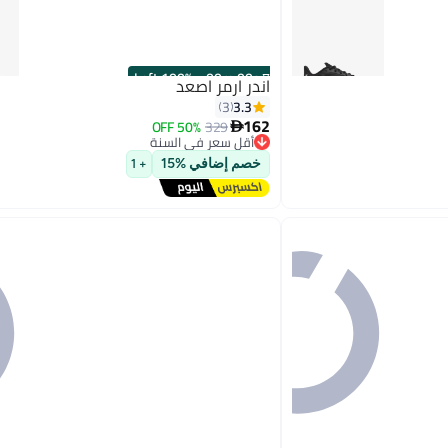
100% Left
·
00
m
:
00
s
اندر ارمر اصعد
3.3
3
162
50% OFF
329

أقل سعر في السنة
6
توصيل مجاني
خصم إضافي %15
+ 1
أقل سعر في السنة