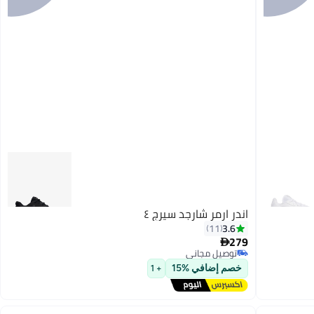
اندر ارمر شارجد سيرج ٤
3.6
11
279

توصيل مجاني
توصيل مجاني
خصم إضافي %15
+ 1