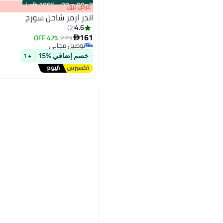
100% Left
·
00
m
:
00
s
عرض برق
اندر ارمر شاحن سورج
4.6
2
161
42% OFF
279

2
توصيل مجاني
توصيل مجاني
خصم إضافي %15
+ 1