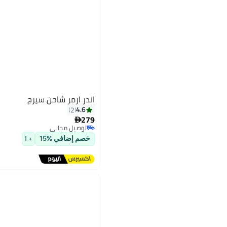
اندر ارمر شاحن سيرج
4.6
2
279

توصيل مجاني
2
توصيل مجاني
خصم إضافي %15
+ 1