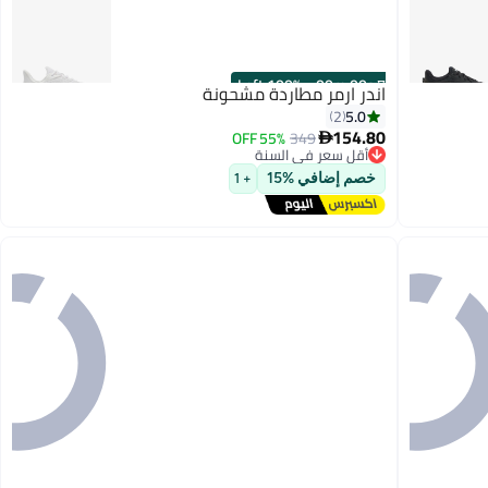
100% Left
·
00
m
:
00
s
اندر ارمر مطاردة مشحونة
5.0
2
154.80
55% OFF
349

أقل سعر في السنة
3
توصيل مجاني
خصم إضافي %15
+ 1
أقل سعر في السنة