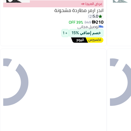
عرض الميجا 📣
اندر ارمر مطاردة مشحونة
5.0
2
210
39% OFF
349

3
توصيل مجاني
توصيل مجاني
خصم إضافي %15
+ 1