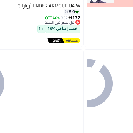
UNDER ARMOUR UA W أروارا 3
5.0
1
177
46% OFF
332

أقل سعر في السنة
توصيل مجاني
خصم إضافي %15
+ 1
أقل سعر في السنة