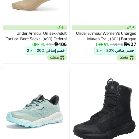
عرض
عرض
Under Armour Unisex-Adult
Under Armour Women's Charged
Tactical Boot Socks, (499) Federal
Maven Trail, (301) Baroque
106
427
Tan/Federal Tan/Coyote, X-Large
5% OFF
112
Green/Black/Morph Green, 12, US
5% OFF
449.56


خصم إضافي %20
+ 2
خصم إضافي %20
+ 2