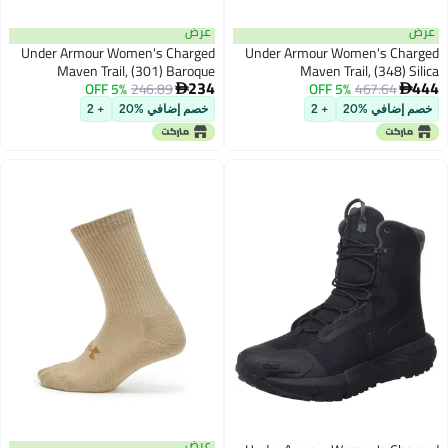
عرض
عرض
Under Armour Women's Charged
Under Armour Women's Charged
Maven Trail, (301) Baroque
Maven Trail, (348) Silica
234
444
Green/Black/Morph Green, 5, US
5% OFF
246.89
Green/Hydro Green/Stream, 5, US
5% OFF
467.64


خصم إضافي %20
+ 2
خصم إضافي %20
+ 2
عرض