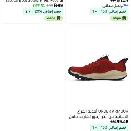
560.43
Tactical Boot Socks, (499) Federal
Green/Silica Green/Blush Orange

99
توصيل مجاني
105
5% OFF
Tan/Federal Tan/Coyote, Medium

توصيل مجاني
خصم إضافي %15
+ 1
خصم إضافي %20
+ 2
UNDER ARMOUR أحذية الجري
النسائية من أندر أرمور تشارجد مافن
499.48
- برتقالي أرضي/أسود/أزرق تقني

خصم إضافي %15
+ 1