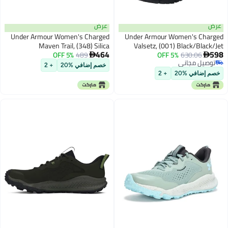
عرض
عرض
Under Armour Women's Charged
Under Armour Women's Charged
Maven Trail, (348) Silica
Valsetz, (001) Black/Black/Jet
464
598
Green/Hydro Green/Stream, 7.5,
5% OFF
489
5% OFF
630.06
Gray, 11, US


توصيل مجاني
US
خصم إضافي %20
+ 2
توصيل مجاني
خصم إضافي %20
+ 2