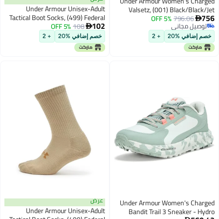
Under Armour Women's Charged
Under Armour Unisex-Adult
Valsetz, (001) Black/Black/Jet
756
Tactical Boot Socks, (499) Federal
5% OFF
796.06
Gray, 7, US

102
توصيل مجاني
108
5% OFF
Tan/Federal Tan/Coyote, Large

توصيل مجاني
خصم إضافي %20
+ 2
خصم إضافي %20
+ 2
عرض
Under Armour Women's Charged
Under Armour Unisex-Adult
Bandit Trail 3 Sneaker - Hydro