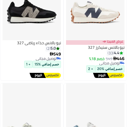
📣
نيو بالانس حذاء رياضي 327
يكرز 327
5.0
2
549

7 يوم
خصم 18%
توصيل مجاني
اني
توصيل مجاني
خصم إضافي %15
+ 1
7 يوم
20
+ 2