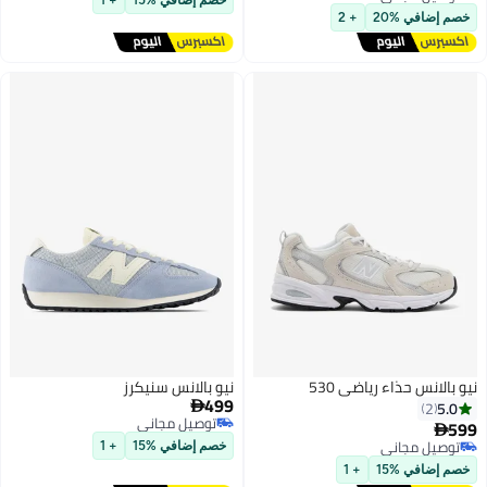
اني
20
+ 2
اء رياضي 530
نيو بالانس سنيكرز
499

توصيل مجاني
توصيل مجاني
اني
خصم إضافي %15
+ 1
اني
15
+ 1