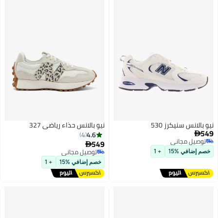
يكرز 530
نيو بالانس حذاء رياضي 327
4.6
4
اني
549

اني
توصيل مجاني
15
+ 1
توصيل مجاني
خصم إضافي %15
+ 1