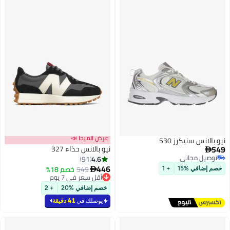
عرض الميجا 📣
يكرز 530
نيو بالانس حذاء 327
اني
4.6
91
اني
446
#46 في سنيكرز نسائية منخفضة
549
خصم 18%

15
+ 1
أقل سعر في 7 يوم
#46 في سنيكرز نسائية منخفضة
خصم إضافي %20
+ 2
يوصلك في
41 دقيقة