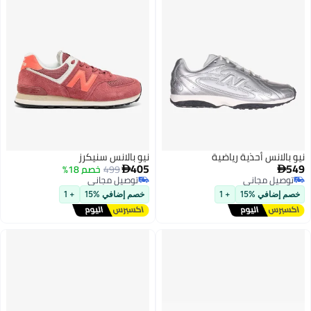
أحذية رياضية
نيو بالانس سنيكرز
405
499
خصم 18%

اني
توصيل مجاني
اني
توصيل مجاني
15
+ 1
خصم إضافي %15
+ 1