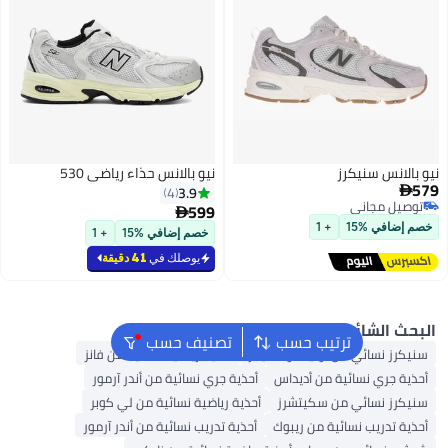
سنيكرز
نيو بالانس حذاء رياضي 530
3.9
4
اني
599

اني
15
+ 1
خصم إضافي %15
+ 1
يوصلك في
41 دقيقة
ائع
ترتيب حسب
تصنيف حسب
ئي من أونيتسوكا تايجر
أحذية رياضية نسائية من فانز
 نسائية من أديداس
أحذية جري نسائية من أندر آرمور
ائي من سكيتشرز
أحذية رياضية نسائية من لي كوبر
ب نسائية من ريبوك
أحذية تدريب نسائية من أندر آرمور