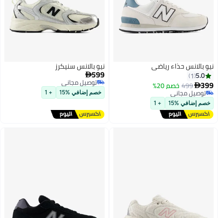
حذاء رياضي
نيو بالانس سنيكرز
599

توصيل مجاني
خصم 20%
توصيل مجاني
اني
خصم إضافي %15
+ 1
اني
15
+ 1