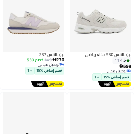
نيو بالانس 237
270
449
خصم 39%

توصيل مجاني
توصيل مجاني
اني
خصم إضافي %15
+ 1
اني
15
+ 1