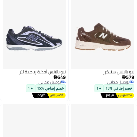
سنيكرز
نيو بالانس أحذية رياضية لتر
549

اني
توصيل مجاني
اني
توصيل مجاني
15
+ 1
خصم إضافي %15
+ 1