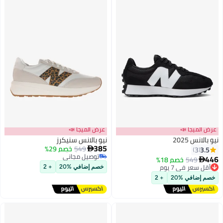
📣
عرض الميجا 📣
نيو بالانس سنيكرز
385
أقل سعر في السنة
549
خصم 29%

توصيل مجاني
خصم 18%
أقل سعر في السنة
7 يوم
خصم إضافي %20
+ 2
اني
20
+ 2
سرعة
7 يوم