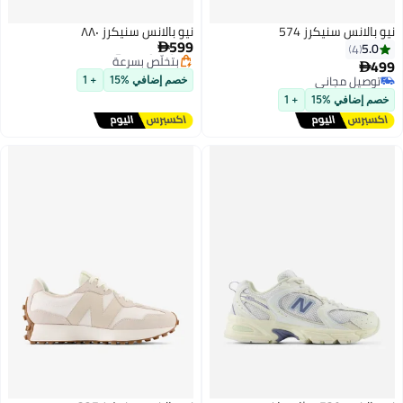
يكرز 574
نيو بالانس سنيكرز ٨٨٠
599
توصيل مجاني

بتخلّص بسرعة
توصيل مجاني
اني
خصم إضافي %15
+ 1
اني
15
+ 1