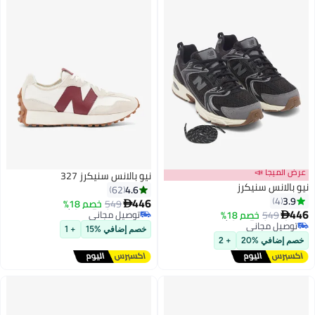
📣
نيو بالانس سنيكرز 327
سنيكرز
4.6
62
446
أقل سعر في 7 يوم
549
خصم 18%

7 يوم
توصيل مجاني
خصم 18%
اني
أقل سعر في 7 يوم
خصم إضافي %15
+ 1
7 يوم
20
+ 2