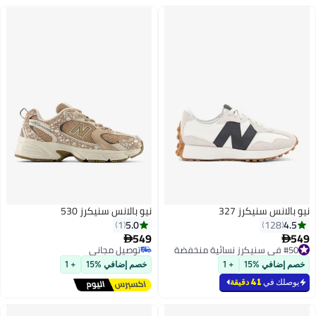
يكرز 327
نيو بالانس سنيكرز 530
5.0
1
549

توصيل مجاني
توصيل مجاني
15
+ 1
خصم إضافي %15
+ 1
41 دقيقة