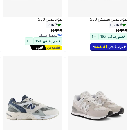
يكرز 530
نيو بالانس 530
4.7
4
599

توصيل مجاني
15
+ 1
توصيل مجاني
خصم إضافي %15
+ 1
41 دقيقة