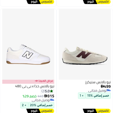
عرض الميجا 📣
سنيكرز
نيو بالانس حذاء بي بي 480
اني
5.0
2
اني
315
449
خصم 29%

15
+ 1
توصيل مجاني
توصيل مجاني
خصم إضافي %20
+ 2