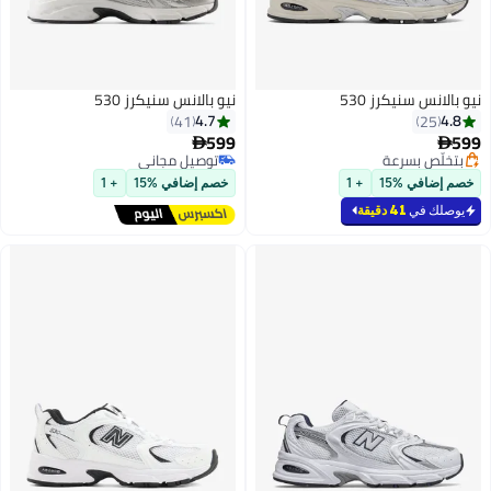
يكرز 530
نيو بالانس سنيكرز 530
4.7
41
599

سرعة
توصيل مجاني
سرعة
توصيل مجاني
15
+ 1
خصم إضافي %15
+ 1
41 دقيقة