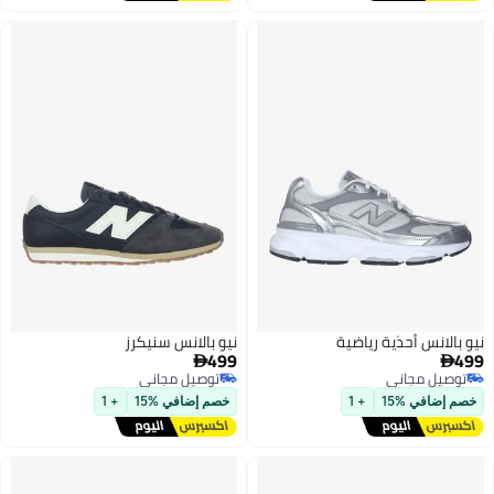
أحذية رياضية
نيو بالانس سنيكرز
499

اني
توصيل مجاني
اني
توصيل مجاني
15
+ 1
خصم إضافي %15
+ 1