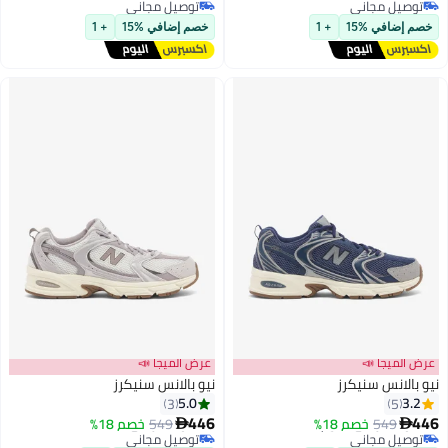
اني
توصيل مجاني
اني
توصيل مجاني
15
+ 1
خصم إضافي %15
+ 1
📣
عرض الميجا 📣
سنيكرز
نيو بالانس سنيكرز
5.0
3
446
7 يوم
أقل سعر في السنة
خصم 18%
549
خصم 18%

اني
توصيل مجاني