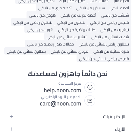
أحذية فانز
حقائب ظهر
حقيبة ظهر نايك
أحذية رياضية من نايكي
أحذية نايكي
سنيكرز من نايكي
أحذية جري من نايكي
شبشب من نايكي
أحذية تدريب من نايكي
هودي من نايكي
قميص رياضي من نايكي
بنطلون من نايكي
بنطلون رياضي من نايكي
تيشيرت من نايكي
كنزات رياضية من نايكي
شورت من نايكي
شورت نسائي من نايكي
تيشيرت نسائي من نايكي
بنطلون رياضي نسائي من نايكي
حمالات صدر رياضية من نايكي
كنزة نسائية من نايكي
هودي نسائي من نايكي
بنطلون نسائي من نايكي
قميص رياضي نسائي من نايكي
نحن دائماً جاهزون لمساعدتك
مركز المساعدة
help.noon.com
الدعم عبر البريد الإلكتروني
care@noon.com
الإلكترونيات
الهواتف المتحركة
الأزياء