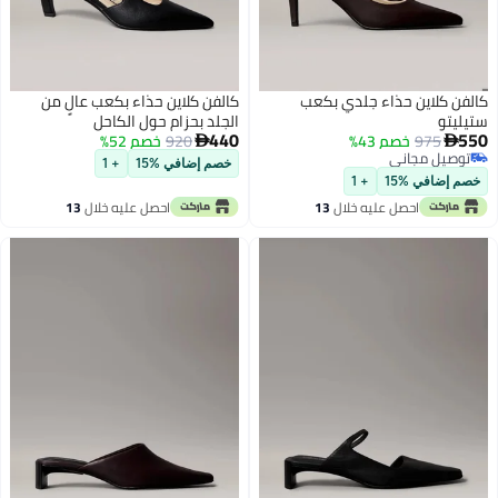
كالفن كلاين حذاء جلدي بكعب
كالفن كلاين حذاء بكعب عالٍ من
ستيليتو
الجلد بحزام حول الكاحل
440
550
975
خصم 43%
920
خصم 52%


توصيل مجاني
خصم إضافي %15
+ 1
توصيل مجاني
خصم إضافي %15
+ 1
احصل عليه خلال
13
احصل عليه خلال
13
اغسطس
اغسطس