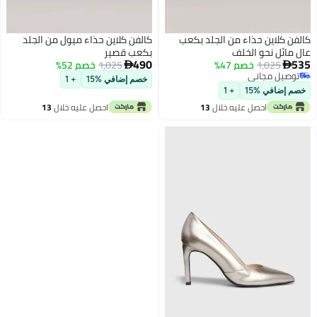
كالفن كلاين حذاء من الجلد بكعب
كالفن كلاين حذاء ميول من الجلد
عالٍ مائل نحو الخلف
بكعب قصير
490
535
1,025
خصم 47%
1,025
خصم 52%


توصيل مجاني
خصم إضافي %15
+ 1
توصيل مجاني
خصم إضافي %15
+ 1
احصل عليه خلال
13
احصل عليه خلال
13
اغسطس
اغسطس