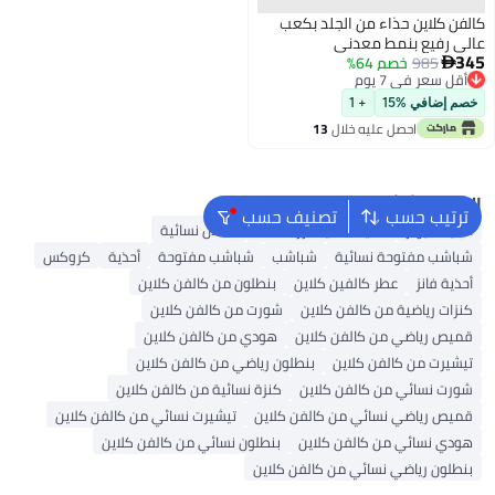
كالفن كلاين حذاء من الجلد بكعب
عالي رفيع بنمط معدني
345
985
خصم 64%

أقل سعر في 7 يوم
أقل سعر في 7 يوم
خصم إضافي %15
+ 1
احصل عليه خلال
13
اغسطس
البحث الشائع
ترتيب حسب
تصنيف حسب
أحذية ميولز
أحذية سكيتشرز للنساء
صنادل نسائية
شباشب مفتوحة نسائية
شباشب
شباشب مفتوحة
أحذية
كروكس
أحذية فانز
عطر كالفين كلاين
بنطلون من كالفن كلاين
كنزات رياضية من كالفن كلاين
شورت من كالفن كلاين
قميص رياضي من كالفن كلاين
هودي من كالفن كلاين
تيشيرت من كالفن كلاين
بنطلون رياضي من كالفن كلاين
شورت نسائي من كالفن كلاين
كنزة نسائية من كالفن كلاين
قميص رياضي نسائي من كالفن كلاين
تيشيرت نسائي من كالفن كلاين
هودي نسائي من كالفن كلاين
بنطلون نسائي من كالفن كلاين
بنطلون رياضي نسائي من كالفن كلاين