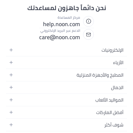
نحن دائماً جاهزون لمساعدتك
مركز المساعدة
help.noon.com
الدعم عبر البريد الإلكتروني
care@noon.com
الإلكترونيات
الهواتف المتحركة
الأزياء
أجهزة التابلت
أزياء نسائية
المطبخ والأجهزة المنزلية
أجهزة الكمبيوتر المحمولة
أزياء رجالية
الأجهزة الكبيرة
أجهزة الكمبيوتر المكتبية
الجمال
أزياء الأطفال
الأجهزة الصغيرة
الأجهزة القابلة للارتداء
العطور
العطور
المواليد الألعاب
أثاث غرفة النوم
سماعات الرأس
العناية بالبشرة
الساعات
الرضاعة والتغذية
التخزين
أفضل الماركات
الكاميرات والصور وتسجيل الفيديو
العناية بالشعر
المجوهرات
الحفاضات
أدوات الطبخ
التلفزيونات
أبل
العناية الشخصية
النظارات
شوف أكثر
تنقل الأطفال
الأثاث
سامسونج
المكياج
الأحذية