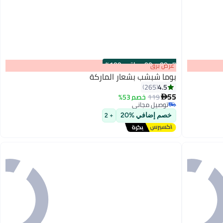
s
00
:
m
00
·
باقي 100%
عرض برق
بوما شبشب بشعار الماركة
4.5
265
55
119
خصم 53%

9
توصيل مجاني
توصيل مجاني
خصم إضافي %20
+ 2