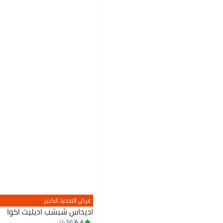
عرض التجديد الكبير
اديداس شبشب اديليت اكوا
4.4
436