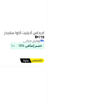
اديداس أديليت أكوا سلايدز
119

توصيل مجاني
توصيل مجاني
خصم إضافي %15
+ 1