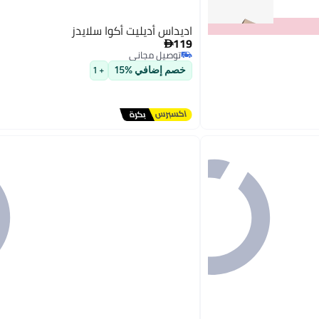
اديداس أديليت أكوا سلايدز
119

توصيل مجاني
توصيل مجاني
خصم إضافي %15
+ 1