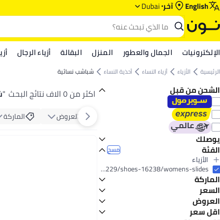
English
آخر
Dubai
الإلكترونيات
الجمال والعطور
المنزل
البقالة
أزياء الرجال
أزي
الرئيسية
الأزياء
أزياء النساء
أحذية النساء
شباشب نسائية
الشحن من قبل
اكثر من ٥ الاف نتائج البحث
"
ش
العروض
الماركة
يوصلك
الفئة
اليوم
مسح
الأزياء
الكل الأزياء
fashion/women-31229/shoes-16238/womens-slides
الماركة
أزياء النساء
أزياء الرجال
الكل أزياء النساء
السعر
أحذية النساء
الكل أزياء الرجال
العروض
إلى
عرض التنائج
أحذية الرجال
الكل أحذية النساء
تومي هيلفيغر
اقل سعر
عرض الميجا 📣
صنادل نسائية
الكل أحذية الرجال
اديداس