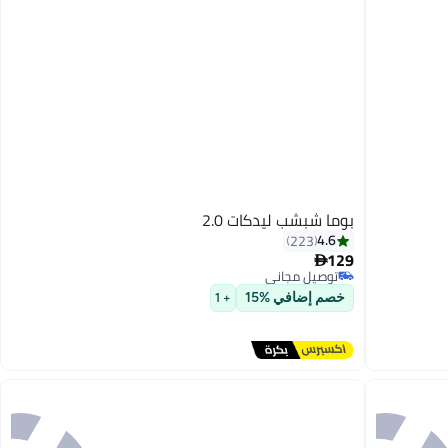
بوما شبشب ليدكات 2.0
4.6
223
129

توصيل مجاني
7
توصيل مجاني
خصم إضافي %15
+ 1