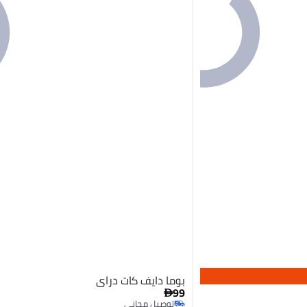
بوما دايف كات دراي
99

توصيل مجاني