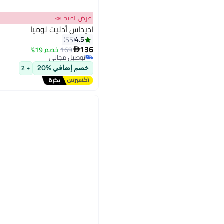
عرض الميجا 📣
اديداس أدليت لوميا
4.5
55
136
169
خصم 19%

6
توصيل مجاني
توصيل مجاني
خصم إضافي %20
+ 2