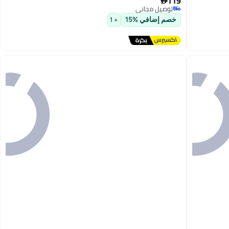
119

توصيل مجاني
9
توصيل مجاني
خصم إضافي %15
+ 1