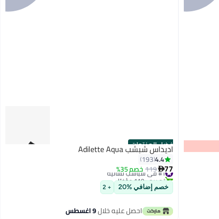
أفضل المنتجات
اديداس شبشب Adilette Aqua
4.4
193
77
#1 في شباشب نسائية
119
خصم 35%

تم بيع +110 مؤخرًا
#1 في شباشب نسائية
خصم إضافي %20
+ 2
احصل عليه خلال
9 اغسطس