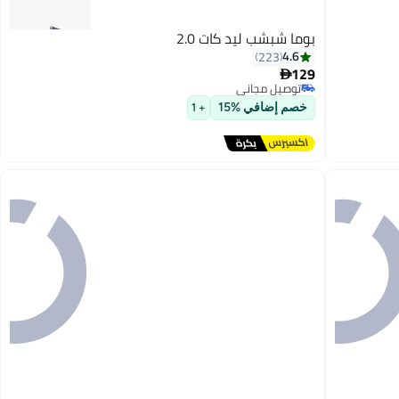
بوما شبشب ليد كات 2.0
4.6
223
129

توصيل مجاني
7
توصيل مجاني
خصم إضافي %15
+ 1