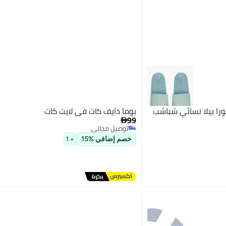
ورا بيلا نسائي شباشب
بوما دايف كات في لايت كات
99

توصيل مجاني
توصيل مجاني
خصم إضافي %15
+ 1