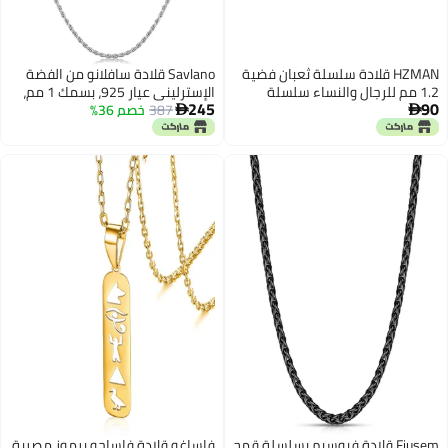
HZMAN قلادة سلسلة ثعبان فضية
Savlano قلادة سافلانو من الفضة
1.2 مم للرجال والنساء سلسلة
الإسترليني عيار 925، بسمك 1 مم،
245
90
رقيقة من الفولاذ المقاوم للصدأ
387
خصم 36%
بتصميم حبل إيطالي صلب، وسلسلة


16"-30" هدية مجوهرات (فضي، 1.2
ملتوية مقطوعة بالماس، مع علبة
مم، 18)
هدايا، للرجال والنساء - صنع في
إيطاليا (18، 1 مم)
Fiusem قلادة فيوسيم بسلسلة قمح
فاساغو قلادة فاساجو برموز مصرية