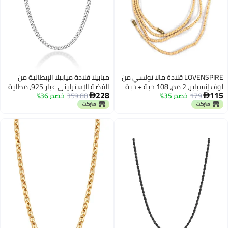
LOVENSPIRE قلادة مالا تولسي من
ميابيلا قلادة ميابيلا الإيطالية من
لوف إنسباير، 2 مم، 108 حبة + حبة
الفضة الإسترليني عيار 925، مطلية
228
115
179
خصم 35%
إضافية، مسبحة صلاة رام جابا،
359.80
خصم 36%
بالذهب عيار 18 قيراطًا، سلسلة


مسبحة هندوسية تبتية بوذية
كوبية 2.3 مم، صنع في إيطاليا (فضة
مُنشّطة لترديد المانترا، مالا تولسي
إسترليني، طول 20 بوصة).
معقودة يدويًا للرقبة، مناسبة
للعبادة والتأمل واليوغا