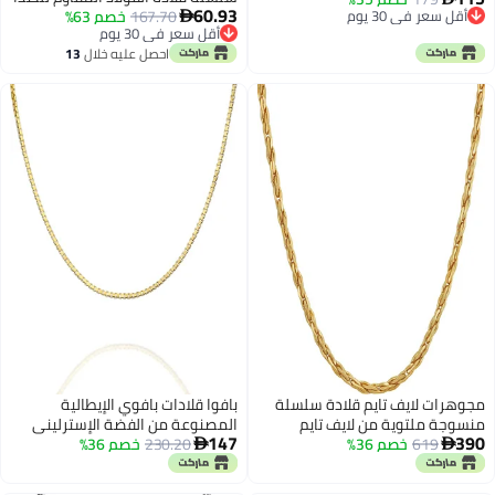
60.93
أقل سعر في 30 يوم
167.70
خصم 63%
قابل للتعديل 18K الذهب على شكل
بالألماس، فضية/ذهبية، مجوهرات

أقل سعر في 30 يوم
أقل سعر في 30 يوم
قلب قلادة للحيوانات الأليفة
هيب هوب مرصعة بالألماس للنساء
أقل سعر في 30 يوم
احصل عليه خلال
13
الصغيرة القطط هريرة جرو (الذهب،
(قلادة فضية بطول 18 بوصة)
اغسطس
10 بوصة)
مجوهرات لايف تايم قلادة سلسلة
بافوا قلادات بافوي الإيطالية
منسوجة ملتوية من لايف تايم
المصنوعة من الفضة الإسترليني
147
390
619
خصم 36%
جوليري للنساء والرجال مطلية
230.20
خصم 36%
عيار 925 والمطلية بالذهب عيار 22


بذهب عيار 24 قيراط (2 مم و 3 مم)
قيراطًا | قلادات بتصميمات متنوعة:
(3 مم، 20 بوصة)
ثعبان، مربع، كابل، سوبر فليكس