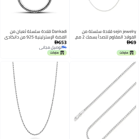
sejin jewelry قلادة سلسلة من
Dankadi قلادة سلسلة ثعبان من
الفولاذ المقاوم للصدأ بسمك 2 مم،
الفضة الإسترلينية 925 من دانكادي
653
69
سلسلة كابل رفيعة للنساء والرجال،
إيطاليا للرجال والنساء 3MM-4MM


توصيل مجاني
سلاسل فضية للقلادة بمفردها أو
حلقات رولو سلسلة دائرية 16 "18
توصيل مجاني
مع إضافة قلادة، متاحة بطول 16-
"20" 22 "24" 26 "28" 30" مجوهرات
30 بوصة (30 بوصة)
فاخرة للجنسين هدية (4MM، 30
بوصة)