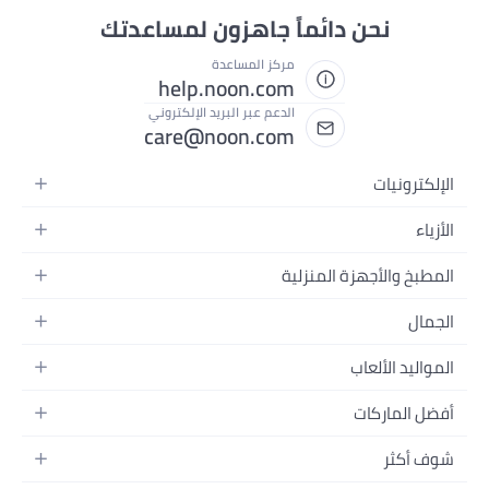
نحن دائماً جاهزون لمساعدتك
مركز المساعدة
help.noon.com
الدعم عبر البريد الإلكتروني
care@noon.com
الإلكترونيات
الهواتف المتحركة
الأزياء
أجهزة التابلت
أزياء نسائية
المطبخ والأجهزة المنزلية
أجهزة الكمبيوتر المحمولة
أزياء رجالية
الأجهزة الكبيرة
أجهزة الكمبيوتر المكتبية
الجمال
أزياء الأطفال
الأجهزة الصغيرة
الأجهزة القابلة للارتداء
العطور
العطور
المواليد الألعاب
أثاث غرفة النوم
سماعات الرأس
العناية بالبشرة
الساعات
الرضاعة والتغذية
التخزين
أفضل الماركات
الكاميرات والصور وتسجيل الفيديو
العناية بالشعر
المجوهرات
الحفاضات
أدوات الطبخ
التلفزيونات
أبل
العناية الشخصية
النظارات
شوف أكثر
تنقل الأطفال
الأثاث
سامسونج
المكياج