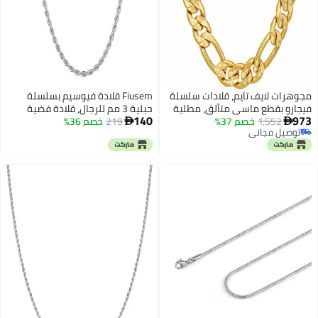
مجوهرات لايف تايم، قلادات سلسلة
Fiusem قلادة فيوسيم بسلسلة
فيجارو بقطع ماسي متألق، مطلية
حبلية 3 مم للرجال، قلادة فضية
140
973
1,552
خصم 37%
بذهب عيار 24 قيراط (6 مم، 7 مم،
219
خصم 36%
اللون للرجال، سلسلة من الفولاذ


توصيل مجاني
9.5 مم) (24 بوصة، 9.5 مم)
المقاوم للصدأ للرجال والنساء، 16
توصيل مجاني
بوصة، فولاذ مقاوم للصدأ، بدون
أحجار كريمة