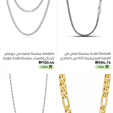
Dankadi قلادة سلسلة ثعبان من
Jewlpire سلسلة فضية من جويلباير
الفضة الإسترلينية 925 من دانكادي
للرجال والنساء، سلسلة قلادة كوبية
100.44
394.74
إيطاليا للرجال والنساء 3MM-4MM
6 مم للرجال، سلسلة رجال بطول 20


حلقات دائرية 16 "18 "20" 22 "24"
بوصة
26 "28" 30" مجوهرات فاخرة
للجنسين (3MM، 30 بوصة)