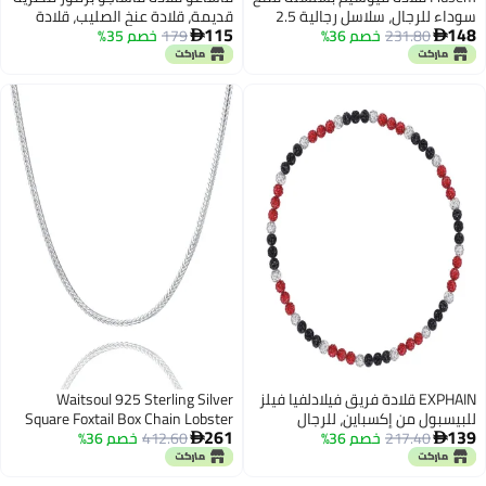
سوداء للرجال، سلاسل رجالية 2.5
قديمة، قلادة عنخ الصليب، قلادة
115
148
231.80
خصم 36%
مم، سلاسل من الفولاذ المقاوم
179
خصم 35%
عين حورس، قلادة أهرامات مصرية


للصدأ للرجال والأولاد والنساء،
عتيقة، قلادة نصف الشمس، قلادة
سلسلة رجالية بطول 20 بوصة
تميمة حظ، هدية مجوهرات من
الفولاذ المقاوم للصدأ
EXPHAIN قلادة فريق فيلادلفيا فيلز
Waitsoul 925 Sterling Silver
للبيسبول من إكسباين، للرجال
Square Foxtail Box Chain Lobster
261
139
217.40
خصم 36%
والنساء، مستوحاة من لاعبي
412.60
خصم 36%
Clasp 2mm Silver Franco Chain for


البيسبول، قلادة مطرزة بأحجار الراين،
Men Women Silver Necklace Chain
قلادة كرة ديسكو مرصعة بأحجار
22 Inche