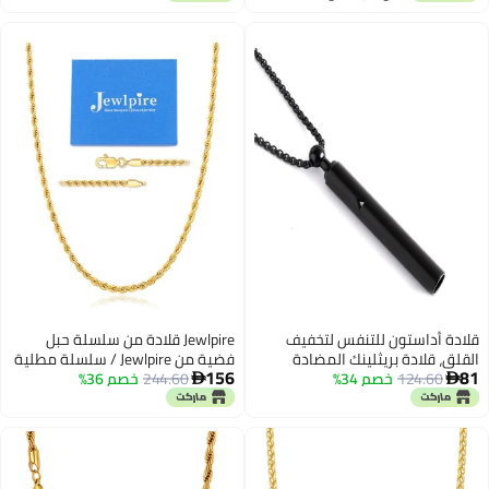
اغسطس
وفضي (مطلية بالذهب، من الفولاذ
بوصة).
المقاوم للصدأ، 20)
قلادة أداستون للتنفس لتخفيف
Jewlpire قلادة من سلسلة حبل
القلق، قلادة بريثلينك المضادة
فضية من Jewlpire / سلسلة مطلية
156
81
124.60
خصم 34%
للتدخين، أدوات الإقلاع عن التدخين،
244.60
خصم 36%
بالذهب عيار 14 قيراطًا للرجال،


أدوات الإقلاع عن التدخين الإلكتروني،
سلاسل 2.5 مم، 3 مم، 4 مم للرجال
جهاز استنشاق فوم بدون بخار
والنساء، سلاسل قلادات من الفولاذ
لتخفيف التوتر والهدوء بشكل
المقاوم للصدأ، قلادات رجالية بأطوال
طبيعي
16، 18، 20، 22، 24، 26 بوصة، 20
بوصة، من الفولاذ المقاوم للصدأ