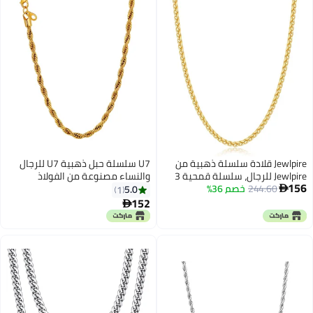
Jewlpire قلادة سلسلة ذهبية من
U7 سلسلة حبل ذهبية U7 للرجال
Jewlpire للرجال، سلسلة قمحية 3
والنساء مصنوعة من الفولاذ
156
244.60
خصم 36%
مم، سلسلة مطلية بالذهب عيار 14
المقاوم للصدأ مطلية بالذهب عيار
5.0
1

قيراطًا للرجال والنساء، سلسلة
18 قيراط 3 مم سلسلة حبل مضفرة
152

رجالية بطول 20 بوصة
ملتوية بديلة عن القلادة 22 بوصة