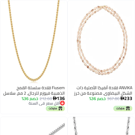
الراين، هدية مثالية لمحبي فريق
البيسبول، 20 بوصة، مرصعة بأحجار
الراين
ANVIKA قلادة أنفيكا الأصلية ذات
Fiusem قلادة سلسلة القمح
الشكل البيضاوي، مصنوعة من خرز
الذهبية فيوزم للرجال، 2 مم، سلاسل
136
233
367.80
خصم 36%
تولسي مزدوج دائري، مناسبة للرجال
212.60
خصم 36%
قلائد من الفولاذ المقاوم للصدأ


أقل سعر في السنة
والنساء، قلادة دينية من خرز الريحان
للرجال والنساء، سلسلة قلادة للرجال
أقل سعر في السنة
المقدس
بطول 18 بوصة