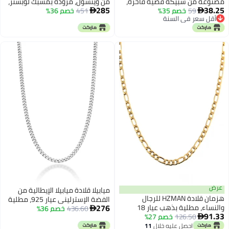
مصنوعة من سبيكة فضية فاخرة،
من ويتسول، مزودة بمشبك لوبستر،
285
38.25
59
خصم 35%
لون موحد، قلادة صليب للرجال
451
خصم 36%
سمكها 2.5 مم، مناسبة للرجال


أقل سعر في السنة
والنساء والمراهقين، مقاس
والنساء، طولها من 16 إلى 30 بوصة
أقل سعر في السنة
متوسط، من الفولاذ المقاوم للصدأ،
(30 بوصة).
ألكسندريت
عرض
ميابيلا قلادة ميابيلا الإيطالية من
هزمان قلادة HZMAN للرجال
الفضة الإسترليني عيار 925، مطلية
276
والنساء، مطلية بذهب عيار 18
436.60
خصم 36%
بالذهب عيار 18 قيراطًا، سلسلة

91.33
126.50
خصم 27%
قيراط، سلسلة فيجارو من الفولاذ

كوبية كبحية 2.3 مم، صنع في
المقاوم للصدأ 5 مم، لونان: ذهبي
احصل عليه خلال
11
إيطاليا (فضة إسترليني، طول 30