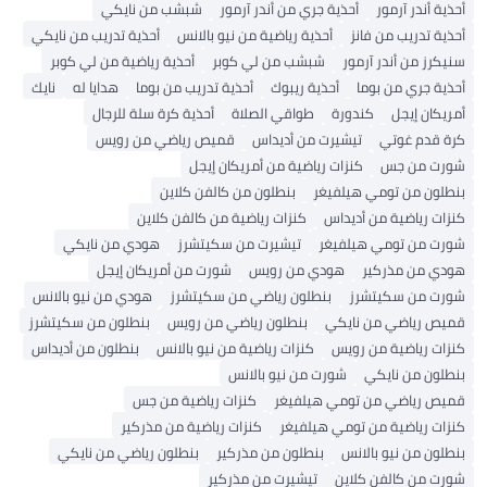
أحذية أندر آرمور
أحذية جري من أندر آرمور
شبشب من نايكي
أحذية تدريب من فانز
أحذية رياضية من نيو بالانس
أحذية تدريب من نايكي
سنيكرز من أندر آرمور
شبشب من لي كوبر
أحذية رياضية من لي كوبر
أحذية جري من بوما
أحذية ريبوك
أحذية تدريب من بوما
هدايا له
نايك
أمريكان إيجل
كندورة
طواقي الصلاة
أحذية كرة سلة للرجال
كرة قدم غوتي
تيشيرت من أديداس
قميص رياضي من رويس
شورت من جس
كنزات رياضية من أمريكان إيجل
بنطلون من تومي هيلفيغر
بنطلون من كالفن كلاين
كنزات رياضية من أديداس
كنزات رياضية من كالفن كلاين
شورت من تومي هيلفيغر
تيشيرت من سكيتشرز
هودي من نايكي
هودي من مذركير
هودي من رويس
شورت من أمريكان إيجل
شورت من سكيتشرز
بنطلون رياضي من سكيتشرز
هودي من نيو بالانس
قميص رياضي من نايكي
بنطلون رياضي من رويس
بنطلون من سكيتشرز
كنزات رياضية من رويس
كنزات رياضية من نيو بالانس
بنطلون من أديداس
بنطلون من نايكي
شورت من نيو بالانس
قميص رياضي من تومي هيلفيغر
كنزات رياضية من جس
كنزات رياضية من تومي هيلفيغر
كنزات رياضية من مذركير
بنطلون من نيو بالانس
بنطلون من مذركير
بنطلون رياضي من نايكي
شورت من كالفن كلاين
تيشيرت من مذركير