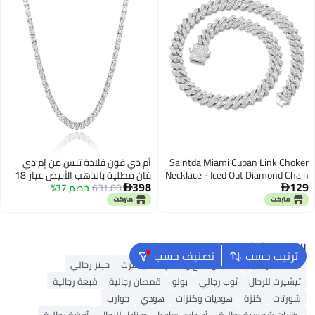
Saintda Miami Cuban Link Choker
أم دي فون قلادة تنس من إم دي
Necklace - Iced Out Diamond Chain
فان مطلية بالذهب الأبيض عيار 18
398
129
for Men & Women (Silver-10mm-
631.80
خصم 37%
قيراطًا | سلسلة تنس مرصعة بقطع


16inch)
زركونيا مكعبة دائرية 4.0 مم،
مرصعة بألماس صناعي، للنساء
والرجال، مطلية بالذهب والنحاس،
زركونيا مكعبة.
البحث الشائع
ترتيب حسب
تصنيف حسب
محفظة رجالية
ملابس الحج والعمرة
تيشيرت
جينز رجالي
تيشيرت للرجال
ثوب رجالي
بولو
قمصان رجالية
قبعة رجالية
شورتات
كنزة
هوديات وكنزات
هودي
جوارب