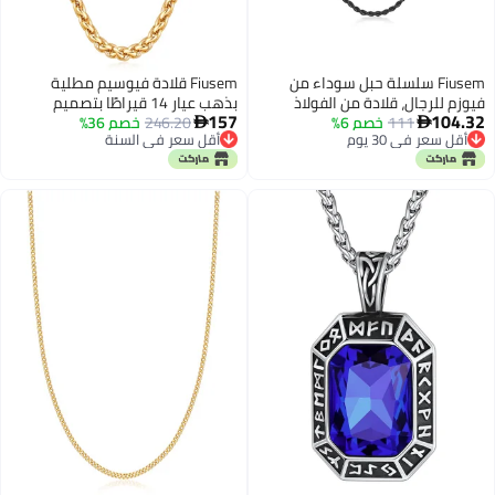
Fiusem سلسلة حبل سوداء من
Fiusem قلادة فيوسيم مطلية
فيوزم للرجال، قلادة من الفولاذ
بذهب عيار 14 قيراطًا بتصميم
157
104.32
111
خصم 6%
المقاوم للصدأ 2 مم للرجال والنساء،
246.20
خصم 36%
سلسلة قمح للرجال، سلاسل من


أقل سعر في 30 يوم
أقل سعر في السنة
سلسلة حبل بطول 18 بوصة
الفولاذ المقاوم للصدأ مطلية بذهب
أقل سعر في 30 يوم
أقل سعر في السنة
عيار 14 قيراطًا بسمك 4 مم للرجال
والنساء بطول 28 بوصة