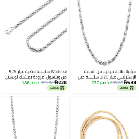
ميابيلا قلادة ميابيلا من الفضة
Waitsoul سلسلة فضية عيار 925
الإسترليني عيار 925، سلسلة حبل
من ويتسول، مزودة بمشبك لوبستر،
228
438
695.80
خصم 37%
مضفرة بقطع ماسي إيطالي، مقاس
359.80
خصم 36%
3 مم، سلسلة فضية للنساء والرجال،


2 مم و3 مم، للرجال والنساء، صنع
سلسلة قلادة فضية بطول 16-30
في إيطاليا، متوفرة بأطوال 16، 18،
بوصة (18 بوصة).
20، 22، 24، 26، 28، 30 بوصة (20، 3
مم).