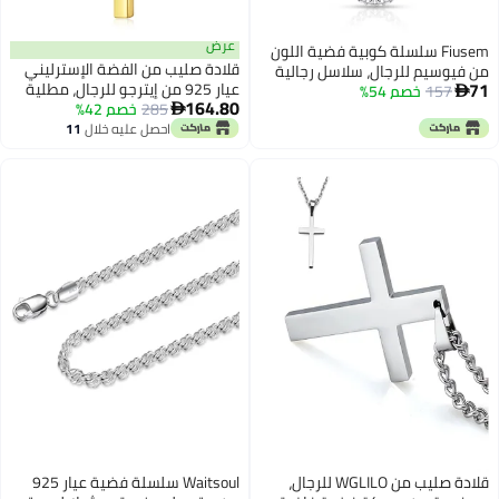
عرض
Fiusem سلسلة كوبية فضية اللون
قلادة صليب من الفضة الإسترليني
من فيوسيم للرجال، سلاسل رجالية
71
عيار 925 من إيترجو للرجال، مطلية
157
خصم 54%
3.5 مم، سلاسل من الفولاذ المقاوم

164.80
285
خصم 42%
بالذهب عيار 18 قيراطًا، مع سلسلة
للصدأ للرجال والنساء، 28 بوصة

كوبية متينة بسمك 4 مم مصنوعة
احصل عليه خلال
11
اغسطس
بحرفية عالمية، مناسبة للرجال
والأولاد والنساء، لا يتغير لونها،
طولها من 16 إلى 26 بوصة.
قلادة صليب من WGLILO للرجال،
Waitsoul سلسلة فضية عيار 925