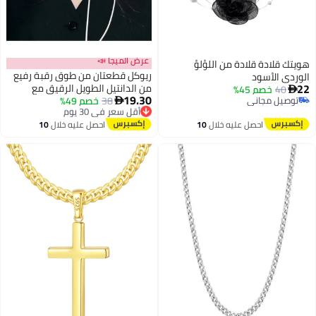
عرض الميجا 📣
هويتك قلادة قلادة من اللؤلؤ
ريوكل قطعتان من طوق رقبة رفيع
الوردي الأسود
22
من الدانتيل الطويل الرقيق مع
40
خصم 45%

19.30
توصيل مجاني
38
خصم 49%
شرائط دانتيل متداخلة لإطلالة
أقل سعر في 30 يوم

توصيل مجاني
توصيل مجاني
رومانسية متدفقة متعددة الطبقات
أقل سعر في 30 يوم
احصل عليه خلال
10
احصل عليه خلال
10
اغسطس
اغسطس