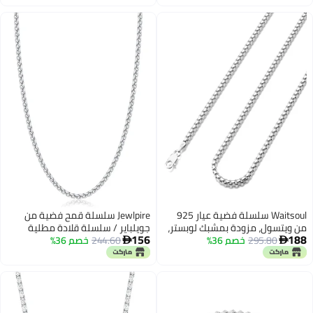
من إندونيسيا
التنس المرصعة بأحجار الراين للنساء
والفتيات، وأطقم قلادات/أساور/
أقراط مرصعة بالألماس (طقم 5 مم
- فضي - 18)
Waitsoul سلسلة فضية عيار 925
Jewlpire سلسلة قمح فضية من
من ويتسول، مزودة بمشبك لوبستر،
جويلباير / سلسلة قلادة مطلية
156
188
295.80
خصم 36%
سمكها 2 مم، مناسبة للنساء
244.60
خصم 36%
بالذهب عيار 14 للرجال، سلاسل 2.5


والرجال، طولها من 16 إلى 30 بوصة
مم 3 مم للرجال، سلاسل قلادة من
(16).
الفولاذ المقاوم للصدأ للرجال
والنساء، سلسلة قلادة للرجال بطول
16 18 20 22 24 26 بوصة، 20 بوصة