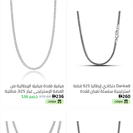
كيرب، ميامي كوبان، وحبل، بتصميم
متعرج ماسي للنساء والرجال | صنع
في
Dankadi دنكادي إيطاليا 925 فضة
ميابيلا قلادة ميابيلا الإيطالية من
استرلينية سلسلة ثعبان قلادة
الفضة الإسترليني عيار 925، مطلية
236
260
للرجال والنساء 3MM-4MM حلقات
372.60
خصم 36%
بالذهب عيار 18 قيراطًا، سلسلة


دائرية سلسة 16 "18 "20" 22 "24"
كوبية كبحية 2.3 مم، صنع في
26 "28" 30" مجوهرات فاخرة
إيطاليا (فضة إسترليني، طول 22
للجنسين هدية (3MM، 16 بوصة)
بوصة).