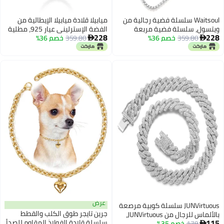
Waitsoul سلسلة فضية رجالية من
ميابيلا قلادة ميابيلا الإيطالية من
ويتسول، سلسلة فضية مربعة
الفضة الإسترليني عيار 925، مطلية
228
228
359.80
خصم 36%
للنساء مع مشبك لوبستر من الفضة
359.80
خصم 36%
بالذهب عيار 18 قيراطًا، بسلسلة


الإسترليني عيار 925، 2.5 مم، قلادة
حبلية مقطوعة بالألماس بسمك 1.5
فضية مربعة للنساء والرجال، طول
مم، مناسبة للرجال والنساء | صنع
السلسلة 16 بوصة
في إيطاليا، طول 18 بوصة، فضة
إسترليني، بدون أحجار كريمة
عرض
JUNVirtuous سلسلة كوبية مرصعة
جرين تايجر طوق الكلب والقطط
بالألماس للرجال من JUNVirtuous،
115
سلسلة قلادة الفولاذ المقاوم للصدأ
179
خصم 35%
قلادة كوبية من ميامي مرصعة
