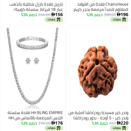
ChainsHouse قلادة من الفولاذ
بارزيل قلادة بارزل مطلية بالذهب
المقاوم للصدأ مرصعة بحجر كريم
عيار 18 قيراط، سلسلة كوبية/
156
196
308.60
خصم 36%
أزرق، بتصميم رونية فايكنغ، للرجال
244.60
خصم 36%
سلسلة كبح، 2 مم، 3 مم، 4 مم، 5


والنساء من ChainsHouse، هدية
مم، للنساء أو الرجال - صنع في
مجوهرات تميمة فايكنغ للرجال
البرازيل (ذهب 2 مم، 24 بوصة)
وندر كير مسبحة رودراكشا أصلية من
HH BLING EMPIRE قلادة سلسلة
وندر كير - 5 أوجه - بذور رودراكشا
التنس المرصعة بالألماس من HH
176
220
347
خصم 36%
إندونيسية أصلية، زينة دينية،
276.60
خصم 36%
BLING EMPIRE باللونين الذهبي


مسبحة، قلادة جابا مالا - مستوردة
والفضي للرجال والنساء، وقلادات