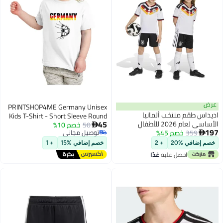
عرض
PRINTSHOP4ME Germany Unisex
اديداس طقم منتخب ألمانيا
Kids T-Shirt - Short Sleeve Round
45
الأساسي لعام 2026 للأطفال
50
خصم 10%
Neck Cotton Tshirt for Boys and

197
359
خصم 45%
توصيل مجاني
Girls - Soft and Comfortable - Gift

5
توصيل مجاني
for Young Football Fans
خصم إضافي %20
+ 2
خصم إضافي %15
+ 1
احصل عليه
غدًا