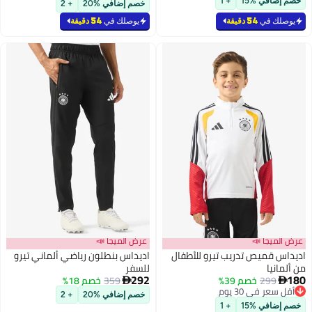
خصم إضافي %15
+ 1
خصم إضافي %20
+ 2
يوصلك في
54 دقيقة
يوصلك في
54 دقيقة
عرض الميجا 📣
عرض الميجا 📣
اديداس قميص تدريب تيرو للأطفال
اديداس بنطلون رياضي ألماني تيرو
من ألمانيا
للسفر
292
180
299
خصم 39%
359
خصم 18%


أقل سعر في 30 يوم
خصم إضافي %20
+ 2
أقل سعر في 30 يوم
خصم إضافي %15
+ 1