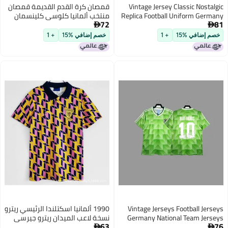
Vintage Jersey Classic Nostalgic
قمصان كرة القدم القديمة قمصان
Replica Football Uniform Germany
منتخب ألمانيا كلوسي كلينسمان
72
81
France Team Uniform Mateus
ماتيوس مولر


Henri Zidane Jersey
خصم إضافي %15
+ 1
خصم إضافي %15
+ 1
Vintage Jerseys Football Jerseys
1990 ألمانيا اسكتلندا الرئيسي ريترو
Germany National Team Jerseys
نسخة لاعب الميدان ريترو جيرسي
63
76
Klose Klinsmann Mateus Muller
ألمانيا مولر كروس هافرتز جيرسي

