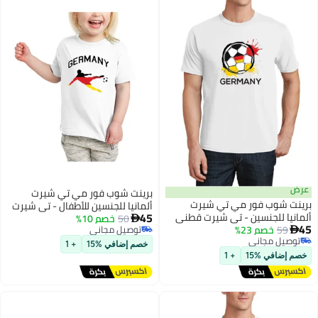
عرض
برينت شوب فور مي تي شيرت
برينت شوب فور مي تي شيرت
ألمانيا للجنسين للأطفال - تي شيرت
45
ألمانيا للجنسين - تي شيرت قطني
50
خصم 10%
قطني بأكمام قصيرة ورقبة دائرية

45
59
خصم 23%
بأكمام قصيرة ورقبة دائرية للرجال
توصيل مجاني

للأولاد والبنات - ناعم ومريح - هدية
5
5
توصيل مجاني
توصيل مجاني
والنساء - ناعم ومريح - هدية لمحبي
لمحبي كرة القدم الصغار
خصم إضافي %15
+ 1
توصيل مجاني
كرة القدم
خصم إضافي %15
+ 1