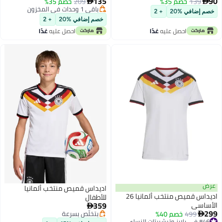
135
90
139
خصم 35%
209
خصم 35%


باقي 1 وحدات في المخزون
خصم إضافي %20
+ 2
باقي 1 وحدات في المخزون
خصم إضافي %20
+ 2
احصل عليه
غدًا
احصل عليه
غدًا
عرض
اديداس قميص منتخب ألمانيا
اديداس قميص منتخب ألمانيا 26
للأطفال
359
الأساسي

299
499
خصم 40%
بتخلّص بسرعة

#46 في بلايز وتيشيرتات النساء
بتخلّص بسرعة