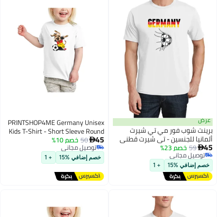
عرض
PRINTSHOP4ME Germany Unisex
برينت شوب فور مي تي شيرت
Kids T-Shirt - Short Sleeve Round
45
ألمانيا للجنسين - تي شيرت قطني
50
خصم 10%
Neck Cotton Tshirt for Boys and

45
59
خصم 23%
بأكمام قصيرة ورقبة دائرية للرجال
توصيل مجاني
Girls - Soft and Comfortable - Gift

5
5
توصيل مجاني
توصيل مجاني
والنساء - ناعم ومريح - هدية لمحبي
for Young Football Fans
خصم إضافي %15
+ 1
توصيل مجاني
كرة القدم
خصم إضافي %15
+ 1