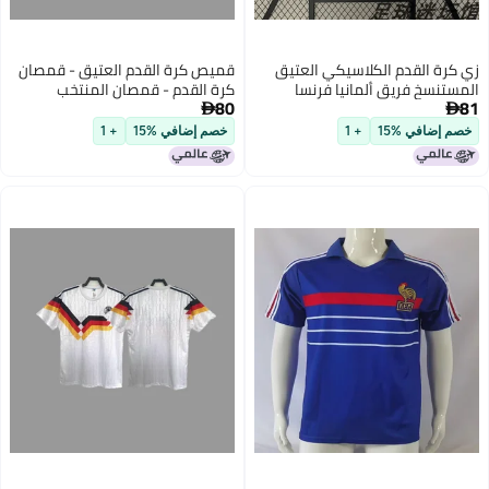
زي كرة القدم الكلاسيكي العتيق
قميص كرة القدم العتيق - قمصان
المستنسخ فريق ألمانيا فرنسا
كرة القدم - قمصان المنتخب
80
81
ماتياس هنري زيدان
الألماني - قمصان كلوز كلينسمان -


قمصان ماتيوس مولر
خصم إضافي %15
+ 1
خصم إضافي %15
+ 1