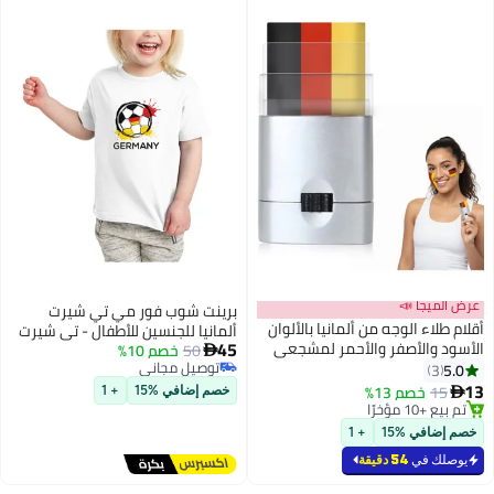
عرض الميجا 📣
برينت شوب فور مي تي شيرت
أقلام طلاء الوجه من ألمانيا بالألوان
ألمانيا للجنسين للأطفال - تي شيرت
45
الأسود والأصفر والأحمر لمشجعي
50
خصم 10%
قطني بأكمام قصيرة ورقبة دائرية

الرياضة، الأطفال والحفلات | سهل
توصيل مجاني
5.0
3
للأولاد والبنات - ناعم ومريح - هدية
5
توصيل مجاني
التطبيق طلاء وجه كرة القدم
13
لمحبي كرة القدم الصغار
15
خصم 13%

خصم إضافي %15
+ 1
تم بيع +10 مؤخرًا
تم بيع +10 مؤخرًا
خصم إضافي %15
+ 1
يوصلك في
54 دقيقة