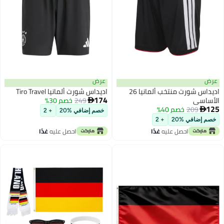
عرض
عرض
اديداس شورت منتخب ألمانيا 26
اديداس شورت ألمانيا Tiro Travel
174
الأساسي
249
خصم 30%

125
209
خصم 40%

خصم إضافي %20
+ 2
خصم إضافي %20
+ 2
احصل عليه
غدًا
احصل عليه
غدًا