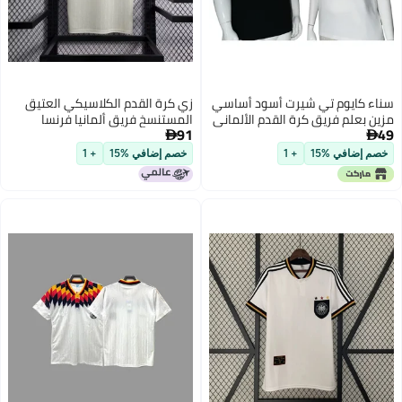
سناء كايوم تي شيرت أسود أساسي
زي كرة القدم الكلاسيكي العتيق
مزين بعلم فريق كرة القدم الألماني
المستنسخ فريق ألمانيا فرنسا
91
49
ماتياس هنري زيدان جيرسي


خصم إضافي %15
+ 1
خصم إضافي %15
+ 1