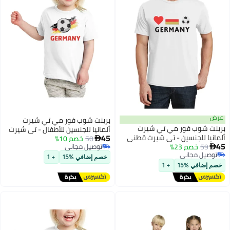
عرض
برينت شوب فور مي تي شيرت
برينت شوب فور مي تي شيرت
ألمانيا للجنسين للأطفال - تي شيرت
45
ألمانيا للجنسين - تي شيرت قطني
50
خصم 10%
قطني بأكمام قصيرة ورقبة دائرية

45
59
خصم 23%
بأكمام قصيرة ورقبة دائرية للرجال
توصيل مجاني

للأولاد والبنات - ناعم ومريح - هدية
5
5
توصيل مجاني
توصيل مجاني
والنساء - ناعم ومريح - هدية لمحبي
لمحبي كرة القدم الصغار
خصم إضافي %15
+ 1
توصيل مجاني
كرة القدم
خصم إضافي %15
+ 1