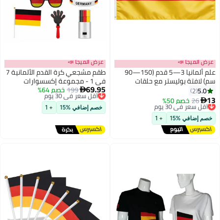
عرض الميجا 📣
عرض الميجا 📣
علم ألمانيا 3—5 قدم (150—90
طقم مشجعي كرة القدم الألمانية 7
سم) لافتة بوليستر مع حلقات
في 1 - مجموعة إكسسوارات
69.95
للتعليق في الهواء الطلق وزينة
199
أقل سعر في 30 يوم
خصم 64%
تشجيعية للمشجعين تتضمن علمًا،
5.0

2
توصيل مجاني
كأس العالم 2026
ووشاحًا، وطلاءً للوجه، ونظارات
13
26
خصم 50%
أقل سعر في 30 يوم

أقل سعر في 30 يوم
شمسية، ومصفقات، وسوارًا
توصيل مجاني
خصم إضافي %15
+ 1
أقل سعر في 30 يوم
للمعصم | منتجات كرة قدم
خصم إضافي %15
+ 1
لمشجعي ألمانيا