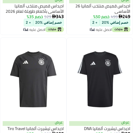
اديداس قميص منتخب ألمانيا 26
اديداس قميص منتخب ألمانيا
الأساسي
الأساسي بأكمام طويلة لعام 2026
343
249
499
خصم 50%
529
خصم 35%


خصم إضافي %20
+ 2
خصم إضافي %20
+ 2
احصل عليه
غدًا
احصل عليه
غدًا
عرض
عرض
اديداس تيشيرت ألمانيا DNA
اديداس تيشيرت ألمانيا Tiro Travel