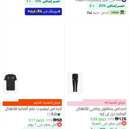
خصم إضافي %15
+ 1
#46 في بلايز وتيشيرتات النساء
خصم إضافي %20
+ 2
يوصلك في
54 دقيقة
احصل عليه
غدًا
عرض الميجا 📣
عرض التجديد الكبير
اديداس بنطلون رياضي للأطفال
اديداس تيشيرت علم ألمانيا للأطفال
ألمانيا دي إن إيه
5.0
1
126
209
خصم 39%
98

119
خصم 17%

أقل سعر في السنة
أقل سعر في 7 يوم
أقل سعر في السنة
أقل سعر في 7 يوم