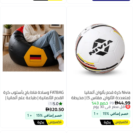
Nivia كرة قدم بألوان ألمانيا
FATBAG وسادة فاط باج بأسلوب كرة
(متعددة الألوان، مقاس 5) | مخيطة
القدم الألمانية | طباعة علم ألمانيا |
44.99
79
أقل سعر في 30 يوم
خصم 43%
آليًا | مصبوبة بالمطاط | 12 لوحة |
جلد صناعي | وسادة مملوءة
5.0
1

توصيل مجاني
مقاومة للماء | كرة قدم
للأطفال والبالغين
320.50

أقل سعر في 30 يوم
خصم إضافي %15
+ 1
خصم إضافي %15
+ 1