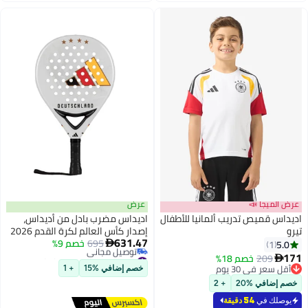
عرض الميجا 📣
عرض
اديداس قميص تدريب ألمانيا للأطفال
اديداس مضرب بادل من أديداس،
تيرو
إصدار كأس العالم لكرة القدم 2026
631.47
695
خصم 9%
ألمانيا، بإطار خفيف الوزن ومتين،
5.0

1
#21 في مضارب تنس باديل
ومقبض مريح، وتصميم احترافي
171
209
خصم 18%

أقل سعر في 30 يوم
عالي الأداء للاعبين المحترفين
أقل سعر في 30 يوم
خصم إضافي %15
+ 1
توصيل مجاني
أقل سعر في 30 يوم
والهواة.
خصم إضافي %20
+ 2
#21 في مضارب تنس باديل
يوصلك في
54 دقيقة