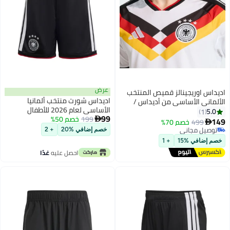
عرض
اديداس اوريجينالز قميص المنتخب
اديداس شورت منتخب ألمانيا
الألماني الأساسي من أديداس /
الأساسي لعام 2026 للأطفال
أبيض
5.0
1
99
199
خصم 50%

149
499
خصم 70%

توصيل مجاني
خصم إضافي %20
+ 2
توصيل مجاني
خصم إضافي %15
+ 1
احصل عليه
غدًا