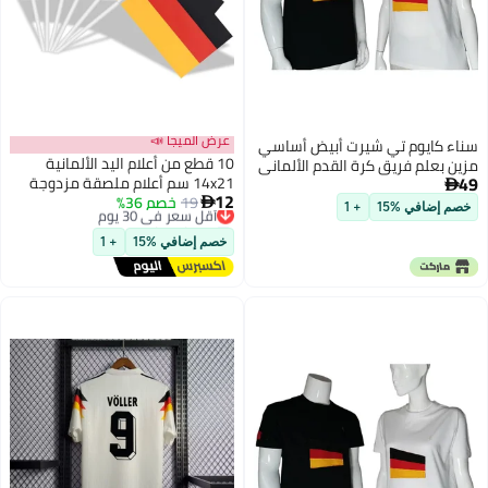
عرض الميجا 📣
سناء كايوم تي شيرت أبيض أساسي
10 قطع من أعلام اليد الألمانية
مزين بعلم فريق كرة القدم الألماني
49
14x21 سم أعلام ملصقة مزدوجة

12
19
خصم 36%
أقل سعر في 30 يوم
الجوانب لبطولة كأس العالم وزينة

خصم إضافي %15
+ 1
توصيل مجاني
الفعاليات
أقل سعر في 30 يوم
خصم إضافي %15
+ 1