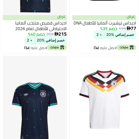
عرض
عرض
اديداس تيشيرت ألمانيا للأطفال DNA
اديداس قميص منتخب ألمانيا
77
119
خصم 35%
الاحتياطي للأطفال لعام 2026

215
359
خصم 40%

خصم إضافي %20
+ 2
خصم إضافي %20
+ 2
احصل عليه
غدًا
احصل عليه
غدًا