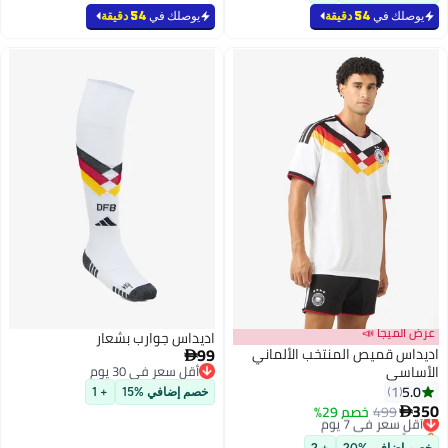
يوصلك في
54 دقيقة
يوصلك في
54 دقيقة
عرض الميجا 📣
اديداس جوارب بشعار
99
اديداس قميص المنتخب الألماني

الأساسي
أقل سعر في 30 يوم
أقل سعر في 30 يوم
5.0
1
خصم إضافي %15
+ 1
350
499
أقل سعر في 7 يوم
خصم 29%

بتخلّص بسرعة
أقل سعر في 7 يوم