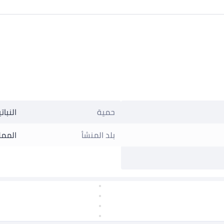
حمية
النبات
بلد المنشأ
المملك