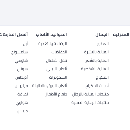
المنزلية
الجمال
المواليد الألعاب
أفضل الماركات
العطور
الرضاعة والتغذية
أبل
العناية بالبشرة
الحفاضات
سامسونج
العناية بالشعر
تنقل الأطفال
شاومي
العناية الشخصية
ألعاب البيبي
سوني
المكياج
السكوترات
أديداس
أدوات المكياج
ألعاب الورق والطاولة
فيليبس
منتجات العناية بالرجال
طعام الأطفال
لطافة
منتجات الرعاية الصحية
هواوي
جيباس