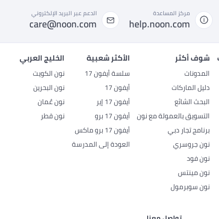
مركز المساعدة
الدعم عبر البريد الإلكتروني
care@noon.com
help.noon.com
شوف أكثر
الأكثر شعبية
الخليج العربي
المدونات
سلسة أيفون 17
نون الكويت
دليل الماركات
أيفون 17
نون البحرين
البحث الشائع
أيفون 17 إير
نون عُمان
التسويق بالعمولة مع نون
أيفون 17 برو
نون قطر
برنامج تجار دبي
أيفون 17 برو ماكس
نون جروسري
العودة إلى المدرسة
نون فود
نون مينتس
نون سوبرمول
تواصل معنا