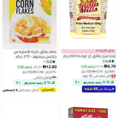
عرض الميجا 📣
Jakis رقائق الذرة الأصلية من
إنديا ميلز رقائق أرز (بوحه) 500جرام
جاكيس بريميوم - 375 جرام
4.8
8
5.0
1
3.70
12.60
6.16
خصم 39%

20.37
خصم 38%

500 جم
|
0.74 /⁨/100 جم⁩
375 جم
|
3.36 /⁨/100 جم⁩
أقل سعر في 30 يوم
تم بيع +10 مؤخرًا
توصيل مجاني
أقل سعر في 30 يوم
توصيل مجاني
لك 15 % رصيد مسترجع
+ 5
لك 15 % رصيد مسترجع
+ 5
يوصلك في
50 دقيقة
احصل عليه خلال
9 اغسطس