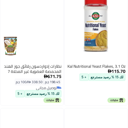
Kal Nutritional Yeast Flakes, 3.1 Oz
نظارات إدواردسون رقائق جوز الهند
115.70
المحمصة العضوية غير المحلاة 7

671.75
أونصات

لك 15 % رصيد مسترجع
+ 5
198.45 جم
|
338.50 /⁨/100 جم⁩
توصيل مجاني
توصيل مجاني
لك 15 % رصيد مسترجع
+ 5