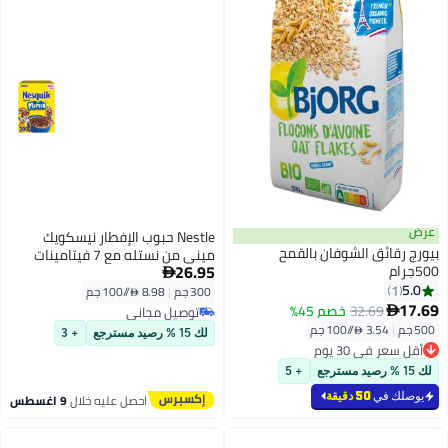
عرض
Nestle حبوب الإفطار نيسكويك
بيورج رقائق الشوفان بالقمح
ميني من نستله مع 7 فيتامينات
26.95
500جرام
ومعادن - 300 جرام

5.0
1
300 جم
|
8.98 /⁨/100 جم⁩
17.69
32.69
خصم 45%

توصيل مجاني
توصيل مجاني
500 جم
|
3.54 /⁨/100 جم⁩
لك 15 % رصيد مسترجع
+ 3
أقل سعر في 30 يوم
أقل سعر في 30 يوم
لك 15 % رصيد مسترجع
+ 5
يوصلك في
50 دقيقة
احصل عليه خلال
9 اغسطس