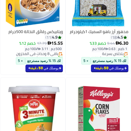
مدهور أرز باهو السميك 1كيلوجرام
ويتابيكس رقائق النخالة 500جرام
4.9
4.5
11
18
#2 في الرقائق
#5 في الرقائق
15.55
6.30
9.44
خصم 33%
17.79
خصم 12%


أقل سعر في 30 يوم
أقل سعر في 7 يوم
1 كجم
|
0.63 /⁨/100 جم⁩
500 جم
|
3.11 /⁨/100 جم⁩
بتخلّص بسرعة
باقي 8 وحدات في المخزون
تم بيع +160 مؤخرًا
تم بيع +50 مؤخرًا
#2 في الرقائق
#5 في الرقائق
لك 15 % رصيد مسترجع
+ 5
لك 15 % رصيد مسترجع
+ 5
يوصلك في
50 دقيقة
يوصلك في
50 دقيقة