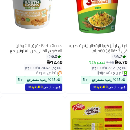
ام تي ار أرز كوبا للإفطار (يتم تحضيره
Earth Goods دقيق الشوفان
في 3 دقائق) 80جرام
العضوي الخالي من الغلوتين مع
زبدة الفول السوداني المقرمشة
5.0
4.7
2
3
12.40
5.70
7.56
خصم 24%


80 جم
|
7.12 /⁨/100 جم⁩
60 جم
|
20.67 /⁨/100 جم⁩
بتخلّص بسرعة
#8 في الرقائق
تم بيع +20 مؤخرًا
بتخلّص بسرعة
بتخلّص بسرعة
لك 15 % رصيد مسترجع
+ 5
لك 15 % رصيد مسترجع
+ 5
تم بيع +40 مؤخرًا
#8 في الرقائق
يوصلك في
50 دقيقة
يوصلك في
50 دقيقة