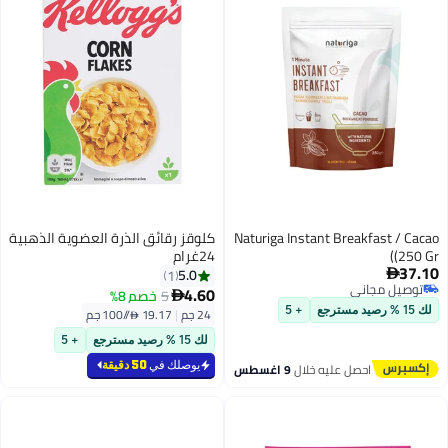
Naturiga Instant Breakfast / Cacao
كلوقز رقائق الذرة العضوية الذهبية
(250 Gr)
24غرام
37.10
5.0
1

توصيل مجاني
4.60
5
خصم 8%

توصيل مجاني
لك 15 % رصيد مسترجع
+ 5
24 جم
|
19.17 /⁨/100 جم⁩
لك 15 % رصيد مسترجع
+ 5
يوصلك في
50 دقيقة
احصل عليه خلال
9 اغسطس