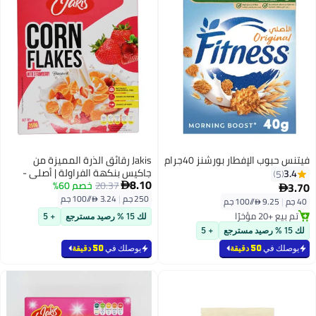
فيتنس حبوب الإفطار بورشنز 40جرام
Jakis رقائق الذرة المميزة من
جاكيس بنكهة الفراولة | أصلي -
3.4
5
8.10
250 جرام
20.37
خصم 60%
3.70


250 جم
|
3.24 /⁨/100 جم⁩
40 جم
|
9.25 /⁨/100 جم⁩
تم بيع +20 مؤخرًا
لك 15 % رصيد مسترجع
+ 5
تم بيع +20 مؤخرًا
لك 15 % رصيد مسترجع
+ 5
يوصلك في
50 دقيقة
يوصلك في
50 دقيقة