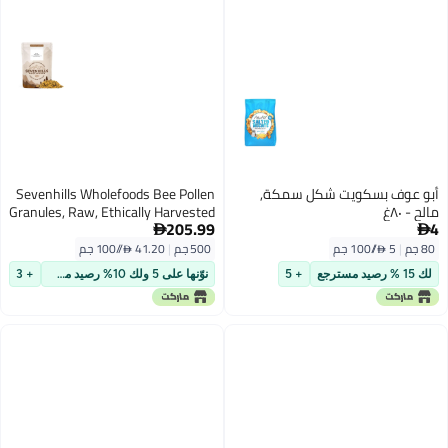
أبو عوف بسكويت شكل سمكة,
Sevenhills Wholefoods Bee Pollen
مالح - ٨٠غ
Granules, Raw, Ethically Harvested
205.99
4
500g


80 جم
|
5 /⁨/100 جم⁩
500 جم
|
41.20 /⁨/100 جم⁩
لك 15 % رصيد مسترجع
+ 5
نوّنها على 5 ولك 10% رصيد مسترجع
+ 3