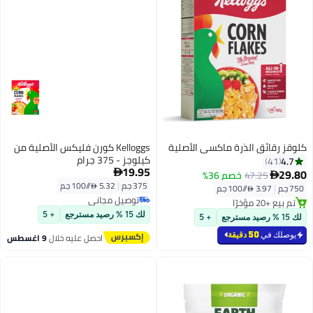
كلوقز رقائق الذرة ماكسي الأصلية
Kelloggs كورن فليكس الأصلية من
كيلوجز - 375 جرام
4.7
41
19.95
29.80

47.25
خصم 36%

375 جم
|
5.32 /⁨/100 جم⁩
750 جم
|
3.97 /⁨/100 جم⁩
توصيل مجاني
تم بيع +20 مؤخرًا
توصيل مجاني
تم بيع +20 مؤخرًا
لك 15 % رصيد مسترجع
+ 5
لك 15 % رصيد مسترجع
+ 5
يوصلك في
50 دقيقة
احصل عليه خلال
9 اغسطس