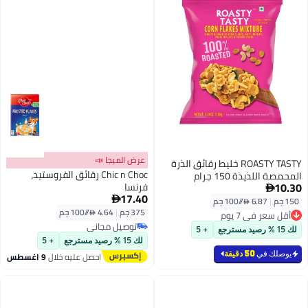
عرض الميجا 📣
ROASTY TASTY خليط رقائق الذرة
Chic n Choc رقائق الفروستيد،
المحمصة اللذيذة 150 جرام
10.30
فرنسا

17.40

150 جم
|
6.87 /⁨/100 جم⁩
375 جم
|
4.64 /⁨/100 جم⁩
أقل سعر في 7 يوم
أقل سعر في 7 يوم
توصيل مجاني
لك 15 % رصيد مسترجع
+ 5
توصيل مجاني
لك 15 % رصيد مسترجع
+ 5
يوصلك في
50 دقيقة
احصل عليه خلال
9 اغسطس