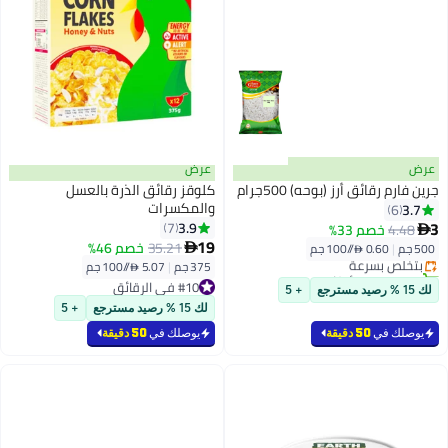
عرض
عرض
جرين فارم رقائق أرز (بوحه) 500جرام
كلوقز رقائق الذرة بالعسل
والمكسرات
3.7
6
#9 في الرقائق
3
3.9
7
4.48
خصم 33%

أقل سعر في السنة
19
35.21
خصم 46%
500 جم
|
0.60 /⁨/100 جم⁩

بتخلّص بسرعة
375 جم
|
5.07 /⁨/100 جم⁩
تم بيع +30 مؤخرًا
#9 في الرقائق
#10 في الرقائق
لك 15 % رصيد مسترجع
+ 5
#10 في الرقائق
لك 15 % رصيد مسترجع
+ 5
يوصلك في
50 دقيقة
يوصلك في
50 دقيقة