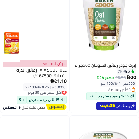
عرض الميجا 📣
إيرث جودز رقائق الشوفان 500جرام
TATA SOULFULL رقائق الذرة
4.2
10
الأصلية (16X500غ)
20
26.53
خصم 24%

21.10

500 جم
|
4 /⁨/100 جم⁩
8000 جم
|
0.26 /⁨/100 جم⁩
أقل سعر في 30 يوم
بتخلّص بسرعة
توصيل مجاني
بتخلّص بسرعة
لك 15 % رصيد مسترجع
+ 5
أقل سعر في 30 يوم
لك 15 % رصيد مسترجع
+ 5
يوصلك في
50 دقيقة
احصل عليه خلال
9 اغسطس