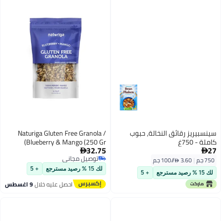
سينسبيريز رقائق النخالة, حبوب
Naturiga Gluten Free Granola /
كاملة - 750غ
Blueberry & Mango (250 Gr)
32.75
27


توصيل مجاني
750 جم
|
3.60 /⁨/100 جم⁩
توصيل مجاني
لك 15 % رصيد مسترجع
+ 5
لك 15 % رصيد مسترجع
+ 5
احصل عليه خلال
9 اغسطس