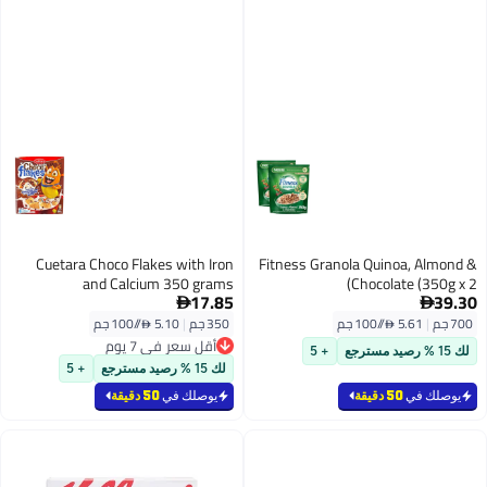
Cuetara Choco Flakes with Iron
Fitness Granola Quinoa, Almond &
and Calcium 350 grams
Chocolate (350g x 2)
17.85
39.30


700 جم
|
5.61 /⁨/100 جم⁩
350 جم
|
5.10 /⁨/100 جم⁩
أقل سعر في 7 يوم
لك 15 % رصيد مسترجع
+ 5
أقل سعر في 7 يوم
لك 15 % رصيد مسترجع
+ 5
يوصلك في
50 دقيقة
يوصلك في
50 دقيقة