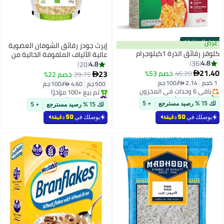
أفضل المنتجات
عرض
إيرث جودز رقائق الشوفان العضوية
كلوقز رقائق الذرة 1كيلوجرام
عالية الألياف الملفوفة الخالية من
4.8
36
الجلوتين 500جرام
4.8
20
#1 في الرقائق
21.40
23
46.20
خصم 53%

29.75
خصم 22%

أقل سعر في السنة
1 كجم
|
2.14 /⁨/100 جم⁩
500 جم
|
4.60 /⁨/100 جم⁩
باقي 6 وحدات في المخزون
تم بيع +80 مؤخرًا
#3 في الرقائق
#1 في الرقائق
باقي 10 وحدات في المخزون
لك 15 % رصيد مسترجع
+ 5
لك 15 % رصيد مسترجع
+ 5
تم بيع +100 مؤخرًا
#3 في الرقائق
يوصلك في
50 دقيقة
يوصلك في
50 دقيقة