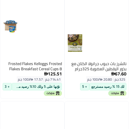
ناتشرز باث حبوب جرانولا الكتان مع
Frosted Flakes Kelloggs Frosted
بذور اليقطين العضوية 325جرام
Flakes Breakfast Cereal Cups 8
125.51
67.60
Vitamins and Minerals Kids


Snacks Original 252oz Case 12
325 جم
|
20.80 /⁨/100 جم⁩
714.41 جم
|
17.57 /⁨/100 جم⁩
Cups
لك 15 % رصيد مسترجع
+ 5
نوّنها على 5 ولك 10% رصيد مسترجع
+ 3