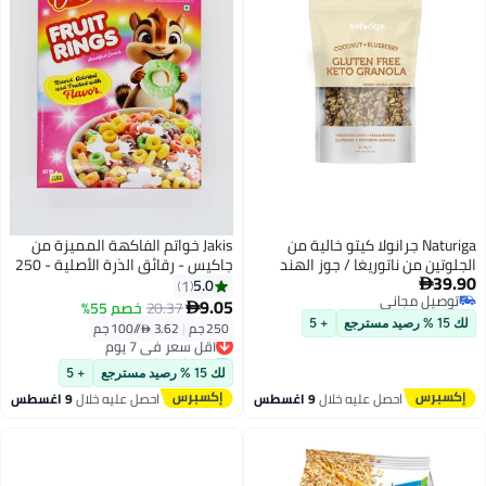
Naturiga جرانولا كيتو خالية من
Jakis خواتم الفاكهة المميزة من
الجلوتين من ناتوريغا / جوز الهند
جاكيس - رقائق الذرة الأصلية - 250
39.90
والتوت الأزرق (250 غرام)
جرام
5.0
1

توصيل مجاني
9.05
20.37
خصم 55%

توصيل مجاني
لك 15 % رصيد مسترجع
+ 5
250 جم
|
3.62 /⁨/100 جم⁩
أقل سعر في 7 يوم
توصيل مجاني
أقل سعر في 7 يوم
لك 15 % رصيد مسترجع
+ 5
احصل عليه خلال
9 اغسطس
احصل عليه خلال
9 اغسطس