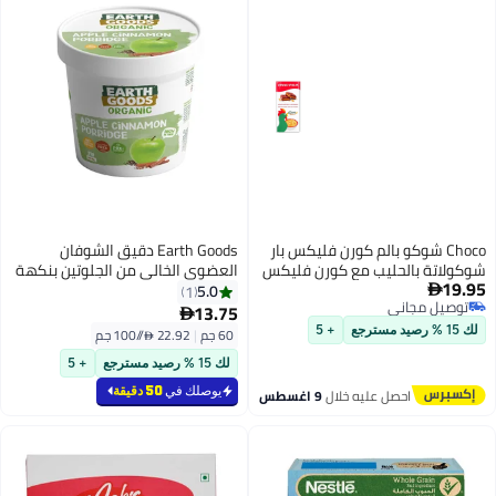
Choco شوكو بالم كورن فليكس بار
Earth Goods دقيق الشوفان
شوكولاتة بالحليب مع كورن فليكس
العضوي الخالي من الجلوتين بنكهة
19.95
- 150 جرام
التفاح والقرفة
5.0
1

توصيل مجاني
13.75

توصيل مجاني
لك 15 % رصيد مسترجع
+ 5
60 جم
|
22.92 /⁨/100 جم⁩
لك 15 % رصيد مسترجع
+ 5
يوصلك في
50 دقيقة
احصل عليه خلال
9 اغسطس