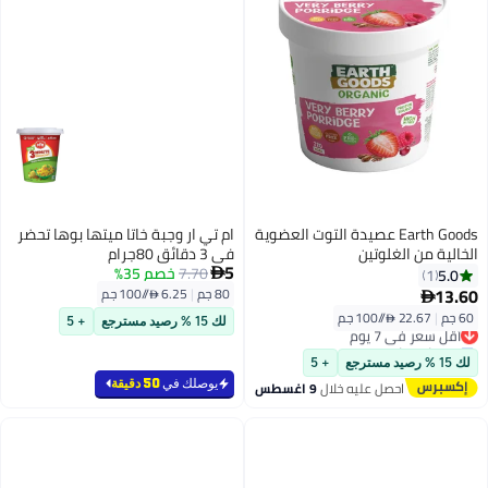
Earth Goods عصيدة التوت العضوية
ام تي ار وجبة خاتا ميتها بوها تحضر
الخالية من الغلوتين
في 3 دقائق 80جرام
5
7.70
خصم 35%
5.0

1
13.60
80 جم
|
6.25 /⁨/100 جم⁩

60 جم
|
22.67 /⁨/100 جم⁩
أقل سعر في 7 يوم
لك 15 % رصيد مسترجع
+ 5
توصيل مجاني
أقل سعر في 7 يوم
لك 15 % رصيد مسترجع
+ 5
يوصلك في
50 دقيقة
احصل عليه خلال
9 اغسطس