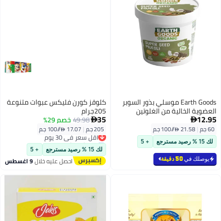
Earth Goods موسلي بذور السوبر
كلوقز كورن فليكس عبوات متنوعة
العضوية الخالية من الغلوتين
205جرام
35
12.95
49.98
خصم 29%


60 جم
|
21.58 /⁨/100 جم⁩
205 جم
|
17.07 /⁨/100 جم⁩
أقل سعر في 30 يوم
توصيل مجاني
لك 15 % رصيد مسترجع
+ 5
أقل سعر في 30 يوم
لك 15 % رصيد مسترجع
+ 5
يوصلك في
50 دقيقة
احصل عليه خلال
9 اغسطس