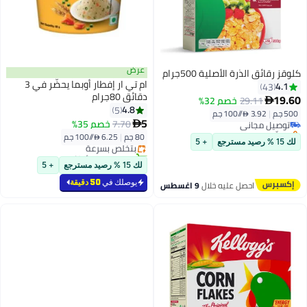
عرض
كلوقز رقائق الذرة الأصلية 500جرام
ام تي ار إفطار أوبما يحضَّر في 3
4.1
43
#4 في الرقائق
دقائق 80جرام
19.60
29.11
خصم 32%

أقل سعر في 30 يوم
4.8
5
500 جم
|
3.92 /⁨/100 جم⁩
توصيل مجاني
#7 في الرقائق
5
7.70
خصم 35%

بتخلّص بسرعة
أقل سعر في 30 يوم
80 جم
|
6.25 /⁨/100 جم⁩
تم بيع +40 مؤخرًا
بتخلّص بسرعة
لك 15 % رصيد مسترجع
+ 5
#4 في الرقائق
تم بيع +40 مؤخرًا
#7 في الرقائق
لك 15 % رصيد مسترجع
+ 5
يوصلك في
50 دقيقة
احصل عليه خلال
9 اغسطس