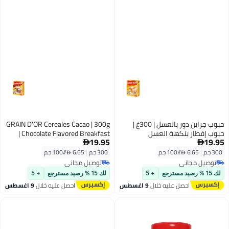
حبوب جراين دور بالعسل | 300غ |
GRAIN D'OR Cereales Cacao | 300g
حبوب إفطار بنكهة العسل
| Chocolate Flavored Breakfast
19.95
19.95
Cereal


300 جم
|
6.65 /⁨/100 جم⁩
300 جم
|
6.65 /⁨/100 جم⁩
توصيل مجاني
توصيل مجاني
توصيل مجاني
توصيل مجاني
لك 15 % رصيد مسترجع
+ 5
لك 15 % رصيد مسترجع
+ 5
احصل عليه خلال
9 اغسطس
احصل عليه خلال
9 اغسطس