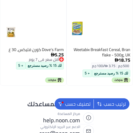
Weetabix Breakfast Cereal, Bran
Dove's Farm كورن فليكس, 30 غ
5.25
flake - 500g, UK

18.75
أقل سعر في 7 يوم

أقل سعر في 7 يوم
500 جم
|
3.75 /⁨/100 جم⁩
لك 15 % رصيد مسترجع
+ 5
لك 15 % رصيد مسترجع
+ 5
نحن دائماً جاهزون لمساعدتك
ترتيب حسب
تصنيف حسب
مركز المساعدة
help.noon.com
الدعم عبر البريد الإلكتروني