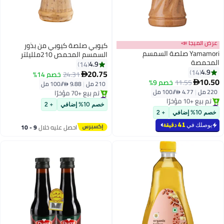
عرض الميجا 📣
كيوبي صلصة كيوبي من بذور
Yamamori صلصة السمسم
السمسم المحمص 210ملليلتر
المحمصة
4.9
14
4.9
14
20.75
24.31
خصم 14%

10.50
11.55
خصم 9%

210 مل
|
9.88 /⁨/100 مل⁩
220 مل
|
4.77 /⁨/100 مل⁩
#1 في صلصة السلطة
#3 في صلصة السلطة
توصيل مجاني
خصم 10% إضافي
+ 2
أقل سعر في 30 يوم
تم بيع +70 مؤخرًا
خصم 10% إضافي
+ 2
تم بيع +10 مؤخرًا
#1 في صلصة السلطة
#3 في صلصة السلطة
يوصلك في
41 دقيقة
احصل عليه خلال
9 - 10
اغسطس