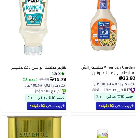
American Garden صلصة رانش
هاينز صلصة الرانش 225ملليلتر
وخليط خالي من الجلوتين
4.8
4
22.80
15.79

17.23
خصم 8%

473 مل
|
4.82 /⁨/100 مل⁩
#13 في صلصة السلطة
225 مل
|
7.02 /⁨/100 مل⁩
أقل سعر في 7 يوم
#4 في صلصة السلطة
#13 في صلصة السلطة
بتخلّص بسرعة
خصم 10% إضافي
+ 2
خصم 10% إضافي
+ 2
تم بيع +10 مؤخرًا
#4 في صلصة السلطة
يوصلك في
41 دقيقة
يوصلك في
41 دقيقة