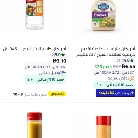
أمريكان هارفست صلصة تقديم
أمريكان كلاسيك خل أبيض – 946 مل
كريمية لسلطة السيزر 237ملليلتر
5.0
2
#8 في صلصة السلطة
3.10
4.8
12

أقل سعر في 7 يوم
#2 في صلصة السلطة
6.45
8.82
خصم 26%

946 مل
|
0.33 /⁨/100 مل⁩
توصيل مجاني
أقل سعر في 30 يوم
237 مل
|
2.72 /⁨/100 مل⁩
تم بيع +30 مؤخرًا
بتخلّص بسرعة
#8 في صلصة السلطة
تم بيع +50 مؤخرًا
خصم 10% إضافي
+ 2
#2 في صلصة السلطة
خصم 10% إضافي
+ 2
يوصلك في
41 دقيقة
احصل عليه خلال
9 - 10
اغسطس