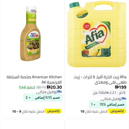
Afia زيت الذرة أفيا، 9 لترات - زيت
American Kitchen صلصة السلطة
طهي نقي ومغذى
الفرنسية AK
20.30
199
38.15
خصم 46%


توصيل مجاني
9 لتر
|
2.21 /⁨/100 مل⁩
توصيل مجاني
توصيل مجاني
خصم 10% إضافي
+ 2
توصيل مجاني
خصم إضافي %15
+ 1
احصل عليه خلال
10
احصل عليه خلال
9 - 10
اغسطس
اغسطس