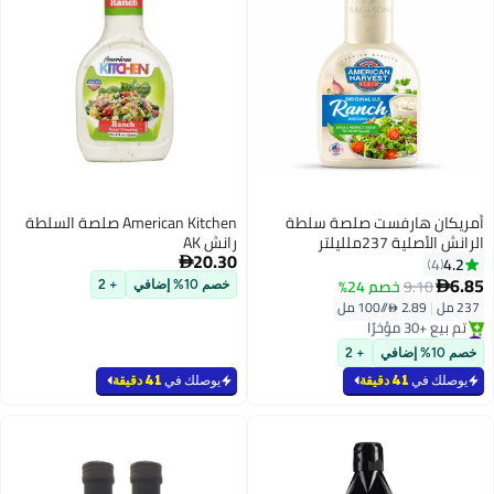
أمريكان هارفست صلصة سلطة
American Kitchen صلصة السلطة
الرانش الأصلية 237ملليلتر
رانش AK
20.30
4.2

4
6.85
9.10
خصم 24%

خصم 10% إضافي
+ 2
237 مل
|
2.89 /⁨/100 مل⁩
#12 في صلصة السلطة
بتخلّص بسرعة
خصم 10% إضافي
+ 2
تم بيع +30 مؤخرًا
#12 في صلصة السلطة
يوصلك في
41 دقيقة
يوصلك في
41 دقيقة