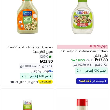
عرض الميجا 📣
American Garden صلصة ودبسة
American Kitchen صلصة السلطة
سيزر الكريمية
أكي رانش
5.0
2
13.80
24.15
خصم 42%

22.80

2.72 كجم
|
0.51 /⁨/100 جم⁩
473 مل
|
4.82 /⁨/100 مل⁩
توصيل مجاني
خصم 10% إضافي
+ 2
توصيل مجاني
خصم 10% إضافي
+ 2
يوصلك في
41 دقيقة
احصل عليه خلال
9 - 10
اغسطس