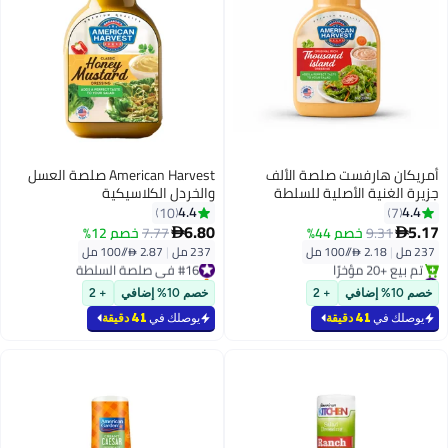
أمريكان هارفست صلصة الألف
American Harvest صلصة العسل
جزيرة الغنية الأصلية للسلطة
والخردل الكلاسيكية
237ملليلتر
4.4
4.4
10
7
6.80
5.17
9.31
خصم 44%
7.77
خصم 12%


237 مل
|
2.18 /⁨/100 مل⁩
237 مل
|
2.87 /⁨/100 مل⁩
#16 في صلصة السلطة
#5 في صلصة السلطة
باقي 5 وحدات في المخزون
بتخلّص بسرعة
#16 في صلصة السلطة
خصم 10% إضافي
+ 2
خصم 10% إضافي
+ 2
تم بيع +20 مؤخرًا
#5 في صلصة السلطة
يوصلك في
41 دقيقة
يوصلك في
41 دقيقة