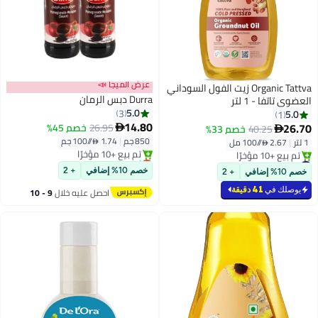
عرض الميجا 📣
Organic Tattva زيت الفول السوداني
Durra دبس الرمان
العضوي تاتفا - 1 لتر
5.0
3
5.0
1
14.80
26.70
26.95
خصم 45%
40.25
خصم 33%


850 جم
|
1.74 /⁨/100 جم⁩
1 لتر
|
2.67 /⁨/100 مل⁩
أقل سعر في 30 يوم
#6 في صلصة السلطة
توصيل مجاني
بتخلّص بسرعة
خصم 10% إضافي
+ 2
خصم 10% إضافي
+ 2
تم بيع +10 مؤخرًا
تم بيع +10 مؤخرًا
أقل سعر في 30 يوم
#6 في صلصة السلطة
يوصلك في
41 دقيقة
احصل عليه خلال
9 - 10
اغسطس