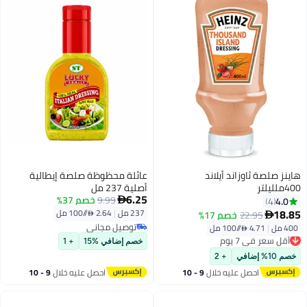
هاينز صلصة ثاوزاند أيلاند
عائلة محظوظة صلصة إيطالية
400ملليلتر
أصلية 237 مل
6.25
9.99
خصم 37%
4.0

4
18.85
237 مل
|
2.64 /⁨/100 مل⁩
22.95
خصم 17%

توصيل مجاني
400 مل
|
4.71 /⁨/100 مل⁩
أقل سعر في 7 يوم
توصيل مجاني
توصيل مجاني
خصم إضافي %15
+ 1
أقل سعر في 7 يوم
خصم 10% إضافي
+ 2
احصل عليه خلال
9 - 10
احصل عليه خلال
9 - 10
اغسطس
اغسطس