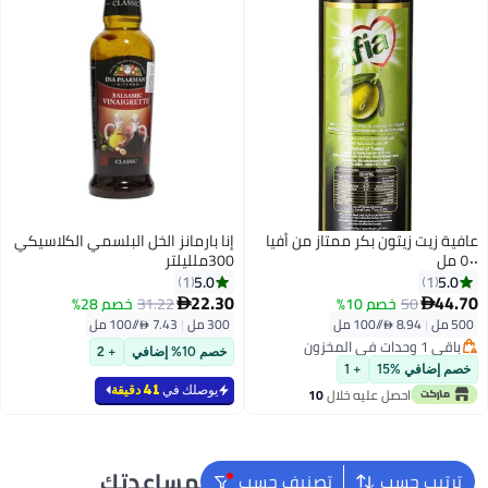
عافية زيت زيتون بكر ممتاز من أفيا
إنا بارمانز الخل البلسمي الكلاسيكي
٥٠٠ مل
300ملليلتر
5.0
5.0
1
1
22.30
44.70
50
خصم 10%
31.22
خصم 28%


500 مل
|
8.94 /⁨/100 مل⁩
300 مل
|
7.43 /⁨/100 مل⁩
باقي 1 وحدات في المخزون
خصم 10% إضافي
+ 2
باقي 1 وحدات في المخزون
خصم إضافي %15
+ 1
يوصلك في
41 دقيقة
احصل عليه خلال
10
اغسطس
نحن دائماً جاهزون لمساعدتك
ترتيب حسب
تصنيف حسب