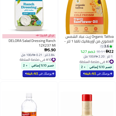
عرض الميجا 📣
Organic Tattva زيت عباد الشمس
DELORA Salad Dressing Ranch
العضوي من أوريغانيك تاتفا 1 لتر -
12X237 Ml
معصور على البارد، زيت طهي غير
3.6
5
5.90
مكرر

22
30.51
خصم 27%

2.84 لتر
|
0.21 /⁨/100 مل⁩
#10 في صلصة السلطة
1 لتر
|
2.20 /⁨/100 مل⁩
أقل سعر في 30 يوم
#7 في صلصة السلطة
#10 في صلصة السلطة
#7 في صلصة السلطة
خصم 10% إضافي
+ 2
خصم 10% إضافي
+ 2
يوصلك في
41 دقيقة
يوصلك في
41 دقيقة