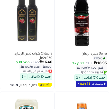
Durra دبس الرمان
Chtaura شراب دبس الرمان،
2x250مل
5.0
1
16.40
23.45
خصم 30%
18.95

20.38
خصم 7%

500 مل
|
3.28 /⁨/100 مل⁩
1 كجم
|
1.90 /⁨/100 جم⁩
أقل سعر في السنة
توصيل مجاني
#11 في صلصة السلطة
أقل سعر في السنة
بتخلّص بسرعة
خصم 10% إضافي
+ 2
خصم 10% إضافي
+ 2
تم بيع +10 مؤخرًا
#11 في صلصة السلطة
يوصلك في
41 دقيقة
احصل عليه خلال
9 - 10
اغسطس