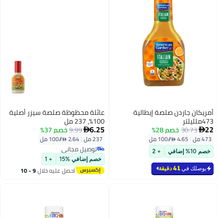
أمريكان جاردن صلصة إيطالية
عائلة محظوظة صلصة سيزر أصلية
473ملليلتر
100%، 237 مل
6.25
22
30.73
خصم 28%
9.99
خصم 37%


473 مل
|
4.65 /⁨/100 مل⁩
237 مل
|
2.64 /⁨/100 مل⁩
توصيل مجاني
خصم 10% إضافي
+ 2
توصيل مجاني
خصم إضافي %15
+ 1
يوصلك في
41 دقيقة
احصل عليه خلال
9 - 10
اغسطس