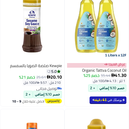
عرض الميجا 📣
Kewpie صلصة الصويا بالسمسم
Organic Tattva Coconut Oil
5.0
2
41.30
55.44
خصم 25%

20.10
25.61
خصم 21%

1 لتر
|
4.13 /⁨/100 مل⁩
210 مل
|
9.57 /⁨/100 مل⁩
توصيل مجاني
خصم 10% إضافي
+ 2
توصيل مجاني
خصم 10% إضافي
+ 2
يوصلك في
41 دقيقة
احصل عليه خلال
9 - 10
اغسطس