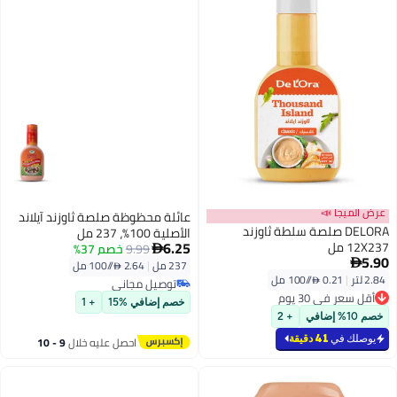
عرض الميجا 📣
عائلة محظوظة صلصة ثاوزند آيلاند
DELORA صلصة سلطة ثاوزند
الأصلية 100%، 237 مل
6.25
12X237 مل
9.99
خصم 37%

5.90

237 مل
|
2.64 /⁨/100 مل⁩
2.84 لتر
|
0.21 /⁨/100 مل⁩
توصيل مجاني
أقل سعر في 30 يوم
توصيل مجاني
خصم إضافي %15
+ 1
أقل سعر في 30 يوم
خصم 10% إضافي
+ 2
يوصلك في
41 دقيقة
احصل عليه خلال
9 - 10
اغسطس