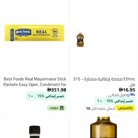
Ethnic صلصة إيطالية ممتازة - 315
Best Foods Real Mayonnaise Stick
مل
Packets Easy Open, Condiment for
351.98
16.95
Sandwiches, Salads, Mayo Made


توصيل مجاني
with 100% Cage Free Eggs, Gluten
خصم إضافي %15
+ 1
توصيل مجاني
Free, 0.38 oz, Pack of 210
خصم إضافي %15
+ 1
احصل عليه خلال
10
اغسطس