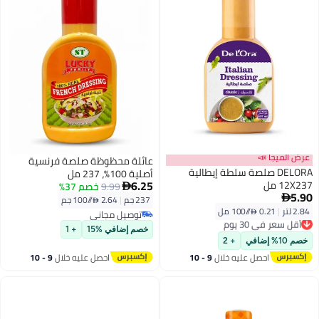
عرض الميجا 📣
عائلة محظوظة صلصة فرنسية
DELORA صلصة سلطة إيطالية
أصلية 100%، 237 مل
6.25
12X237 مل
9.99
خصم 37%

5.90

237 جم
|
2.64 /⁨/100 جم⁩
2.84 لتر
|
0.21 /⁨/100 مل⁩
أقل سعر في 30 يوم
توصيل مجاني
توصيل مجاني
توصيل مجاني
خصم إضافي %15
+ 1
أقل سعر في 30 يوم
خصم 10% إضافي
+ 2
احصل عليه خلال
9 - 10
احصل عليه خلال
9 - 10
اغسطس
اغسطس