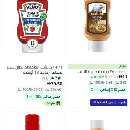
عرض
Heinz كاتشب الطماطم بدون سكر
Excellence صلصة جزيرة الألف
مضاف، زجاجة 13 أونصة
11
17.78
خصم 38%

4.7
1.6K
315 مل
|
3.49 /⁨/100 مل⁩
79.50

384.46 مل
|
20.68 /⁨/100 مل⁩
خصم 10% إضافي
+ 2
خصم إضافي %15
+ 1
يوصلك في
41 دقيقة