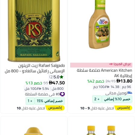
عرض الميجا 📣
Rafael Salgado زيت الزيتون
American Kitchen صلصة سلطة
الإسباني رافائيل سالغادو - 800 مل
إيطالية AK
5.0
2
13.80
24.15
خصم 42%

47.50
55
خصم 13%

96 جم
|
14.38 /⁨/100 جم⁩
800 مل
|
5.94 /⁨/100 مل⁩
#9 في صلصة السلطة
توصيل مجاني
توصيل مجاني
توصيل مجاني
#9 في صلصة السلطة
خصم 10% إضافي
+ 2
خصم إضافي %15
+ 1
احصل عليه خلال
9 - 10
احصل عليه خلال
10
اغسطس
اغسطس