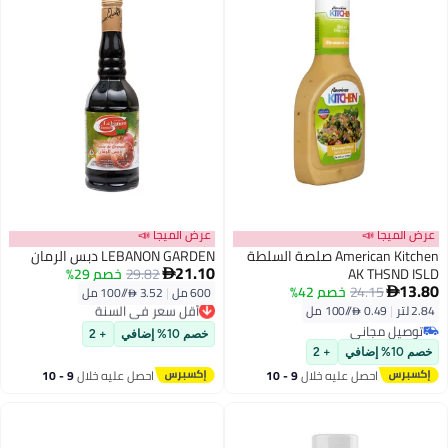
عرض الميجا 📣
عرض الميجا 📣
American Kitchen صلصة السلطة
LEBANON GARDEN دبس الرمان
21.10
AK THSND ISLD
29.82
خصم 29%

13.80
24.15
خصم 42%

600 مل
|
3.52 /⁨/100 مل⁩
أقل سعر في السنة
2.84 لتر
|
0.49 /⁨/100 مل⁩
توصيل مجاني
أقل سعر في السنة
توصيل مجاني
خصم 10% إضافي
+ 2
توصيل مجاني
خصم 10% إضافي
+ 2
احصل عليه خلال
9 - 10
احصل عليه خلال
9 - 10
اغسطس
اغسطس