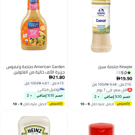
Kewpie صلصة سيزر
American Garden صلصة وغموس
جزيرة الألف خالية من الغلوتين
5.0
1
21.80
والألبان
19.90


473 مل
|
4.61 /⁨/100 مل⁩
210 مل
|
9.48 /⁨/100 مل⁩
أقل سعر في 7 يوم
توصيل مجاني
توصيل مجاني
توصيل مجاني
أقل سعر في 7 يوم
خصم 10% إضافي
+ 2
خصم 10% إضافي
+ 2
احصل عليه خلال
9 - 10
احصل عليه خلال
9 - 10
اغسطس
اغسطس