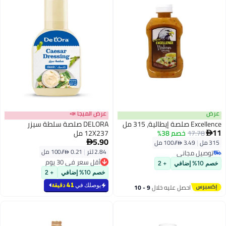
عرض
عرض الميجا 📣
Excellence صلصة إيطالية، 315 مل
DELORA صلصة سلطة سيزر
11
17.78
خصم 38%
12X237 مل

5.90
315 مل
|
3.49 /⁨/100 مل⁩

2.84 لتر
|
0.21 /⁨/100 مل⁩
توصيل مجاني
توصيل مجاني
أقل سعر في 30 يوم
خصم 10% إضافي
+ 2
أقل سعر في 30 يوم
خصم 10% إضافي
+ 2
يوصلك في
41 دقيقة
احصل عليه خلال
9 - 10
اغسطس