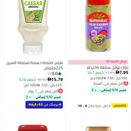
عرض الميجا 📣
هاينز صلصة دسمة لسلطة السيزر
بايارا توابل سلطة 34جرام
225ملليلتر
7.95
13.65
خصم 41%

5.0
1
100 جم
|
7.95 /⁨/100 جم⁩
15.79
أقل سعر في السنة
18.50
خصم 14%

توصيل مجاني
225 مل
|
7.02 /⁨/100 مل⁩
أقل سعر في السنة
أقل سعر في 7 يوم
خصم 10% إضافي
+ 2
أقل سعر في 7 يوم
خصم 10% إضافي
+ 2
يوصلك في
41 دقيقة
احصل عليه خلال
9 - 10
اغسطس