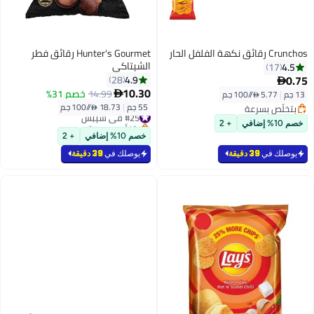
Crunchos رقائق نكهة الفلفل الحار
Hunter's Gourmet رقائق فطر
الشيتاكي
4.5
17
0.75
4.9
28

10.30
14.99
خصم 31%
13 جم
|
5.77 /⁨/100 جم⁩

55 جم
|
18.73 /⁨/100 جم⁩
بتخلّص بسرعة
#25 في شيبس
بتخلّص بسرعة
بتخلّص بسرعة
خصم 10% إضافي
+ 2
#25 في شيبس
خصم 10% إضافي
+ 2
يوصلك في
39 دقيقة
يوصلك في
39 دقيقة