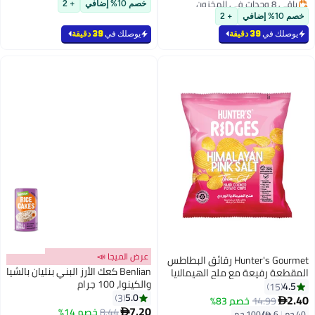
باقي 8 وحدات في المخزون
خصم 10% إضافي
+ 2
بتخلّص بسرعة
أقل سعر في 7 يوم
خصم 10% إضافي
+ 2
#20 في شيبس
يوصلك في
39 دقيقة
يوصلك في
39 دقيقة
عرض الميجا 📣
Hunter's Gourmet رقائق البطاطس
Benlian كعك الأرز البني بنليان بالشيا
المقطعة رفيعة مع ملح الهيمالايا
والكينوا، 100 جرام
الوردي
4.5
15
5.0
3
2.40
14.99
خصم 83%

7.20
8.44
خصم 14%

40 جم
|
6 /⁨/100 جم⁩