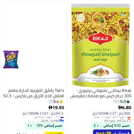
Bikaji بيكاجي تشوباتي بيلبوري -
Taki's رقائق التورتيلا الحارة بطعم
300 جرام كيس مع صلصة | مقرمش
الفلفل الحار الأزرق من تاكيس - 92.3
ومقرمش | مصنوع من مكونات
جرام
3.4
5.0
7
11
طبيعية بالكامل | منتج من الهند
19.95
6.80


300 جم
|
2.27 /⁨/100 جم⁩
92.3 جم
|
21.61 /⁨/100 جم⁩
أقل سعر في 30 يوم
#26 في شيبس
بتخلّص بسرعة
توصيل مجاني
أقل سعر في 30 يوم
#26 في شيبس
خصم 10% إضافي
+ 2
خصم إضافي %15
+ 1
يوصلك في
39 دقيقة