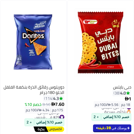
دبي بايتس
دوريتوس رقائق الذرة بنكهة الفلفل
الحلو 180جرام
4.0
38
1
4.3
114

7.60
8.50
خصم 10%
18 جم
|
5.56 /⁨/100 جم⁩

#21 في شيبس
175 جم
|
4.34 /⁨/100 جم⁩
بتخلّص بسرعة
#21 في شيبس
#29 في شيبس
خصم 10% إضافي
+ 2
أقل سعر في 30 يوم
خصم 10% إضافي
+ 2
توصيل مجاني
يوصلك في
39 دقيقة
#29 في شيبس