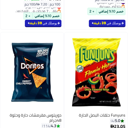
#30 في شيبس
100 جم
|
7.20 /⁨/100 جم⁩
بتخلّص بسرعة
أقل سعر في 30 يوم
#30 في شيبس
باقي 7 وحدات في المخزون
خصم 10% إضافي
+ 2
أقل سعر في 30 يوم
خصم 10% إضافي
+ 2
يوصلك في
39 دقيقة
يوصلك في
39 دقيقة
Funyuns حلقات البصل الحارة
دوريتوس مقرمشات حارة وحلوة
48جرام
5.0
4
23.05
4.3
114
