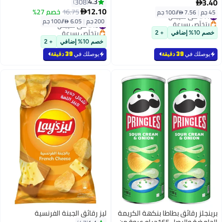
3.40
4.3
308

12.10
16.75
خصم 27%
45 جم
|
7.56 /⁨/100 جم⁩

#41 في شيبس
200 جم
|
6.05 /⁨/100 جم⁩
بتخلّص بسرعة
#19 في شيبس
#41 في شيبس
بتخلّص بسرعة
خصم 10% إضافي
+ 2
#19 في شيبس
خصم 10% إضافي
+ 2
يوصلك في
39 دقيقة
يوصلك في
39 دقيقة
برينجلز رقائق بطاطا بنكهة الكريمة
ليز رقائق الجبنة الفرنسية