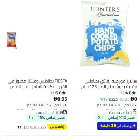
هانترز غورميه رقائق بطاطس
FIESTA بطاطس وفشار مخبوز في
مقلية يدوياً بملح البحر 125جرام
الفرن - نكهة الفلفل الحار الأحمر
5.0
4.8
1
12
8.95
9
10.95
خصم 17%


125 جم
|
7.20 /⁨/100 جم⁩
150 جم
|
5.97 /⁨/100 جم⁩
#22 في شيبس
بتخلّص بسرعة
#18 في شيبس
#22 في شيبس
توصيل مجاني
خصم 10% إضافي
+ 2
خصم إضافي %15
+ 1
باقي 7 وحدات في المخزون
#18 في شيبس
يوصلك في
39 دقيقة
احصل عليه خلال
11
اغسطس