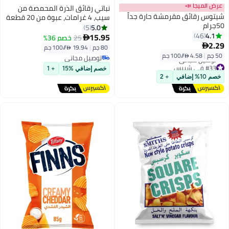
عرض الميجا 📣
نباتي رقائق الذرة المحمصة من
شيتوس رقائق مقرمشة حارة جداً
سيب، 4 غرامات، عبوة من 20 قطعة
50جرام
5.0
5
4.1
46
15.95
25
خصم 36%

2.29

80 جم
|
19.94 /⁨/100 جم⁩
50 جم
|
4.58 /⁨/100 جم⁩
توصيل مجاني
#33 في شيبس
توصيل مجاني
خصم إضافي %15
+ 1
أقل سعر في 30 يوم
خصم 10% إضافي
+ 2
توصيل مجاني
#33 في شيبس