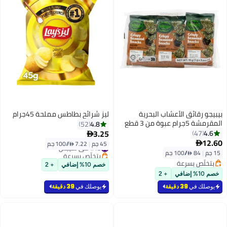
بيبيجو رقائق الأعشاب البحرية
ليز شرائح بطاطس مملحة 45جرام
المقرمشة 5جرام عبوة من 3 قطع
4.8
52
3.25
4.6
47

12.60

45 جم
|
7.22 /⁨/100 جم⁩
#13 في شيبس
15 جم
|
84 /⁨/100 جم⁩
بتخلّص بسرعة
#13 في شيبس
بتخلّص بسرعة
خصم 10% إضافي
+ 2
بتخلّص بسرعة
خصم 10% إضافي
+ 2
يوصلك في
39 دقيقة
يوصلك في
39 دقيقة