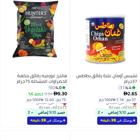
تشيبس أومان علبة رقائق بطاطس
هانترز غورميه رقائق بنكهة
37جرام
الخضراوات المشكلة 75جرام
4.0
4.4
50
31
9.30
2.65
9.94
خصم 6%


37 جم
|
7.16 /⁨/100 جم⁩
75 جم
|
12.40 /⁨/100 جم⁩
#12 في شيبس
#15 في شيبس
بتخلّص بسرعة
بتخلّص بسرعة
#12 في شيبس
#15 في شيبس
خصم 10% إضافي
+ 2
خصم 10% إضافي
+ 2
يوصلك في
39 دقيقة
يوصلك في
39 دقيقة