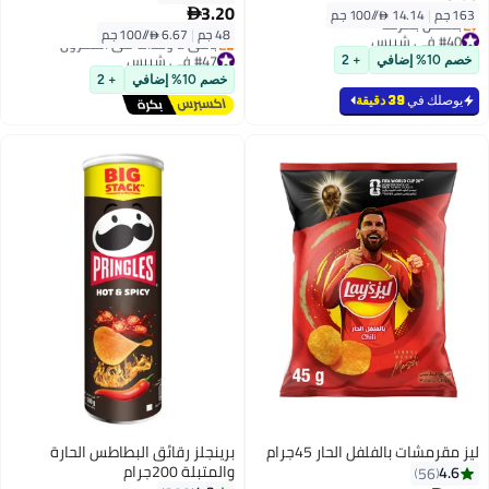
3.20
163 جم
|
14.14 /⁨/100 جم⁩

48 جم
|
6.67 /⁨/100 جم⁩
#40 في شيبس
أقل سعر في 30 يوم
#47 في شيبس
خصم 10% إضافي
+ 2
بتخلّص بسرعة
توصيل مجاني
خصم 10% إضافي
+ 2
#40 في شيبس
باقي 2 وحدات في المخزون
يوصلك في
39 دقيقة
#47 في شيبس
ليز مقرمشات بالفلفل الحار 45جرام
برينجلز رقائق البطاطس الحارة
والمتبلة 200جرام
4.6
56