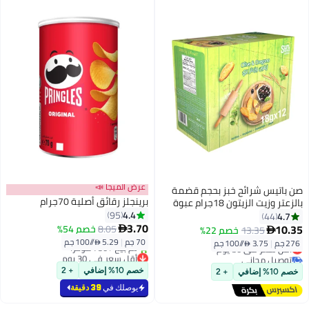
عرض الميجا 📣
صن باتيس شرائح خبز بحجم قضمة
برينجلز رقائق أصلية 70جرام
بالزعتر وزيت الزيتون 18جرام عبوة
4.4
من 12 قطعة
95
4.7
44
3.70
10.35
8.05
خصم 54%
13.35
خصم 22%


70 جم
|
5.29 /⁨/100 جم⁩
276 جم
|
3.75 /⁨/100 جم⁩
أقل سعر في 30 يوم
أقل سعر في 30 يوم
توصيل مجاني
بتخلّص بسرعة
أقل سعر في 30 يوم
خصم 10% إضافي
+ 2
خصم 10% إضافي
+ 2
تم بيع +750 مؤخرًا
أقل سعر في 30 يوم
يوصلك في
39 دقيقة