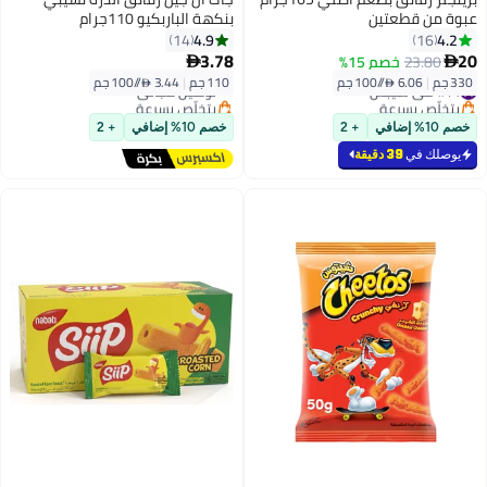
عبوة من قطعتين
بنكهة الباربكيو 110جرام
4.9
4.2
14
16
3.78
20
23.80
خصم 15%


330 جم
|
6.06 /⁨/100 جم⁩
110 جم
|
3.44 /⁨/100 جم⁩
#14 في شيبس
توصيل مجاني
بتخلّص بسرعة
بتخلّص بسرعة
#14 في شيبس
توصيل مجاني
خصم 10% إضافي
+ 2
خصم 10% إضافي
+ 2
يوصلك في
39 دقيقة