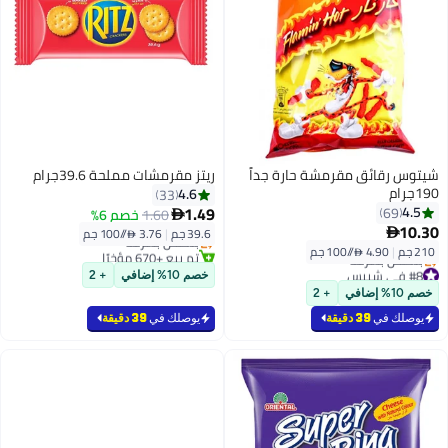
شيتوس رقائق مقرمشة حارة جداً
ريتز مقرمشات مملحة 39.6جرام
190جرام
4.6
33
1.49
4.5
69
1.60
خصم 6%

10.30

39.6 جم
|
3.76 /⁨/100 جم⁩
بتخلّص بسرعة
210 جم
|
4.90 /⁨/100 جم⁩
تم بيع +670 مؤخرًا
بتخلّص بسرعة
#8 في شيبس
خصم 10% إضافي
+ 2
أقل سعر في 7 يوم
خصم 10% إضافي
+ 2
بتخلّص بسرعة
#8 في شيبس
يوصلك في
39 دقيقة
يوصلك في
39 دقيقة