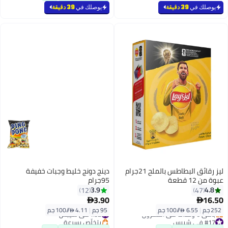
يوصلك في
39 دقيقة
يوصلك في
39 دقيقة
ليز رقائق البطاطس بالملح 21جرام
دينج دونج خليط وجبات خفيفة
عبوة من 12 قطعة
95جرام
3.9
4.8
12
47
3.90
16.50


252 جم
|
6.55 /⁨/100 جم⁩
95 جم
|
4.11 /⁨/100 جم⁩
#32 في شيبس
#17 في شيبس
بتخلّص بسرعة
أقل سعر في 7 يوم
#32 في شيبس