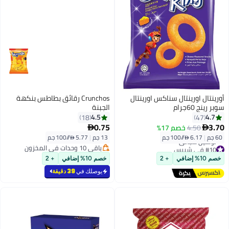
أورينتال اورينتال سناكس اورينتال
Crunchos رقائق بطاطس بنكهة
سوبر رينج 60جرام
الجبنة
4.5
4.7
18
47
0.75
3.70
4.50
خصم 17%


60 جم
|
6.17 /⁨/100 جم⁩
13 جم
|
5.77 /⁨/100 جم⁩
#10 في شيبس
باقي 10 وحدات في المخزون
أقل سعر في 30 يوم
باقي 10 وحدات في المخزون
خصم 10% إضافي
+ 2
خصم 10% إضافي
+ 2
توصيل مجاني
#10 في شيبس
يوصلك في
39 دقيقة