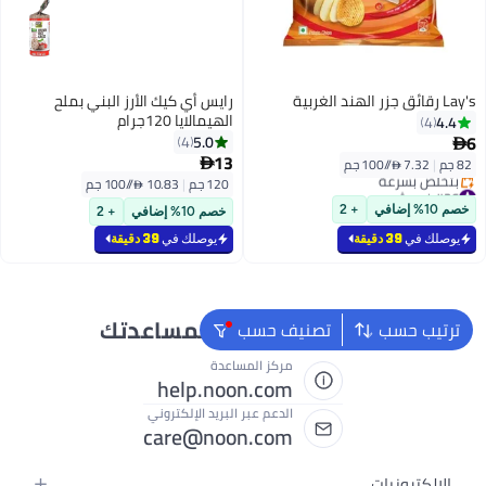
Lay's رقائق جزر الهند الغربية
رايس أي كيك الأرز البني بملح
الهيمالايا 120جرام
4.4
4
6
5.0
4

13
82 جم
|
7.32 /⁨/100 جم⁩

120 جم
|
10.83 /⁨/100 جم⁩
#36 في شيبس
أقل سعر في 30 يوم
خصم 10% إضافي
+ 2
خصم 10% إضافي
+ 2
بتخلّص بسرعة
#36 في شيبس
يوصلك في
39 دقيقة
يوصلك في
39 دقيقة
نحن دائماً جاهزون لمساعدتك
ترتيب حسب
تصنيف حسب
مركز المساعدة
help.noon.com
الدعم عبر البريد الإلكتروني
care@noon.com
الإلكترونيات