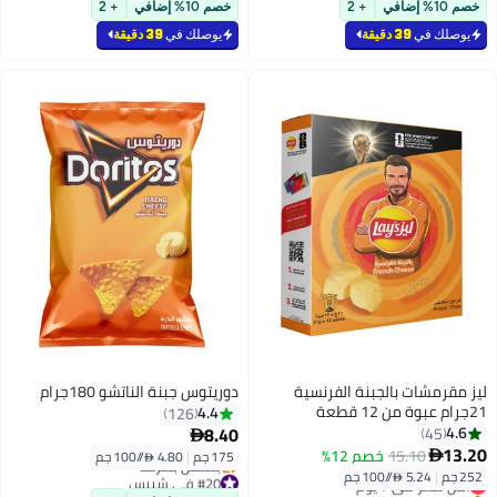
خصم 10% إضافي
+ 2
خصم 10% إضافي
+ 2
باقي 6 وحدات في المخزون
#17 في شيبس
يوصلك في
39 دقيقة
يوصلك في
39 دقيقة
ليز مقرمشات بالجبنة الفرنسية
دوريتوس جبنة الناتشو 180جرام
21جرام عبوة من 12 قطعة
4.4
126
8.40
4.6
45

13.20
15.10
خصم 12%

175 جم
|
4.80 /⁨/100 جم⁩
252 جم
|
5.24 /⁨/100 جم⁩
#20 في شيبس
أقل سعر في 7 يوم
أقل سعر في 7 يوم