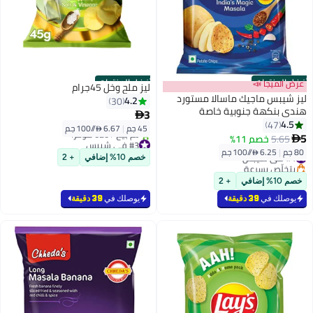
أفضل المنتجات
أفضل المنتجات
عرض الميجا 📣
ليز ملح وخل 45جرام
ليز شيبس ماجيك ماسالا مستورد
4.2
30
هندي بنكهة جنوبية خاصة
3

4.5
47
45 جم
|
6.67 /⁨/100 جم⁩
5
5.65
خصم 11%

#3 في شيبس
80 جم
|
6.25 /⁨/100 جم⁩
بتخلّص بسرعة
#4 في شيبس
خصم 10% إضافي
+ 2
تم بيع +620 مؤخرًا
بتخلّص بسرعة
#3 في شيبس
#4 في شيبس
خصم 10% إضافي
+ 2
يوصلك في
39 دقيقة
يوصلك في
39 دقيقة