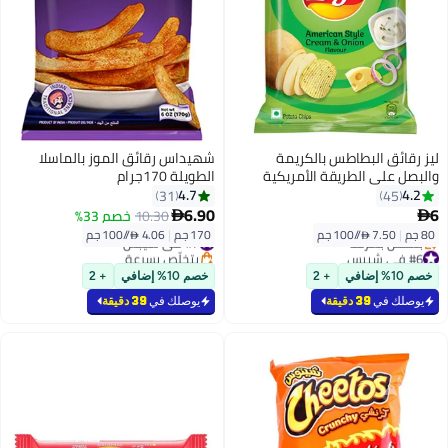
ليز رقائق البطاطس بالكريمة
شهيداس رقائق الموز بالماسلا
والبصل على الطريقة الأمريكية
الطويلة 170جرام
مستوردة من الهند
4.7
4.2
31
45
6.90
6
10.30
خصم 33%


80 جم
|
7.50 /⁨/100 جم⁩
170 جم
|
4.06 /⁨/100 جم⁩
#7 في شيبس
#6 في شيبس
بتخلّص بسرعة
أقل سعر في 7 يوم
#7 في شيبس
خصم 10% إضافي
+ 2
خصم 10% إضافي
+ 2
بتخلّص بسرعة
#6 في شيبس
يوصلك في
39 دقيقة
يوصلك في
39 دقيقة