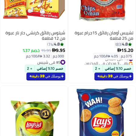
تشيبس أومان رقائق 15جرام عبوة
شيتوس رقائق كرنشي حار نار عبوة
من 25 قطعة
من 12 قطعة
4.8
4.8
74
83
9.95
15.20
15.95
خصم 37%


375 جم
|
4.05 /⁨/100 جم⁩
300 جم
|
3.32 /⁨/100 جم⁩
#2 في شيبس
باقي 3 وحدات في المخزون
#5 في شيبس
#2 في شيبس
#5 في شيبس
خصم 10% إضافي
+ 2
خصم 10% إضافي
+ 2
يوصلك في
39 دقيقة
يوصلك في
39 دقيقة