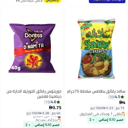
احصل عليه خلال
11
اغسطس
سالاد رقائق بطاطس سلاطة 75جرام
دوريتوس رقائق التورتيلا الحارة من
ديناميتا فلامين
4.5
39
4
4.6
19

3.75
75 جم
|
5.33 /⁨/100 جم⁩

40 جم
|
9.38 /⁨/100 جم⁩
باقي 7 وحدات في المخزون
#39 في شيبس
باقي 7 وحدات في المخزون
بتخلّص بسرعة
خصم 10% إضافي
+ 2
#39 في شيبس
خصم 10% إضافي
+ 2