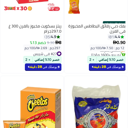
أفضل المنتجات
بفك دبي رقائق البطاطس المخبوزة
ريتز بسكويت مخبوز بالفرن 300 غ
في الفرن
297.0جرام
4.9
4.4
35
81
#1 في شيبس
8
0.90
9.30
خصم 13%


أقل سعر في 7 يوم
12 جم
|
7.50 /⁨/100 جم⁩
297 جم
|
2.69 /⁨/100 جم⁩
بتخلّص بسرعة
تم بيع +1600 مؤخرًا
#27 في شيبس
#1 في شيبس
#27 في شيبس
خصم 10% إضافي
+ 2
خصم 10% إضافي
+ 2
يوصلك في
39 دقيقة
يوصلك في
39 دقيقة