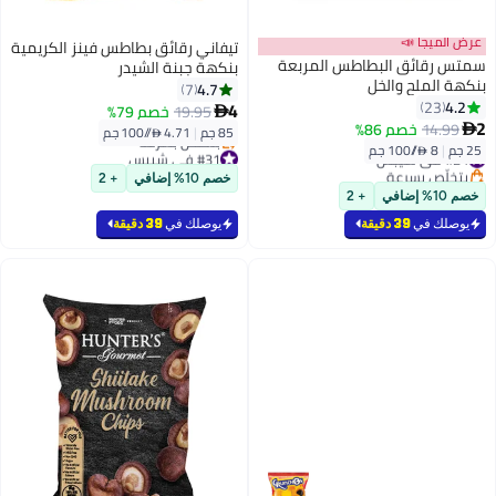
عرض الميجا 📣
تيفاني رقائق بطاطس فينز الكريمية
سمتس رقائق البطاطس المربعة
بنكهة جبنة الشيدر
بنكهة الملح والخل
4.7
7
4.2
23
4
19.95
خصم 79%

2
14.99
خصم 86%

85 جم
|
4.71 /⁨/100 جم⁩
25 جم
|
8 /⁨/100 جم⁩
#24 في شيبس
#31 في شيبس
بتخلّص بسرعة
أقل سعر في 7 يوم
خصم 10% إضافي
+ 2
#24 في شيبس
بتخلّص بسرعة
خصم 10% إضافي
+ 2
#31 في شيبس
يوصلك في
39 دقيقة
يوصلك في
39 دقيقة