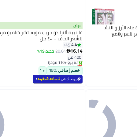
عرض
و بخلاصة ماء الأرز و النشا
غارنييه ألترا دو جريب مويستشر شامبو مرط
للشعر الجاف – ٤٠٠ مل
4.4
45
16.14
20.04
خصم 19%

400 مل
أقل سعر في 7 يوم
بتخلّص بسرعة
خصم إضافي %15
+ 1
تم بيع +110 مؤخرًا
أقل سعر في 7 يوم
يوصلك في
1 ساعة 2 دقيقة