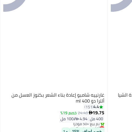
 الشيا
غارنييه شامبو إعادة بناء الشعر بكنوز العسل من
ألترا دو 400 ml
4.4
151
19.75
24.40
خصم 19%

400 مل
|
4.94 /⁨/100 مل⁩
أقل سعر في 7 يوم
بتخلّص بسرعة
خصم إضافي %15
+ 1