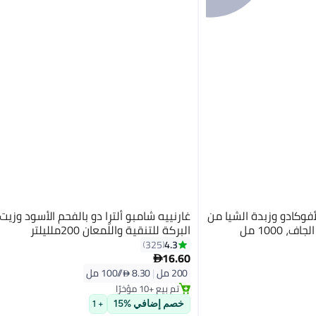
 الأفوكادو وزبدة الشيا من
غارنييه شامبو ألترا دو بالفحم الأسود وزيت
 1000 مل
البركة للتنقية واللّمعان 200ملليلتر
4.3
325
16.60

200 مل
|
8.30 /⁨/100 مل⁩
تم بيع +10 مؤخرًا
تم بيع +10 مؤخرًا
خصم إضافي %15
+ 1