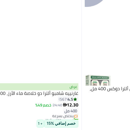
عرض
garnier شامبو حليب اللوز من ألترا دوكس 400 مل،
غارنييه شامبو ألترا دو خلاصة ماء الأرز، 400 مل
4.5
567
12.30
24.40
خصم 49%

400 مل
بتخلّص بسرعة
تم بيع +180 مؤخرًا
بتخلّص بسرعة
خصم إضافي %15
+ 1