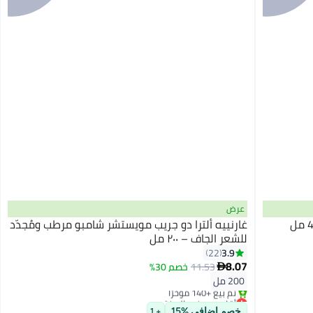
عرض
غارنييه ألترا دو جريب مويستشر شامبو مرطب ومُجدّد
للشعر الجاف – ٢٠٠ مل
3.9
22
8.07
11.53
خصم 30%

200 مل
أقل سعر في السنة
بتخلّص بسرعة
خصم إضافي %15
+ 1