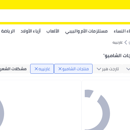
اء النساء
مستلزمات الأم والبيبي
الألعاب
أزياء الأولاد
الرياضة
غارنييه
جات الشامبو
"
تارجت هير
منتجات الشامبو
غارنييه
مشكلات الشعر