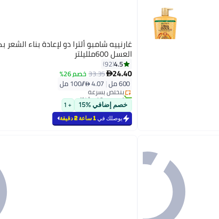
غارنييه شامبو ألترا دو لإعادة بناء الشعر بك
العسل 600ملليلتر
4.5
92
24.40
33.35
خصم 26%

600 مل
|
4.07 /⁨/100 مل⁩
بتخلّص بسرعة
تم بيع +40 مؤخرًا
بتخلّص بسرعة
خصم إضافي %15
+ 1
يوصلك في
1 ساعة 2 دقيقة