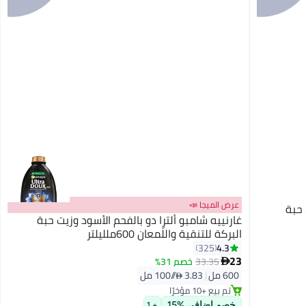
عرض الميجا 📣
 حبة
غارنييه شامبو ألترا دو بالفحم الأسود وزيت حبة
البركة للتنقية واللّمعان 600ملليلتر
4.3
325
23
33.35
خصم 31%

600 مل
|
3.83 /⁨/100 مل⁩
تم بيع +10 مؤخرًا
تم بيع +10 مؤخرًا
خصم إضافي %15
+ 1