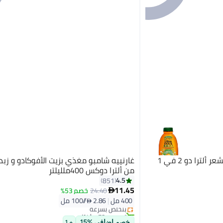
garnier شامبو وفك تشابك الشعر ألترا دو 2 في 1
غارنييه شامبو مغذي بزيت الأفوكادو و زبدة
من ألترا دوكس 400ملليلتر
4.5
851
11.45
24.40
خصم 53%

400 مل
|
2.86 /⁨/100 مل⁩
بتخلّص بسرعة
تم بيع +70 مؤخرًا
بتخلّص بسرعة
خصم إضافي %15
+ 1