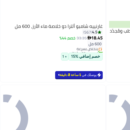
غارنييه شامبو ألترا دو خلاصة ماء الأرز، 600 مل
ب ومُجدّد
4.5
567
18.45
33.35
خصم 44%

600 مل
بتخلّص بسرعة
تم بيع +80 مؤخرًا
بتخلّص بسرعة
خصم إضافي %15
+ 1
يوصلك في
1 ساعة 2 دقيقة