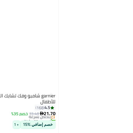
للأطفال
4.5
168
21.70
33.48
بتخلّص بسرعة
خصم 35%

تم بيع +80 مؤخرًا
بتخلّص بسرعة
خصم إضافي %15
+ 1