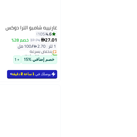
غارنييه شامبو الترا دوكس
4.6
105
27.01
37.74
خصم 28%

1 لتر
|
2.70 /⁨/100 مل⁩
بتخلّص بسرعة
تم بيع +20 مؤخرًا
بتخلّص بسرعة
خصم إضافي %15
+ 1
يوصلك في
1 ساعة 2 دقيقة