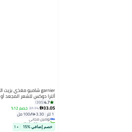
garnier شامبو مغذي بزيت
ألترا دوكس للشعر المجعد أو الجاف،
4.7
395
33.05
37.74
خصم 12%

1 لتر
|
3.30 /⁨/100 مل⁩
توصيل مجاني
تم بيع +30 مؤخرًا
توصيل مجاني
خصم إضافي %15
+ 1