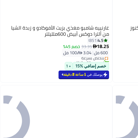
نوز
غارنييه شامبو مغذي بزيت الأفوكادو و زبدة الشيا
من ألترا دوكس أبيض 600ملليلتر
4.5
851
18.25
33.35
خصم 45%

600 مل
|
3.04 /⁨/100 مل⁩
بتخلّص بسرعة
تم بيع +50 مؤخرًا
بتخلّص بسرعة
خصم إضافي %15
+ 1
يوصلك في
1 ساعة 2 دقيقة