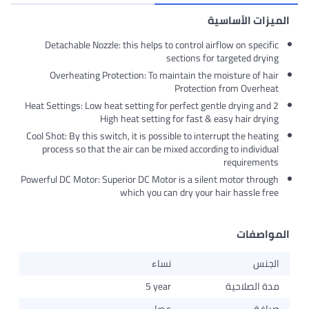
ت الأساسية
Detachable Nozzle: this helps to control airflow on spe
sections for targeted d
Overheating Protection: To maintain the moisture of
Protection from Ove
2 Heat Settings: Low heat setting for perfect gentle drying 
High heat setting for fast & easy hair d
Cool Shot: By this switch, it is possible to interrupt the h
process so that the air can be mixed according to indiv
require
Powerful DC Motor: Superior DC Motor is a silent motor th
which you can dry your hair hassle
فات
س
نساء
لصلاحية
5 year