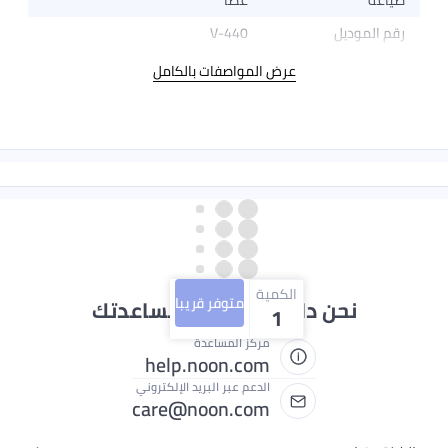
ة
عصا
لموديل
V-440
عرض المواصفات بالكامل
الكمية
متوفر قريبا
نحن دائماً جاهزون لمساعدتك
1
مركز المساعدة
help.noon.com
الدعم عبر البريد الإلكتروني
care@noon.com