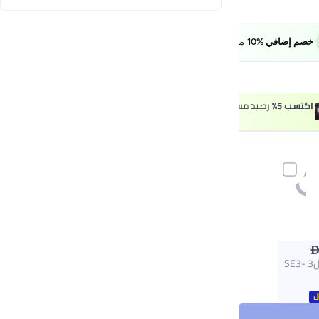
FAB10
خصم إضافي %10
معرفة المزيد
اكتسب 5%
رصيد مسترجع مع بطاقة نون one الائتمانية.
قدّم الحين
براون سيلك ابيل3 SE3-