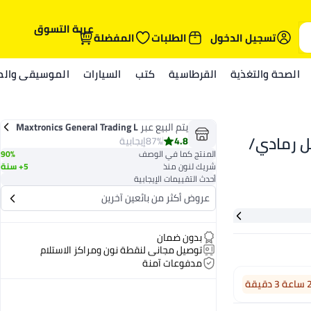
عربة التسوق
تسجيل الدخول
الطلبات
المفضلة
الصحة والتغذية
القرطاسية
كتب
السيارات
الموسيقى والمي
يتم البيع عبر
Maxtronics General Trading L
5 قابلة للغسل رمادي/
LC
4.8
87%
إيجابية
المنتج كما في الوصف
90%
شريك لنون منذ
5+ سنة
أحدث التقييمات الإيجابية
عروض أكثر من بائعين آخرين
بدون ضمان
توصيل مجاني لنقطة نون ومراكز الاستلام
مدفوعات آمنة