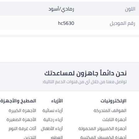
اللون
رمادي/أسود
رقم الموديل
hc5630
نحن دائماً جاهزون لمساعدتك
تواصل معنا من خلال أي من قنوات الدعم التالية:
الإلكترونيات
الأزياء
المطبخ والأجهزة 
الهواتف المتحركة
أزياء نسائية
الأجهزة الكبيرة
أجهزة التابلت
أزياء رجالية
الأجهزة الصغيرة
أجهزة الكمبيوتر المحمولة
أزياء الأطفال
أثاث غرفة النوم
أجهزة الكمبيوتر المكتبية
العطور
التخزين