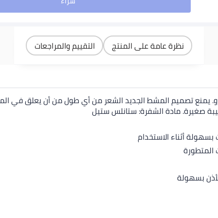
شراء
IPX6، وتقنية سيراميك
SkinSafe، ومحرك
QuietRun بسرعة 7000
دورة في الدقيقة،
ومصباح LED 4000 كلفن
نظرة عامة على المنتج
التقييم والمراجعات
للمناطق ذات الإضاءة
المنخفضة، وقفل السفر،
ووقت تشغيل 90 دقيقة
وشحن سريع
رو. يمنع تصميم المشط الجديد الشعر من أي طول من أن يعلق في 
ة صغيرة. مادة الشفرة: ستانلس ستيل
بسهولة أثناء الاستخدام
 المتطورة
لأذن بسهولة