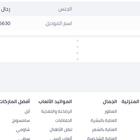
الجنس
رجال
اسم الموديل
5630
المنزلية
الجمال
المواليد الألعاب
أفضل الماركات
العطور
الرضاعة والتغذية
أبل
العناية بالبشرة
الحفاضات
سامسونج
العناية بالشعر
تنقل الأطفال
شاومي
العناية الشخصية
ألعاب البيبي
سوني