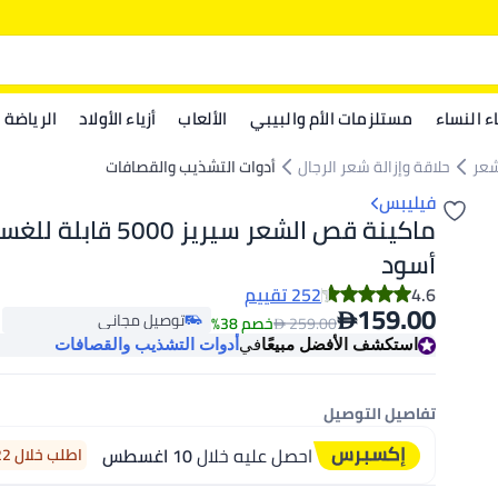
اء النساء
مستلزمات الأم والبيبي
الألعاب
أزياء الأولاد
الرياضة
شعر
حلاقة وإزالة شعر الرجال
أدوات التشذيب والقصافات
فيليبس
ماكينة قص الشعر سيريز 000
أسود
4.6
252 تقييم

159.00
توصيل مجاني

259.00
خصم 38%
باقي 2 وحدات في المخزون
استكشف الأفضل مبيعًا
في
أدوات التشذيب والقصافات
توصيل مجاني
تفاصيل التوصيل
احصل عليه خلال
10 اغسطس
اطلب خلال 22 ساعة 3 دقيقة