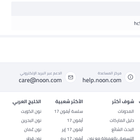
hc
مركز المساعدة
الدعم عبر البريد الإلكتروني
care@noon.com
help.noon.com
شوف أكثر
الأكثر شعبية
الخليج العربي
المدونات
سلسة أيفون 17
نون الكويت
دليل الماركات
أيفون 17
نون البحرين
البحث الشائع
أيفون 17 إير
نون عُمان
التسويق بالعمولة مع نون
أيفون 17 برو
نون قطر