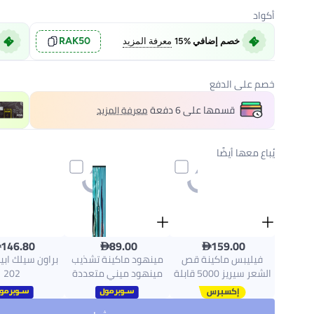
أكواد
RAK50
خصم إضافي %15
معرفة المزيد
خصم على الدفع
قسمها على 6 دفعة
معرفة المزيد
يُباع معها أيضًا



146.80
89.00
159.00
فيليبس ماكينة قص
مينهود ماكينة تشذيب
الشعر سيريز 5000 قابلة
مينهود ميني متعددة
202
للغسل رمادي/أسود
الاستخدامات للرجال
بتصميم مقاوم للماء