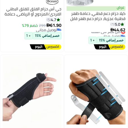
عرض
جي أس حزام الفتق للفتق البطني
كيلا حزام دعم قطني، دعامة ظهر
الفردي/المزدوج أو الرياضي، دعامة
قطنية عجزية، حزام دعم ظهر قابل
دعم الفتق للرجال والنساء حزام
4.7
5
للتهوية، لتخفيف آلام أسفل الظهر،
5.0
1
الإنعاش الإغاثة من الألم مع وسادتي
61.90
299
خصم 79%

مُدفأ ومُشد للانزلاق الغضروفي،
44.62
ضغط قابلتين للإزاحة مادة مريحة
أقل سعر في السنة
توصيل مجاني

وعرق النسا، والجنف (متوسط)
توصيل مجاني
(أسود، L)
توصيل مجاني
خصم إضافي %15
+ 1
أقل سعر في السنة
خصم إضافي %15
+ 1