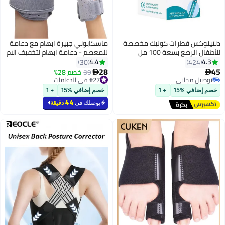
دنتينوكس قطرات كوليك مخصصة
ماسكابوني جبيرة ابهام مع دعامة
للأطفال الرضع بسعة 100 مل
للمعصم - دعامة ابهام لتخفيف الام
النفق الرسغي او التهاب الاوتار،
4.4
4.3
30
424
دعامة معصم تناسب اليدين اليسرى
28
45
39
خصم 28%


واليمنى
توصيل مجاني
#27 في الدعامات
توصيل مجاني
#27 في الدعامات
خصم إضافي %15
+ 1
خصم إضافي %15
+ 1
يوصلك في
44 دقيقة