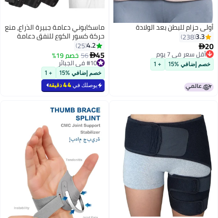
أولي حزام للبطن بعد الولادة
ماسكابوني دعامة جبيرة الذراع، منع
حركة كسور الكوع للنفق دعامة
3.3
238
تثبيت جبيرة ذراع مفصل الكوع،
20
4.2
25

45
أقل سعر في 7 يوم
56
خصم 19%

أقل سعر في 7 يوم
#10 في الجبائر
خصم إضافي %15
+ 1
#10 في الجبائر
خصم إضافي %15
+ 1
يوصلك في
44 دقيقة