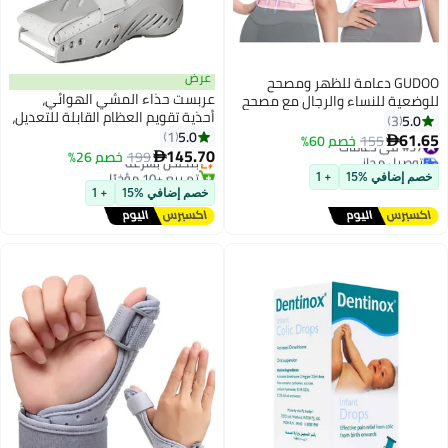
عرض
GUDOO دعامة للظهر ومصحح
عربست حذاء المشي الهوائي،
للوضعية للنساء والرجال مع مصحح
أحذية تقويم العظام القابلة للتعديل،
للظهر لتصحيح الجنف والظهر
5.0
3
#25 في الدعامات
دعامة طبية للمشي، مناسبة
5.0
المستدير وتخفيف آلام الظهر ودعم
1
61.65
#37 في دعامات
توصيل مجاني
155
خصم 60%

للتعافي من التواء الكاحل والكسور
145.70
تصحيح العمود الفقري قابل للتعديل
توصيل مجاني
بتخلّص بسرعة
199
خصم 26%

(يسار)
#37 في دعامات
تم بيع +10 مؤخرًا
لتدريب الوضعية الوردية
خصم إضافي %15
+ 1
#25 في الدعامات
خصم إضافي %15
+ 1