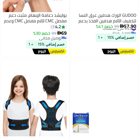
GUDOO الورك هدفين عرق النسا
بوليشد دعامة الإبهام، مثبت دعم
لتخفيف الآلام هدفين الفخذ يدعم
مفصل CMC لآلام مفصل CMC وعدم
57.90
#45 في الدعامات
99
خصم 41%
الفخذ أوتار الركبة ضغط دعم التفاف
الاستقرار والتهاب الأوتار، دعامة دعم
4.2
7

توصيل مجاني
لتخفيف آلام عرق النسا
الإبهام خفيفة الوزن وقابلة للتعديل
69
99
خصم 30%

#45 في الدعامات
للرجال والنساء (رمادي - يمين)
توصيل مجاني
خصم إضافي %15
+ 1
توصيل مجاني
خصم إضافي %15
+ 1