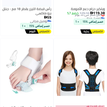
ويلكير حزام دعم الأمومة
رأس قبضة الليزر بقطر 18 مم - جنتل
119.38
أقل سعر في 30 يوم
129.16
خصم 7%
برو ماكسي

59
توصيل مجاني

أقل سعر في 30 يوم
توصيل مجاني
خصم إضافي %15
+ 1
توصيل مجاني
خصم إضافي %15
+ 1
عرض الميجا 📣