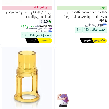
عرض
عرض الميجا 📣
كيلا دعامة معصم بثلاث جبائر
لي يوان الإبهام تقسيم دعم قوس
معدنية، جبيرة معصم لمتلازمة
لليد اليمنى واليسار
34
النفق الرسغي ليلاً ونهاراً للرجال
5.0
5

توصيل مجاني
والنساء، جبيرة معصم لتخفيف آلام
23.15
#41 في الدعامات
49
خصم 52%

توصيل مجاني
التهاب الأوتار والتهاب المفاصل،
توصيل مجاني
خصم إضافي %15
+ 1
#41 في الدعامات
والالتواءات، وحماية رياضية (يسار،
خصم إضافي %15
+ 1
يسار)