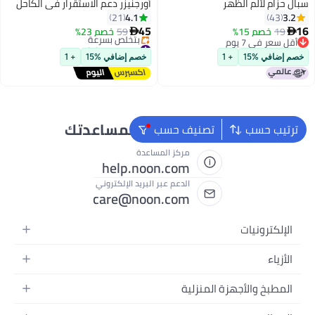
سبال حزام لألم الظهر
أورجنيزر دعم الاستقرار في الكاحل
4.1
3.2
21
43
45
16
19
خصم 15%
59
خصم 23%


أقل سعر في 7 يوم
#13 في دعامات
أقل سعر في 7 يوم
توصيل مجاني
خصم إضافي %15
+ 1
خصم إضافي %15
+ 1
بتخلّص بسرعة
#13 في دعامات
نحن دائماً جاهزون لمساعدتك
ترتيب حسب
تصنيف حسب
مركز المساعدة
help.noon.com
الدعم عبر البريد الإلكتروني
care@noon.com
الإلكترونيات
الهواتف المتحركة
الأزياء
أجهزة التابلت
أزياء نسائية
المطبخ والأجهزة المنزلية
أجهزة الكمبيوتر المحمولة
أزياء رجالية
الأجهزة الكبيرة