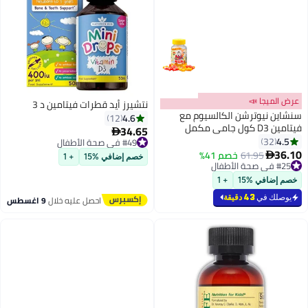
عرض الميجا 📣
نتشيرز أيد قطرات فيتامين د 3
سنشاين نيوترشن الكالسيوم مع
4.6
12
فيتامين D3 كول جامي مكمل
34.65
#49 في صحة الأطفال

غذائي 60 قرص مضغ
4.5
32
توصيل مجاني
36.10
تم بيع +10 مؤخرًا
#25 في صحة الأطفال
61.95
خصم 41%

خصم إضافي %15
+ 1
#49 في صحة الأطفال
بتخلّص بسرعة
تم بيع +20 مؤخرًا
خصم إضافي %15
+ 1
#25 في صحة الأطفال
يوصلك في
43 دقيقة
احصل عليه خلال
9 اغسطس