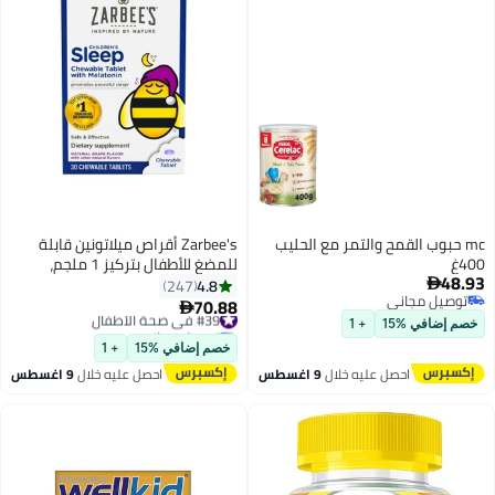
mc حبوب القمح والتمر مع الحليب
Zarbee's أقراص ميلاتونين قابلة
400غ
للمضغ للأطفال بتركيز 1 ملجم،
48.93
مكمل فعال للنوم بنكهة العنب
4.8
247

توصيل مجاني
الطبيعي للأطفال من سن 3 سنوات
70.88
#39 في صحة الأطفال

توصيل مجاني
فما فوق، 30 قرصًا
توصيل مجاني
خصم إضافي %15
+ 1
تم بيع +10 مؤخرًا
خصم إضافي %15
+ 1
#39 في صحة الأطفال
احصل عليه خلال
9 اغسطس
احصل عليه خلال
9 اغسطس