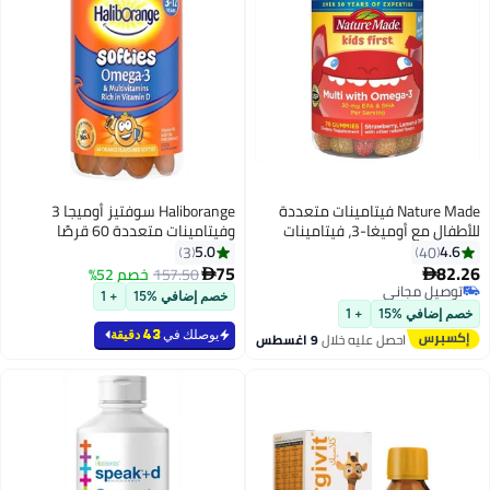
Nature Made فيتامينات متعددة
Haliborange سوفتيز أوميجا 3
للأطفال مع أوميغا-3، فيتامينات
وفيتامينات متعددة 60 قرصًا
ومعادن للأطفال لدعم التغذية، 70
5.0
4.6
3
40
حبة جيلاتينية للأطفال
75
82.26
157.50
خصم 52%


توصيل مجاني
خصم إضافي %15
+ 1
توصيل مجاني
خصم إضافي %15
+ 1
يوصلك في
43 دقيقة
احصل عليه خلال
9 اغسطس