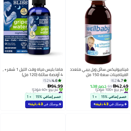
فيتابيوتيكس سائل ويل بيبي متعدد
ماما بليس مياه وقت الليل 1 شهر+ ،
الفيتامينات سعة 150 مل
4 أونصة سائلة (120 مل)
4.6
4.7
524
62
94.99
42.49
69
خصم 38%


#5 في صحة الأطفال
#10 في صحة الأطفال
أقل سعر في 7 يوم
توصيل مجاني
خصم إضافي %15
+ 1
خصم إضافي %15
+ 1
بتخلّص بسرعة
بتخلّص بسرعة
تم بيع +100 مؤخرًا
تم بيع +40 مؤخرًا
يوصلك في
43 دقيقة
يوصلك في
43 دقيقة
#5 في صحة الأطفال
#10 في صحة الأطفال