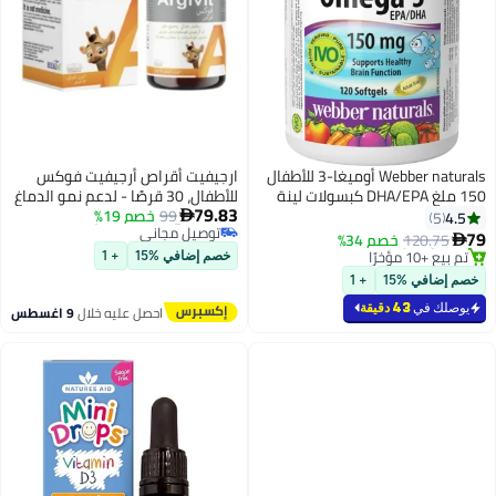
Webber naturals أوميغا-3 للأطفال
ارجيفيت أقراص أرجيفيت فوكس
150 ملغ DHA/EPA كبسولات لينة
للأطفال، 30 قرصًا - لدعم نمو الدماغ
79.83
لدعم الدماغ والرؤية والقلب 120
99
والذاكرة والتركيز
خصم 19%
4.5

5
#33 في صحة الأطفال
كبسولة قابلة للمضغ
79
120.75
خصم 34%

توصيل مجاني
بتخلّص بسرعة
خصم إضافي %15
+ 1
#33 في صحة الأطفال
تم بيع +10 مؤخرًا
خصم إضافي %15
+ 1
بتخلّص بسرعة
يوصلك في
43 دقيقة
احصل عليه خلال
9 اغسطس