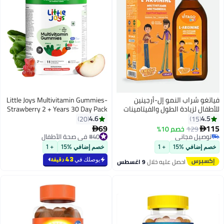
فياتغو شراب النمو إل-أرجينين
Little Joys Multivitamin Gummies-
للأطفال لزيادة الطول والفيتامينات
Strawberry 2 + Years 30 Day Pack
المتعددة للأولاد - 150 مل
Vit C, D, A And Dha No
4.6
4.5
20
15
Preservatives Gluten Free
69
115
129
خصم 10%
#40 في صحة الأطفال


توصيل مجاني
بتخلّص بسرعة
توصيل مجاني
تم بيع +30 مؤخرًا
خصم إضافي %15
+ 1
خصم إضافي %15
+ 1
#40 في صحة الأطفال
يوصلك في
43 دقيقة
احصل عليه خلال
9 اغسطس