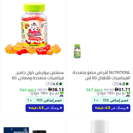
NUTRITIONL أقراص مضغ متعددة
سنشاين نيوترشن كول جاميز،
الفيتامينات للأطفال 60 إس
فيتامينات متعددة ومعادن، 60
علكة
4.6
4.8
73
25
38.13
31.71
60.90
خصم 47%
68.25
خصم 44%


#3 في صحة الأطفال
#4 في صحة الأطفال
أقل سعر في 7 يوم
أقل سعر في 7 يوم
خصم إضافي %15
+ 1
خصم إضافي %15
+ 1
بتخلّص بسرعة
باقي 6 وحدات في المخزون
تم بيع +190 مؤخرًا
تم بيع +180 مؤخرًا
يوصلك في
43 دقيقة
يوصلك في
43 دقيقة
#3 في صحة الأطفال
#4 في صحة الأطفال