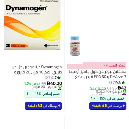
عرض الميجا 📣
Dynamogen ديناموجين حل عن
سنشاين نيوترشن كول جاميز أوميجا
طريق الفم 10 مل ، 20 قارورة
3 مع DHA و EPA 60 قرص مضغ
4.7
27
4.6
37
40.20
53
خصم 24%

42
61.95
خصم 32%
#24 في صحة الأطفال

#7 في صحة الأطفال
أقل سعر في 30 يوم
خصم إضافي %15
+ 1
أقل سعر في 7 يوم
بتخلّص بسرعة
خصم إضافي %15
+ 1
بتخلّص بسرعة
تم بيع +20 مؤخرًا
تم بيع +40 مؤخرًا
#24 في صحة الأطفال
يوصلك في
43 دقيقة
يوصلك في
43 دقيقة
#7 في صحة الأطفال