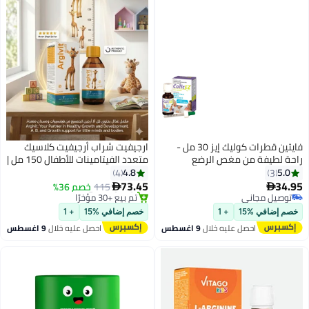
فايتين قطرات كوليك إيز 30 مل -
ارجيفيت شراب أرجيفيت كلاسيك
راحة لطيفة من مغص الرضع
متعدد الفيتامينات للأطفال 150 مل |
والغازات
معزز للشهية، داعم للنمو والمناعة
4.8
5.0
4
3
| شراب فيتامينات للأطفال مع
73.45
34.95
115
خصم 36%


العناصر الغذائية الأساسية
توصيل مجاني
#27 في صحة الأطفال
توصيل مجاني
أقل سعر في 7 يوم
خصم إضافي %15
+ 1
خصم إضافي %15
+ 1
توصيل مجاني
احصل عليه خلال
9 اغسطس
احصل عليه خلال
9 اغسطس
تم بيع +30 مؤخرًا
#27 في صحة الأطفال