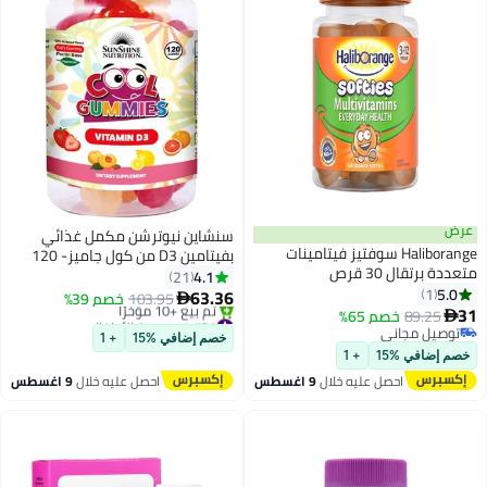
عرض
سنشاين نيوترشن مكمل غذائي
Haliborange سوفتيز فيتامينات
بفيتامين D3 من كول جاميز- 120
متعددة برتقال 30 قرص
قرص - مضغ
4.1
21
5.0
1
63.36
103.95
خصم 39%

31
89.25
خصم 65%
#31 في صحة الأطفال

توصيل مجاني
أقل سعر في 7 يوم
خصم إضافي %15
+ 1
توصيل مجاني
توصيل مجاني
خصم إضافي %15
+ 1
تم بيع +10 مؤخرًا
احصل عليه خلال
9 اغسطس
احصل عليه خلال
9 اغسطس
#31 في صحة الأطفال