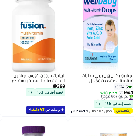
فيتابيوتيكس ويل بيبي قطرات
بارياتيك فيوجن كورس فيتامين
فيتامينات متعددة 30 مل
للنحافةوعلاج السمنة ويستخدم
399
لمدة 3 شهور ( مكمل غذائي)
4.5

35
49
55
خصم 10%

خصم إضافي %15
+ 1
#8 في صحة الأطفال
توصيل مجاني
خصم إضافي %15
+ 1
باقي 3 وحدات في المخزون
يوصلك في
43 دقيقة
احصل عليه خلال
9 اغسطس
تم بيع +60 مؤخرًا
#8 في صحة الأطفال