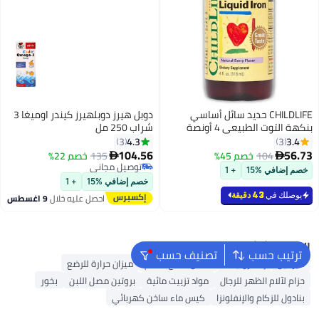
CHILDLIFE حديد سائل أساسي
دوبل هيرز دوبلهيرز كيندر اوميغا 3
بنكهة التوت الطبيعي 4 أونصة
شراب 250 مل
سائلة 118 مل
4.3
3.4
3
3
104.56
56.73
104
خصم 45%
135
خصم 22%


توصيل مجاني
خصم إضافي %15
+ 1
توصيل مجاني
خصم إضافي %15
+ 1
يوصلك في
43 دقيقة
احصل عليه خلال
9 اغسطس
البحث الشائع
ترتيب حسب
تصنيف حسب
كيراتين
إلكتروليتات
فاصل أصابع القدم
ميزان حرارة للرضع
حزام لآلام الظهر للرجال
مواد تزييت مائية
بروتين مصل اللبن
بخور
بنادول للزكام والإنفلونزا
كيس ماء ساخن كهربائي