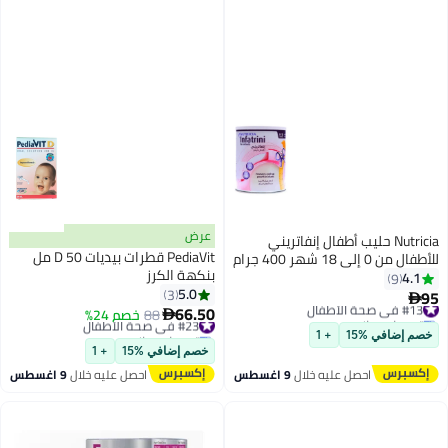
عرض
Nutricia حليب أطفال إنفاتريني
PediaVit قطرات بيديات D 50 مل
للأطفال من 0 إلى 18 شهر 400 جرام
بنكهة الكرز
4.1
9
5.0
3
95
#13 في صحة الأطفال

66.50
توصيل مجاني
#23 في صحة الأطفال
88
خصم 24%

تم بيع +40 مؤخرًا
توصيل مجاني
خصم إضافي %15
+ 1
#13 في صحة الأطفال
تم بيع +10 مؤخرًا
خصم إضافي %15
+ 1
#23 في صحة الأطفال
احصل عليه خلال
9 اغسطس
احصل عليه خلال
9 اغسطس