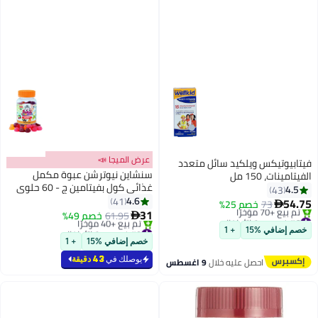
عرض الميجا 📣
فيتابيوتيكس ويلكيد سائل متعدد
سنشاين نيوترشن عبوة مكمل
الفيتامينات، 150 مل
غذائي كول بفيتامين ج - 60 حلوى
4.5
43
هلامية
4.6
41
54.75
73
خصم 25%

31
#6 في صحة الأطفال
61.95
خصم 49%

توصيل مجاني
#9 في صحة الأطفال
خصم إضافي %15
+ 1
بتخلّص بسرعة
أقل سعر في 7 يوم
خصم إضافي %15
+ 1
تم بيع +70 مؤخرًا
بتخلّص بسرعة
#6 في صحة الأطفال
تم بيع +40 مؤخرًا
يوصلك في
43 دقيقة
احصل عليه خلال
9 اغسطس
#9 في صحة الأطفال