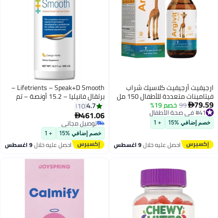
ارجيفيت أرجيفيت كلاسيك شراب
Lifetrients – Speak+D Smooth –
فيتامينات متعددة للأطفال 150 مل
برتقال فانيليا – 15.2 أونصة – تم
79.59
#41 في صحة الأطفال
99
خصم 19%
- دعم الشهية والنمو والمناعة
تركيبه بواسطة أطباء الأطفال لدعم
4.7
10

أقل سعر في 7 يوم
الأطفال ذوي المتطلبات الغذائية
461.06

توصيل مجاني
الخاصة – معزز بأوميجا 3 وفيتامينات
توصيل مجاني
خصم إضافي %15
+ 1
#41 في صحة الأطفال
E وK وD
توصيل مجاني
خصم إضافي %15
+ 1
احصل عليه خلال
9 اغسطس
احصل عليه خلال
9 اغسطس