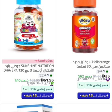
عرض الميجا 📣
Haliborange سوفتيز حديد +
SUNSHINE NUTRITION جومي بارد
فيتامين سي 30 قطعة
للأطفال أوميغا 3 مع DHA/EPA 120
4.9
9
حبة
4.9
22
35
#36 في صحة الأطفال
94.50
خصم 62%

61.95
بتخلّص بسرعة
103.95
خصم 40%

تم بيع +10 مؤخرًا
#12 في صحة الأطفال
خصم إضافي %15
+ 1
#36 في صحة الأطفال
أقل سعر في 7 يوم
خصم إضافي %15
+ 1
بتخلّص بسرعة
تم بيع +30 مؤخرًا
يوصلك في
43 دقيقة
يوصلك في
43 دقيقة
#12 في صحة الأطفال