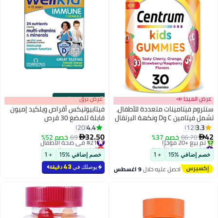
عرض الميجا 📣
s
00
:
m
عرض برق
00
·
باقي 6
سنتروم فيتامينات متعددة للأطفال،
فيتابيوتيكس أقراص ويلكيد إميون
تشمل فيتامين C وD ونكهة البرتقال
قابلة للمضغ 30 قرص
والتوت المختلط، 30 جيمي مضغ
4.4
3.3
20
12
قابل للمضغ
32.50
42
66.70
خصم 37%
#21 في صحة الأطفال
69
خصم 52%


#32 في صحة الأطفال
أقل سعر في 7 يوم
أقل سعر في 30 يوم
تم بيع +20 مؤخرًا
خصم إضافي %15
+ 1
خصم إضافي %15
+ 1
توصيل مجاني
#21 في صحة الأطفال
تم بيع +20 مؤخرًا
يوصلك في
43 دقيقة
احصل عليه خلال
9 اغسطس
#32 في صحة الأطفال