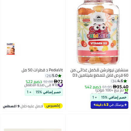
سنشاين نيوترشن مُكمل غذائي من
PediaVit د قطرات 50 مل
60 قرص قابل للمضغ بفيتامين D3
5.0
26
72
4.6
34
#18 في صحة الأطفال
92.88
خصم 22%

35.40
توصيل مجاني
61.95
خصم 42%

تم بيع +30 مؤخرًا
#11 في صحة الأطفال
خصم إضافي %15
+ 1
#18 في صحة الأطفال
أقل سعر في 7 يوم
خصم إضافي %15
+ 1
بتخلّص بسرعة
تم بيع +100 مؤخرًا
يوصلك في
43 دقيقة
احصل عليه خلال
9 اغسطس
#11 في صحة الأطفال