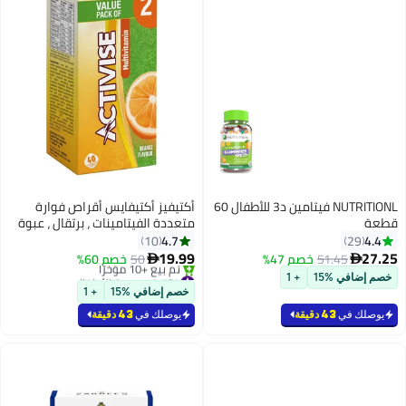
NUTRITIONL فيتامين د3 للأطفال 60
أكتيفيز أكتيفايس أقراص فوارة
قطعة
متعددة الفيتامينات ، برتقال ، عبوة
من 40
4.7
4.4
10
29
19.99
27.25
51.45
خصم 47%
50
خصم 60%


#34 في صحة الأطفال
خصم إضافي %15
+ 1
تم بيع +10 مؤخرًا
خصم إضافي %15
+ 1
#34 في صحة الأطفال
يوصلك في
43 دقيقة
يوصلك في
43 دقيقة