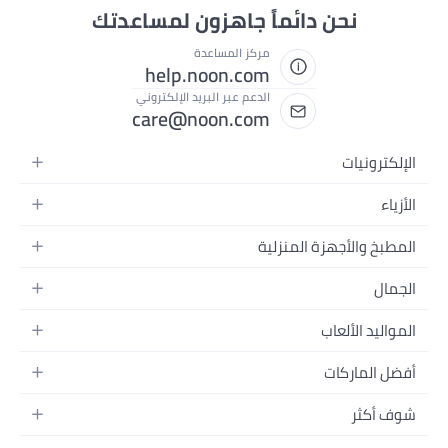
نحن دائماً جاهزون لمساعدتك
مركز المساعدة
help.noon.com
الدعم عبر البريد الإلكتروني
care@noon.com
الإلكترونيات
الهواتف المتحركة
الأزياء
أجهزة التابلت
أزياء نسائية
المطبخ والأجهزة المنزلية
أجهزة الكمبيوتر المحمولة
أزياء رجالية
الأجهزة الكبيرة
أجهزة الكمبيوتر المكتبية
الجمال
أزياء الأطفال
الأجهزة الصغيرة
الأجهزة القابلة للارتداء
العطور
العطور
المواليد الألعاب
أثاث غرفة النوم
سماعات الرأس
العناية بالبشرة
الساعات
الرضاعة والتغذية
التخزين
أفضل الماركات
الكاميرات والصور وتسجيل الفيديو
العناية بالشعر
المجوهرات
الحفاضات
أدوات الطبخ
التلفزيونات
أبل
العناية الشخصية
النظارات
شوف أكثر
تنقل الأطفال
الأثاث
سامسونج
المكياج
الأحذية