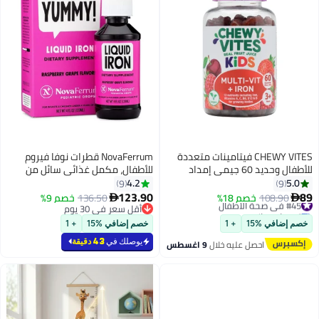
CHEWY VITES فيتامينات متعددة
NovaFerrum قطرات نوفا فيروم
للأطفال وحديد 60 جيمي إمداد
للأطفال، مكمل غذائي سائل من
لمدة شهرين عصير فواكه حقيقي
الحديد، 4 أونصة سائلة (120 مل) -
4.2
5.0
9
9
بنكهة التوت 1 في اليوم نباتي 3
نكهة التوت والعنب
123.90
89
#45 في صحة الأطفال
108.90
خصم 18%
136.50
خصم 9%


سنوات وما فوق
توصيل مجاني
أقل سعر في 30 يوم
تم بيع +20 مؤخرًا
أقل سعر في 30 يوم
خصم إضافي %15
+ 1
خصم إضافي %15
+ 1
#45 في صحة الأطفال
يوصلك في
43 دقيقة
احصل عليه خلال
9 اغسطس