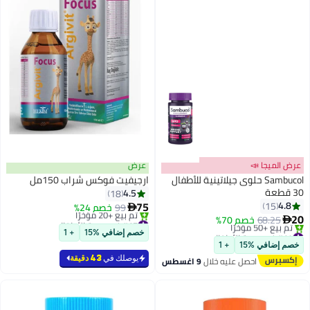
عرض الميجا 📣
عرض
Sambucol حلوى جيلاتينية للأطفال
ارجيفيت فوكس شراب 150مل
30 قطعة
4.5
18
75
4.8
15
99
خصم 24%

20
#17 في صحة الأطفال
68.25
خصم 70%

أقل سعر في السنة
#14 في صحة الأطفال
خصم إضافي %15
+ 1
بتخلّص بسرعة
أقل سعر في السنة
خصم إضافي %15
+ 1
تم بيع +20 مؤخرًا
توصيل مجاني
يوصلك في
43 دقيقة
احصل عليه خلال
9 اغسطس
#17 في صحة الأطفال
تم بيع +50 مؤخرًا
#14 في صحة الأطفال