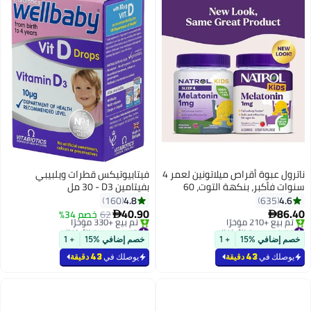
ناترول عبوة أقراص ميلاتونين لعمر 4
فيتابيوتيكس قطرات ويلبيبي
سنوات فأكبر، بنكهة التوت، 60
بفيتامين D3 ‏- 30 مل
قرصاً هلامياً
4.8
4.6
160
635
40.90
86.40
62
خصم 34%


#1 في صحة الأطفال
#2 في صحة الأطفال
أقل سعر في 7 يوم
أقل سعر في 7 يوم
خصم إضافي %15
+ 1
خصم إضافي %15
+ 1
باقي 6 وحدات في المخزون
بتخلّص بسرعة
تم بيع +210 مؤخرًا
تم بيع +330 مؤخرًا
يوصلك في
43 دقيقة
يوصلك في
43 دقيقة
#1 في صحة الأطفال
#2 في صحة الأطفال