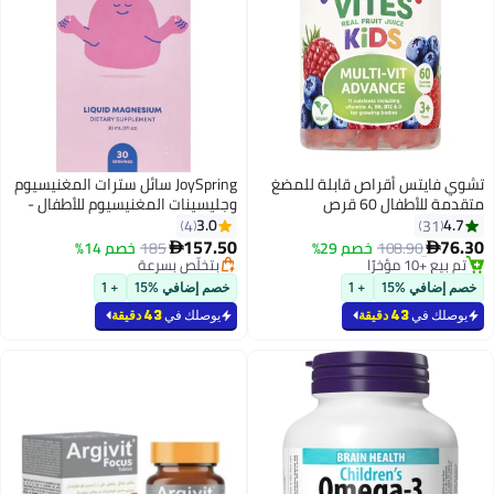
تشوي فايتس أقراص قابلة للمضغ
JoySpring سائل سترات المغنيسيوم
متقدمة للأطفال 60 قرص
وجليسينات المغنيسيوم للأطفال -
مغنيسيوم خالٍ من السكر والغلوتين
3.0
4.7
4
31
للأطفال - مزيج مغنيسيوم سائل مع
157.50
76.30
108.90
خصم 29%
185
خصم 14%


إل ثيانين للأطفال والبابونج مكمل
#16 في صحة الأطفال
بتخلّص بسرعة
تم بيع +10 مؤخرًا
بتخلّص بسرعة
مغنيسيوم للأطفال والمراهقين
خصم إضافي %15
+ 1
خصم إضافي %15
+ 1
#16 في صحة الأطفال
يوصلك في
43 دقيقة
يوصلك في
43 دقيقة