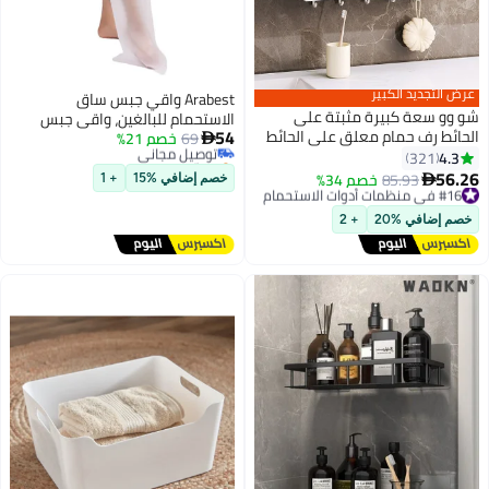
عرض التجديد الكبير
Arabest واقي جبس ساق
شو وو سعة كبيرة مثبتة على
الاستحمام للبالغين، واقي جبس
54
الحائط رف حمام معلق على الحائط
69
خصم 21%
توصيل مجاني
الساق، ضمادة استحمام مقاومة

منظم حمام
بتخلّص بسرعة
4.3
321
للماء من مادة TPU، حماية مقاومة
توصيل مجاني
56.26
للماء للساقين المكسورة والركبتين
#16 في منظمات أدوات الاستحمام
85.93
خصم 34%

خصم إضافي %15
+ 1
توصيل مجاني
وجروح الكاحل والحروق
#16 في منظمات أدوات الاستحمام
خصم إضافي %20
+ 2