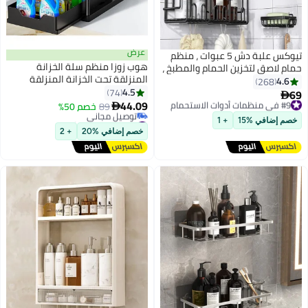
عرض
تيوكس علبة دش 5 عبوات ، منظم
هوب زوزا منظم سلة الخزانة
حمام لاصق لتخزين الحمام والمطبخ ،
المنزلقة تحت الخزانة المنزلقة
بدون حفر ، سعة كبيرة ، أرفف منظم
4.6
268
4.5
للحمام من الفولاذ المقاوم للصدأ
74
69
#9 في منظمات أدوات الاستحمام

44.09
مقاومة للصدأ لرف الحمام الداخلي
توصيل مجاني
89
خصم 50%

#9 في منظمات أدوات الاستحمام
#7 في منظمات أدوات الاستحمام
خصم إضافي %15
+ 1
أقل سعر في 30 يوم
خصم إضافي %20
+ 2
توصيل مجاني
#7 في منظمات أدوات الاستحمام