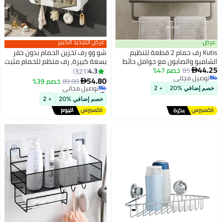
عرض
عرض التجديد الكبير
Kutis رف حمام 2 قطعة لتنظيم
شو وو رف تخزين الحمام بدون حفر
الشامبو والصابون مع حوامل حائط
بسعة كبيرة، رف منظم للحمام مثبت
44.25
85
خصم 47%
ورف منشفة رمادي 40 × 12 × 4 سم
على الحائط، رف مقاوم للغبار
4.3
321

توصيل مجاني
والرطوبة لمستحضرات التجميل بما
54.80
89.88
خصم 39%

توصيل مجاني
في ذلك الخطافات للتعليق
#12 في منظمات أدوات الاستحمام
خصم إضافي %20
+ 2
أقل سعر في السنة
خصم إضافي %20
+ 2
توصيل مجاني
#12 في منظمات أدوات الاستحمام