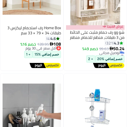
عرض الميجا 📣
Home Box رف استحمام ليكزس 3
شو وو رف حمام مثبت على الحائط
طبقات 34 × 79 × 33 سم
من 3 طبقات، منظم للحمام، منظم
4.6
4
للمكياج مع خطافات ودرج للحمام
4.3
321
108
128.95
أقل سعر في 30 يوم
خصم 16%

50.24
99.63
خصم 49%
توصيل مجاني

#10 في منظمات أدوات الاستحمام
أقل سعر في 30 يوم
خصم إضافي %15
+ 1
أقل سعر في السنة
خصم إضافي %20
+ 2
توصيل مجاني
#10 في منظمات أدوات الاستحمام