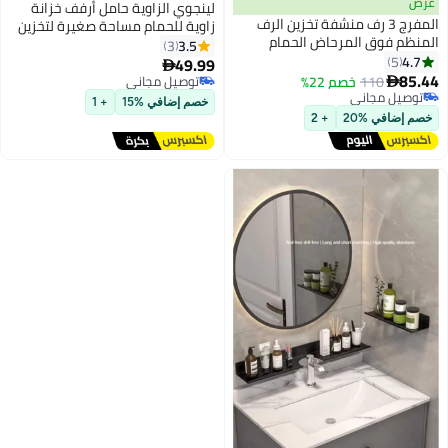
عرض
لينجوي الزاوية حامل أرفف خزانة
المفرج 3 رف منشفة تخزين الرف
زاوية للحمام مساحة صغيرة لتخزين
المنظم فوق المرحاض الحمام
الحمام الزاوية العلبة الدش تنظيم
3.5
3
الفضاء التوقف الأبيض 25 * 160 *
4.7
5
الزاوية دش العلبة تنظيم المطبخ
49.99

47 سنتيمتر
85.44
تخزين سلة رف للمرحاض
110
خصم 22%
توصيل مجاني

توصيل مجاني
توصيل مجاني
خصم إضافي %15
+ 1
توصيل مجاني
خصم إضافي %20
+ 2