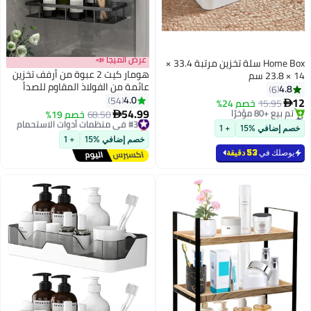
عرض الميجا 📣
Home Box سلة تخزين مرتبة 33.4 ×
هومار كيت 2 عبوة من أرفف تخزين
14 × 23.8 سم
عائمة من الفولاذ المقاوم للصدأ
4.8
6
مثبتة على الحائط لدُش الحمام
4.0
54
12
15.95
خصم 24%

اللاصق للمطبخ والحمام باللون
54.99
#1 في منظمات أدوات الاستحمام
#3 في منظمات أدوات الاستحمام
68.50
خصم 19%

الأسود
باقي 7 وحدات في المخزون
أقل سعر في 30 يوم
خصم إضافي %15
+ 1
تم بيع +80 مؤخرًا
توصيل مجاني
خصم إضافي %15
+ 1
#1 في منظمات أدوات الاستحمام
تم بيع +10 مؤخرًا
يوصلك في
53 دقيقة
#3 في منظمات أدوات الاستحمام