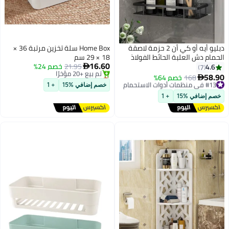
دبليو أيه أو كي أن 2 حزمة لاصقة
Home Box سلة تخزين مرتبة 36 ×
الحمام دش العلبة الحائط الفولاذ
18 × 29 سم
16.60
المقاوم للصدأ رفوف التخزين
21.95
خصم 24%
4.6

7
أقل سعر في 30 يوم
العائمة للمطبخ والحمام الأسود
58.90
#13 في منظمات أدوات الاستحمام
168
خصم 64%

توصيل مجاني
توصيل مجاني
خصم إضافي %15
+ 1
تم بيع +20 مؤخرًا
#13 في منظمات أدوات الاستحمام
خصم إضافي %15
+ 1
أقل سعر في 30 يوم