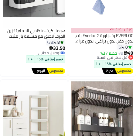
عرض الميجا 📣
هومار كيت منظمي الحمام تخزين
EVERLOC رف زاوية Everloc 2 رف،
الجرف لاصق مع منشفة بار مثبت
بدون حفر، بدون براغي، بدون غراء،
على الحائط مثبت على الحائط دش
4.8
38
بدون لاصق، مثبت على الحائط
4.0
5
العلبة مطبخ سبايس رف
32.50

بالشفط الفراغي، حامل ملحقات
49
79
خصم 37%
أقل سعر في السنة
توصيل مجاني

الحمام في زاوية الكروم، رف دش،
توصيل مجاني
توصيل مجاني
خصم إضافي %15
+ 1
سهل التركيب، EVL-10202
أقل سعر في السنة
خصم إضافي %15
+ 1