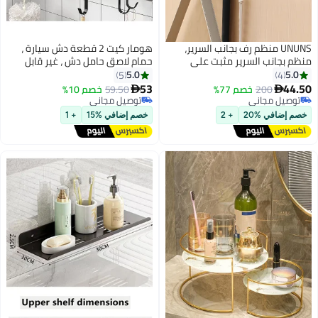
UNUNS منظم رف بجانب السرير،
هومار كيت 2 قطعة دش سيارة ،
منظم بجانب السرير مثبت على
حمام لاصق حامل دش ، غير قابل
الحائط مع خطافات، رف تخزين منزلي
للصدأ الصلب دش مانع االصدأ دون
5.0
5.0
5
4
للسرير، غرفة النوم، المكتب | رف
حفر ، مطبخ الجدار شنقا حامل
53
44.50
200
خصم 77%
59.50
خصم 10%


تخزين للهاتف، جهاز التحكم عن بعد،
التخزين ، للاستحمام الداخلي ومطبخ
توصيل مجاني
توصيل مجاني
توصيل مجاني
سماعة الأذن، النظارات، المفتاح
توصيل مجاني
تخزين ( مات الأسود )
خصم إضافي %20
+ 2
خصم إضافي %15
+ 1