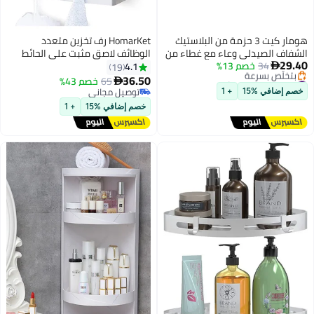
هومار كيت 3 حزمة من البلاستيك
HomarKet رف تخزين متعدد
الشفاف الصيدلي وعاء مع غطاء من
الوظائف لاصق مثبت على الحائط
29.40
34
خصم 13%
الخيزران - 10 اوقية ( الاونصة ) من
مكون من قطعتين للحمام والمطبخ
4.1
19

#15 في منظمات أدوات الاستحمام
البلاستيك الشفاف الصيدلي وعاء
فضي 30X13X3.5 سم
36.50
65
خصم 43%

توصيل مجاني
تخزين مستحضرات التجميل -
توصيل مجاني
خصم إضافي %15
+ 1
بتخلّص بسرعة
اكسسوارات الحمام مجموعة
توصيل مجاني
#15 في منظمات أدوات الاستحمام
خصم إضافي %15
+ 1
مسحات القطن ، الكرة ، وسادة ،
فلوس