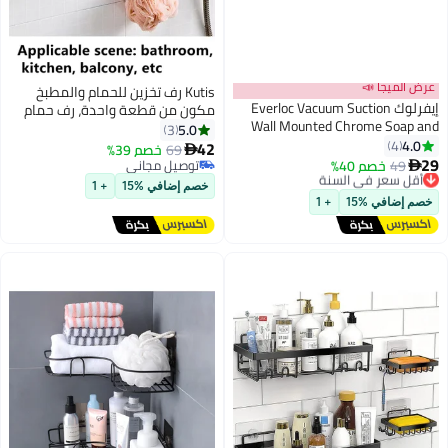
عرض الميجا 📣
Kutis رف تخزين للحمام والمطبخ
إيفرلوك Everloc Vacuum Suction
مكون من قطعة واحدة، رف حمام
Wall Mounted Chrome Soap and
أسود 36 × 23.5 × 15.5 سم
5.0
3
Shampoo Holder, Bathroom Corner
4.0
4
42
69
خصم 39%

Shelf, Sink Caddy, Rustproof and
29
49
خصم 40%
أقل سعر في السنة
توصيل مجاني

Waterproof, Easy Install, No
توصيل مجاني
توصيل مجاني
خصم إضافي %15
+ 1
Drilling, EVL-10201
أقل سعر في السنة
خصم إضافي %15
+ 1