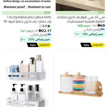
عرض
عرض
سي آند سي هوم رف تخزين منتجات
Kutis منظم حمام قطعة واحدة /
العناية بالبشرة لمستحضرات
رف حمام / رف تخزين حمام أسود 30
49
156
خصم 68%
التجميل على الطراز الشمالي
× 10 × 2.5 سنتيمتر
5.0
2

توصيل مجاني
22.17
38
خصم 41%

توصيل مجاني
توصيل مجاني
خصم إضافي %15
+ 1
توصيل مجاني
خصم إضافي %20
+ 2