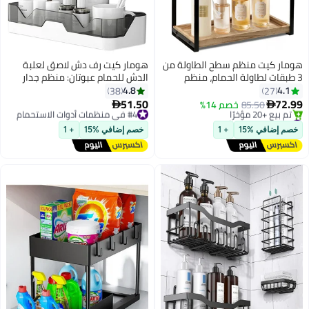
هومار كيت منظم سطح الطاولة من
هومار كيت رف دش لاصق لعلبة
3 طبقات لطاولة الحمام، منظم
الدش للحمام عبوتان: منظم جدار
خشبي أنيق لخزانة الحمام - الإضافة
الحمام الفاخر - منظم دش بدون حفر
4.8
4.1
38
27
المثالية لديكور حمامك
- تخزين المطبخ اللاصق رف تخزين
51.50
72.99
85.50
خصم 14%
#4 في منظمات أدوات الاستحمام


مقاوم للصدأ للحمام
#2 في منظمات أدوات الاستحمام
توصيل مجاني
توصيل مجاني
#4 في منظمات أدوات الاستحمام
خصم إضافي %15
+ 1
خصم إضافي %15
+ 1
تم بيع +20 مؤخرًا
#2 في منظمات أدوات الاستحمام