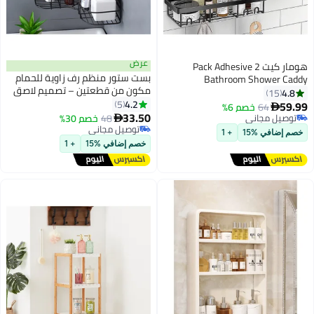
عرض
هومار كيت 2 Pack Adhesive
بست ستور منظم رف زاوية للحمام
Bathroom Shower Caddy
مكون من قطعتين – تصميم لاصق
Organizer Rack with 2pcs Soap
4.8
15
ذاتي بدون حفر، مقاوم للصدأ، مثبت
4.2
5
Dish Holder wall mounted
59.99
64
خصم 6%

على الحائط لتنظيم التخزين في
33.50
Stainless Steel Floating Storage
توصيل مجاني
48
خصم 30%

الحمام والمطبخ مع 4 ملصقات
توصيل مجاني
Basket Shelves with Hooks For
توصيل مجاني
خصم إضافي %15
+ 1
توصيل مجاني
تثبيت قوية، باللون الأسود
Kitchen and Bathroom Black
خصم إضافي %15
+ 1