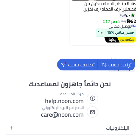
Kutis منظم الحمام مكون من
قطعتين/رف الحمام/رف تخزين
الحمام أسود 60 x 10 x 2.5 سنتيمتر
4.7
6
62
75
خصم 17%

توصيل مجاني
توصيل مجاني
خصم إضافي %15
+ 1
البحث الشائع
ترتيب حسب
تصنيف حسب
مرتبة هوائية
نحن دائماً جاهزون لمساعدتك
مركز المساعدة
help.noon.com
الدعم عبر البريد الإلكتروني
care@noon.com
الإلكترونيات
الهواتف المتحركة