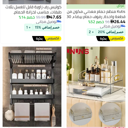
عرض
كوتيس رف زاوية قابل للغسل بثلاث
Kutis منظم حمام معدني مكون من
طبقات، مناسب لخزانة الحمام،
47.65
قطعة واحدة، رفوف حمام بيضاء، 30
مقاس 20 × 50 سم
55.99
خصم 14%

26.44
× 13.5 × 7.7 سم
56
خصم 52%
توصيل مجاني

توصيل مجاني
توصيل مجاني
خصم إضافي %15
+ 1
توصيل مجاني
خصم إضافي %20
+ 2
عرض الميجا 📣