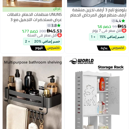
عرض
بلومنغ تايم 3 أرفف تخزين منشفة
UNUNS منظمات الحمام، حافظات
أرفف منظم فوق المرحاض الحمام
عرض مستحضرات التجميل مع 3
موفر مساحة بيضاء
4.4
8
أدراج، صندوق مستحضرات التجميل
3.8
8
55
59
خصم 6%
أقل سعر في 7 يوم

لحامل الفرش، منظمات مستحضرات
45.53
توصيل مجاني
200
خصم 77%
أقل سعر في السنة

التجميل للعناية بالبشرة/ظلال
أقل سعر في 7 يوم
توصيل مجاني
خصم إضافي %15
+ 1
أقل سعر في السنة
العيون/فرش المكياج/أحمر الشفاه/
خصم إضافي %20
+ 2
المساحيق/طلاء الأظافر - أبيض