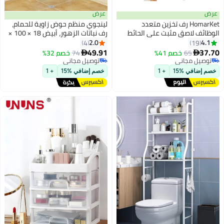
عرض
عرض
HomarKet رف تخزين متعدد
لينجوي منظم حوض زاوية للحمام،
الوظائف لاصق مثبت على الحائط
رف نباتات الزهور، أبيض 18 × 100 ×
مكون من قطعتين للحمام والمطبخ
18 سم
2.0
4.1
4
19
أسود 30X13X3.5 سم
49.91
37.70
65
خصم 41%
74
خصم 32%


توصيل مجاني
توصيل مجاني
توصيل مجاني
توصيل مجاني
خصم إضافي %15
+ 1
خصم إضافي %15
+ 1