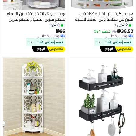
هومار كيت الأبحاث المتعلقة ب
CityRiya-Long خزانة تخزين الحمام
اثنين من قطعة دش العلبة لاصقة
منظم تخزين المكياج منظم تخزين
مستحضرات التجميل الدوار خزانة
4.0
4.2
4
20
تخزين المكياج رف طاولة الحمام
96
36.50
75
خصم 51%


منظم العناية بالبشرة الدوار
توصيل مجاني
توصيل مجاني
توصيل مجاني
توصيل مجاني
خصم إضافي %15
+ 1
خصم إضافي %15
+ 1