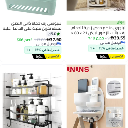
عرض
سيوسي رف حمام ذاتي اللصق ،
لينجوي منظم حوض زاوية للحمام،
منظم تخزين مثبت على الحائط ، علبة
رف نباتات الزهور، أبيض 21 × 80 ×
دش بدون حفر ، سلة تخزين المطبخ ،
5.0
2
39.55
21 سم
49
خصم 19%

أرفف للحمام والمطبخ 2 قطعة
37.90
توصيل مجاني
113.80
خصم 66%

توصيل مجاني
(أبيض + أخضر)
بتخلّص بسرعة
توصيل مجاني
توصيل مجاني
خصم إضافي %15
+ 1
خصم إضافي %15
+ 1