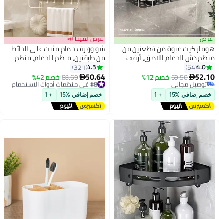
عرض
عرض الميجا 📣
هومار كيت عبوة من قطعتين من
شو وو رف حمام مثبت على الحائط
منظم دش الحمام اللاصق، أرفف
من طبقتين، منظم للحمام، منظم
تخزين عائمة من الفولاذ المقاوم
للمكياج مع خطافات ودرج للحمام
4.3
4.0
321
54
للصدأ مثبتة على الحائط للمطبخ
50.64
52.10
59.50
خصم 12%
#8 في منظمات أدوات الاستحمام
88.69
خصم 42%


والحمام باللون الفضي
#5 في منظمات أدوات الاستحمام
أقل سعر في 30 يوم
أقل سعر في 30 يوم
توصيل مجاني
خصم إضافي %15
+ 1
خصم إضافي %15
+ 1
توصيل مجاني
تم بيع +10 مؤخرًا
#5 في منظمات أدوات الاستحمام
#8 في منظمات أدوات الاستحمام