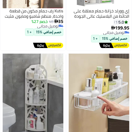
إي وورلد خزانة حمام معلقة على
Kutis رف حمام مكون من قطعة
الحائط من البلاستيك عالي الجودة
واحدة، منظم شامبو وصابون، مثبت
35
بثلاثة أرفف وأبواب، وتصميم منحوت
48
خصم 27%
على الحائط، رف تخزين معدني أسود،
5.0

1
توصيل مجاني
بأناقة لرفع أسلوب الحمام بينما
32 × 12.5 × 4.5 سم
199.95

توصيل مجاني
يعظم مساحة تخزين المرحاض.
توصيل مجاني
خصم إضافي %15
+ 1
توصيل مجاني
خصم إضافي %15
+ 1