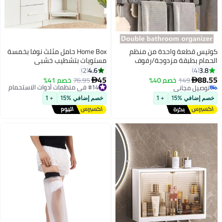
كوتيس قطعة واحدة من منظم
Home Box حامل مثلث نوفا بخمسة
الحمام بطبقة مزدوجة/رفوف
مستويات بتشطيب خشبي
الحمام/رف تخزين الحمام عالي
4.6
3.8
2
4
الجودة من الألومنيوم باللون الأسود
45
88.55
149
خصم 40%
#14 في منظمات أدوات الاستحمام
76.95
خصم 41%


57 x 22 x 42 سنتيمتر
توصيل مجاني
توصيل مجاني
توصيل مجاني
#14 في منظمات أدوات الاستحمام
خصم إضافي %15
+ 1
خصم إضافي %15
+ 1