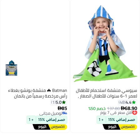
سيوسي منشفة استحمام للأطفال
Batman 🦇 منشفة بونشو بغطاء
لعمر 1-6 سنوات للأطفال الصغار ،
رأس مرخصة رسمياً من باتمان
قطعة واحدة من منشفة أطفال
للأطفال – 100% قطن، منشفة
5.0
4.4
1
48
بغطاء للرأس ، منشفة استحمام من
شاطئ وحمام وحوض سباحة، رداء
85
68.90
أقل سعر في 7 يوم
137.80
خصم 50%


الألياف الدقيقة ، رداء حمام ناعم
استحمام ناعم وامتصاصه جيد
توصيل مجاني
توصيل مجاني
أقل سعر في 7 يوم
للغاية ، رداء حمام للأولاد والبنات
توصيل مجاني
خصم إضافي %15
+ 1
خصم إضافي %15
+ 1