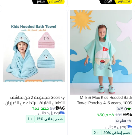
Milk & Moo Kids Hooded Bath
Goolsky مجموعة 2 من مناشف
Towel Poncho, 4-6 years, 100%
الأطفال القابلة للارتداء من الخيزران -
46
Cotton, Beach Changing Robe for
99
خصم 53%
منشفة استحمام ناعمة فاخرة
5.0

4
توصيل مجاني
Kids, Open Sided, Ultra Soft and
لحوض الاستحمام للأطفال، حديثي
94
189
خصم 50%

توصيل مجاني
Absorbent Beach Towel Poncho,
الولادة، الرضع - فائقة الامتصاص،
4+ سنوات
خصم إضافي %15
+ 1
One Size, 57x61 cm, Sailor Octopus
منشفة طبيعية للأطفال للأولاد
توصيل مجاني
Design
والبنات (قط، كلب)
توصيل مجاني
خصم إضافي %20
+ 2