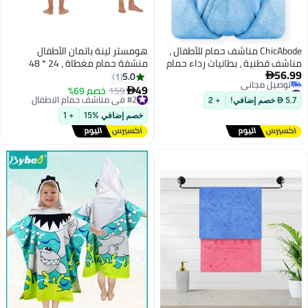
ChicAbode مناشف حمام للأطفال ،
هومستر لينة باتمان الأطفال
مناشف قطنية ، بطانيات رداء حمام
منشفة حمام مغطاة ، 24 * 48
56.99
ممتصة سوبر ناعمة ، رداء بونشو
بوصة ، امتصاص القطن ، شاطئ
5.0
1

#7 في مناشف حمام الاطفال
كبيرة ، للأطفال والأولاد والبنات ،
مريح ، لف حمام سباحة للفتيان
49
#2 في مناشف حمام الاطفال
159
خصم 69%

أقل سعر في السنة
للحوض ، وحمامات السباحة
والبنات 3-7
توصيل مجاني
5.7  خصم إضافي!
+ 2
توصيل مجاني
والشواطئ
#2 في مناشف حمام الاطفال
#7 في مناشف حمام الاطفال
خصم إضافي %15
+ 1