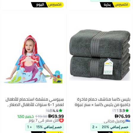
بليس كاسا مناشف حمام فاخرة
سيوسي منشفة استحمام للأطفال
جامبو من بليس كاسا × سم عبوة
لعمر 1-6 سنوات للأطفال الصغار ،
من قطعتين - جرام لكل متر مربع
قطعة واحدة من منشفة أطفال
4.4
3.9
48
11
قطن % عالية الامتصاص وسريعة
بغطاء للرأس ، منشفة استحمام من
59.99
76.99
أقل سعر في 7 يوم
119.98
خصم 50%


الجفاف طقم مناشف حمام فندقية
الألياف الدقيقة ، رداء حمام ناعم
توصيل مجاني
توصيل مجاني
توصيل مجاني
أقل سعر في 7 يوم
للغاية ، رداء حمام للأولاد والبنات
خصم إضافي %20
+ 2
خصم إضافي %15
+ 1