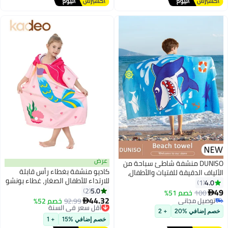
عرض
DUNISO منشفة شاطئ سباحة من
كاديو منشفة بغطاء رأس قابلة
الألياف الدقيقة للفتيات والأطفال،
للارتداء للأطفال الصغار، غطاء بونشو
ناعمة جداً، ماصة، سريعة الجفاف،
4.0
1
للسباحة في الحمام/المسبح/
5.0
خفيفة الوزن، خالية من الرمال،
2
49
100
خصم 51%

الشاطئ، منشفة بغطاء رأس
44.32
بطانية شاطئ بطبعة حورية البحر
توصيل مجاني
92.99
أقل سعر في السنة
خصم 52%

بتصميم حورية البحر، بونشو منشفة
توصيل مجاني
الأنيقة، مثالية للاستحمام والرياضة
توصيل مجاني
خصم إضافي %20
+ 2
أقل سعر في السنة
شاطئ للاستحمام/المسبح/غطاء
والسفر والشاطئ والسباحة والتخييم
خصم إضافي %15
+ 1
للسباحة في الشاطئ 150 × 75 سم