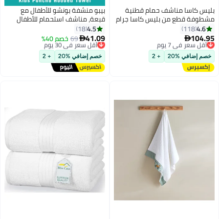
بليس كاسا مناشف حمام قطنية
بيبو منشفة بونشو للأطفال مع
مشطوفة قطع من بليس كاسا جرام
قبعة، مناشف استحمام للأطفال
لكل متر مربع سريعة الجفاف عالية
سريعة الجفاف، مناشف شاطئ
4.5
4.6
18
118
الامتصاص سميكة وناعمة بجودة
للسباحة، روب استحمام للأطفال
41.09
104.95
أقل سعر في 7 يوم
69
أقل سعر في 30 يوم
خصم 40%


الفنادق للاستحمام والسبا سم
فائق النعومة والامتصاص مع قبعة
توصيل مجاني
توصيل مجاني
أقل سعر في 7 يوم
للأولاد والبنات
أقل سعر في 30 يوم
خصم إضافي %20
+ 2
خصم إضافي %20
+ 2