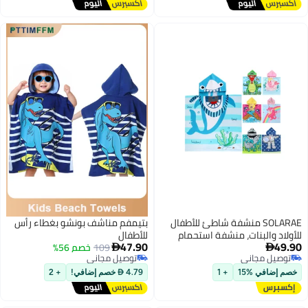
SOLARAE منشفة شاطئ للأطفال
بتيمفم مناشف بونشو بغطاء رأس
للأولاد والبنات، منشفة استحمام
للأطفال
47.90
49.90
بغطاء رأس، منشفة مسبح للأطفال
109
خصم 56%


توصيل مجاني
توصيل مجاني
مع غطاء رأس 60 * 120 سم
توصيل مجاني
توصيل مجاني
خصم إضافي %15
+ 1
4.79  خصم إضافي!
+ 2