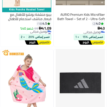
AURIO Premium Kids Microfiber
بيبو منشفة بونشو للأطفال مع
Bath Towel – Set of 2 - Ultra-Soft
قبعة، مناشف استحمام للأطفال
48x85 cm Quick-Dry Shower Towel
سريعة الجفاف، مناشف شاطئ
4.5
4.0
18
2
for Toddlers & Children – Playful
للسباحة، روب استحمام للأطفال
41.09
43
69
خصم 40%


Bear Pattern, Highly Absorbent,
فائق النعومة والامتصاص مع قبعة
توصيل مجاني
#4 في مناشف حمام الاطفال
توصيل مجاني
and Gentler on Skin
للأولاد والبنات
أقل سعر في 30 يوم
خصم إضافي %15
+ 1
خصم إضافي %20
+ 2
توصيل مجاني
#4 في مناشف حمام الاطفال