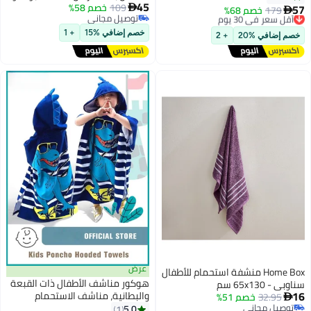
45
109
خصم 58%
ناعمة من الصوف المرجاني للأطفال،
57

179
أقل سعر في 30 يوم
خصم 68%

توصيل مجاني
منشفة شاطئ وحمام سباحة ماصة
توصيل مجاني
توصيل مجاني
أقل سعر في 30 يوم
للأطفال للأولاد والبنات، هدية لحفل
خصم إضافي %15
+ 1
خصم إضافي %20
+ 2
استقبال المولود
عرض
Home Box منشفة استحمام للأطفال
هوكور مناشف الأطفال ذات القبعة
سناوبي - 65x130 سم
16
والبطانية، مناشف الاستحمام
32.95
خصم 51%

توصيل مجاني
السريعة للأطفال الصغار، مناشف
5.0
1