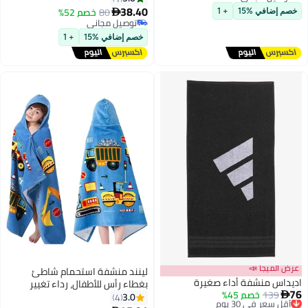
توصيل مجاني
الشاطئ والسباحة الجميلة بتصميم
38.40
80
خصم 52%

خصم إضافي %15
+ 1
الديناصور والقبعة للأولاد والبنات
توصيل مجاني
والأطفال.
توصيل مجاني
خصم إضافي %15
+ 1
عرض الميجا 📣
لينند منشفة استحمام شاطئ
اديداس منشفة أداء صغيرة
بغطاء رأس للأطفال، رداء تغيير
76
139
أقل سعر في 30 يوم
خصم 45%

ملابس الأطفال الصغار من القطن
3.0
4
توصيل مجاني