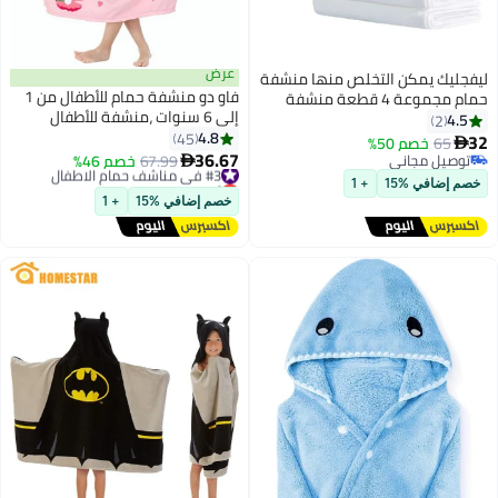
عرض
ليفجليك يمكن التخلص منها منشفة
فاو دو منشفة حمام للأطفال من 1
حمام مجموعة 4 قطعة منشفة
إلى 6 سنوات ،منشفة للأطفال
حمام كبير و 4 قطعة منشفة المتاح
4.5
2
الصغار بغطاء للرأس ،منشفة حمام
4.8
45
32
65
خصم 50%

من الألياف الدقيقة، رداء حمام فائق
36.67
توصيل مجاني
#3 في مناشف حمام الاطفال
67.99
خصم 46%

النعومة ،رداء حمام بونشو للبنات
توصيل مجاني
أقل سعر في 30 يوم
خصم إضافي %15
+ 1
توصيل مجاني
السباحة الشاطئ العطلة اللعب
خصم إضافي %15
+ 1
تم بيع +20 مؤخرًا
بالماء بنات الشاطئ، ملابس حمام
#3 في مناشف حمام الاطفال
السباحة أغطية السباحة (1 قطعة)