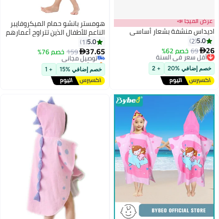
عرض الميجا 📣
هومستر بانشو حمام الميكروفايبر
اديداس منشفة بشعار أساسي
الناعم للأطفال الذين تتراوح أعمارهم
5.0
2
بين 3 و10 سنوات (حورة البحر
5.0
1
26
الوردية الكبيرة)
37.65
69
خصم 62%
أقل سعر في السنة

159
توصيل مجاني
خصم 76%

توصيل مجاني
بتخلّص بسرعة
أقل سعر في السنة
توصيل مجاني
خصم إضافي %20
+ 2
خصم إضافي %15
+ 1