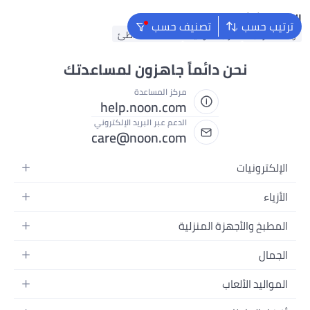
البحث الشائع
ترتيب حسب
تصنيف حسب
وسادة الرقبة
مرتبة هوائية
منشفة الشاطئ
نحن دائماً جاهزون لمساعدتك
مركز المساعدة
help.noon.com
الدعم عبر البريد الإلكتروني
care@noon.com
الإلكترونيات
الهواتف المتحركة
الأزياء
أجهزة التابلت
أزياء نسائية
المطبخ والأجهزة المنزلية
أجهزة الكمبيوتر المحمولة
أزياء رجالية
الأجهزة الكبيرة
أجهزة الكمبيوتر المكتبية
الجمال
أزياء الأطفال
الأجهزة الصغيرة
الأجهزة القابلة للارتداء
العطور
العطور
المواليد الألعاب
أثاث غرفة النوم
سماعات الرأس
العناية بالبشرة
الساعات
الرضاعة والتغذية