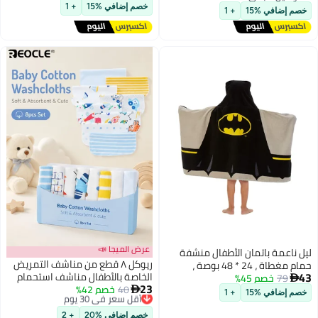
أقل سعر في السنة
الناعم والممتص للغاية مع غطاء
توصيل مجاني
الدش / المسبح / السباحة
خصم إضافي %15
+ 1
خصم إضافي %15
+ 1
للأولاد والبنات الطفل
عرض الميجا 📣
ليل ناعمة باتمان الأطفال منشفة
ريوكل ٨ قطع من مناشف التمريض
حمام مغطاة ، 24 * 48 بوصة ،
43
الخاصة بالأطفال مناشف استحمام
79
خصم 45%
امتصاص القطن ، شاطئ مريح ، لف

23
40
خصم 42%
أقل سعر في 30 يوم
ناعمة من القطن مع رسومات
حمام سباحة للأولاد والبنات

خصم إضافي %15
+ 1
توصيل مجاني
كرتونية ماصة للماء مناشف للوجه
أقل سعر في 30 يوم
والتجشؤ للمواليد الجدد للعناية
خصم إضافي %20
+ 2