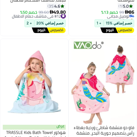
متوسطة
قبعة، مناشف استحمام للأطفال
سريعة الجفاف، مناشف شاطئ
4.6
5.0
35
1
للسباحة، روب استحمام للأطفال
49.80
86
99
خصم 13%
توصيل مجاني
#12 في مناشف حمام الاطفال
99.60
خصم 50%


فائق النعومة والامتصاص مع قبعة
بتخلّص بسرعة
توصيل مجاني
توصيل مجاني
#12 في مناشف حمام الاطفال
للأولاد والبنات "
خصم إضافي %15
+ 1
خصم إضافي %20
+ 2
عرض
فاو دو منشفة شاطئ وردية بغطاء
هوكور TRASSLE Kids Bath Towel
رأس بتصميم حورية البحر، منشفة