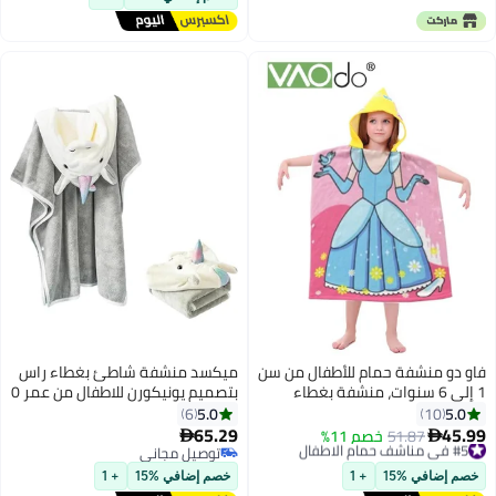
اليومية هدية مثالية لحفل استقبال
المولود
فاو دو منشفة حمام للأطفال من سن
ميكسد منشفة شاطئ بغطاء راس
1 إلى 6 سنوات، منشفة بغطاء
بتصميم يونيكورن للاطفال من عمر 0
للرأس من الألياف الدقيقة، منشفة
الى 6 سنوات للاولاد والبنات، رداء
5.0
5.0
6
10
حمام فائقة النعومة، رداء حمام،
حمام سباحة للشاطئ وحمام
65.29
45.99
#5 في مناشف حمام الاطفال
51.87
خصم 11%


رداء حمام للسباحة، عطلة الشاطئ،
السباحة، منشفة حمام ملفوفة
توصيل مجاني
توصيل مجاني
#5 في مناشف حمام الاطفال
لعب المياه، حمام السباحة، أغطية
توصيل مجاني
هدايا لحديثي الولادة (رمادي)
خصم إضافي %15
+ 1
خصم إضافي %15
+ 1
السباحة (قطعة واحدة)M