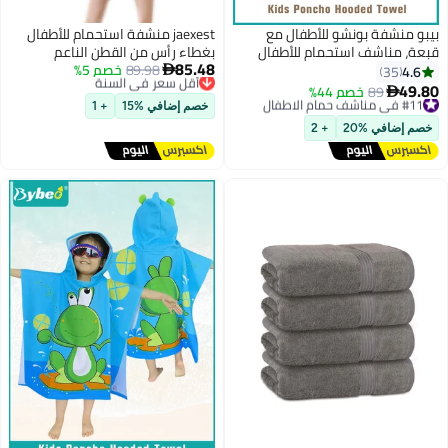
بيبو منشفة بونشو للأطفال مع
jaexest منشفة استحمام للأطفال
قبعة، مناشف استحمام للأطفال
بغطاء رأس من القطن الناعم
85.48
سريعة الجفاف، مناشف شاطئ
89.98
أقل سعر في السنة
خصم 5%
بتصميم ديناصور ثلاثي الأبعاد برنص
4.6

35
توصيل مجاني
للسباحة، روب استحمام للأطفال
شاطئ كرتوني
49.80
#11 في مناشف حمام الاطفال
89
خصم 44%

أقل سعر في السنة
فائق النعومة والامتصاص مع قبعة
توصيل مجاني
خصم إضافي %15
+ 1
#11 في مناشف حمام الاطفال
للأولاد والبنات
خصم إضافي %20
+ 2