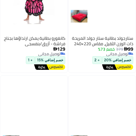
ستارجولد بطانية ستار جولد المريحة
كانغورو بطانية يمكن ارتداؤها بجناح
ذات الوزن الثقيل، مقاس 220×240
فراشة - أزرق/بنفسجي
129
99
379
خصم 73%
سم، طبقة واحدة، بطانية شتوية


توصيل مجاني
توصيل مجاني
فائقة النعومة، ملمس صوفي
توصيل مجاني
توصيل مجاني
منقوش، وزن 10 أرطال، SG-BLC604
خصم إضافي %20
+ 2
خصم إضافي %15
+ 1