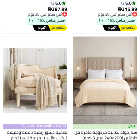
Season, Soft and Breathable
Season, Soft and Breathable
5.0
5.0
2
2
Thermal Blanket,Seafoam
Thermal Blanket, Dark Grey
287.99
215.99
أقل سعر في 30 يوم
أقل سعر في 30 يوم


توصيل مجاني
توصيل مجاني
أقل سعر في 30 يوم
أقل سعر في 30 يوم
خصم إضافي %15
+ 1
خصم إضافي %15
+ 1
عرض
تخفيضات الاستعداد للمدرسة
ستارجولد بطانية مزدوجة فاخرة من
بطانية ديكور ريفية ناعمة وخفيفة
طبقتين (200×240 سم، 3 كجم)
للكنب والسرير مريحة للاستخدام