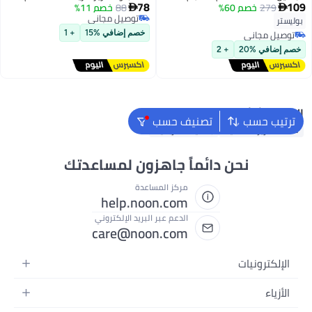
78
109
279
خصم 60%
فائقة النعومة لراحة مثالية في
88
خصم 11%
المنزلي والسفر مقاس 127 × 152


9
توصيل مجاني
الشتاء، مثالية لأسرة النوم
سم باللون البيج والعاجي
بوليستر
توصيل مجاني
المزدوجة، وتُعد خياراً ممتازاً
توصيل مجاني
خصم إضافي %15
+ 1
كبطانية ثقيلة (Weighted Blanket)
توصيل مجاني
خصم إضافي %20
+ 2
للأسرة الفردية، وتتميز بملمس
الفلانيل الدافئ
البحث الشائع
ترتيب حسب
تصنيف حسب
ملاءة سرير مطاطية
بطانية كهربائية
نحن دائماً جاهزون لمساعدتك
مركز المساعدة
help.noon.com
الدعم عبر البريد الإلكتروني
care@noon.com
الإلكترونيات
الهواتف المتحركة
الأزياء
أجهزة التابلت