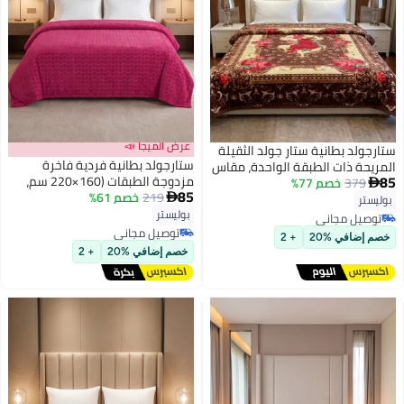
عرض الميجا 📣
ستارجولد بطانية ستار جولد الثقيلة
ستارجولد بطانية فردية فاخرة
المريحة ذات الطبقة الواحدة، مقاس
85
مزدوجة الطبقات (160×220 سم،
379
خصم 77%
160×220 سم، مناسبة للسرير

85
219
خصم 61%
وزن 2 كجم) فائقة النعومة لراحة
المفرد، مصنوعة من الصوف

بوليستر
9
مثالية في الشتاء، مثالية لسرير
المحفور، SG-BL904
بوليستر
توصيل مجاني
فردي، وتتميز بملمس الفلانيل
توصيل مجاني
توصيل مجاني
خصم إضافي %20
+ 2
الدافئ
توصيل مجاني
خصم إضافي %20
+ 2