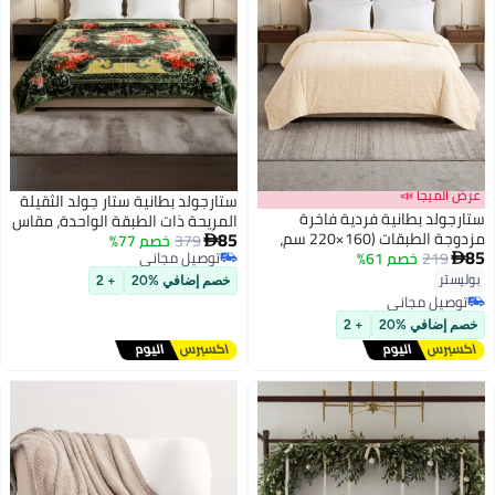
عرض الميجا 📣
ستارجولد بطانية ستار جولد الثقيلة
ستارجولد بطانية فردية فاخرة
المريحة ذات الطبقة الواحدة، مقاس
85
مزدوجة الطبقات (160×220 سم،
379
خصم 77%
160×220 سم، مناسبة للسرير

85
219
خصم 61%
وزن 2 كجم) فائقة النعومة لراحة
توصيل مجاني

المفرد، مصنوعة من الصوف
9
توصيل مجاني
مثالية في الشتاء، مثالية لسرير
بوليستر
المحفور، SG-BL904
خصم إضافي %20
+ 2
فردي، وتتميز بملمس الفلانيل
توصيل مجاني
الدافئ
توصيل مجاني
خصم إضافي %20
+ 2