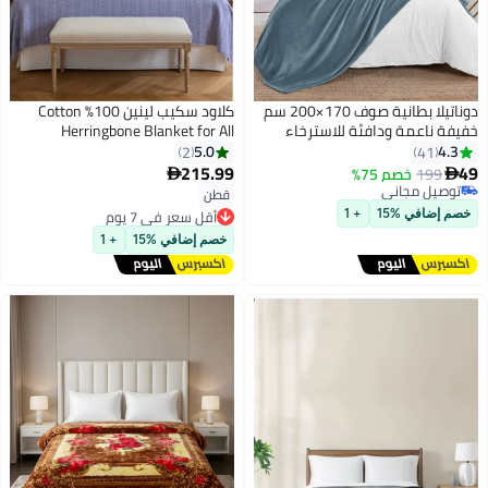
دوناتيلا بطانية صوف 170×200 سم
كلاود سكيب لينين 100% Cotton
خفيفة ناعمة ودافئة للاسترخاء
Herringbone Blanket for All
تصميم سادة ممشط مايكروفايبر
Season, Soft and Breathable
5.0
4.3
2
41
شيربا مناسبة للسرير والأريكة
Thermal Blanket,Lavender Blue
215.99
49
199
خصم 75%


16
توصيل مجاني
قطن
أقل سعر في 7 يوم
توصيل مجاني
توصيل مجاني
خصم إضافي %15
+ 1
أقل سعر في 7 يوم
خصم إضافي %15
+ 1