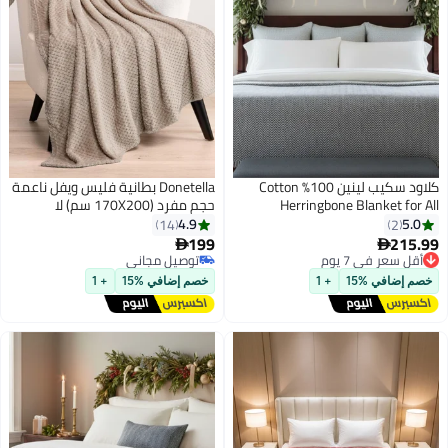
كلاود سكيب لينين 100% Cotton
Donetella بطانية فليس ويفل ناعمة
Herringbone Blanket for All
حجم مفرد (170X200 سم) لا
Season, Soft and Breathable
تتساقط، لا تتكتل، رمي فخم مريح
4.9
5.0
14
2
Thermal Blanket,Light Grey
300 جرام لكل متر مربع بطانية
199
215.99
أقل سعر في 7 يوم


خفيفة الوزن للسرير، الأريكة،
توصيل مجاني
توصيل مجاني
أقل سعر في 7 يوم
توصيل مجاني
الكرسي، الصوفا والتخييم، رمادي
خصم إضافي %15
+ 1
خصم إضافي %15
+ 1
فاتح