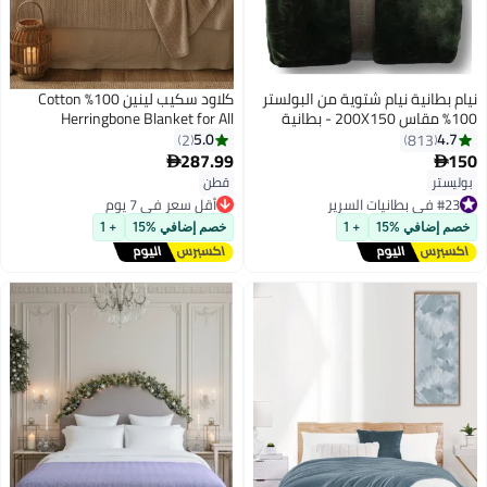
نيام بطانية نيام شتوية من البولستر
كلاود سكيب لينين 100% Cotton
100% مقاس 200X150 - بطانية
Herringbone Blanket for All
مخمل ناعمة ومريحة
Season, Soft and Breathable
5.0
4.7
2
813
Thermal Blanket,Fog
287.99
150


3
بوليستر
قطن
#23 في بطانيات السرير
أقل سعر في 7 يوم
توصيل مجاني
توصيل مجاني
#23 في بطانيات السرير
أقل سعر في 7 يوم
خصم إضافي %15
+ 1
خصم إضافي %15
+ 1