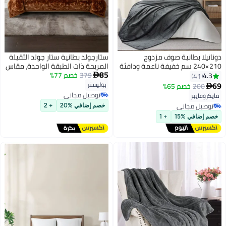
دوناتيلا بطانية صوف مزدوج
ستارجولد بطانية ستار جولد الثقيلة
210×240 سم خفيفة ناعمة ودافئة
المريحة ذات الطبقة الواحدة، مقاس
85
للاسترخاء تصميم سادة ممشط
379
خصم 77%
160×220 سم، مناسبة للسرير
4.3

41
شيربا مناسبة للسرير والأريكة
المفرد، مصنوعة من الصوف
69
بوليستر
200
خصم 65%

المحفور، SG-BL904
توصيل مجاني
مايكروفايبر
توصيل مجاني
توصيل مجاني
خصم إضافي %20
+ 2
توصيل مجاني
خصم إضافي %15
+ 1