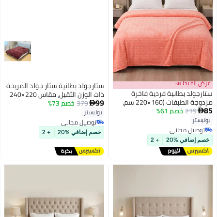
عرض الميجا 📣
ستارجولد بطانية ستار جولد المريحة
ستارجولد بطانية فردية فاخرة
ذات الوزن الثقيل، مقاس 220×240
99
مزدوجة الطبقات (160×220 سم،
379
خصم 73%
سم، طبقة واحدة، بطانية شتوية

85
219
خصم 61%
وزن 2 كجم) فائقة النعومة لراحة

فائقة النعومة، ملمس صوفي
بوليستر
9
مثالية في الشتاء، مثالية لسرير
بوليستر
منقوش، وزن 10 أرطال، SG-BLC604
توصيل مجاني
فردي، وتتميز بملمس الفلانيل
توصيل مجاني
توصيل مجاني
خصم إضافي %20
+ 2
الدافئ
توصيل مجاني
خصم إضافي %20
+ 2