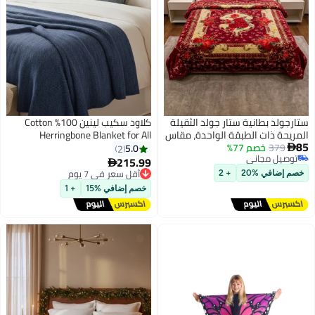
ستارجولد بطانية ستار جولد الثقيلة
كلاود سكيب لينين 100% Cotton
المريحة ذات الطبقة الواحدة، مقاس
Herringbone Blanket for All
85
379
خصم 77%
160×220 سم، مناسبة للسرير
Season, Soft and Breathable
5.0
2

توصيل مجاني
المفرد، مصنوعة من الصوف
Thermal Blanket,Ensign Blue
215.99
أقل سعر في 7 يوم

توصيل مجاني
المحفور، SG-BL904
توصيل مجاني
خصم إضافي %20
+ 2
أقل سعر في 7 يوم
خصم إضافي %15
+ 1