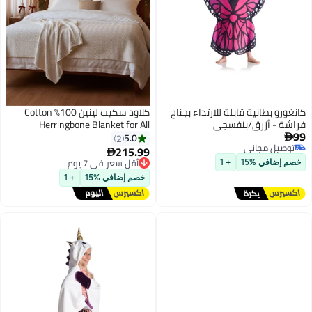
كانغورو بطانية قابلة للارتداء بجناح
كلاود سكيب لينين 100% Cotton
فراشة - أزرق/بنفسجي
Herringbone Blanket for All
99
Season, Soft and Breathable
5.0
2

توصيل مجاني
Thermal Blanket, White
215.99
أقل سعر في 7 يوم

توصيل مجاني
توصيل مجاني
خصم إضافي %15
+ 1
أقل سعر في 7 يوم
خصم إضافي %15
+ 1