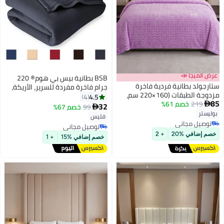
عرض الميجا 📣
BSB بطانية بيس بي هوم® 220
ستارجولد بطانية فردية فاخرة
جرام فاخرة مفردة للسرير، الأريكة،
مزدوجة الطبقات (160×220 سم،
الكنب، السفر والتخييم | 150 × 220
4.5
4
85
219
خصم 61%
وزن 2 كجم) فائقة النعومة لراحة

سم | رمادي | بطانية بولو صلبة
32
99
خصم 67%

9
مثالية في الشتاء، مثالية لسرير
بوليستر
فليس
فردي، وتتميز بملمس الفلانيل
توصيل مجاني
توصيل مجاني
الدافئ
توصيل مجاني
توصيل مجاني
خصم إضافي %20
+ 2
خصم إضافي %15
+ 1