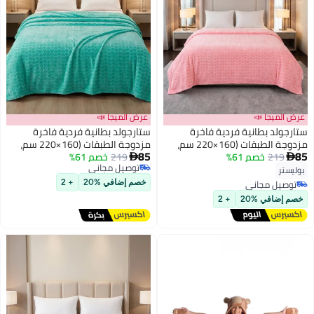
عرض الميجا 📣
عرض الميجا 📣
ستارجولد بطانية فردية فاخرة
ستارجولد بطانية فردية فاخرة
مزدوجة الطبقات (160×220 سم،
مزدوجة الطبقات (160×220 سم،
85
85
219
خصم 61%
وزن 2 كجم) فائقة النعومة لراحة
219
خصم 61%
وزن 2 كجم) فائقة النعومة لراحة


9
9
توصيل مجاني
مثالية في الشتاء، مثالية لسرير
مثالية في الشتاء، مثالية لسرير
بوليستر
توصيل مجاني
فردي، وتتميز بملمس الفلانيل
فردي، وتتميز بملمس الفلانيل
توصيل مجاني
خصم إضافي %20
+ 2
الدافئ
الدافئ
توصيل مجاني
خصم إضافي %20
+ 2