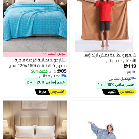
عرض الميجا 📣
كانغورو بطانية يمكن ارتداؤها
ستارجولد بطانية فردية فاخرة
للأطفال - دب بني
119
مزدوجة الطبقات (160×220 سم،

85
219
خصم 61%
وزن 2 كجم) فائقة النعومة لراحة

فليس
9
توصيل مجاني
مثالية في الشتاء، مثالية لسرير
توصيل مجاني
توصيل مجاني
فردي، وتتميز بملمس الفلانيل
توصيل مجاني
خصم إضافي %20
+ 2
خصم إضافي %15
+ 1
الدافئ