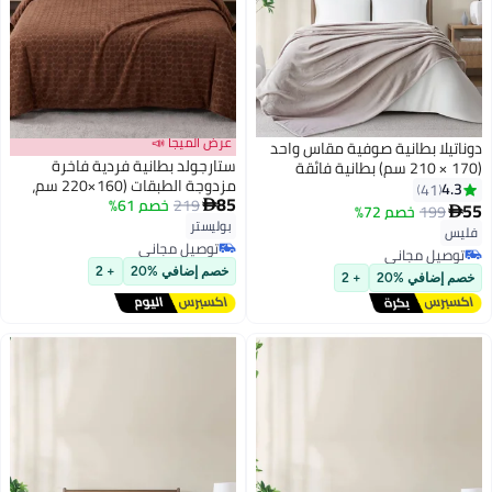
عرض الميجا 📣
دوناتيلا بطانية صوفية مقاس واحد
ستارجولد بطانية فردية فاخرة
(170 × 210 سم) بطانية فائقة
مزدوجة الطبقات (160×220 سم،
النعومة بوزن 300 جرام لكل متر
4.3
41
85
219
خصم 61%
وزن 2 كجم) فائقة النعومة لراحة
مربع، أفضل أغطية قطيفة خفيفة

55
199
خصم 72%

9
16
مثالية في الشتاء، مثالية لسرير
الوزن ودافئة للسرير والأريكة
بوليستر
فليس
فردي، وتتميز بملمس الفلانيل
والأريكة والتخييم.
توصيل مجاني
توصيل مجاني
الدافئ
توصيل مجاني
توصيل مجاني
خصم إضافي %20
+ 2
خصم إضافي %20
+ 2