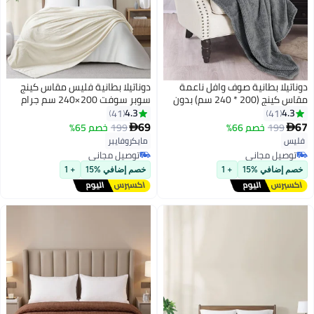
دوناتيلا بطانية صوف وافل ناعمة
دوناتيلا بطانية فليس مقاس كينج
مقاس كينج (200 * 240 سم) بدون
سوبر سوفت 200×240 سم جرام
سقيفة ، بدون بيلينغ قطيفة مريحة
للمنزل والتخييم
4.3
4.3
41
41
رمي 300 جرام لكل متر مربع بطانية
69
67
199
خصم 66%
199
خصم 65%


3
3
خفيفة الوزن للسرير والأريكة
فليس
مايكروفايبر
والكرسي والأريكة والتخييم ، ينجي
توصيل مجاني
توصيل مجاني
توصيل مجاني
توصيل مجاني
خصم إضافي %15
+ 1
خصم إضافي %15
+ 1