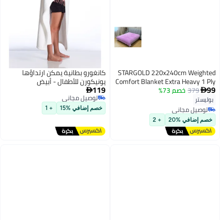
STARGOLD 220x240cm Weighted
كانغورو بطانية يمكن ارتداؤها
Comfort Blanket Extra Heavy 1 Ply
يونيكورن للأطفال - أبيض
119
99
379
خصم 73%
Winter Throw Blanket Super Soft


توصيل مجاني
Embossed Wool Feel Bedding,
بوليستر
توصيل مجاني
10LBS, SG-BLC604
توصيل مجاني
خصم إضافي %15
+ 1
توصيل مجاني
خصم إضافي %20
+ 2