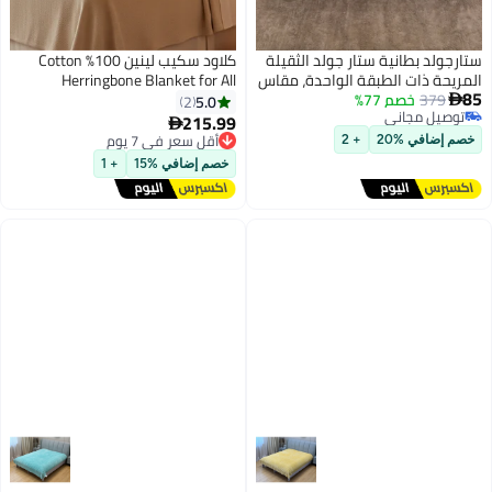
ستارجولد بطانية ستار جولد الثقيلة
كلاود سكيب لينين 100% Cotton
المريحة ذات الطبقة الواحدة، مقاس
Herringbone Blanket for All
85
379
خصم 77%
160×220 سم، مناسبة للسرير
Season, Soft and Breathable
5.0
2

توصيل مجاني
المفرد، مصنوعة من الصوف
Thermal Blanket,Ivory
215.99
أقل سعر في 7 يوم

توصيل مجاني
المحفور، SG-BL904
توصيل مجاني
خصم إضافي %20
+ 2
أقل سعر في 7 يوم
خصم إضافي %15
+ 1