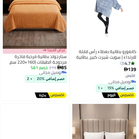
عرض الميجا 📣
كانغورو بطانية بغطاء رأس قابلة
ستارجولد بطانية فردية فاخرة
للارتداء | سويت شيرت كبير، بطانية
مزدوجة الطبقات (160×220 سم،
صوف بغطاء رأس للأطفال
4.7
3
85
219
خصم 61%
وزن 2 كجم) فائقة النعومة لراحة
والمراهقين، فائقة النعومة

139

9
توصيل مجاني
مثالية في الشتاء، مثالية لسرير
ومريحة، جيب أمامي كبير، خفيفة
فليس
توصيل مجاني
فردي، وتتميز بملمس الفلانيل
الوزن، قابلة للغسل، مقاس سم -
خصم إضافي %20
+ 2
توصيل مجاني
الدافئ
نجوم متوهجة
توصيل مجاني
خصم إضافي %15
+ 1