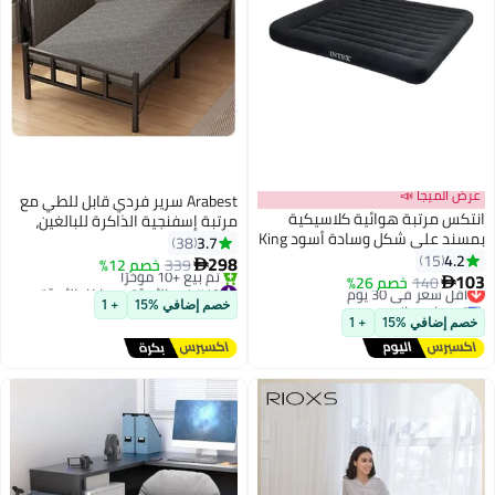
عرض الميجا 📣
Arabest سرير فردي قابل للطي مع
انتكس مرتبة هوائية كلاسيكية
مرتبة إسفنجية الذاكرة للبالغين،
بمسند على شكل وسادة أسود King
سرير ضيوف محمول قابل للطي مع
3.7
38
4.2
15
لوح أمامي وإطار فولاذي قوي على
298
339
خصم 12%

أقل سعر في 30 يوم
#19 في الأسرَّة وهياكل الأسرَّة
103
عجلات، 186 × 75 سم
140
خصم 26%

توصيل مجاني
بتخلّص بسرعة
خصم إضافي %15
+ 1
أقل سعر في 30 يوم
تم بيع +10 مؤخرًا
خصم إضافي %15
+ 1
#19 في الأسرَّة وهياكل الأسرَّة