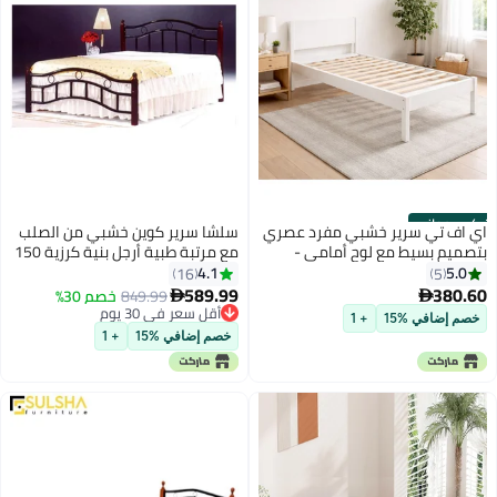
تركيب مجاني
اي اف تي سرير خشبي مفرد عصري
سلشا سرير كوين خشبي من الصلب
بتصميم بسيط مع لوح أمامي -
مع مرتبة طبية أرجل بنية كرزية 150
دعامة متينة من الخشب الصلب،
× 190 سم
4.1
5.0
16
5
موفر للمساحة مع شرائح معززة،
589.99
380.60
849.99
خصم 30%


مقاس 90 × 190 سم، لون أبيض
أقل سعر في 30 يوم
خصم إضافي %15
+ 1
أقل سعر في 30 يوم
خصم إضافي %15
+ 1