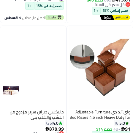
899
خصم 46%
#3 في الأسرَّة وهياكل الأسرَّة
قاعدة زنبركية، سهل التركيب،
أقل سعر في السنة
خصم إضافي %15
+ 1
200*160 سم
أقل سعر في السنة
خصم إضافي %15
+ 1
احصل عليه خلال
9 اغسطس
واي آند دي Adjustable Furniture
جالاكسي ديزاين سرير مزدوج من
Bed Risers 4.5 inch Heavy Duty for
الخشب والصُلب بني
Table Couch Frame(4 Pcs)
190x20x120سم
4.0
5.0
25
6
379.99
91
107
خصم 14%

