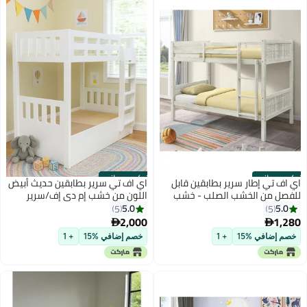
تركيب مجاني
تركيب مجاني
اي اف تي إطار سرير بطابقين قابل
اي اف تي سرير بطابقين حديث أبيض
للفصل من الخشب الصلب - خشب
اللون من خشب إم دي إف/سرير
صنوبر أبيض عتيق - سرير مفرد قابل
بطابقين مزدوج، مثالي لمرتبة بحجم
5.0
5.0
5
5
للتحويل للأطفال والمراهقين وكبار
فردي (190 سم × 90 سم)، سرير
2,000
1,280


السن وغرفة الضيوف - تصميم موفر
مزدوج الطابق موفر للمساحة مع
خصم إضافي %15
+ 1
خصم إضافي %15
+ 1
للمساحة
سلم آمن وقضبان أمان، هيكل متين
وفائق الجودة من خشب إم دي إف
للأطفال والمراهقين وغرف نوم
موفرة للمساحة. أبيض (عرفان)