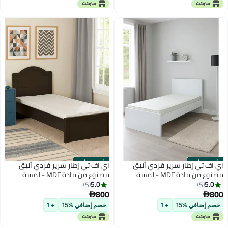
(عرفان)
تركيب مجاني
تركيب مجاني
اي اف تي إطار سرير فردي أنيق
اي اف تي إطار سرير فردي أنيق
مصنوع من مادة MDF - لمسة
مصنوع من مادة MDF - لمسة
نهائية باللون الأبيض، بطول 197 سم
نهائية باللون البني الداكن، طول
5.0
5.0
5
5
وعرض 95 سم، تصميم لوح أمامي
197 سم × عرض 95 سم، تصميم لوح
800
800


مرتفع للراحة والمتانة. أبيض (عرفان)
أمامي مرتفع للراحة والمتانة. بني
خصم إضافي %15
+ 1
خصم إضافي %15
+ 1
غامق ( عرفان )