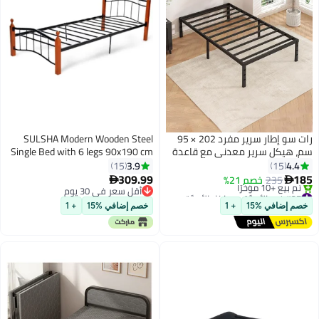
رات سو إطار سرير مفرد 202 × 95
SULSHA Modern Wooden Steel
سم، هيكل سرير معدني مع قاعدة
Single Bed with 6 legs 90x190 cm
للمرتبة ودعامة من شرائح فولاذية،
3.9
4.4
15
15
مساحة تخزين أسفل القاعدة، لا حاجة
309.99
185
235
خصم 21%


#27 في الأسرَّة وهياكل الأسرَّة
لقاعدة صندوق، سهل التركيب
أقل سعر في 30 يوم
توصيل مجاني
أقل سعر في 30 يوم
خصم إضافي %15
+ 1
خصم إضافي %15
+ 1
تم بيع +10 مؤخرًا
#27 في الأسرَّة وهياكل الأسرَّة