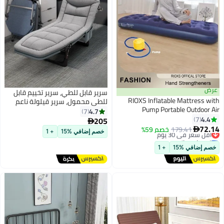
عرض
سرير قابل للطي، سرير تخييم قابل
RIOXS Inflatable Mattress with
للطي محمول، سرير قيلولة ناعم
Pump Portable Outdoor Air
ومريح، مزود بمرتبة إسفنجية ذاكرة
4.7
7
Mattress Foldable Single
4.4
7
ومسند رأس ناعم، مناسب للقيلولة
205

Thickened Flocking Mattress for
أقل سعر في 30 يوم
72.14
على الشاطئ والمكتب في الهواء
179.41
خصم 59%

خصم إضافي %15
+ 1
توصيل مجاني
Outdoor and Home
الطلق (H-001)
أقل سعر في 30 يوم
خصم إضافي %15
+ 1