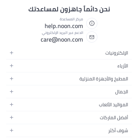
نحن دائماً جاهزون لمساعدتك
مركز المساعدة
help.noon.com
الدعم عبر البريد الإلكتروني
care@noon.com
الإلكترونيات
الهواتف المتحركة
الأزياء
أجهزة التابلت
أزياء نسائية
المطبخ والأجهزة المنزلية
أجهزة الكمبيوتر المحمولة
أزياء رجالية
الأجهزة الكبيرة
أجهزة الكمبيوتر المكتبية
الجمال
أزياء الأطفال
الأجهزة الصغيرة
الأجهزة القابلة للارتداء
العطور
العطور
المواليد الألعاب
أثاث غرفة النوم
سماعات الرأس
العناية بالبشرة
الساعات
الرضاعة والتغذية
التخزين
أفضل الماركات
الكاميرات والصور وتسجيل الفيديو
العناية بالشعر
المجوهرات
الحفاضات
أدوات الطبخ
التلفزيونات
أبل
العناية الشخصية
النظارات
شوف أكثر
تنقل الأطفال
الأثاث
سامسونج