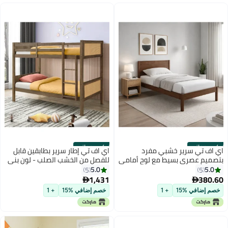
تركيب مجاني
تركيب مجاني
اي اف تي سرير خشبي مفرد
اي اف تي إطار سرير بطابقين قابل
بتصميم عصري بسيط مع لوح أمامي
للفصل من الخشب الصلب - لون بني
- دعامة متينة من الخشب الصلب،
بلوط طبيعي - سرير مفرد قابل
5.0
5.0
5
5
موفر للمساحة مع شرائح معززة،
للتحويل للأطفال والمراهقين وكبار
1,431
380.60


مقاس 90 × 190 سم، لون بني
السن وغرفة الضيوف - تصميم موفر
خصم إضافي %15
+ 1
خصم إضافي %15
+ 1
للمساحة