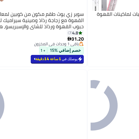
ات لماكينات القهوة
سوبر زي يوث طقم مكون من كوبين لمعاي
القهوة مع زجاجة رذاذ وصينية سيراميك لم
حبوب القهوة ورذاذ للشاي والإسبريسو، ه
لمحبي القهوة (حتى 35 جرامًا من حبوب القهوة)
4.8
7
31.20

باقي 1 وحدات في المخزون
باقي 1 وحدات في المخزون
خصم إضافي %15
+ 1
يوصلك في
1 ساعة 14 دقيقة