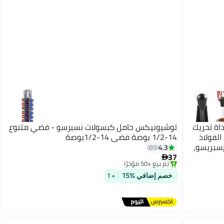
داة تحريك
توشيونيكس حامل كبسولات نسبرسو - فضي متنوع
سو من الفولاذ
14-1/2 بوصة فضي 14-1/2بوصة
وة الإسبريسو،
4.3
89
37

توصيل مجاني
باقي 1 وحدات في المخزون
خصم إضافي %15
+ 1
تم بيع +50 مؤخرًا
توصيل مجاني