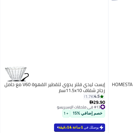
HOMESTAR 
إيست ليدي فلتر يدوي لتقطير القهوة V60 مع حامل
زجاج شفاف 11.5x10سم
4.5
1.7K
29.90

#13 في ملحقات الإسبريسو
#13 في ملحقات الإسبريسو
خصم إضافي %15
+ 1
يوصلك في
1 ساعة 14 دقيقة