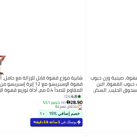
هوة، صينية وزن حبوب
شابية موزع قهوة قابل للإزالة مع حامل، أ
بوب القهوة، البن
قهوة الإسبريسو مع 12 إبرة إسبري
حوق الحليب، السكر،
المقاوم للصدأ 0.4 مم، أداة توزيع قه
ين
ملحقات القهوة (أسود)
4.8
24
28.90
60
خصم 51%

#16 في ملحقات الإسبريسو
بتخلّص بسرعة
خصم إضافي %15
+ 1
#16 في ملحقات الإسبريسو
يوصلك في
1 ساعة 14 دقيقة