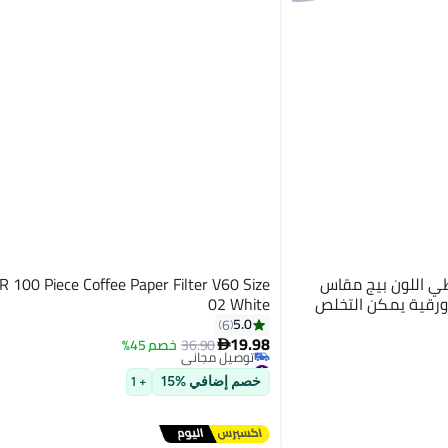
طي اللون بيج مقاس
100 Piece Coffee Paper Filter V60 Size
لى 100 قطعة ورقية يمكن التخلص
02 White
5.0
6
19.98
36.90
خصم 45%

#6 في ملحقات الإسبريسو
توصيل مجاني
خصم إضافي %15
+ 1
#6 في ملحقات الإسبريسو