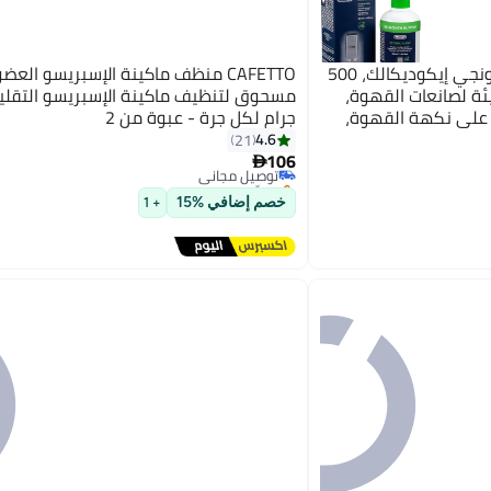
De'Longhi مزيل الترسبات ديلونجي إيكوديكالك، 500
ئة لصانعات القهوة،
على نكهة القهوة،
جرام لكل جرة - عبوة من 2
كثر فعالية حتى 3 مرات من حمض الستريك
4.6
21
#5 في ملحقات الإسبريسو
106
توصيل مجاني

بتخلّص بسرعة
تم بيع +50 مؤخرًا
خصم إضافي %15
+ 1
#5 في ملحقات الإسبريسو