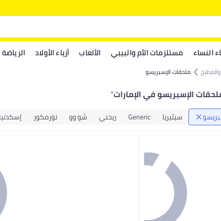
اء النساء
مستلزمات الأم والبيبي
الألعاب
أزياء الأولاد
الرياضة
 والمطبخ
ملحقات الإسبريسو
لحقات الإسبريسو في الإمارات
"
بريسو
سيثيريا
Generic
ريحني
شو وو
نورمكور
إسكدنيا