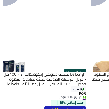
أفضل المنتجات
 100 عد، مرشح القهوة
De'Longhi منظف ديلونجي إيكوديكالك، 2 × 100 مل
 للتخلص منها
- مزيل الترسبات الصديقة للبيئة لصانعات القهوة،
حمض اللاكتيك الطبيعي، يطيل عمر الآلة، يحافظ على
نكهة القهوة، أكثر فعالية من حمض الستريك
4.9
25
DLSC200
25

#4 في ملحقات الإسبريسو
بتخلّص بسرعة
خصم إضافي %15
+ 1
تم بيع +100 مؤخرًا