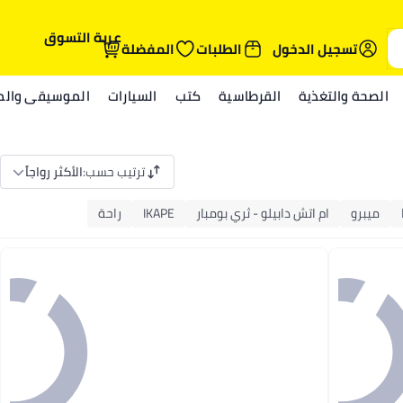
عربة التسوق
تسجيل الدخول
الطلبات
المفضلة
الصحة والتغذية
القرطاسية
كتب
السيارات
الموسيقى والمي
ترتيب حسب
:
الأكثر رواجاً
ميبرو
ام اتش دابيلو - ثري بومبار
IKAPE
راحة