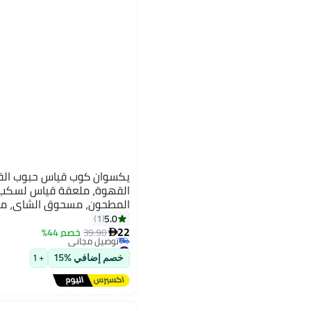
يكسوان كوب قياس حبوب الق
القهوة، ملعقة قياس لسكب ح
المطحون، مسحوق الشاي، مس
مسحوق الخبز، مسحوق البروت
5.0
1
22
39.90
خصم 44%

#36 في ملحقات الإسبريسو
توصيل مجاني
خصم إضافي %15
+ 1
#36 في ملحقات الإسبريسو