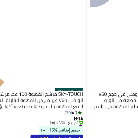
أفضل المنتجات
كورالبلو مرشح القهوة المخروطي في حجم V60
SKY-TOUCH مرشح القهوة
الأبيض الذي يحتوي على 100 قطعة من الورق
الورقي V60 غير مبيض للقهوة القابلة
فلتر القهوة في المنزل
لصنع القهوة بالتنقيط والصب (2-4 أكواب)
4.7
79
14

#2 في ملحقات الإسبريسو
بتخلّص بسرعة
خصم إضافي %15
+ 1
تم بيع +360 مؤخرًا