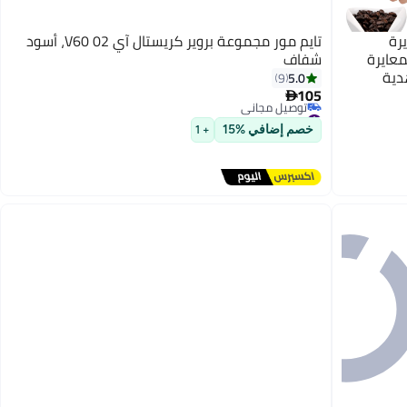
رة
تايم مور مجموعة بروير كريستال آي V60 02، أسود
عايرة
شفاف
دية
5.0
9
105

#21 في ملحقات الإسبريسو
توصيل مجاني
خصم إضافي %15
+ 1
#21 في ملحقات الإسبريسو