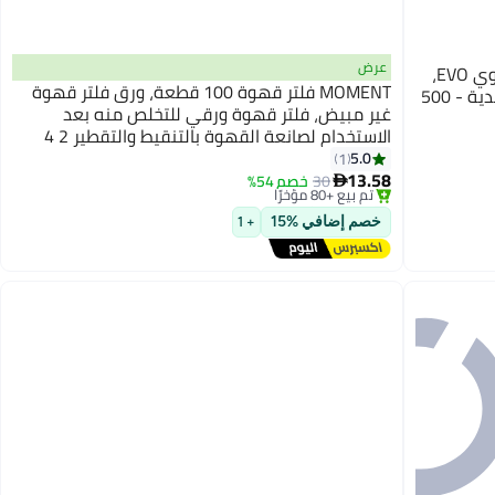
عرض
CAFETTO منظف ماكينة الإسبريسو العضوي EVO،
MOMENT فلتر قهوة 100 قطعة، ورق فلتر قهوة
مسحوق لتنظيف ماكينة الإسبريسو التقليدية - 500
غير مبيض، فلتر قهوة ورقي للتخلص منه بعد
الاستخدام لصانعة القهوة بالتنقيط والتقطير 2 4
أكواب
5.0
1
13.58
30
خصم 54%

توصيل مجاني
تم بيع +80 مؤخرًا
خصم إضافي %15
+ 1
توصيل مجاني