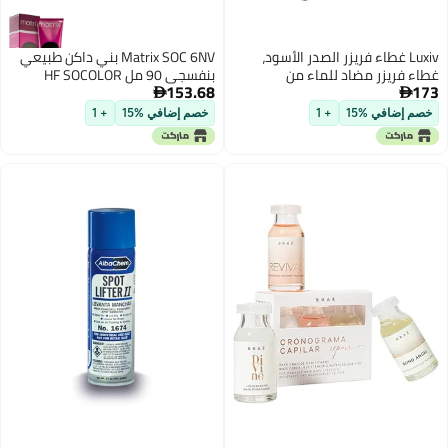
Lu غطاء فريزر الصدر الأسود،
Matrix SOC 6NV بني داكن طبيعي
يزر مضاد للماء من
بنفسجي 90 مل HF SOCOLOR
153.68
لوكسيف، مدمج لحجم 7 قدم مكعب
Matrix

الصدر المفتوح، مع جيب
افي %15
+ 1
خصم إضافي %15
+ 1
وحزام