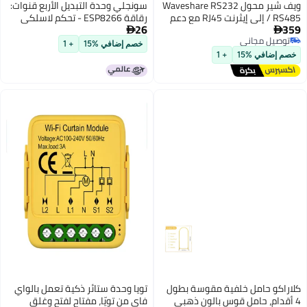
ويف شير محول Waveshare RS232
سونجلي وحدة التبديل الأربع قنوات:
/ RS485 إلى إيثرنت RJ45 مع دعم
رقاقة ESP8266 - تحكم لاسلكي
26
الطاقة عبر الإيثرنت (PoE) – موديل
بمدى إرسال 100 متر، وثنائي وضع

ل مجاني
RS232 RS485 TO POE ETH (B)
عمل، وتخزين عند إيقاف الطاقة،
خصم إضافي %15
+ 1
ل مجاني
الإشارة التسلسلية إلى
وطول عمر طويل لتشغيل المنازل
افي %15
+ 1
ثرنت مع تغذية طاقة PoE
الذكية
و حامل خلفية مقوسة بطول
تويا وحدة ستائر ذكية تعمل بالواي
م، حامل قوس بالون ذهبي
فاي من تويّا، مفتاح لفتح وغلق