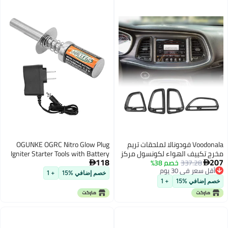
Voodonala فودونالا لملحقات تريم
OGUNKE OGRC Nitro Glow Plug
كييف الهواء لكونسول مركز
Igniter Starter Tools with Battery
118
337.28
خصم 38%
دودج تشالنجر 2015 وما فوق (حبة
Charger for HSP Redcat and 1/8

ر في 30 يوم
ون، 4 قطع)
1/10 Nitro Engine RC Car Buggy
خصم إضافي %15
+ 1
ر في 30 يوم
Truck Model
افي %15
+ 1