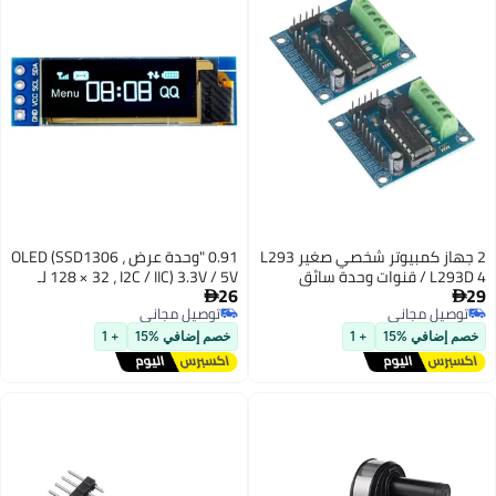
2 جهاز كمبيوتر شخصي صغير L293
0.91 "وحدة عرض OLED (SSD1306 ،
/ L293D 4 قنوات وحدة سائق
128 × 32 ، I2C / IIC) 3.3V / 5V لـ
26
Arduino و STM32

ل مجاني
توصيل مجاني
ل مجاني
توصيل مجاني
افي %15
+ 1
خصم إضافي %15
+ 1