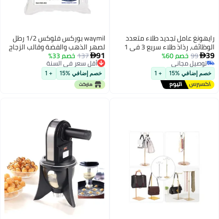
 عامل تجديد طلاء متعدد
waymil بوركس فلوكس 1/2 رطل
الوظائف، رذاذ طلاء سريع 3 في 1
لصهر الذهب والفضة وقالب الزجاج
91
9
خصم 60%
حماية للسيارة، رذاذ طلاء
137
والمجوهرات 8 أونصات
خصم 33%

ل مجاني
أقل سعر في السنة
سيراميك 3 في 1، عامل تجديد
ل مجاني
أقل سعر في السنة
بلاستيكية 120 مل
افي %15
+ 1
خصم إضافي %15
+ 1