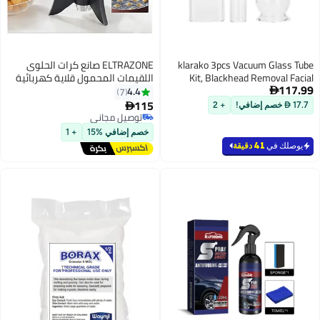
klarako 3pcs Vacuum Gla
ELTRAZONE صانع كرات الحلوى
Kit, Blackhead Removal
اللقيمات المحمول قلاية كهربائية
1
Suction Pore Vacuum Clea
لصنع كرات الحلوى، الدونات، كرات
4.4
7

Face Cleanser Blackhead 
اللحم، اللقيمات
115

+ 2
Machine Microdermab
توصيل مجاني
Machine Acce
توصيل مجاني
خصم إضافي %15
+ 1
ك في
41 دقيقة