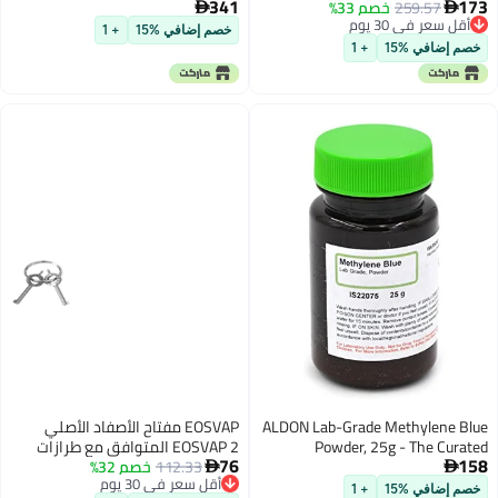
341
259.57
خصم 33%
الأحجار اللامعة الساخنة مع 3400
مع دايسون سايكلون V10 SV12،

ر في 30 يوم
 الأحجار اللامعة الساخنة
V10 أنيمال، V10 أبسولوت، V10
خصم إضافي %15
+ 1
ر في 30 يوم
الملابس والأقمشة، قلم
أليجي، بطاريات مكنسة كهربائية
افي %15
+ 1
 تزيين ساخن وألماس للكي
لاسلكية، تأتي مع 2 فلتر
ALDON Lab-Grade Methylen
EOSVAP مفتاح الأصفاد الأصلي
Powder, 25g - The 
EOSVAP 2 المتوافق مع طرازات
76
Chemical Col
112.33
خصم 32%
سميث & ويسون 100، 300، 1850،

أقل سعر في 30 يوم
1900 مع حلقة مفتاح
افي %15
+ 1