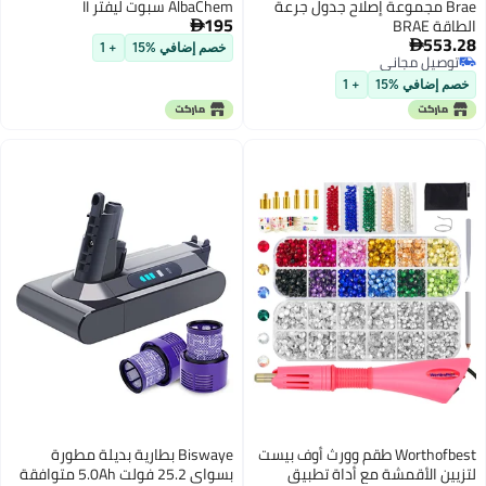
B مجموعة إصلاح جدول جرعة
AlbaChem سبوت ليفتر II
195

5

خصم إضافي %15
+ 1
ل مجاني
ل مجاني
افي %15
+ 1
Worthofbest طقم وورث أوف بيست
Biswaye بطارية بديلة مطورة
الأقمشة مع أداة تطبيق
بسواي 25.2 فولت 5.0Ah متوافقة