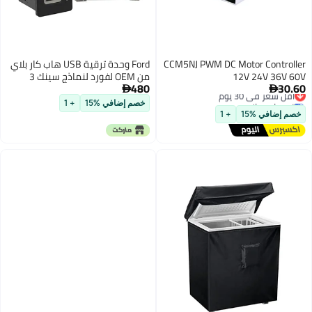
CCM5NJ PWM DC Motor Cont
Ford وحدة ترقية USB هاب كار بلاي
12V 24V 3
من OEM لفورد لنماذج سينك 3
480
ر في 30 يوم
HC3Z-19A387-H


ل مجاني
خصم إضافي %15
+ 1
ر في 30 يوم
افي %15
+ 1