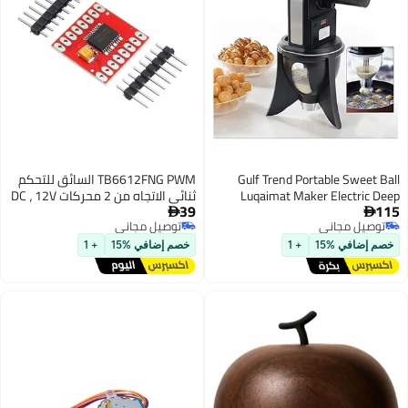
Gulf Trend Portable Swe
TB6612FNG PWM السائق للتحكم
Luqaimat Maker Electr
ثنائي الاتجاه من 2 محركات DC ، 12V
39
Fryer Electric sweet bal
1.2A لكل قناة ، 5V التحكم في

ل مجاني
توصيل مجاني
donuts meatball Luqaima
الجهد ، 100kHz PWM التردد ، مثالية
ل مجاني
توصيل مجاني
للروبوتات ومشاريع المحركات
افي %15
+ 1
خصم إضافي %15
+ 1
الصغيرة