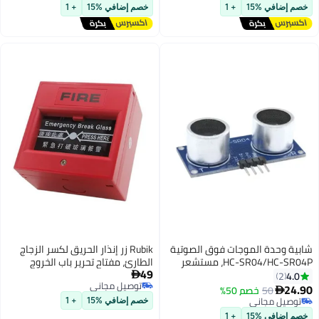
ل مجاني
توصيل مجاني
افي %15
+ 1
خصم إضافي %15
+ 1
وحدة الموجات فوق الصوتية
Rubik زر إنذار الحريق لكسر الزجاج
HC-SR04/HC-SR04P، مستشعر
الطارئ، مفتاح تحرير باب الخروج
49
سونار لقياس المسافة، 3 فولت -
(أحمر)

2
توصيل مجاني
50
خصم 50%

توصيل مجاني
ل مجاني
خصم إضافي %15
+ 1
ل مجاني
افي %15
+ 1