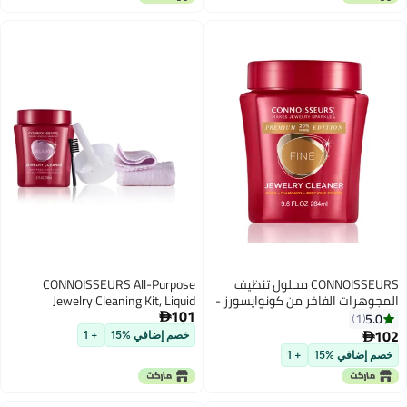
floz
CONNOISSEURS محلول تنظيف
CONNOISSEURS All-Purpose
ات الفاخر من كونوايسورز -
Jewelry Cleaning Kit, Liquid
101
ميز للذهب والبلاتين
Solution & Silver & Gold Jewelry

1
س والأحجار الكريمة، حجم
Polishing Cloths, 8 Ounce
خصم إضافي %15
+ 1
أونصة
افي %15
+ 1