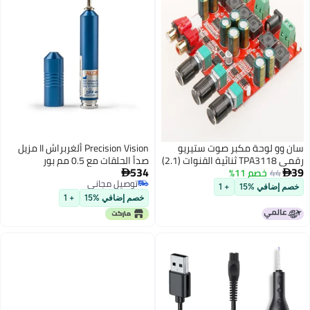
 لوحة مكبر صوت ستيريو
Precision Vision ألغربراش II مزيل
رقمي TPA3118 ثنائية القنوات (2.1)
صدأ الحلقات مع 0.5 مم بور
534
4
خصم 11%
مع مضخم صوت فرعي، بقدرة 2 ×

توصيل مجاني
30 واط + 60 واط، بجهد تيار مستمر
افي %15
+ 1
توصيل مجاني
خصم إضافي %15
+ 1