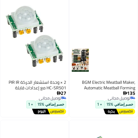
BGM Electric Meatball
2 × وحدة استشعار الحركة PIR IR
Automatic Meatball 
HC-SR501 مع إعدادات قابلة
27
Machine with Food Press
للتعديل

ل مجاني
توصيل مجاني
Portable Meatball Mold T
ل مجاني
توصيل مجاني
Beef, Chicken, Fish Balls, 
افي %15
+ 1
خصم إضافي %15
+ 1
Kofta, Kitchen Cooking