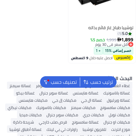
باخ غاز قائم بذاته
1,999
خصم 5%
 في 30 يوم
 في 30 يوم
في %15
+ 1
احصل عليه خلال
9 اغسطس
الشائع
ترتيب حسب
تصنيف حسب
لغسالة
غسالة بوش
غسالة ميديا
غسالة هوفر
غسالة سيمنز
باناسونيك
غسالة هايسنس
غسالة سوبر جنرال
غسالة بيكو
ويرلبول
غسالة ال جي
مكيفات إل جي
مكيفات هايسنس
ت سامسونج
مكيفات سيمنز
مكيفات باناسونيك
مكيفات نيكاي
 نوبل
مكيفات جري
مكيفات سوبر جنرال
مكيفات ميديا
 او جنرال
غسالة سامسونج
قرص صلب خارجي
شريحة ذاكرة
نترنت
تلفزيون توشيبا
راوترات تي بي لينك
غسالة أطباق توشيبا