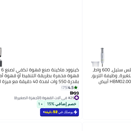
كينوود خلاط يدوي، عصا ستانلس ستيل، 600 واط،
كين
متغيرة، وظيفة التربو،
قهوة مخمرة بطريقة التنقيط أو قهوة أم
بقدرة 550 وات لمدة 40 دقيقة مع م
الأتوماتيكي وفلتر قابل لإعادة الاستخدام و
4.5
75
99
مقاومة التسريب ولوح تسخين وتمتاز بأنه
#29 في آلات القهوة (الأجهزة الصغيرة)

الاستخدام CMM05.000BM أسود
بتخلّص بسرعة
#29 في آلات القهوة (الأجهزة الصغيرة)
خصم إضافي %15
+ 1
يوصلك في
52 دقيقة