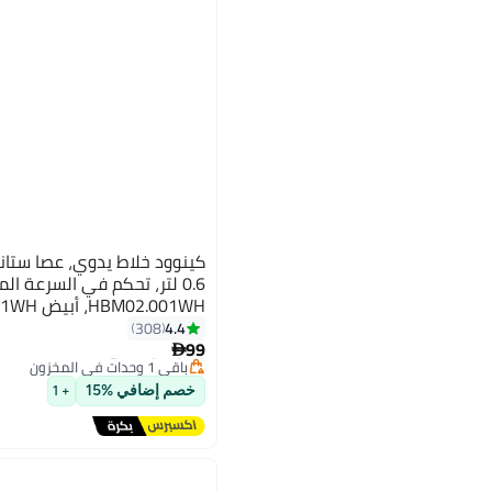
0.6 لتر، تحكم في السرعة ال
HBM02.001WH، أبيض HBM02.001WH أبيض
#10 في الخلاطات اليدوية
4.4
308
توصيل مجاني
99
باقي 1 وحدات في المخزون

تم بيع +70 مؤخرًا
#10 في الخلاطات اليدوية
خصم إضافي %15
+ 1