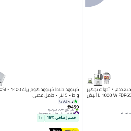
كينوود محضر طعام، مطحنة متعددة، 7 أدوات تجهيز
كينوود خلاط كينوود هوم 
واط - 5 لتر - حامل فضي
4.3
293
459

#1 في خلاطات عمودية
توصيل مجاني
خصم إضافي %15
+ 1
تم بيع +50 مؤخرًا
#1 في خلاطات عمودية