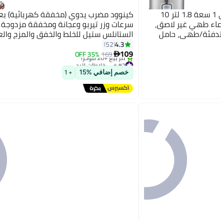
كينوود طباخ أرز كينوود 2 في 1 سعة 1.8 لتر 10
وعاء طهي غير لاصق،
سرعات وزر تيربو وعجانة ومخفقة مزدوجة
تدفئة/طهي، حامل
W HMP30.A0WH أبيض
4.3
52
109
35% OFF
169

#2 في خلاطات اليد
توصيل مجاني
خصم إضافي %15
+ 1
تم بيع +20 مؤخرًا
#2 في خلاطات اليد