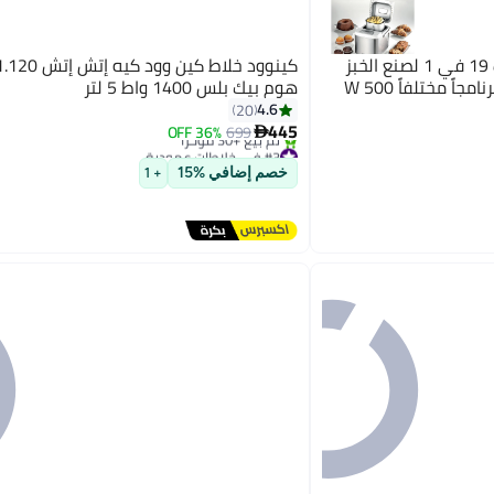
كينوود جهاز متعدد الوظائف 19 في 1 لصنع الخبز
الطازج مع مؤقت زمني و19 برنامجاً مختلفاً 500 W
هوم بيك بلس 1400 واط 5 لتر
4.6
20
445
36% OFF
699

#3 في خلاطات عمودية
توصيل مجاني
خصم إضافي %15
+ 1
تم بيع +30 مؤخرًا
#3 في خلاطات عمودية