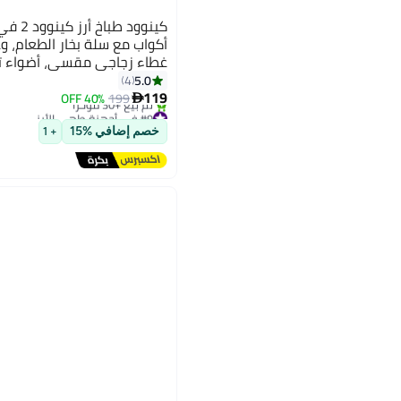
أكواب مع سلة بخار الطعام، 
غطاء زجاجي مقسى، أضواء 
ملعقة، سلك قابل للفصل RCM19.000SS فضي
5.0
4
119
40% OFF
199

#9 في أجهزة طهي الأرز
توصيل مجاني
خصم إضافي %15
+ 1
تم بيع +30 مؤخرًا
#9 في أجهزة طهي الأرز