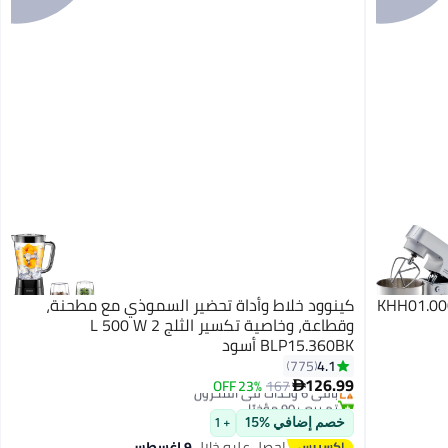
بيك KHH01.000SI - 1400
كينوود خلاط وأداة تحضير السموذي مع مطحنة،
وقطاعة، وخاصية تكسير الثلج 2 L 500 W
BLP15.360BK أسود
#14 في الخلاطات التي توضع على الموائد
4.1
775
توصيل مجاني
126.99
باقي 6 وحدات في المخزون
167
23% OFF

تم بيع +90 مؤخرًا
#14 في الخلاطات التي توضع على الموائد
خصم إضافي %15
+ 1
احصل عليه خلال
9 اغسطس