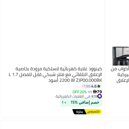
وود ماكينة صنع قهوة تكفي لصنع 6 أكواب من
كينوود غلاية كهربائية لاسلكية مزودة بخاصية
يركية
الإغلاق التلقائي مع فلتر شبكي قابل للفصل 1.7 L
يزة الإغلاق
2200 W ZJP00.000BK أسود
ميزة
4.6
196
ا سهلة
79
20% OFF
99
#28 في الغلايات الكهربائية

توصيل مجاني
#28 في الغلايات الكهربائية
خصم إضافي %15
+ 1