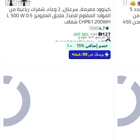
كينوود مضرب يدوي (مخفقة كهربائية) بعدد 5
كينوود مفرمة، سرعتان، 2 وعاء، شفرات رباعية من
 من
الفولاذ المقاوم للصدأ، ملحق المايونيز 0.5 L 500 W
الستانلس ستيل للخلط والخفق والمزج والعجن 450
CHP61.200WH شفاف
4.7
595
127
36% OFF
199

#6 في مفارم الأجهزة الصغيرة
بتخلّص بسرعة
خصم إضافي %15
+ 1
تم بيع +30 مؤخرًا
#6 في مفارم الأجهزة الصغيرة
يوصلك في
52 دقيقة