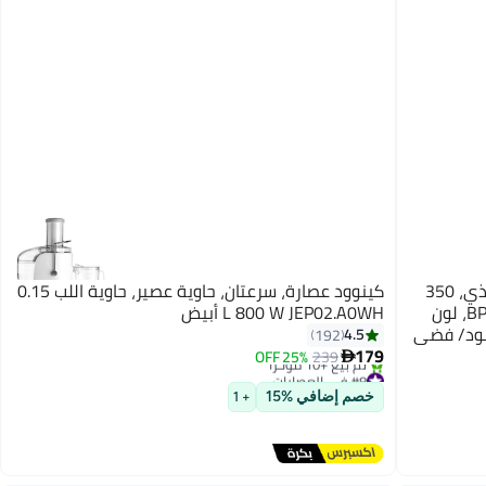
كينوود خلاط كينوود شخصي لصنع السموذي، 350
كينوود عصارة، سرعتان، حاوية عصير، حاوية اللب 0.15
واط، مع زجاجات محمولة خالية من مادة BPA، لون
L 800 W JEP02.A0WH أبيض
4.5
192
179
25% OFF
239

#8 في العصارات
توصيل مجاني
خصم إضافي %15
+ 1
تم بيع +10 مؤخرًا
#8 في العصارات