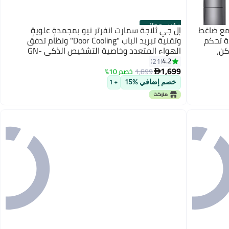
تركيب مجاني
دوجة الباب بسعة 509 لتر مع ضاغط
إل جي ثلاجة سمارت انفرتر نيو بمجمدةٍ علويةٍ
ة تحكم
وتقنية تبريد الباب "Door Cooling" ونظام تدفق
كن،
الهواء المتعدد وخاصية التشخيص الذكي GN-
B522PLGB فضي بلاتيني
4.2
21
1,699
1,899
خصم 10%

خصم إضافي %15
+ 1