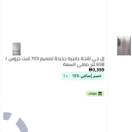
إل جي ثلاجة جانبية جديدة تصميم 703 لايت جروس /
658 لتر صافي السعة
3,399

خصم إضافي %15
+ 1