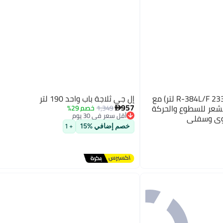
إل جي ثلاجة بسعة 617 لتر (R-384L/F 233 لتر) مع
إل جي ثلاجة باب واحد 190 لتر
957
دة بمستشعر للسطوع والحركة
1,349
خصم 29%

أقل سعر في 30 يوم
لوي وسفلي
أقل سعر في 30 يوم
خصم إضافي %15
+ 1