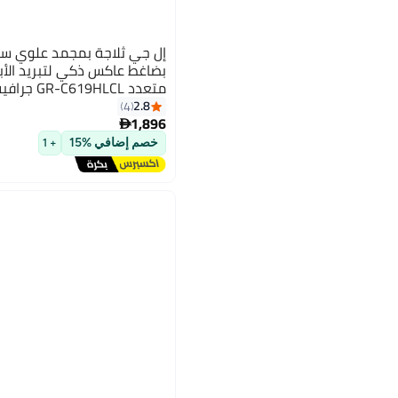
بضاغط عاكس ذكي لتبريد الأ
متعدد GR-C619HLCL جرافيت رمادي
2.8
4
1,896

خصم إضافي %15
+ 1