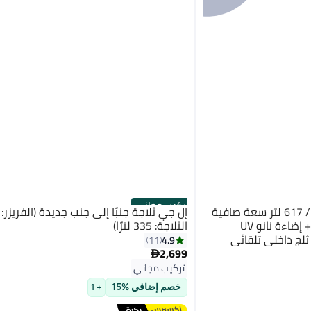
تركيب مجاني
إل جي 674 لتر سعة إجمالية / 617 لتر سعة صافية
ثلاجة جانبية جديدة مع موزع + إضاءة نانو UV
الثلاجة: 335 لترًا)
ثلج داخلي تلقائي
4.9
11
2,699

تركيب مجاني
خصم إضافي %15
+ 1