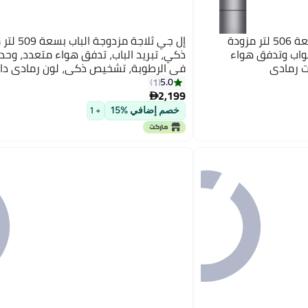
إل جي ثلاجة بمجمد علوي سعة 506 لتر مزودة
إل جي ثلاجة مز
بواب وتدفق هواء
ذكي، تبريد الباب، تدفق هواء متعدد، وحد
في الرطوبة، تشخيص ذكي، لون رمادي دا
LTC752HQCM
5.0
1
2,199

خصم إضافي %15
+ 1