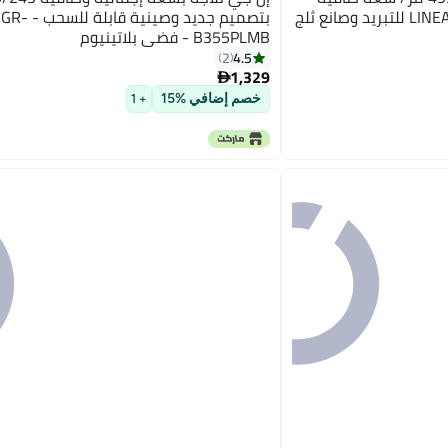
461 لتر بباب مسطح تقنية LINEAR للتبريد وصانع ثلج
بتصميم جديد وصينية قابلة للسحب - GR-
B355PLMB - فضي بلاتينيوم
4.5
2
1,329

خصم إضافي %15
+ 1