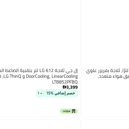
ل جي سعة صافية تبلغ 315 لترًا، ثلاجة بفريزر علوي
إل جي ثلاجة LG 612 لتر بتقنية الضاغ
دفق هواء متعدد،
earCooling
LTB852PFBQ
3,399

خصم إضافي %15
+ 1