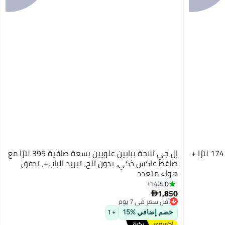
إل جي ثلاجة جنبًا إلى جنب جديدة (الفريزر: 174 لترًا +
إل جي ثلاجة ببابين علويين بسعة صافية 395 لترًا مع
ضاغط عاكس ذكي، بدون ثلج، تبريد الباب+، تدفق
هواء متعدد
4.0
14
1,850

أقل سعر في 7 يوم
أقل سعر في 7 يوم
خصم إضافي %15
+ 1