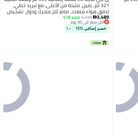
321 لتر، بابين، مثبتة من الأعلى، مع تبريد خطي،
تدفق هواء متعدد، صانع ثلج متحرك ودوار، تشخيص
3,489
ذكي
4,299
خصم 18%

أقل سعر في 30 يوم
أقل سعر في 30 يوم
خصم إضافي %15
+ 1