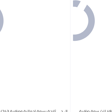
إل جي ثلاجة بسعة إجمالية 493 لتر/ سعة صافية