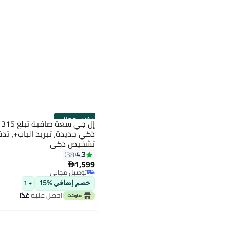
تركيب مجاني
إ
ذكي جديدة، تبريد الباب+، ت
تشخيص ذكي
4.3
38
1,599

توصيل مجاني
توصيل مجاني
خصم إضافي %15
+ 1
احصل عليه
غدًا