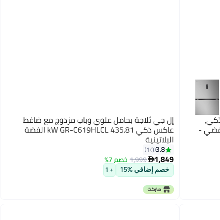
ط الذكي،
إل جي ثلاجة بحامل علوي وباب مزدوج مع ضاغط
DoorCooling، Lin و LG ThinQ، فضي -
عاكس ذكي 435.81 kW GR-C619HLCL الفضة
البلاتينية
3.8
10
1,849
1,999
خصم 7%

خصم إضافي %15
+ 1