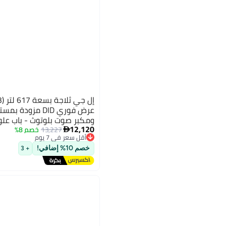
عرض فوري DID مزو
ومكبر صوت بلوتوث - باب ع
12,120
13,227
خصم 8%

أقل سعر في 7 يوم
أقل سعر في 7 يوم
خصم 10% إضافي!
+ 3