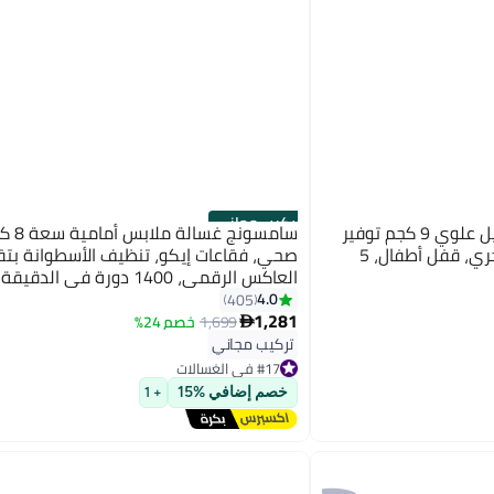
تركيب مجاني
هايسنس غسالة ملابس تحميل علوي 9 كجم توفير
سامسونج 
مائي، سريع 15، نقع، فلتر سحري، قفل أطفال، 5
صحي، فقاعات إيكو، تنظيف الأسطوانة بتق
العاكس الرقمي، 1400 دورة في الدقيقة
4.0
405
1,281
1,699
خصم 24%

تركيب مجاني
#17 في الغسالات
بتخلّص بسرعة
#17 في الغسالات
خصم إضافي %15
+ 1