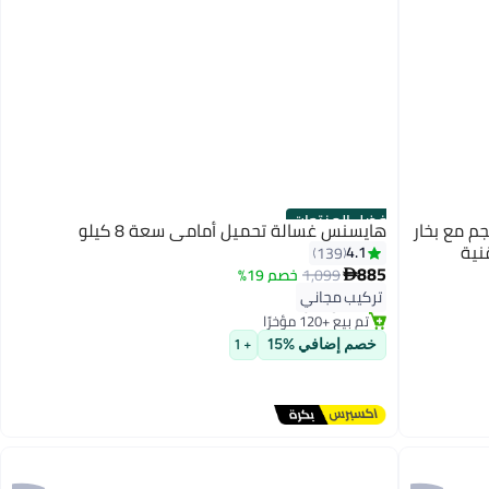
أفضل المنتجات
غسالة ملابس أمامية سعة 8 كجم مع بخار
هايسنس غسالة تحميل أمامي سعة 8 كيلو
نية
4.1
139
885
#2 في الغسالات
1,099
خصم 19%

بتخلّص بسرعة
تركيب مجاني
تم بيع +120 مؤخرًا
#2 في الغسالات
خصم إضافي %15
+ 1