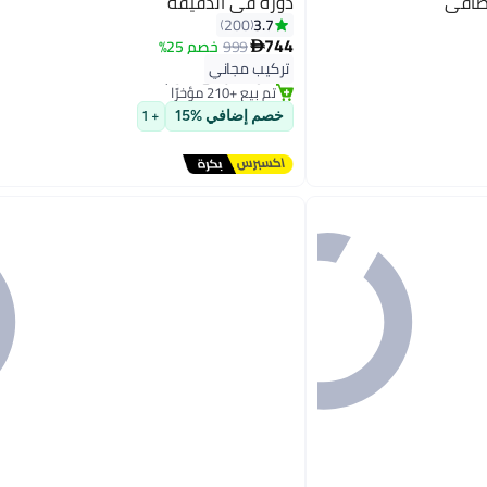
دورة في الدقيقة
3.7
200
744
#3 في الغسالات
999
خصم 25%

أقل سعر في 7 يوم
تركيب مجاني
تم بيع +210 مؤخرًا
#3 في الغسالات
خصم إضافي %15
+ 1