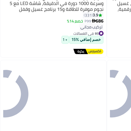
فضة، غسيل
وسرعة 1000 دورة في الدقيقة، شاشة LED مع 5
 رقمية،
نجوم موفرة للطاقة و15 برنامج غسيل وقفل
نة، ضمان 10 سنوات على
للأطفال وغسيل سريع
3.9
331
686
799
خصم 14%

تركيب مجاني
#6 في الغسالات
تم بيع +130 مؤخرًا
#6 في الغسالات
خصم إضافي %15
+ 1