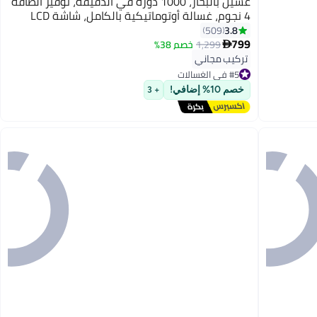
غسيل بالبخار، 1000 دورة في الدقيقة، توفير الطاقة
4 نجوم، غسالة أوتوماتيكية بالكامل، شاشة LCD
رقمية، قفل للأطفال، الأفضل للمنزل والعائلة
3.8
509
799
الصغيرة
1,299
خصم 38%

تركيب مجاني
#5 في الغسالات
#5 في الغسالات
خصم 10% إضافي!
+ 3