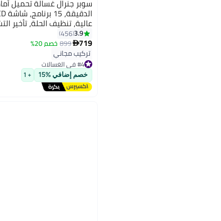
عالية، تنظيف الحلة، تأخير ال
3.9
456
719
899
خصم 20%

تركيب مجاني
#4 في الغسالات
تم بيع +180 مؤخرًا
#4 في الغسالات
خصم إضافي %15
+ 1