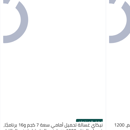
أفضل المنتجات
هايسنس غسالة تحميل أمامي سعة 7 كجم، 1200
نيكاي غسالة تحميل أمامي سعة 7 كجم و16 برنامجًا،