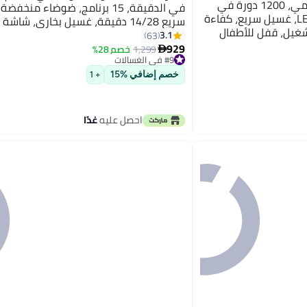
سوبر جنرال غسالة تحميل أمامي، 1200 دورة في
في الدقيقة، 15 برنامج، ضوضاء منخ
الدقيقة، 15 برنامج، شاشة LED، غسيل سريع، كفاءة
سريع 14/28 دقيقة، غسيل بخاري، شاشة
تشغيل، قفل للأطفال
وظيفة تنظيف الأسطوا
3.1
63
929
محرك العاكس ProSmart
1,299
خصم 28%

#9 في الغسالات
بتخلّص بسرعة
#9 في الغسالات
خصم إضافي %15
+ 1
احصل عليه
غدًا