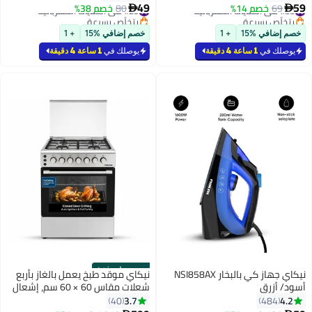
49
59
#33 في الغلايات الكهربائية
69
خصم 14%
#29 في الغلايات الكهربائية
80
خصم 38%


بتخلّص بسرعة
بتخلّص بسرعة
#33 في الغلايات الكهربائية
#29 في الغلايات الكهربائية
خصم إضافي %15
+ 1
خصم إضافي %15
+ 1
يوصلك في
1 ساعة 4 دقيقة
يوصلك في
1 ساعة 4 دقيقة
حصري على نون
نيكاي جهاز كي بالبخار NSI858AX
نيكاي موقد طبخ يعمل بالغاز بأربع
أسود/ أزرق
شعلات مقاس 60 × 60 سم، إشعال
ذاتي، ضمان لمدة سنة
3.7
4.2
40
484