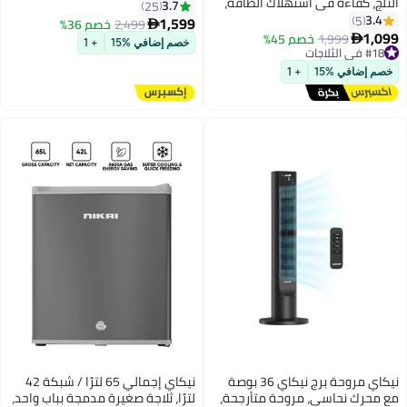
الثلج، كفاءة في استهلاك الطاقة،
برنامجًا، غسالة أوتوماتيكية بالكامل
3.7
25
غاز تبريد R600a، تشغيل صامت،
3.4
5
سعة 10 كجم مع مجفف سعة 6
1,599
2,499
خصم 36%

ترموستات قابل للتعديل، قفل
1,099
كجم، قفل أمان للأطفال بنسبة
1,999
خصم 45%

خصم إضافي %15
+ 1
ومفتاح، تشطيب لون سحري، ثلاجة
#18 في الثلاجات
100%، الأفضل للمطبخ والمنزل
#18 في الثلاجات
بسعة كبيرة - NRF550DN3M |
خصم إضافي %15
+ 1
ضمان لمدة 2 سنة
نيكاي مروحة برج نيكاي 36 بوصة
نيكاي إجمالي 65 لترًا / شبكة 42
مع محرك نحاسي، مروحة متأرجحة،
لترًا، ثلاجة صغيرة مدمجة بباب واحد،