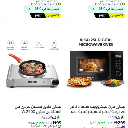
مسبق، مستويين من الأنظمة، 50
تم بيع +20 مؤخرًا
تم بيع +10 مؤخرًا
دقيقة بخار
توصيل مجاني
توصيل مجاني
خصم إضافي %15
+ 1
خصم إضافي %15
+ 1
نيكاي فرن ميكروويف سعة 25 لتر
نيكاي طبق تسخين فردي من
مع لوحة تحكم لمسية رقمية، بدء
الستانلس ستيل 2500 W
سريع 30 ثانية، 8 قوائم تلقائية، 5
NKTOE4N2/NKTOE5N2 أسود/
4.2
4.5
226
41
مستويات طاقة، مثالي لإعادة
فضي
99
299
399
خصم 25%
179
خصم 44%


التسخين الفوري، وإذابة الثلج
#23 في أفران مايكروويف سولو
#15 في أطباق الطهي الكهربائية الساخنة