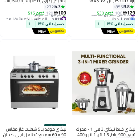
ووحدة تحكم عن بعد 45 W
بمقبض يدوي وعصا بقدرة 600 وات
NPF1634RT أبيض
600 W NVC320H1 متعدد الألوان
4.3
3.8
272
855
109
129
#16 في المراوح القائمة
186
خصم 30%
129
خصم 15%


توصيل مجاني
#11 في المكانس الكهربائية المحمولة
#16 في المراوح القائمة
توصيل مجاني
خصم إضافي %15
+ 1
خصم إضافي %15
+ 1
تم بيع +40 مؤخرًا
#11 في المكانس الكهربائية المحمولة
تركيب مجاني
نيكاي خلاط نيكاي 3 في 1 - محرك
نيكاي موقد بـ 5 شعلات غاز مقاس
قوي 900 واط، 1.5 لتر، 1 لتر و400
90 × 60 سم مع غطاء زجاجي، ضمان