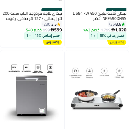
تركيب مجاني
تركيب مجاني
نيكاي ثلاجة ببابين 450 L 584 kW
نيكاي ثلاجة مزدوجة الباب سعة 200
NRF450DN5S أخضر
لتر إجمالي / 127 لتر صافي، رفوف
زجاجية قابلة للتعديل، إذابة ثلج
3.5
3.6
230
35
مريحة، تحكم في درجة الحرارة،
599
1,020
1,799
خصم 43%
999
خصم 40%


توفير الطاقة بغاز R600A، تشغيل
خصم إضافي %15
+ 1
خصم إضافي %15
+ 1
صامت، مثالية للمنزل والمكتب
والفنادق