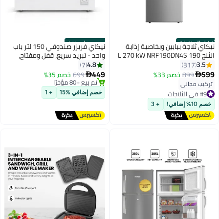
أفضل المنتجات
حصري على نون
نيكاي ثلاجة ببابين وبخاصية إذابة
نيكاي فريزر صندوقي 150 لتر باب
الثلج 190 L 270 kW NRF190DN4S
واحد - تبريد سريع، قفل ومفتاح،
فضي
مبرد خالٍ من CFC R600a، كفاءة
4.8
3.5
7
317
في استهلاك الطاقة، تشغيل صامت،
449
599
899
خصم 33%
699
خصم 35%


ضاغط مخصص للمناخ الاستوائي مع
تم بيع +80 مؤخرًا
تركيب مجاني
تم بيع +80 مؤخرًا
عجلات دوارة - NCF152N24E | ضمان
#9 في الثلاجات
خصم إضافي %15
+ 1
لمدة 2 سنوات
#9 في الثلاجات
خصم 10% إضافي!
+ 3