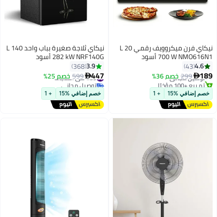
نيكاي فرن ميكروويف رقمي 20 L
نيكاي ثلاجة صغيرة بباب واحد 140 L
700 W NMO616N1 أسود
282 kW NRF140G أسود
3.9
4.6
368
43
447
189
299
توصيل مجاني
خصم 36%
#39 في الثلاجات
599
خصم 25%


تم بيع +100 مؤخرًا
توصيل مجاني
توصيل مجاني
#39 في الثلاجات
خصم إضافي %15
+ 1
خصم إضافي %15
+ 1