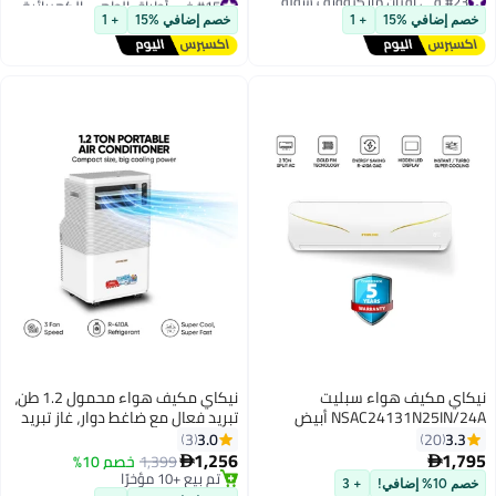
توصيل مجاني
والطهي، قفل أمان للأطفال، باب
توصيل مجاني
خصم إضافي %15
+ 1
خصم إضافي %15
+ 1
تم بيع +20 مؤخرًا
تم بيع +10 مؤخرًا
سحب مريح
#23 في أفران مايكروويف سولو
#15 في أطباق الطهي الكهربائية الساخنة
نيكاي مكيف هواء سبليت
نيكاي مكيف هواء محمول 1.2 طن،
NSAC24131N25IN/24A أبيض
تبريد فعال مع ضاغط دوار، غاز تبريد
R410، تبخر تلقائي، تحكم عن بعد،
3.0
3.3
3
20
ضوضاء منخفضة، وعجلات دوارة
1,256
1,795
1,399
خصم 10%


لسهولة الحركة، مكيف هواء مثالي
تم بيع +10 مؤخرًا
خصم 10% إضافي!
+ 3