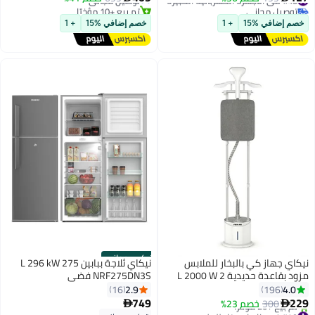
توصيل مجاني
تم بيع +10 مؤخرًا
#48 في الأجهزة الكهربائية الكبيرة
#18 في المواقد العلوية
خصم إضافي %15
+ 1
خصم إضافي %15
+ 1
تركيب مجاني
نيكاي جهاز كي بالبخار للملابس
نيكاي ثلاجة ببابين 275 L 296 kW
مزود بقاعدة حديدية 2 L 2000 W
NRF275DN3S فضي
NGS292AB رمادي فضي
2.9
4.0
16
196
749
229
300
خصم 23%


#49 في كاويات بخار للملابس