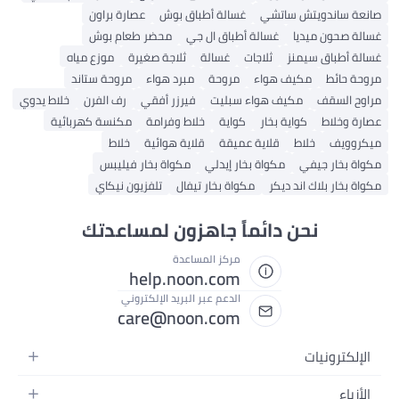
صانعة ساندويتش ساتشي
غسالة أطباق بوش
عصارة براون
غسالة صحون ميديا
غسالة أطباق ال جي
محضر طعام بوش
غسالة أطباق سيمنز
ثلاجات
غسالة
ثلاجة صغيرة
موزع مياه
مروحة حائط
مكيف هواء
مروحة
مبرد هواء
مروحة ستاند
مراوح السقف
مكيف هواء سبليت
فيرزر أفقي
رف الفرن
خلاط يدوي
عصارة وخلاط
كواية بخار
كواية
خلاط وفرامة
مكنسة كهربائية
ميكروويف
خلاط
قلاية عميقة
قلاية هوائية
خلاط
مكواة بخار جيفي
مكواة بخار إيدلي
مكواة بخار فيليبس
مكواة بخار بلاك اند ديكر
مكواة بخار تيفال
تلفزيون نيكاي
نحن دائماً جاهزون لمساعدتك
مركز المساعدة
help.noon.com
الدعم عبر البريد الإلكتروني
care@noon.com
الإلكترونيات
الهواتف المتحركة
الأزياء