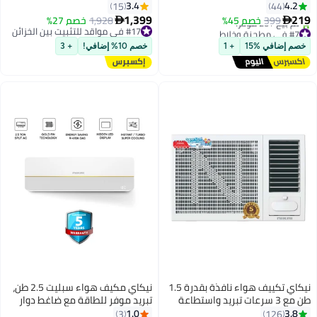
مل من الجرار الفولاذية، 3 سرعات مع
لمدة عام U6090EG أسود/ فضي
3.4
4.2
15
44
نبض، هيكل ABS متين، صنع في
1,399
219
399
خصم 45%
1,928
خصم 27%


الهند - NB984A
#7 في مطحنة وخلاط
#17 في مواقد للتثبيت بين الخزائن
توصيل مجاني
#17 في مواقد للتثبيت بين الخزائن
خصم إضافي %15
+ 1
خصم 10% إضافي!
+ 3
تم بيع +20 مؤخرًا
#7 في مطحنة وخلاط
نيكاي تكييف هواء نافذة بقدرة 1.5
نيكاي مكيف هواء سبليت 2.5 طن،
طن مع 3 سرعات تبريد واستطاعة
تبريد موفر للطاقة مع ضاغط دوار
18000 وحدة حرارية بريطانية، مع
استوائي T3، وضع توربو مع دوران 4
1.0
3.8
3
126