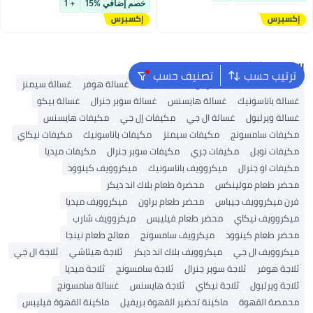
تم بيع +10 مؤخرًا
للغرف والمطبخ، المنزل –
خصم إضافي %15
+ 1
NPAC15512A5 أبيض
البحث الشائع
ترتيب حسب
تصنيف حسب
غطاء الغسالة
غسالة بوش
غسالة ميديا
غسالة هوفر
غسالة سيمنز
غسالة باناسونيك
غسالة هايسنس
غسالة سوبر جنرال
غسالة بيكو
غسالة ويرلبول
غسالة ال جي
مكيفات إل جي
مكيفات هايسنس
مكيفات سامسونج
مكيفات سيمنز
مكيفات باناسونيك
مكيفات نيكاي
مكيفات نوبل
مكيفات جري
مكيفات سوبر جنرال
مكيفات ميديا
مكيفات او جنرال
ميكروويف باناسونيك
ميكروويف كينوود
محضر طعام مولينكس
محضرة طعام بلاك اند ديكر
فرن ميكروويف جيباس
محضر طعام براون
ميكروويف ميديا
ميكروويف نيكاي
محضر طعام فيليبس
ميكروويف شارب
محضر طعام كينوود
ميكرويف سامسونج
معالج طعام نينجا
ميكروويف ال جي
ميكروويف بلاك اند ديكر
ثلاجة هيتاشي
ثلاجة ال جي
ثلاجة هوفر
ثلاجة سوبر جنرال
ثلاجة سامسونج
ثلاجة ميديا
ثلاجة ويرلبول
ثلاجة نيكاي
ثلاجة هايسنس
غسالة سامسونج
محمصة القهوة
ماكينة تحضير القهوة بريفيل
ماكينة القهوة فيليبس