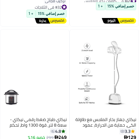
تركيب مجاني
توصيل مجاني
#32 في الثلاجات
خصم إضافي %15
+ 1
تم بيع +20 مؤخرًا
#32 في الثلاجات
#49 في كاويات بخار للملابس
خصم إضافي %15
+ 1
نيكاي جهاز بخار الملابس مع طاولة
نيكاي طباخ ضغط رقمي نيكاي -
الكي، حماية من الحرارة، عمود
سعة 8 لتر، قوة 1300 واط، تحكم
تلسكوبي قابل للتعديل، شماعة
رقمي متقدم - NEP882DX
4.8
3.3
6
8
بدلة، خزان ماء، 45 ثانية تسخين
249
129
توصيل مجاني
299
توصيل مجاني
خصم 16%

