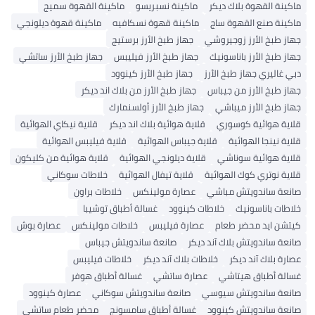
ماكينة القهوة بلاك ديكر
ماكينة نسبريسو
ماكينة القهوة سميج
ماكينة صنع القهوة ساج
ماكينة قهوة نسكافيه
ماكينة قهوة ديلونجي
جهاز طبخ الأرز زوجيروشي
جهاز طبخ الأرز برستيج
جهاز طبخ الأرز باناسونيك
جهاز طبخ الأرز فيليبس
جهاز طبخ الأرز ساتشي
دبي غاليري جهاز طبخ الأرز
جهاز طبخ الأرز كينوود
جهاز طبخ الأرز من جيباس
جهاز طبخ الأرز من بلاك اند ديكر
جهاز طبخ الأرز ميباشي
جهاز طبخ الأرز أولسنمارك
قلاية هوائية كوسوري
قلاية هوائية بلاك اند ديكر
قلاية نيكاي الهوائية
قلاية نينجا الهوائية
قلاية جيباس الهوائية
قلاية فيليبس الهوائية
قلاية هوائية سوناشي
قلاية ديلونجي الهوائية
قلاية هوائية من كليكون
قلاية نوتري كوك الهوائية
قلاية تيفال الهوائية
خلاطات سوكاني
صانعة ساندويتش مباشي
عصارة مولينكس
خلاطات براون
خلاطات باناسونيك
خلاطات كينوود
غسالة أطباق توشيبا
كيتشن ايد محضر طعام
عصارة فيليبس
خلاطات مولينكس
عصارة بوش
صانعة ساندويتش بلاك آند ديكر
صانعة ساندويتش جيباس
عصارة بلاك آند ديكر
خلاطات بلاك آند ديكر
خلاطات فيليبس
غسالة أطباق هيتاشي
عصارة ساتشي
غسالة أطباق هوفر
صانعة ساندويتش سيوسي
صانعة ساندويتش سوكاني
عصارة كينوود
صانعة ساندويتش كينوود
غسالة أطباق سامسونج
محضر طعام ساتشي