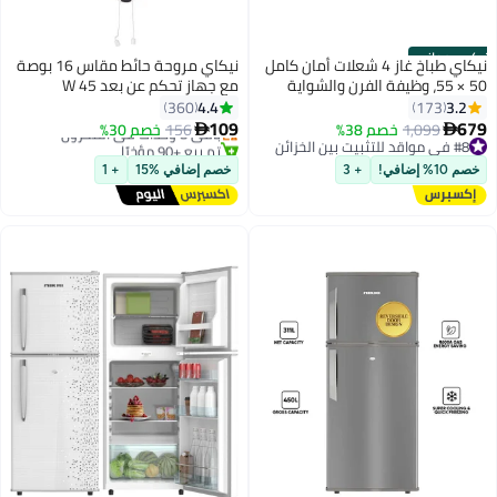
تركيب مجاني
نيكاي طباخ غاز 4 شعلات أمان كامل
نيكاي مروحة حائط مقاس 16 بوصة
50 × 55، وظيفة الفرن والشواية
مع جهاز تحكم عن بعد 45 W
#1 في مراوح حائط
المفتوحة، نطاق طهي قائم بذاته،
NWF1636RT1 أبيض
4.4
3.2
360
173
توصيل مجاني
سهل التنظيف، شعلات قوية، تسخين
109
679
1,099
خصم 38%
باقي 8 وحدات في المخزون
156
خصم 30%


مسبق سريع، الأفضل للمنزل
#8 في مواقد للتثبيت بين الخزائن
تم بيع +90 مؤخرًا
#8 في مواقد للتثبيت بين الخزائن
والمطبخ، صنع في تركيا
#1 في مراوح حائط
خصم 10% إضافي!
+ 3
خصم إضافي %15
+ 1