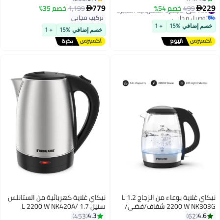
أوتوماتيكية بالكامل موفرة للطاقة
779
229
#35 في الأجهزة الكهربائية الكبيرة
499
خصم 54%
1,199
خصم 35%


4 نجوم، شاشة LCD رقمية، قفل
توصيل مجاني
تركيب مجاني
#35 في الأجهزة الكهربائية الكبيرة
للأطفال، الأفضل للمنزل والعائلة
خصم إضافي %15
+ 1
الصغيرة
خصم إضافي %15
+ 1
نيكاي غلاية بوعاء من الزجاج 1.2 L
نيكاي غلاية كهربائية من الستانلس
2200 W NK303G شفاف/فضي/
ستيل 1.7 L 2200 W NK420A/
أسود
NK420AX أسود/ فضي
4.3
4.6
453
62