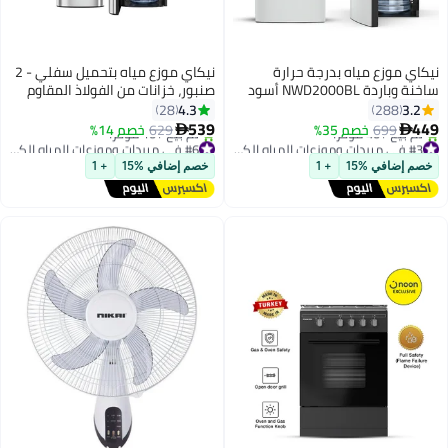
نيكاي موزع مياه بدرجة حرارة
نيكاي موزع مياه بتحميل سفلي - 2
ساخنة وباردة NWD2000BL أسود
صنبور، خزانات من الفولاذ المقاوم
NWD2000BL متعدد الألوان
للصدأ، قفل للأطفال، حامل أكواب،
4.3
3.2
28
288
ضمان ضاغط لمدة 5 سنوات
539
449
699
خصم 35%
629
خصم 14%


#3 في مبردات وموزعات المياه الكبيرة
#6 في مبردات وموزعات المياه الكبيرة
توصيل مجاني
توصيل مجاني
خصم إضافي %15
+ 1
خصم إضافي %15
+ 1
تم بيع +40 مؤخرًا
تم بيع +10 مؤخرًا
#3 في مبردات وموزعات المياه الكبيرة
#6 في مبردات وموزعات المياه الكبيرة