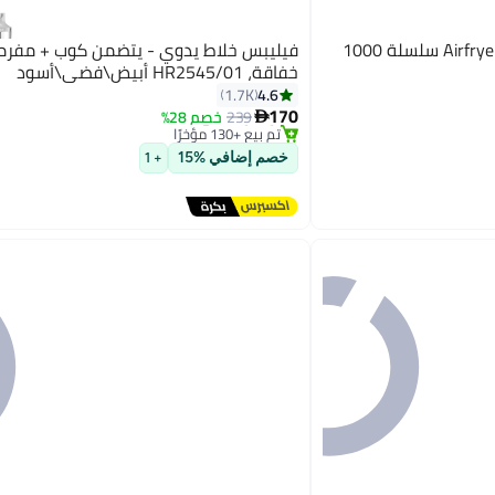
خفاقة، HR2545/01 أبيض\فضي\أسود
4.6
#3 في الخلاطات اليدوية
1.7K
توصيل مجاني
170
239
خصم 28%

تم بيع +130 مؤخرًا
#3 في الخلاطات اليدوية
خصم إضافي %15
+ 1