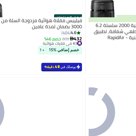
أفضل المنتجات
فيليبس مقلاة هوائية مزدوجة السلة من
فيليبس قلاية فيليبس الهوائية 2000 سلسلة 6.2
3000 بضمان لمدة عامين
ذة طهي شفافة، تطبيق
4.6
404
HomeID، مقرمشة لذيذة بتقنية RapidAir -
432
809
خصم 46%

#3 في قلايات هوائية
باقي 9 وحدات في المخزون
#3 في قلايات هوائية
خصم إضافي %15
+ 1
يوصلك في
48 دقيقة