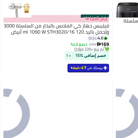
أفضل المنتجات
عرض الميجا 📣
 سلسلة
فيليبس جهاز كي الملابس بالبخار من السلسلة 3000
ويُحمل باليد 120 ml 1090 W STH3020/16 أبيض
4.6
#2 في كاويات بخار للملابس
834
باقي 9 وحدات في المخزون
169
299
خصم 43%

تم بيع +220 مؤخرًا
#2 في كاويات بخار للملابس
خصم إضافي %15
+ 1
يوصلك في
47 دقيقة