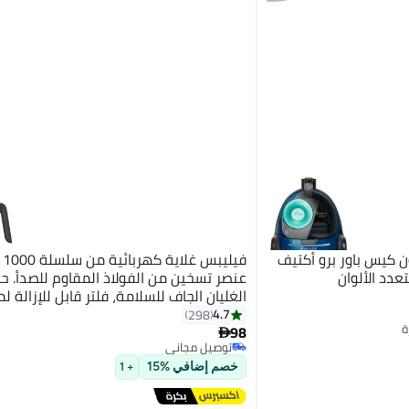
 كيس باور برو أكتيف
فيل
عنصر تسخين من الفولاذ المقاوم للصدأ. ح
الغليان الجاف للسلامة، فلتر قابل للإزالة لم
من الترسبات ومشروبات مثالية، غلاية بدو
4.7
298
98
بقاعدة دوارة 360°، غطاء نابض لسهولة

توصيل مجاني
التعبئة.
باقي 2 وحدات في المخزون
خصم إضافي %15
+ 1
توصيل مجاني