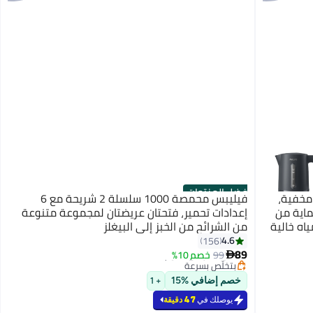
أفضل المنتجات
يبس غلاية كهربائية من سلسلة 1000 مخفية،
فيليبس محمصة 1000 سلسلة 2 شريحة مع 6
ماية من
إعدادات تحمير، فتحتان عريضتان لمجموعة متنوعة
ياه خالية
من الشرائح من الخبز إلى البيغلز
ن سلك
4.6
#1 في ماكينات التحميص
156
أقل سعر في 7 يوم
 إعادة
89
99
خصم 10%

بتخلّص بسرعة
تم بيع +200 مؤخرًا
خصم إضافي %15
+ 1
#1 في ماكينات التحميص
يوصلك في
47 دقيقة