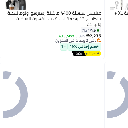
فيليبس خلاط يدوي - يتضمن كوب + مفرمة XL +
فيليبس سلسلة 4400 ماكينة إسبرسو أوتوماتيكية
بالكامل، 12 وصفة لذيذة من القهوة الساخنة
والباردة
4.5
#4 في آلات القهوة (الأجهزة الصغيرة)
134
توصيل مجاني
2,275
3,399
خصم 33%

باقي 2 وحدات في المخزون
#4 في آلات القهوة (الأجهزة الصغيرة)
خصم إضافي %15
+ 1