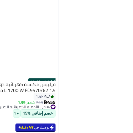
أفضل المنتجات
فيليبس مكنسة كهربائية دون
1.5 L 1700 W FC9570/62 متعدد الألوان
4.7
1.4K
455
749
خصم 39%

#2 في الأجهزة الكهربائية الكبيرة
بتخلّص بسرعة
خصم إضافي %15
+ 1
#2 في الأجهزة الكهربائية الكبيرة
يوصلك في
48 دقيقة