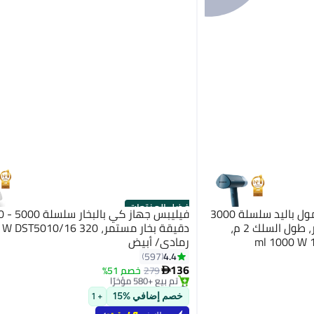
أفضل المنتجات
فيليبس جهاز كي بالبخار محمول باليد سلسلة 3000
- 20 جرام/دقيقة بخار مستمر، طول السلك 2 م،
دقيقة بخار مستمر، 320 010/16
صغير الحجم وقابل للطي، 100 ml 1000 W
رمادي/ أبيض
#1 في الكوايات
4.4
597
بتخلّص بسرعة
136
279
خصم 51%

تم بيع +580 مؤخرًا
#1 في الكوايات
خصم إضافي %15
+ 1