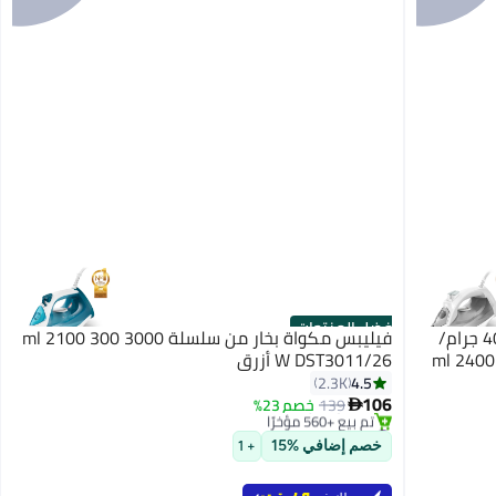
أفضل المنتجات
فيليبس جهاز كي بالبخار سلسلة 5000 - 40 جرام/
فيليبس مكواة بخار من سلسلة 3000 300 ml 2100
ml 2400 W DST5
W DST3011/26 أزرق
#2 في الكوايات
4.5
2.3K
بتخلّص بسرعة
106
139
خصم 23%

تم بيع +560 مؤخرًا
#2 في الكوايات
خصم إضافي %15
+ 1