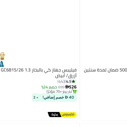
فيليبس جهاز كي بالبخار 1.3
أزرق/ أبيض
4.5
#7 في الكوايات
443
توصيل مجاني
526
699
خصم 24%

تم بيع +70 مؤخرًا
#7 في الكوايات
40  خصم إضافي!
+ 2