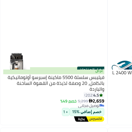
أفضل المنتجات
عرض
 L 2400 W GC6815/26
فيليبس سلسلة 5500 ماكينة إسبرسو أوتوماتيكية
بالكامل، 20 وصفة لذيذة من القهوة الساخنة
والباردة
4.5
#2 في آلات القهوة (الأجهزة الصغيرة)
202
أقل سعر في 7 يوم
2,659
5,299
خصم 49%

توصيل مجاني
#2 في آلات القهوة (الأجهزة الصغيرة)
خصم إضافي %15
+ 1