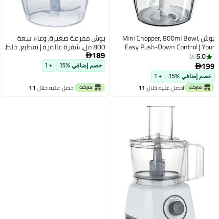
بوش Mini Chopper, 800ml Bowl,
بوش مفرمة صغيرة، وعاء سعة
Easy Push-Down Control |
800 مل، شفرة عالمية | تقطيع، خلط،
189
Red Kitchen Helper 
هرس في ثوانٍ
5

4
MMR08R1GB Red/C
خصم إضافي %15
+ 1
إضافي %15
+ 1
احصل عليه خلال
11
احصل عليه خلال
11
اغسطس
اغسطس