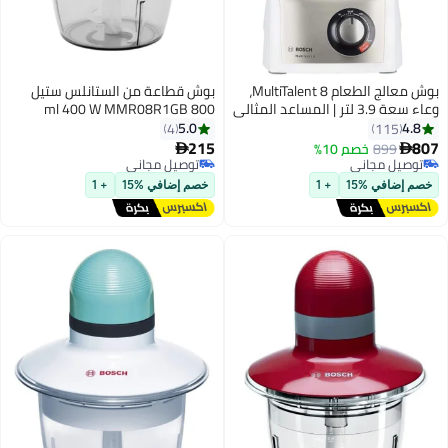
بوش معالج الطعام MultiTalent 8،
بوش قطاعة من الستانلس ستيل
وعاء سعة 3.9 لتر | المساعد المثالي
800 ml 400 W MMR08R1GB
لمطبخ
شفاف/ أحمر
5.0
4
4
115
215
899
خصم 10%

صيل مجاني
توصيل مجاني
صيل مجاني
توصيل مجاني
إضافي %15
+ 1
خصم إضافي %15
+ 1