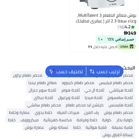
بوش معالج الطعام MultiTalent 3،
وعاء سعة 2.3 لتر | عبقري مطبخك
ج
4
16
إضافي %15
+ 1
احصل عليه خلال
11
اغسطس
ث الشائع
ترتيب حسب
تصنيف حسب
ر طعام مولينكس
محضرة طعام بلاك اند ديكر
محضر طعام براون
ر طعام فيليبس
محضر طعام كينوود
معالج طعام نينجا
جة هيتاشي
ثلاجة ال جي
ثلاجة هوفر
ثلاجة سوبر جنرال
جة سامسونج
ثلاجة ميديا
ثلاجة ويرلبول
ثلاجة نيكاي
جة هايسنس
كيتشن ايد محضر طعام
محضر طعام ساتشي
ر طعام بوش
رف الفرن
مبردات المياه
خلاط يدوي
عصارة وخلاط
ة بخار
كواية
خلاط وفرامة
مكنسة كهربائية
ميكروويف
خلاط
ية عميقة
قلاية هوائية
خلاط
غسالة بوش
عصارة بوش
لة أطباق بوش